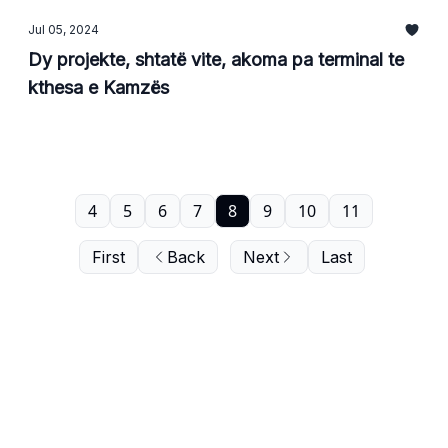
Jul 05, 2024
Dy projekte, shtatë vite, akoma pa terminal te
kthesa e Kamzës
4
5
6
7
8
9
10
11
First
Back
Next
Last