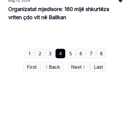
Aug 13, 2024
Organizatat mjedisore: 160 mijë shkurtëza
vriten çdo vit në Ballkan
1
2
3
4
5
6
7
8
First
Back
Next
Last