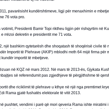
011, pavarësisht kundërshtimeve, ligji për menaxhimin e mbetj
e 76 vota pro.
votimit, Presidenti Bamir Topi riktheu ligjin për rishqyrtim në K
 rrëzoi dekretin e presidentit me 71 vota.
2, një bashkim qytetarësh dhe shoqatash të shoqërisë civile të n
ër Importit të Plehrave (AKIP) mblodhi rreth 64 mijë firma për 
 kundër importit të mbetjeve.
rëzuan në KQZ në mars 2012. Në mars të 2013-ës, Gjykata Kus
bajtjes së referendumit pas zgjedhjeve të përgjithshme të qersh
portit dhe riciklimit të plehrave u kthye në një nga premtimet kry
Edi Rama gjatë fushatës elektorale të vitit 2013.
ë pushtet, vendimi i parë që mori qeveria Rama ishte miratimi i p