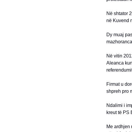
Në shtator 2
në Kuvend m
Dy muaj pas 
mazhoranca e
Në vitin 201
Aleanca kund
referendumit
Firmat u do
shpreh pro m
Ndalimi i im
kreut të PS 
Me ardhjen n