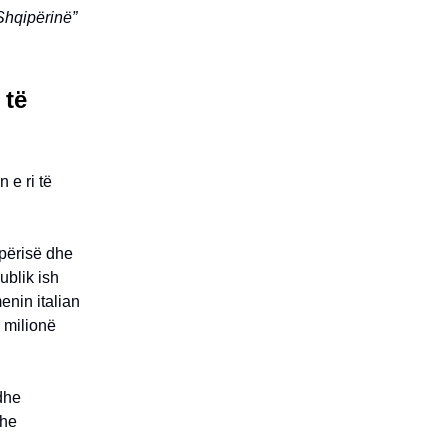
Shqipërinë”
 të
 e ri të
përisë dhe
ublik ish
enin italian
5 milionë
 dhe
dhe