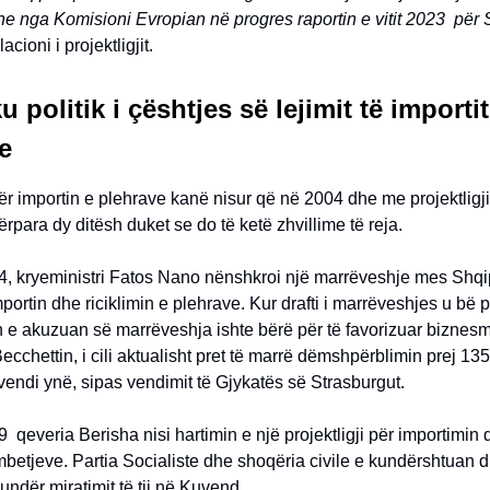
e nga Komisioni Evropian në progres raportin e vitit 2023 për 
acioni i projektligjit.
u politik i çështjes së lejimit të importit
e
ër importin e plehrave kanë nisur që në 2004 dhe me projektligjin
rpara dy ditësh duket se do të ketë zhvillime të reja.
04, kryeministri Fatos Nano nënshkroi një marrëveshje mes Shqi
mportin dhe riciklimin e plehrave. Kur drafti i marrëveshjes u bë p
n e akuzuan së marrëveshja ishte bërë për të favorizuar biznesm
cchettin, i cili aktualisht pret të marrë dëmshpërblimin prej 13
endi ynë, sipas vendimit të Gjykatës së Strasburgut.
9 qeveria Berisha nisi hartimin e një projektligji për importimin
 mbetjeve. Partia Socialiste dhe shoqëria civile e kundërshtuan 
undër miratimit të tij në Kuvend.