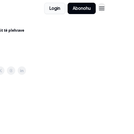
Login
Abonohu
it të plehrave