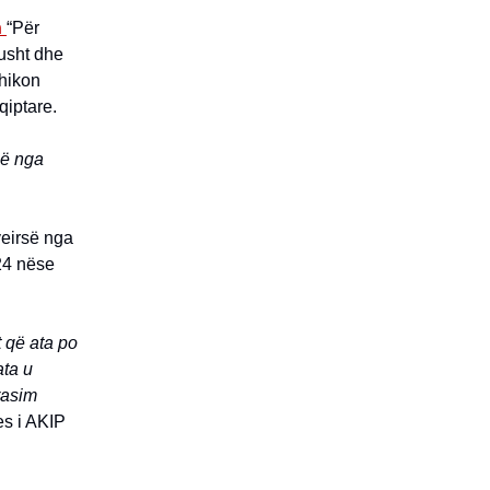
n
“Për
gusht dhe
shikon
qiptare.
në nga
veirsë nga
024 nëse
t që ata po
ata u
rasim
es i AKIP