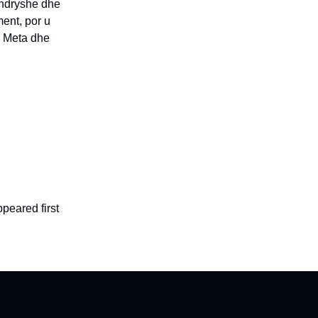
t ndryshe dhe
ment, por u
ir Meta dhe
peared first