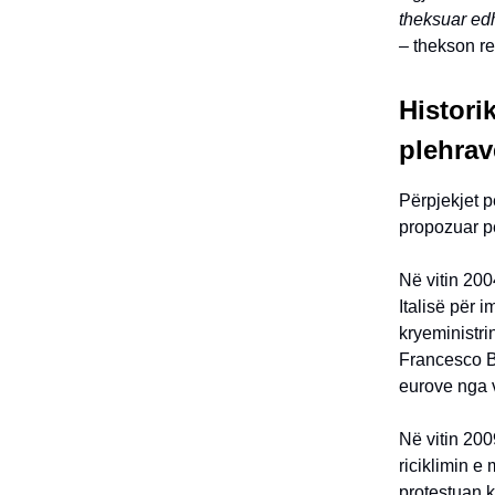
theksuar edh
–
thekson rel
Historik
plehrav
Përpjekjet p
propozuar pë
Në vitin 20
Italisë për i
kryeministri
Francesco Be
eurove nga v
Në vitin 200
riciklimin e
protestuan k