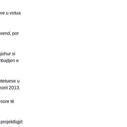
eve u votua
uvend, por
johur si
mbajtjen e
htetuese u
orit 2013.
esore të
rojektligjit