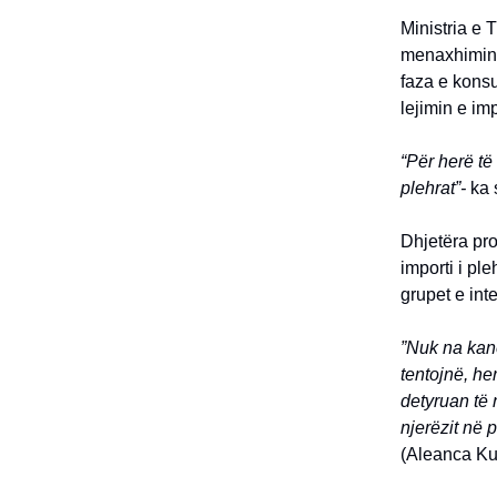
Ministria e 
menaxhimin e
faza e konsu
lejimin e im
“Për herë të
plehrat”-
ka 
Dhjetëra pro
importi i pl
grupet e int
”Nuk na kanë
tentojnë, he
detyruan të 
njerëzit në 
(Aleanca Kun