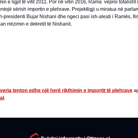
min e ligjit të vitit 2011. Por në vitin 2016, Rama veproi totalish
entojë sërish importin e plehrave. Projektligji u miratua në parla
h-presidenti Bujar Nishani dhe ngeci pasi ish-aleati i Ramës, Il
an rrëzimin e dekretit të Nishanit.
veria tenton edhe një herë rikthimin e importit të plehrave
ap
al
.