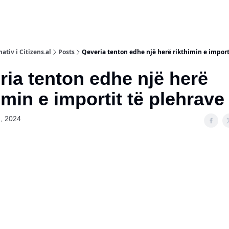
ativ i Citizens.al
Posts
Qeveria tenton edhe një herë rikthimin e import
ia tenton edhe një herë
imin e importit të plehrave
, 2024