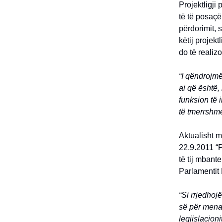
Projektligji
të të posaçë
përdorimit, 
këtij projekt
do të realiz
“I qëndrojmë
ai që është,
funksion të 
të tmerrshm
Aktualisht m
22.9.2011 “P
të tij mbant
Parlamentit 
“Si rrjedhoj
së për menax
legjislacion