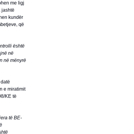
ohen me ligj
a jashtë
ehen kundër
mbetjeve, që
trolli është
ojnë në
tin në mënyrë
 datë
n e miratimit
/98/KE të
jera të BE-
ë
shtë