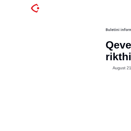
Buletini inform
Qever
rikth
August 21