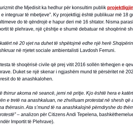
Turizmit dhe Mjedisit ka hedhur për konsultim publik
projektligji
 integruar të mbetjeve”. Ky projektligj është publikuar më 18 
ltimeve do të qëndrojë e hapur deri më 16 shtator. Nisma para
portit të plehrave, një çështje e shumë debatuar në shoqërinë sh
 katërt në 20 vjet na duhet të shpëtojmë edhe një herë Shqipëri
shkruar në rrjetet sociale ambientalisti Lavdosh Ferruni.
testa të shoqërisë civile që prej vitit 2016 sollën tërheqjen e qe
ehrave. Duket se një skenar i ngjashëm mund të përsëritet në 2
eresit do të anashkalohen.
 thirrur akoma në seancë, jemi në pritje. Kjo është hera e katër
rën e tretë na anashkaluan, ne zhvilluam protestat në shesh që 
na thërrasin. Ata s’mund të na anashkalojnë përndryshe do thër
protestë” –
analizon për Citizens Andi Tepelena, bashkëthemelu
dër Importit të Plehrave).