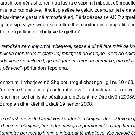
 parashikon përjashtohen nga fusha e veprimit mbetjet që rregull
m si ato radioaktive, lëndët plasëse të çaktivizuara, anijet e dal
shkarkimet e gazta në atmosferë etj. Përfaqësuesit e AKIP shpr
ligji që sipas tyre synon kontrollin dhe monitorimin e importit të 
ohet nën petkun e “mbetjeve të gjelbra”.
 retorikës zero import të mbetjeve, sepse e dimë fare mirë që kon
 nuk ka monitorim të çfarë lloj mbetjesh do kalojnë. Këto do shk
industrisë së riciklimit, që nuk janë as brenda normave, ata ndo
e për vete”-
përfundon Tepelena.
enaxhimi i mbetjeve në Shqipëri rregullohet nga ligji nr. 10 463,
ër menaxhimin e integruar të mbetjeve”, i ndryshuar, i cili në viti
e shënimin se ligji ishte përafruar plotësisht me Direktivën 2008
Europian dhe Këshillit, datë 19 nëntor 2008.
ë e ndryshimeve të Direktivës kuadër të mbetjeve dhe akteve të t
himin e mbetjeve, lind edhe nevoja e përafrimit të mëtejshëm t
it shqiptar për menaxhimin e integruar të mbetjeve. Kjo nevojë ë