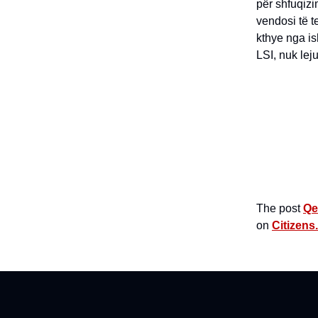
për shfuqizi
vendosi të t
kthye nga is
LSI, nuk leju
The post
Qe
on
Citizens.