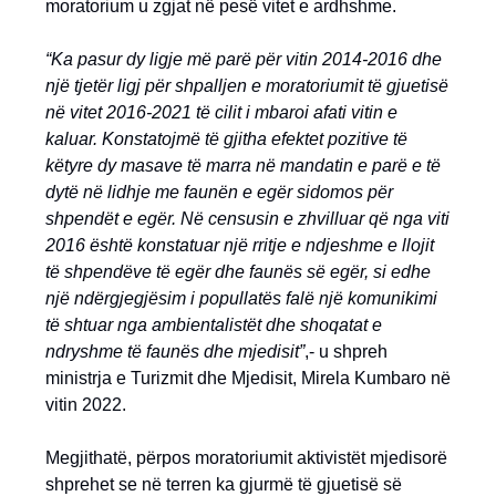
moratorium u zgjat në pesë vitet e ardhshme.
“Ka pasur dy ligje më parë për vitin 2014-2016 dhe
një tjetër ligj për shpalljen e moratoriumit të gjuetisë
në vitet 2016-2021 të cilit i mbaroi afati vitin e
kaluar. Konstatojmë të gjitha efektet pozitive të
këtyre dy masave të marra në mandatin e parë e të
dytë në lidhje me faunën e egër sidomos për
shpendët e egër. Në censusin e zhvilluar që nga viti
2016 është konstatuar një rritje e ndjeshme e llojit
të shpendëve të egër dhe faunës së egër, si edhe
një ndërgjegjësim i popullatës falë një komunikimi
të shtuar nga ambientalistët dhe shoqatat e
ndryshme të faunës dhe mjedisit”
,- u shpreh
ministrja e Turizmit dhe Mjedisit, Mirela Kumbaro në
vitin 2022.
Megjithatë, përpos moratoriumit aktivistët mjedisorë
shprehet se në terren ka gjurmë të gjuetisë së