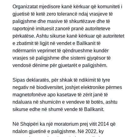
Organizatat mjedisore kanë kërkuar që komuniteti i
gjuetisë të ketë zero tolerancë ndaj vrasjeve të
paligjshme dhe masive të shkurtëzave dhe të
raportojnë imituesit zanorë pranë autoriteteve
përkatëse. Ashtu sikurse kanë kërkuar që autoritetet
e zbatimit të ligjit në vendet e Ballkanit të
ndërmarrin veprimet të qëndrueshme kundër
vrasjes së paligjshme dhe sistemi gjyqësor të
vendosë dënime për gjuetarët e paligjshëm.
Sipas deklaratës, për shkak të ndikimit të tyre
negativ në biodiversitet, joshjet elektronike përmes
magnetofonëve apo kasetave të zërit janë të
ndaluara në shumicën e vendeve të botës, ashtu
sikurse edhe në shumë vende të Ballkanit.
Në Shqipëri ka një moratorium prej vitit 2014 që
ndalon gjuetinë e paligjshme. Në 2022, ky