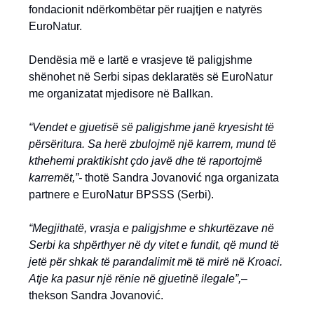
fondacionit ndërkombëtar për ruajtjen e natyrës
EuroNatur.
Dendësia më e lartë e vrasjeve të paligjshme
shënohet në Serbi sipas deklaratës së EuroNatur
me organizatat mjedisore në Ballkan.
“Vendet e gjuetisë së paligjshme janë kryesisht të
përsëritura. Sa herë zbulojmë një karrem, mund të
kthehemi praktikisht çdo javë dhe të raportojmë
karremët,”-
thotë Sandra Jovanović nga organizata
partnere e EuroNatur BPSSS (Serbi).
“Megjithatë, vrasja e paligjshme e shkurtëzave në
Serbi ka shpërthyer në dy vitet e fundit, që mund të
jetë për shkak të parandalimit më të mirë në Kroaci.
Atje ka pasur një rënie në gjuetinë ilegale”,
–
thekson Sandra Jovanović.