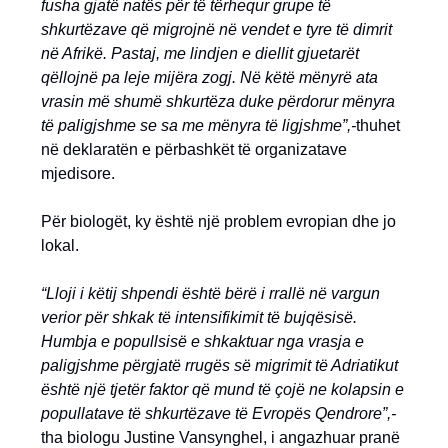
fusha gjatë natës për të tërhequr grupe të
shkurtëzave që migrojnë në vendet e tyre të dimrit
në Afrikë. Pastaj, me lindjen e diellit gjuetarët
qëllojnë pa leje mijëra zogj. Në këtë mënyrë ata
vrasin më shumë shkurtëza duke përdorur mënyra
të paligjshme se sa me mënyra të ligjshme”,-
thuhet
në deklaratën e përbashkët të organizatave
mjedisore.
Për biologët, ky është një problem evropian dhe jo
lokal.
“Lloji i këtij shpendi është bërë i rrallë në vargun
verior për shkak të intensifikimit të bujqësisë.
Humbja e popullsisë e shkaktuar nga vrasja e
paligjshme përgjatë rrugës së migrimit të Adriatikut
është një tjetër faktor që mund të çojë ne kolapsin e
popullatave të shkurtëzave të Evropës Qendrore”,-
tha biologu Justine Vansynghel, i angazhuar pranë