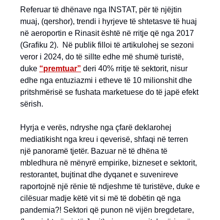
Referuar të dhënave nga INSTAT, për të njëjtin
muaj, (qershor), trendi i hyrjeve të shtetasve të huaj
në aeroportin e Rinasit është në rritje që nga 2017
(Grafiku 2). Në publik filloi të artikulohej se sezoni
veror i 2024, do të sillte edhe më shumë turistë,
duke
“
premtuar
”
deri 40% rritje të sektorit, nisur
edhe nga entuziazmi i etheve të 10 milionshit dhe
pritshmërisë se fushata marketuese do të japë efekt
sërish.
Hyrja e verës, ndryshe nga çfarë deklarohej
mediatikisht nga kreu i qeverisë, shfaqi në terren
një panoramë tjetër. Bazuar në të dhëna të
mbledhura në mënyrë empirike, bizneset e sektorit,
restorantet, bujtinat dhe dyqanet e suvenireve
raportojnë një rënie të ndjeshme të turistëve, duke e
cilësuar madje këtë vit si më të dobëtin që nga
pandemia?! Sektori që punon në vijën bregdetare,