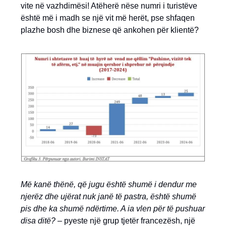
vite në vazhdimësi! Atëherë nëse numri i turistëve
është më i madh se një vit më herët, pse shfaqen
plazhe bosh dhe biznese që ankohen për klientë?
Më kanë thënë, që jugu është shumë i dendur me
njerëz dhe ujërat nuk janë të pastra, është shumë
pis dhe ka shumë ndërtime. A ia vlen për të pushuar
disa ditë? –
pyeste një grup tjetër francezësh, një