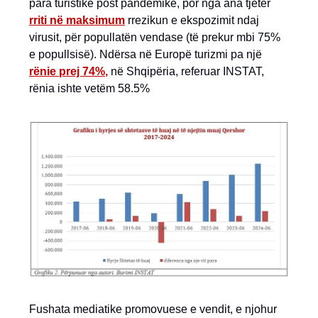
para turistike post pandemike, por nga ana tjetër
rriti në maksimum
rrezikun e ekspozimit ndaj
virusit, për popullatën vendase (të prekur mbi 75%
e popullsisë). Ndërsa në Europë turizmi pa një
rënie prej 74%
,
në Shqipëria, referuar INSTAT,
rënia ishte vetëm 58.5%
Fushata mediatike promovuese e vendit, e njohur