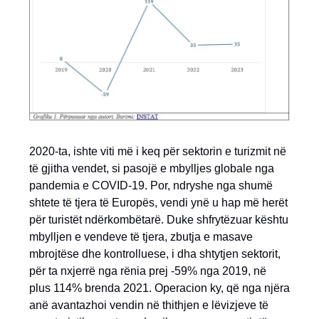
2020-ta, ishte viti më i keq për sektorin e turizmit në
të gjitha vendet, si pasojë e mbylljes globale nga
pandemia e COVID-19. Por, ndryshe nga shumë
shtete të tjera të Europës, vendi ynë u hap më herët
për turistët ndërkombëtarë. Duke shfrytëzuar kështu
mbylljen e vendeve të tjera, zbutja e masave
mbrojtëse dhe kontrolluese, i dha shtytjen sektorit,
për ta nxjerrë nga rënia prej -59% nga 2019, në
plus 114% brenda 2021. Operacion ky, që nga njëra
anë avantazhoi vendin në thithjen e lëvizjeve të