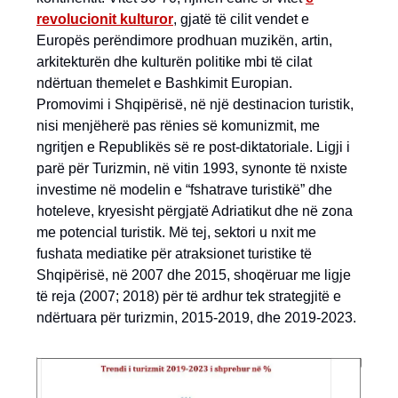
revolucionit kultu
ro
r
, gjatë të cilit vendet e
Europës perëndimore prodhuan muzikën, artin,
arkitekturën dhe kulturën politike mbi të cilat
ndërtuan themelet e Bashkimit Europian.
Promovimi i Shqipërisë, në një destinacion turistik,
nisi menjëherë pas rënies së komunizmit, me
ngritjen e Republikës së re post-diktatoriale. Ligji i
parë për Turizmin, në vitin 1993, synonte të nxiste
investime në modelin e “fshatrave turistikë” dhe
hoteleve, kryesisht përgjatë Adriatikut dhe në zona
me potencial turistik. Më tej, sektori u nxit me
fushata mediatike për atraksionet turistike të
Shqipërisë, në 2007 dhe 2015, shoqëruar me ligje
të reja (2007; 2018) për të ardhur tek strategjitë e
ndërtuara për turizmin, 2015-2019, dhe 2019-2023.