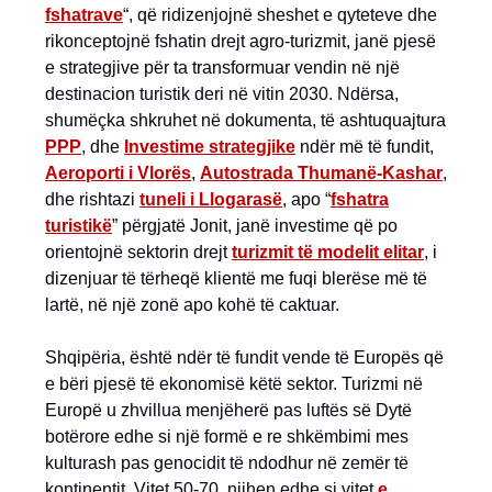
fshatrave
“, që ridizenjojnë sheshet e qyteteve dhe
rikonceptojnë fshatin drejt agro-turizmit, janë pjesë
e strategjive për ta transformuar vendin në një
destinacion turistik deri në vitin 2030. Ndërsa,
shumëçka shkruhet në dokumenta, të ashtuquajtura
PPP
, dhe
Investime strategjike
ndër më të fundit,
Aeroporti i Vlorës
,
Autostrada Thumanë-Kashar
,
dhe rishtazi
tuneli i Llogarasë
, apo “
fshatra
turistikë
” përgjatë Jonit, janë investime që po
orientojnë sektorin drejt
t
urizmit të modelit elitar
, i
dizenjuar të tërheqë klientë me fuqi blerëse më të
lartë, në një zonë apo kohë të caktuar.
Shqipëria, është ndër të fundit vende të Europës që
e bëri pjesë të ekonomisë këtë sektor. Turizmi në
Europë u zhvillua menjëherë pas luftës së Dytë
botërore edhe si një formë e re shkëmbimi mes
kulturash pas genocidit të ndodhur në zemër të
kontinentit. Vitet 50-70, njihen edhe si vitet
e