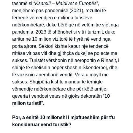
tashmë si “
Ksamili – Maldivet e Europës
”,
menjëherë pas pandemisë (2021), rezultoi të
tërheqë vëmendjen e miliona turistëve
ndërkombëtarë, duke bërë që në vetëm tre vjet nga
pandemia, 2023 të shënohet si viti i turizmit, duke
arritur në 10 milion vizitorë të hyrë në vend nga
porta ajrore. Sektori kishte kapur një tendencë
rritëse vit pas viti dhe gjithçka dukej se po ecte me
sukses. Turistët vërshonin në aeroportin e Rinasit, i
shihje të shëtisnin nëpër sheshin Skënderbej, dhe
të vozisnin anembanë vendit. Vera u mbyll me
sukses. Shqipëria kishte mundur të tërhiqte
vëmendje ndërkombëtare dhe për këtë arritje,
qeveria i vendosi vetes në gjoks dekoratën “
10
milion turistë
”.
Por, a është 10 milionshi i mjaftueshëm për t’u
konsideruar vend turistik?