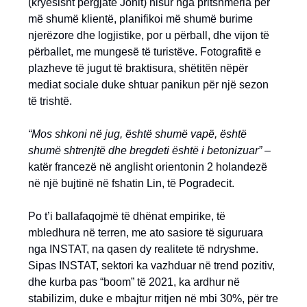
(kryesisht përgjatë Jonit) nisur nga pritshmëria për
më shumë klientë, planifikoi më shumë burime
njerëzore dhe logjistike, por u përball, dhe vijon të
përballet, me mungesë të turistëve. Fotografitë e
plazheve të jugut të braktisura, shëtitën nëpër
mediat sociale duke shtuar panikun për një sezon
të trishtë.
“Mos shkoni në jug, është shumë vapë, është
shumë shtrenjtë dhe bregdeti është i betonizuar” –
katër francezë në anglisht orientonin 2 holandezë
në një bujtinë në fshatin Lin, të Pogradecit.
Po t’i ballafaqojmë të dhënat empirike, të
mbledhura në terren, me ato sasiore të siguruara
nga INSTAT, na qasen dy realitete të ndryshme.
Sipas INSTAT, sektori ka vazhduar në trend pozitiv,
dhe kurba pas “boom” të 2021, ka ardhur në
stabilizim, duke e mbajtur rritjen në mbi 30%, për tre