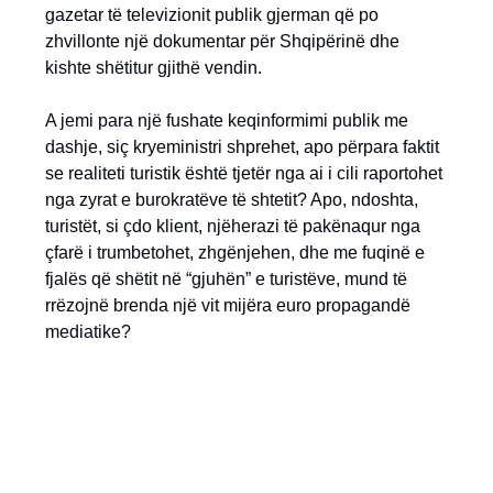
gazetar të televizionit publik gjerman që po
zhvillonte një dokumentar për Shqipërinë dhe
kishte shëtitur gjithë vendin.
A jemi para një fushate keqinformimi publik me
dashje, siç kryeministri shprehet, apo përpara faktit
se realiteti turistik është tjetër nga ai i cili raportohet
nga zyrat e burokratëve të shtetit? Apo, ndoshta,
turistët, si çdo klient, njëherazi të pakënaqur nga
çfarë i trumbetohet, zhgënjehen, dhe me fuqinë e
fjalës që shëtit në “gjuhën” e turistëve, mund të
rrëzojnë brenda një vit mijëra euro propagandë
mediatike?