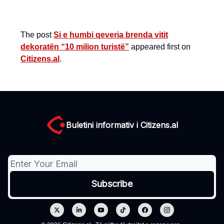
The post
Si e humbi qeveria brenda vitit
dekoratën “10 milion turistë”
appeared first on
Citizens.al
.
Buletini informativ i Citizens.al