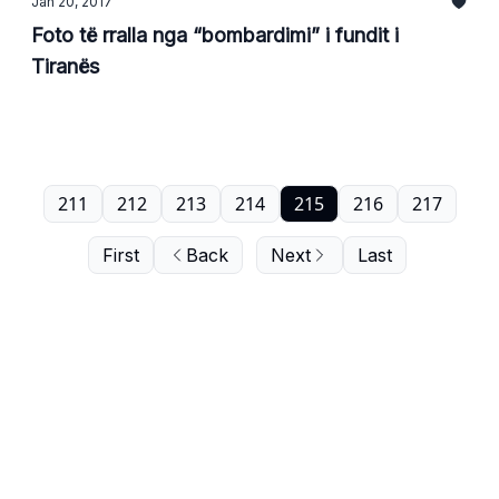
Jan 20, 2017
Foto të rralla nga “bombardimi” i fundit i
Tiranës
211
212
213
214
215
216
217
First
Back
Next
Last