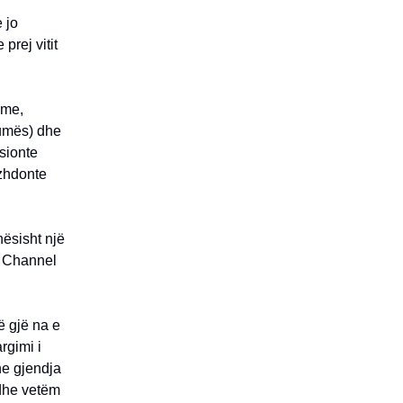
 jo
prej vitit
hme,
aumës) dhe
sionte
azhdonte
ësisht një
s Channel
ë gjë na e
rgimi i
ne gjendja
 dhe vetëm