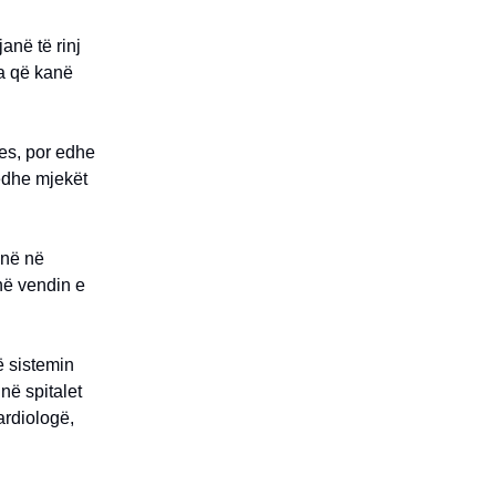
anë të rinj
ta që kanë
jes, por edhe
 edhe mjekët
enë në
në vendin e
ë sistemin
në spitalet
ardiologë,