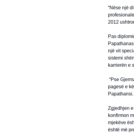
“Nëse një di
profesionale
2012 ushtron
Pas diplomim
Papathanasi 
një vit spec
sistemi shën
karrierën e 
“Pse Gjerma
pagesë e kë
Papathansi.
Zgjedhjen e 
konfirmon më
mjekëve ësht
është më pro