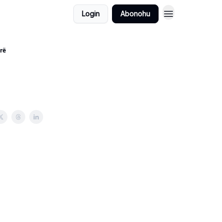
Login
Abonohu
ë