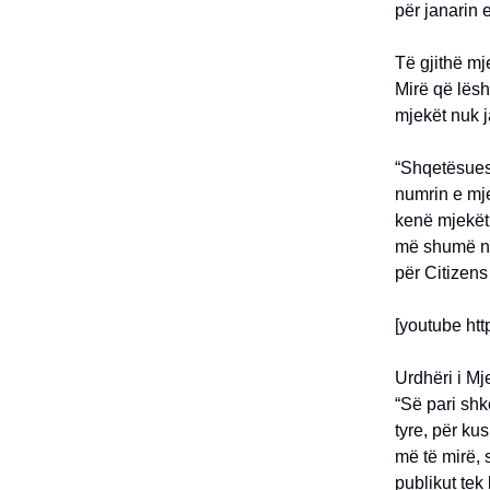
për janarin e
Të gjithë mj
Mirë që lësh
mjekët nuk j
“Shqetësues 
numrin e mje
kenë mjekët 
më shumë nga
për Citizen
[youtube h
Urdhëri i Mj
“Së pari shk
tyre, për ku
më të mirë, 
publikut tek