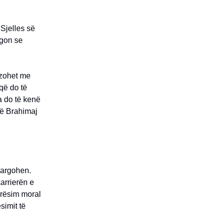
Sjelles së
egon se
azohet me
që do të
a do të kenë
të Brahimaj
 largohen.
arrierën e
erësim moral
simit të