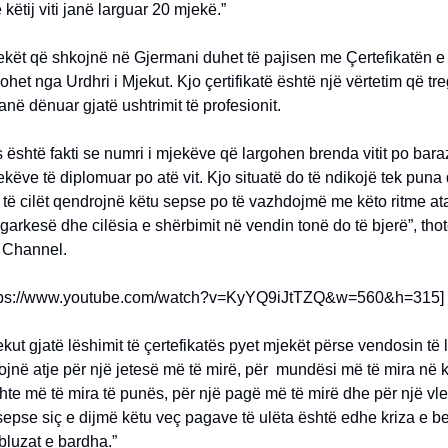
 këtij viti janë larguar 20 mjekë.”
ekët që shkojnë në Gjermani duhet të pajisen me Çertefikatën e 
ohet nga Urdhri i Mjekut. Kjo çertifikatë është një vërtetim që tr
anë dënuar gjatë ushtrimit të profesionit.
është fakti se numri i mjekëve që largohen brenda vitit po bar
këve të diplomuar po atë vit. Kjo situatë do të ndikojë tek puna 
të cilët qendrojnë këtu sepse po të vazhdojmë me këto ritme at
rkesë dhe cilësia e shërbimit në vendin tonë do të bjerë”, tho
s Channel.
ttps://www.youtube.com/watch?v=KyYQ9iJtTZQ&w=560&h=315]
ekut gjatë lëshimit të çertefikatës pyet mjekët përse vendosin të
ojnë atje për një jetesë më të mirë, për mundësi më të mira në k
shte më të mira të punës, për një pagë më të mirë dhe për një vl
sepse siç e dijmë këtu veç pagave të ulëta është edhe kriza e be
 bluzat e bardha.”