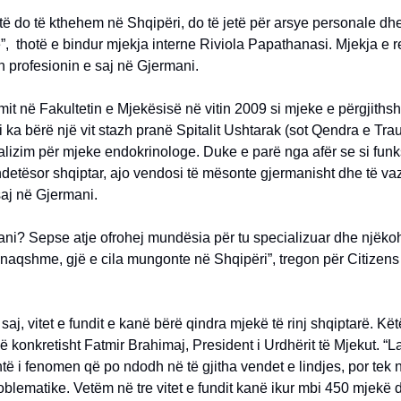
të do të kthehem në Shqipëri, do të jetë për arsye personale dhe
”, thotë e bindur mjekja interne Riviola Papathanasi. Mjekja e re 
 profesionin e saj në Gjermani.
it në Fakultetin e Mjekësisë në vitin 2009 si mjeke e përgjiths
ka bërë një vit stazh pranë Spitalit Ushtarak (sot Qendra e Tr
ializim për mjeke endokrinologe. Duke e parë nga afër se si funk
detësor shqiptar, ajo vendosi të mësonte gjermanisht dhe të v
saj në Gjermani.
ni? Sepse atje ofrohej mundësia për tu specializuar dhe njëkoh
naqshme, gjë e cila mungonte në Shqipëri”, tregon për Citizen
saj, vitet e fundit e kanë bërë qindra mjekë të rinj shqiptarë. Kët
 konkretisht Fatmir Brahimaj, President i Urdhërit të Mjekut. “La
ë i fenomen që po ndodh në të gjitha vendet e lindjes, por tek 
blematike. Vetëm në tre vitet e fundit kanë ikur mbi 450 mjekë