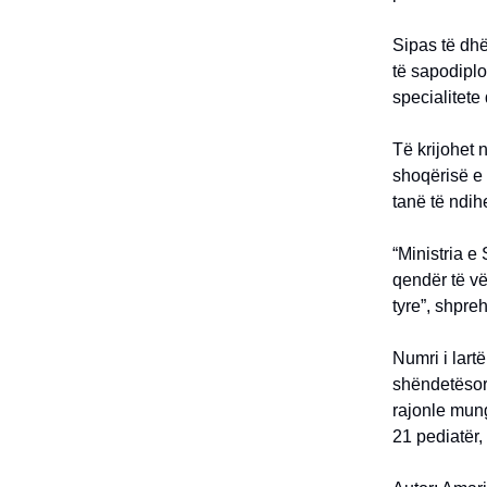
Sipas të dhë
të sapodiplo
specialitete
Të krijohet 
shoqërisë e 
tanë të ndih
“Ministria e
qendër të vë
tyre”, shpre
Numri i lar
shëndetësor.
rajonle mung
21 pediatër,