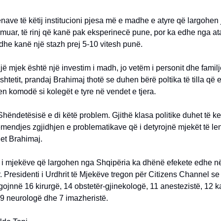
nave të këtij institucioni pjesa më e madhe e atyre që largohen j
muar, të rinj që kanë pak eksperinecë pune, por ka edhe nga a
 dhe kanë një stazh prej 5-10 vitesh punë.
një mjek është një investim i madh, jo vetëm i personit dhe famil
shtetit, prandaj Brahimaj thotë se duhen bërë poltika të tilla që
en komodë si kolegët e tyre në vendet e tjera.
 Shëndetësisë e di këtë problem. Gjithë klasa politike duhet të k
mendjes zgjidhjen e problematikave që i detyrojnë mjekët të le
het Brahimaj.
të i mjekëve që largohen nga Shqipëria ka dhënë efekete edhe n
 Presidenti i Urdhrit të Mjekëve tregon për Citizens Channel se 
ojnnë 16 kirurgë, 14 obstetër-gjinekologë, 11 anestezistë, 12 k
 9 neurologë dhe 7 imazheristë.