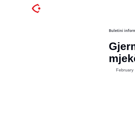
Buletini inform
Gjer
mjeke
February 