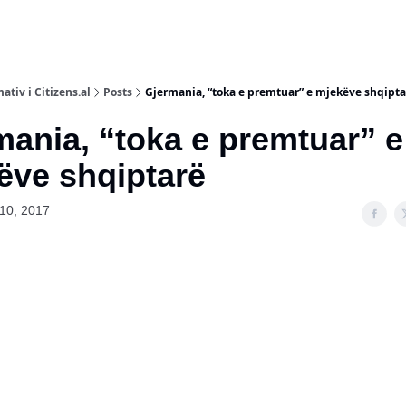
ativ i Citizens.al
Posts
Gjermania, “toka e premtuar” e mjekëve shqiptar
mania, “toka e premtuar” e
̈ve shqiptarë
10, 2017