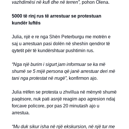
vazhdimësi në kufi dhe në terren”,
pohon Olena.
5000 të rinj rus të arrestuar se protestuan
kundër luftës
Julia, një e re nga Shën Peterburgu me motrën e
saj u arrestuan pasi dolën në sheshin qendror të
qytetit për të kundërshtuar pushtimin rus.
“Nga një burim i sigurt jam informuar se ka më
shumë se 5 mijë persona që janë arrestuar deri më
tani nga protestat në rrugë”,
konfirmon ajo.
Julia rrëfen se protesta u zhvillua në mënyrë shumë
paqësore, nuk pati asnjë reagim apo agresion ndaj
forcave policore, por pas 20 minutash ajo u
arrestua.
“Mu duk sikur isha në një ekskursion, në një tur me