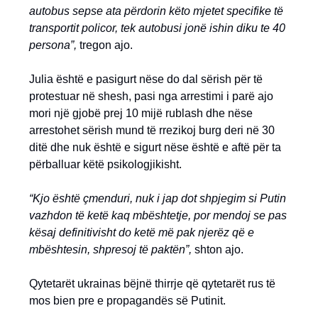
autobus sepse ata përdorin këto mjetet specifike të
transportit policor, tek autobusi jonë ishin diku te 40
persona”,
tregon ajo.
Julia është e pasigurt nëse do dal sërish për të
protestuar në shesh, pasi nga arrestimi i parë ajo
mori një gjobë prej 10 mijë rublash dhe nëse
arrestohet sërish mund të rrezikoj burg deri në 30
ditë dhe nuk është e sigurt nëse është e aftë për ta
përballuar këtë psikologjikisht.
“Kjo është çmenduri, nuk i jap dot shpjegim si Putin
vazhdon të ketë kaq mbështetje, por mendoj se pas
kësaj definitivisht do ketë më pak njerëz që e
mbështesin, shpresoj të paktën”,
shton ajo.
Qytetarët ukrainas bëjnë thirrje që qytetarët rus të
mos bien pre e propagandës së Putinit.