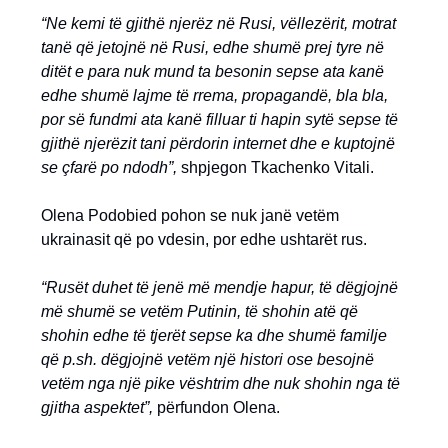
“Ne kemi të gjithë njerëz në Rusi, vëllezërit, motrat
tanë që jetojnë në Rusi, edhe shumë prej tyre në
ditët e para nuk mund ta besonin sepse ata kanë
edhe shumë lajme të rrema, propagandë, bla bla,
por së fundmi ata kanë filluar ti hapin sytë sepse të
gjithë njerëzit tani përdorin internet dhe e kuptojnë
se çfarë po ndodh”,
shpjegon Tkachenko Vitali.
Olena Podobied pohon se nuk janë vetëm
ukrainasit që po vdesin, por edhe ushtarët rus.
“Rusët duhet të jenë më mendje hapur, të dëgjojnë
më shumë se vetëm Putinin, të shohin atë që
shohin edhe të tjerët sepse ka dhe shumë familje
që p.sh. dëgjojnë vetëm një histori ose besojnë
vetëm nga një pike vështrim dhe nuk shohin nga të
gjitha aspektet”,
përfundon Olena.