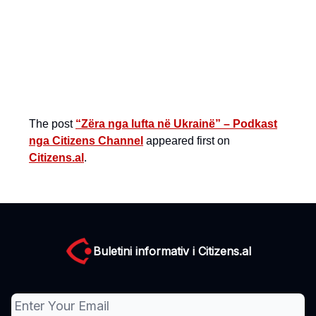
The post
“Zëra nga lufta në Ukrainë” – Podkast
nga Citizens Channel
appeared first on
Citizens.al
.
Buletini informativ i Citizens.al