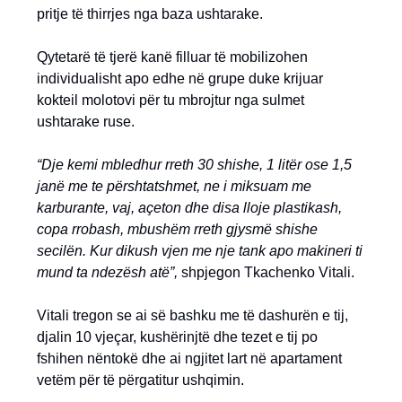
pritje të thirrjes nga baza ushtarake.
Qytetarë të tjerë kanë filluar të mobilizohen
individualisht apo edhe në grupe duke krijuar
kokteil molotovi për tu mbrojtur nga sulmet
ushtarake ruse.
“Dje kemi mbledhur rreth 30 shishe, 1 litër ose 1,5
janë me te përshtatshmet, ne i miksuam me
karburante, vaj, açeton dhe disa lloje plastikash,
copa rrobash, mbushëm rreth gjysmë shishe
secilën. Kur dikush vjen me nje tank apo makineri ti
mund ta ndezësh atë”,
shpjegon Tkachenko Vitali.
Vitali tregon se ai së bashku me të dashurën e tij,
djalin 10 vjeçar, kushërinjtë dhe tezet e tij po
fshihen nëntokë dhe ai ngjitet lart në apartament
vetëm për të përgatitur ushqimin.