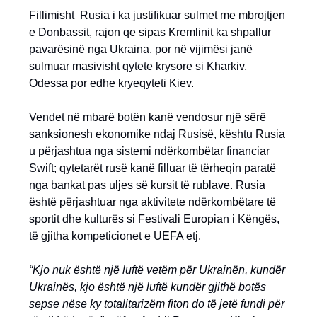
Fillimisht Rusia i ka justifikuar sulmet me mbrojtjen
e Donbassit, rajon qe sipas Kremlinit ka shpallur
pavarësinë nga Ukraina, por në vijimësi janë
sulmuar masivisht qytete krysore si Kharkiv,
Odessa por edhe kryeqyteti Kiev.
Vendet në mbarë botën kanë vendosur një sërë
sanksionesh ekonomike ndaj Rusisë, kështu Rusia
u përjashtua nga sistemi ndërkombëtar financiar
Swift; qytetarët rusë kanë filluar të tërheqin paratë
nga bankat pas uljes së kursit të rublave. Rusia
është përjashtuar nga aktivitete ndërkombëtare të
sportit dhe kulturës si Festivali Europian i Këngës,
të gjitha kompeticionet e UEFA etj.
“Kjo nuk është një luftë vetëm për Ukrainën, kundër
Ukrainës, kjo është një luftë kundër gjithë botës
sepse nëse ky totalitarizëm fiton do të jetë fundi për