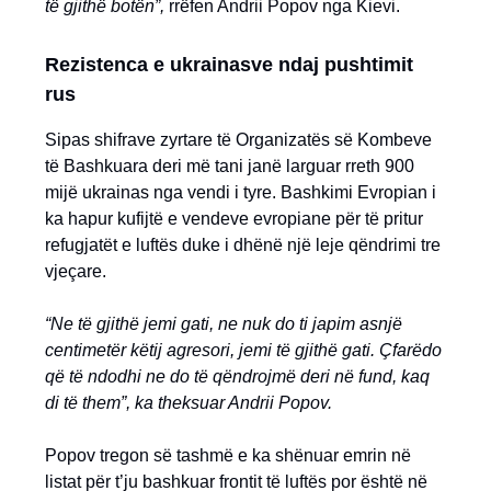
të gjithë botën”,
rrëfen Andrii Popov nga Kievi.
Rezistenca e ukrainasve ndaj pushtimit
rus
Sipas shifrave zyrtare të Organizatës së Kombeve
të Bashkuara deri më tani janë larguar rreth 900
mijë ukrainas nga vendi i tyre. Bashkimi Evropian i
ka hapur kufijtë e vendeve evropiane për të pritur
refugjatët e luftës duke i dhënë një leje qëndrimi tre
vjeçare.
“Ne të gjithë jemi gati, ne nuk do ti japim asnjë
centimetër këtij agresori, jemi të gjithë gati. Çfarëdo
që të ndodhi ne do të qëndrojmë deri në fund, kaq
di të them”, ka theksuar Andrii Popov.
Popov tregon së tashmë e ka shënuar emrin në
listat për t’ju bashkuar frontit të luftës por është në