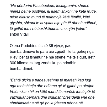
“Ne përdorim Facebookun, Instagramin, shumë
njerëz bëjnë postime, ju lutem shkoni në këtë rrugë,
nëse dikush mund të ndihmojë këtë fëmijë, këtë
gjyshin, shkoni te ai spital atje për të dhënë ndihmë,
të gjithë jemi në bashkëpunim me njëri tjetrin”,
shton Vitali.
Olena Podobied është 36 vjeçe, pas
bombardimeve te para ajo zgjodhi te largohej nga
Kievi për tu fshehur në një strehë më të sigurt, rreth
300 kilometra larg zonës ku po ndodhin
bombardimet.
“Është diçka e pabesueshme të marësh kaq fuqi
nga mbështetja dhe ndihma që të gjithë po ofrojnë.
Vetëm kur shikon këtë mund të marësh forcë për të
vazhduar përpara dhe sigurisht presidenti ynë dhe
shpëtimtarët tanë që po kujdesen për ne në