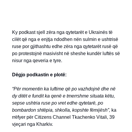
Ky podkast sjell zëra nga qytetarët e Ukrainës të
cilët që nga e enjtja ndodhen nën sulmin e ushtrisë
ruse por gjithashtu edhe zëra nga qytetarët rusë që
po protestojnë masivisht në sheshe kundër luftës së
nisur nga qeveria e tyre.
Dëgjo podkastin e plotë:
“Për momentin ka luftime që po vazhdojnë dhe në
dy ditët e fundit ka qenë e tmerrshme situata këtu,
sepse ushtria ruse po vret edhe qytetarë, po
bombardon shtëpia, shkolla, kopshte fëmijësh”,
ka
rrëfyer për Citizens Channel Tkachenko Vitali, 39
vjeçari nga Kharkiv.