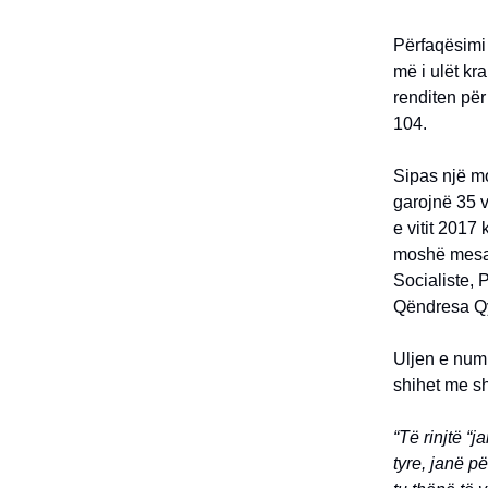
Përfaqësimi 
më i ulët kr
renditen për
104.
Sipas një mo
garojnë 35 v
e vitit 2017
moshë mesatar
Socialiste, 
Qëndresa Qy
Uljen e numr
shihet me s
“Të rinjtë “j
tyre, janë p