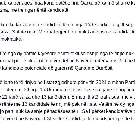
 nuk ka përfaqësi nga kandidatët e rinj. Qarku që ka më shumë k
ezha, me tre nga nëntë kandidatë.
ratike ka vetëm 5 kandidatë të rinj nga 153 kandidatë gjithsej. T
vajza. Shtatë nga 12 zonat zgjedhore nuk kanë asnjë kandidat të
emokratike.
t re nga dy partitë kryesore është fakti se asnjë nga të rinjtë nuk
encial për të fituar në një vendet në Kuvend, ndërsa në Partin
 kandidate potenciale që garon në Qarkun e Durrësit.
 lartë të të rinjve në listat zgjedhore për vitin 2021 e mban Part
ër Integrim. 34 nga 153 kandidatë të listës së saj janë të rinj nga
ve 21 janë vajza dhe 13 janë djem. E megjithatë krahasuar me vi
ë rënie me 13 kandidatë të rinj më pak në lista. Vetëm në dy nga
jo parti nuk ka asnjë përfaqësues të ri. Sa i përket kandidatëve 
r një vend në Kuvend, LSI ka tre kandidatë të mundshëm për të fit