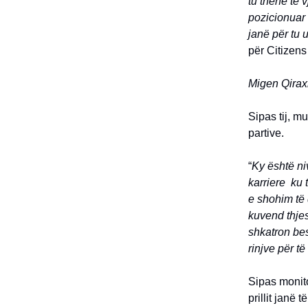
tu thënë të 
pozicionuar n
janë për tu 
për Citizen
Migen Qirax
Sipas tij, m
partive.
“
Ky është ni
karriere ku 
e shohim të d
kuvend thjesh
shkatron bes
rinjve për t
Sipas monito
prillit janë