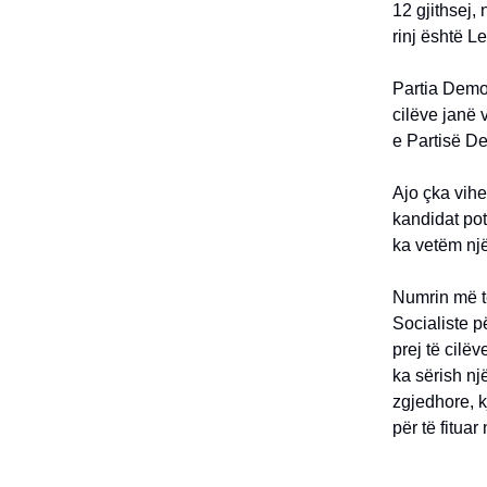
12 gjithsej,
rinj është L
Partia Demok
cilëve janë 
e Partisë D
Ajo çka vihe
kandidat pot
ka vetëm një
Numrin më të
Socialiste p
prej të cilë
ka sërish nj
zgjedhore, k
për të fitua