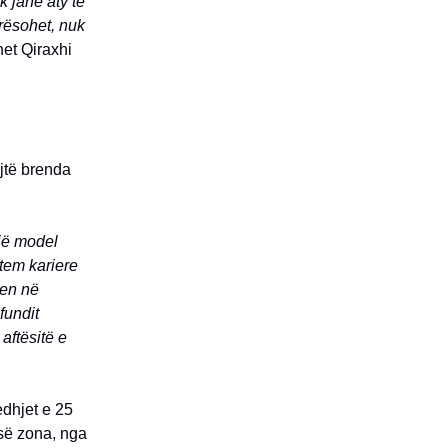
k janë aty të
erësohet, nuk
het Qiraxhi
njtë brenda
një model
stem kariere
len në
fundit
aftësitë e
edhjet e 25
esë zona, nga