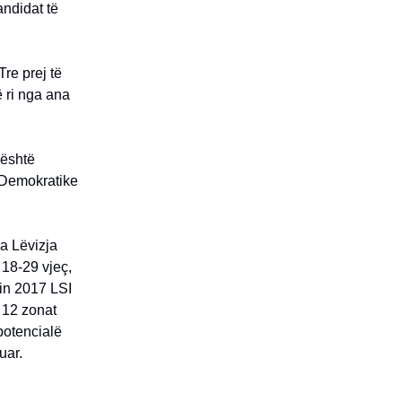
andidat të
re prej të
 ri nga ana
 është
ë Demokratike
ia Lëvizja
 18-29 vjeç,
tin 2017 LSI
 12 zonat
potencialë
uar.