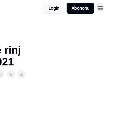
Login
Abonohu
̈ rinj
021