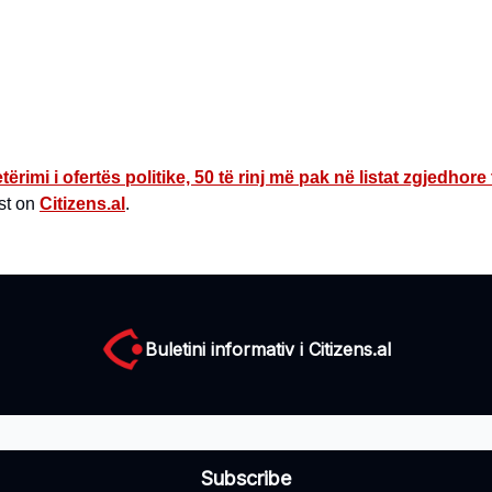
tërimi i ofertës politike, 50 të rinj më pak në listat zgjedhore
st on
Citizens.al
.
Buletini informativ i Citizens.al