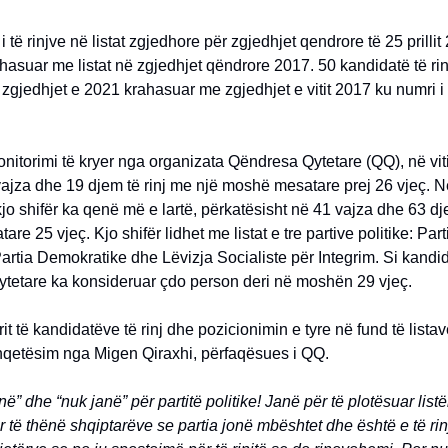
i të rinjve në listat zgjedhore për zgjedhjet qendrore të 25 prilli
ahasuar me listat në zgjedhjet qëndrore 2017. 50 kandidatë të ri
 zgjedhjet e 2021 krahasuar me zgjedhjet e vitit 2017 ku numri i 
nitorimi të kryer nga organizata Qëndresa Qytetare (QQ), në vi
ajza dhe 19 djem të rinj me një moshë mesatare prej 26 vjeç. N
 kjo shifër ka qenë më e lartë, përkatësisht në 41 vajza dhe 63 d
e 25 vjeç. Kjo shifër lidhet me listat e tre partive politike: Part
Partia Demokratike dhe Lëvizja Socialiste për Integrim. Si kandida
tetare ka konsideruar çdo person deri në moshën 29 vjeç.
it të kandidatëve të rinj dhe pozicionimin e tyre në fund të lista
hqetësim nga Migen Qiraxhi, përfaqësues i QQ.
anë” dhe “nuk janë” për partitë politike! Janë për të plotësuar list
ër të thënë shqiptarëve se partia jonë mbështet dhe është e të rin