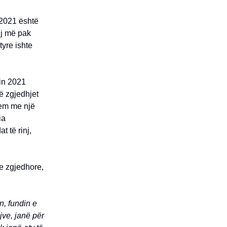
t 2021 është
nj më pak
tyre ishte
tin 2021
ë zgjedhjet
jem me një
ia
t të rinj,
ve zgjedhore,
ën, fundin e
jve, janë për