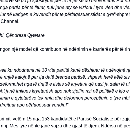
vjetërve se po ju spostojmë për të rinjtë se do rinovohemi. Por nu
ga partia për të fituar, nuk janë aty se vizioni i tyre vlen dhe vl
ulur në karigen e kuvendit për të përfaqësuar sfidat e tyre
“-shpre
s Channel.
hi, Qëndresa Qytetare
ungon një model që kontribuon në ndërtimin e karrierës për të ri
veli ku ndodhemi në 30 vite partitë kanë dështuar të ndërtojnë 
të rinjtë kalojnë për tja dalë brenda partisë, shpesh herë këtë si
eformohet nga të rinjtë e listës së kryetarit që pasi ja dalin të u
t janë imitues kryetarësh apo nuk sjellin risi në politikë e kjo e 
imin e qytetarëve tek rinia dhe deformon perceptimin e tyre mbi 
ë drejtuar apo përfaqësuar vendin!”
rimit, vetëm 15 nga 153 kandidatët e Partisë Socialiste për zgj
 të rinj. Mes tyre nëntë janë vajza dhe gjashtë djem. Ndërsa në p