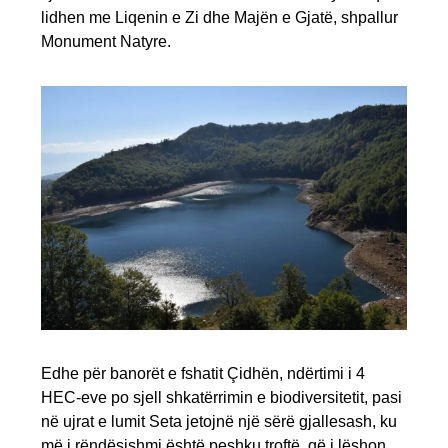
lidhen me Liqenin e Zi dhe Majën e Gjatë, shpallur
Monument Natyre.
Edhe për banorët e fshatit Çidhën, ndërtimi i 4
HEC-eve po sjell shkatërrimin e biodiversitetit, pasi
në ujrat e lumit Seta jetojnë një sërë gjallesash, ku
më i rëndësishmi është peshku troftë, që i lëshon