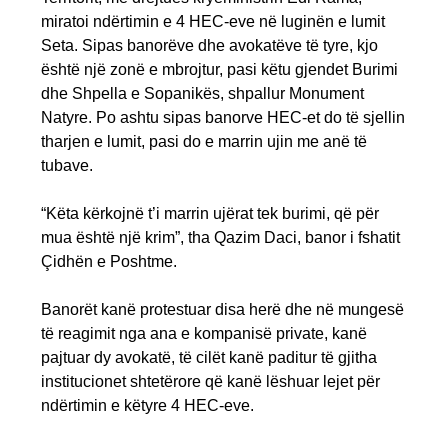
miratoi ndërtimin e 4 HEC-eve në luginën e lumit
Seta. Sipas banorëve dhe avokatëve të tyre, kjo
është një zonë e mbrojtur, pasi këtu gjendet Burimi
dhe Shpella e Sopanikës, shpallur Monument
Natyre. Po ashtu sipas banorve HEC-et do të sjellin
tharjen e lumit, pasi do e marrin ujin me anë të
tubave.
“Këta kërkojnë t’i marrin ujërat tek burimi, që për
mua është një krim”, tha Qazim Daci, banor i fshatit
Çidhën e Poshtme.
Banorët kanë protestuar disa herë dhe në mungesë
të reagimit nga ana e kompanisë private, kanë
pajtuar dy avokatë, të cilët kanë paditur të gjitha
institucionet shtetërore që kanë lëshuar lejet për
ndërtimin e këtyre 4 HEC-eve.