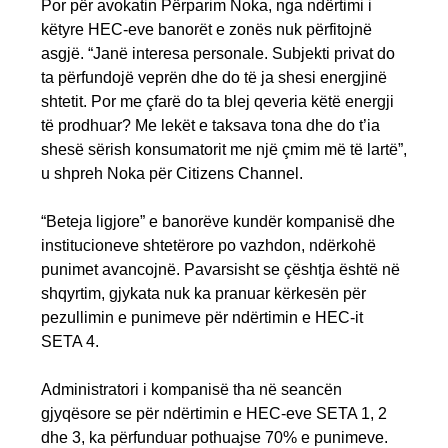
Por për avokatin Përparim Noka, nga ndërtimi i
këtyre HEC-eve banorët e zonës nuk përfitojnë
asgjë. “Janë interesa personale. Subjekti privat do
ta përfundojë veprën dhe do të ja shesi energjinë
shtetit. Por me çfarë do ta blej qeveria këtë energji
të prodhuar? Me lekët e taksava tona dhe do t’ia
shesë sërish konsumatorit me një çmim më të lartë”,
u shpreh Noka për Citizens Channel.
“Beteja ligjore” e banorëve kundër kompanisë dhe
institucioneve shtetërore po vazhdon, ndërkohë
punimet avancojnë. Pavarsisht se çështja është në
shqyrtim, gjykata nuk ka pranuar kërkesën për
pezullimin e punimeve për ndërtimin e HEC-it
SETA 4.
Administratori i kompanisë tha në seancën
gjyqësore se për ndërtimin e HEC-eve SETA 1, 2
dhe 3, ka përfunduar pothuajse 70% e punimeve.