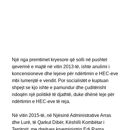
Një nga premtimet kryesore që solli në pushtet
qeverinë e majtë në vitin 2013-të, ishte anulimi i
koncensioneve dhe lejeve për ndërtimin e HEC-eve
mbi lumenjtë e vendit. Por socialistët e kuptuan
shpejt se kjo ishte e pamundur dhe çuditërisht
ndoqën një politikë të djathtë, duke dhënë leje për
ndërtimin e HEC-eve të reja.
Në vitin 2015-të, në Njësinë Administrative Arras
dhe Lurë, të Qarkut Dibër, Këshilli Kombëtar i
Territorit, me drejtues kryeministrin Edi Rama,