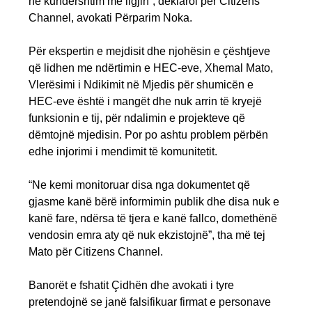
në kundërshtim me ligjin”, deklaroi për Citizens
Channel, avokati Përparim Noka.
Për ekspertin e mejdisit dhe njohësin e çështjeve
që lidhen me ndërtimin e HEC-eve, Xhemal Mato,
Vlerësimi i Ndikimit në Mjedis për shumicën e
HEC-eve është i mangët dhe nuk arrin të kryejë
funksionin e tij, për ndalimin e projekteve që
dëmtojnë mjedisin. Por po ashtu problem përbën
edhe injorimi i mendimit të komunitetit.
“Ne kemi monitoruar disa nga dokumentet që
gjasme kanë bërë informimin publik dhe disa nuk e
kanë fare, ndërsa të tjera e kanë fallco, domethënë
vendosin emra aty që nuk ekzistojnë”, tha më tej
Mato për Citizens Channel.
Banorët e fshatit Çidhën dhe avokati i tyre
pretendojnë se janë falsifikuar firmat e personave