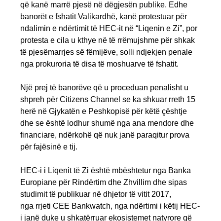
që kanë marrë pjesë në dëgjesën publike. Edhe
banorët e fshatit Valikardhë, kanë protestuar për
ndalimin e ndërtimit të HEC-it në “Liqenin e Zi”, por
protesta e cila u kthye në të rrëmujshme për shkak
të pjesëmarrjes së fëmijëve, solli ndjekjen penale
nga prokuroria të disa të moshuarve të fshatit.
Një prej të banorëve që u proceduan penalisht u
shpreh për Citizens Channel se ka shkuar rreth 15
herë në Gjykatën e Peshkopisë për këtë çështje
dhe se është lodhur shumë nga ana mendore dhe
financiare, ndërkohë që nuk janë paraqitur prova
për fajësinë e tij.
HEC-i i Liqenit të Zi është mbështetur nga Banka
Europiane për Rindërtim dhe Zhvillim dhe sipas
studimit të publikuar në dhjetor të vitit 2017,
nga rrjeti CEE Bankwatch, nga ndërtimi i këtij HEC-
i janë duke u shkatërruar ekosistemet natyrore që