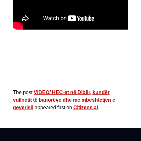
The post
VIDEO/ HEC-et në Dibër, kundër
vullnetit të banorëve dhe me mbështetjen e
qeverisë
appeared first on
Citizens.al
.