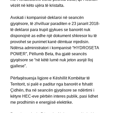
vëzët në këto ujëra të kristalta.
Avokati i kompanisë deklaroi në seancën
gjyqësore, të zhvilluar paraditen e 23 janarit 2018-
të deklaroi para trupit gjykues se banorët nuk
disponojnë as edhe një dokument shkresor ku të
provohet se punimet kanë dëmtuar mjedisin.
Ndërsa administratori i kompanisë “HYDROSETA
POWER”, Pëllumb Beta, tha gjatë seancës
gjyqësore se “në këtë lumë nuk jeton asnjë lloj
gjallese”.
Përfaqësuesja ligjore e Këshillit Kombëtar të
Territorit, si palë e paditur nga banorët e fshatit
Çidhën, tha në seancën gjyqësore se ndërtimi i
këtyre HEC-eve përbën interes publik, pasi lidhet
me prodhimin e energjisë elektrike.