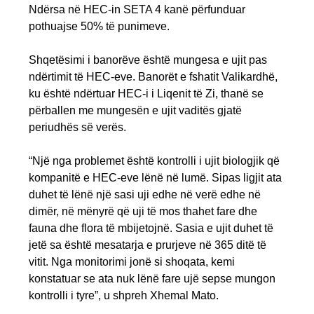
Ndërsa në HEC-in SETA 4 kanë përfunduar
pothuajse 50% të punimeve.
Shqetësimi i banorëve është mungesa e ujit pas
ndërtimit të HEC-eve. Banorët e fshatit Valikardhë,
ku është ndërtuar HEC-i i Liqenit të Zi, thanë se
përballen me mungesën e ujit vaditës gjatë
periudhës së verës.
“Një nga problemet është kontrolli i ujit biologjik që
kompanitë e HEC-eve lënë në lumë. Sipas ligjit ata
duhet të lënë një sasi uji edhe në verë edhe në
dimër, në mënyrë që uji të mos thahet fare dhe
fauna dhe flora të mbijetojnë. Sasia e ujit duhet të
jetë sa është mesatarja e prurjeve në 365 ditë të
vitit. Nga monitorimi jonë si shoqata, kemi
konstatuar se ata nuk lënë fare ujë sepse mungon
kontrolli i tyre”, u shpreh Xhemal Mato.