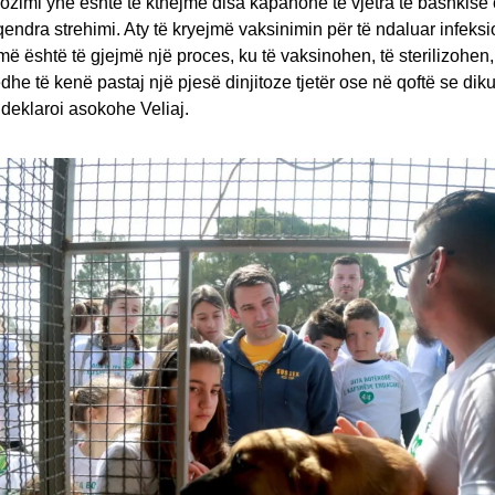
ozimi ynë është të kthejmë disa kapanone të vjetra të bashkisë 
qendra strehimi. Aty të kryejmë vaksinimin për të ndaluar infeksi
ë është të gjejmë një proces, ku të vaksinohen, të sterilizohen
e të kenë pastaj një pjesë dinjitoze tjetër ose në qoftë se diku
 deklaroi asokohe Veliaj.