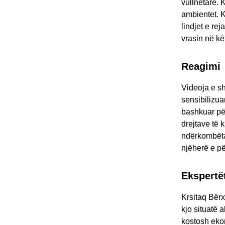
vullnetare. 
ambientet. K
lindjet e re
vrasin në kë
Reagimi
Videoja e sh
sensibilizua
bashkuar për
drejtave të 
ndërkombëtar
njëherë e pë
Ekspertë
Krsitaq Bërx
kjo situatë 
kostosh ekon