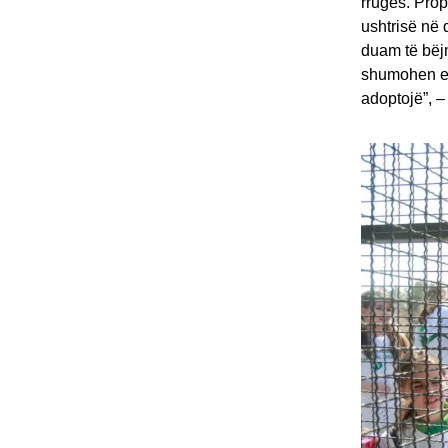
rrugës. Prop
ushtrisë në 
duam të bëjm
shumohen edh
adoptojë”, –