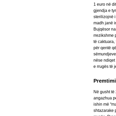
1 euro në di
gjendja e ty
sterilizojnë
madh janë in
Bujqësor na 
rrezikshme p
të caktuara
për qentë që
sëmundjeve ë
nëse ndiqet 
e rrugës të 
Premtimi
Në gusht të 
angazhua per
ishin më “ma
shtazarake p