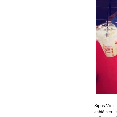
Sipas Violës
është steril