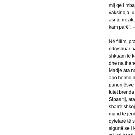
mij që i mba
vaksinoja, u
asnjë rrezik
kam parë”, –
Në fillim, p
ndryshuar ha
shkuam të k
dhe na thanë
Madje ata na
apo helmojnë
punonjësve 
futet brenda
Sipas tij, a
sharrë shkoj
mund të jenë
qytetarë të 
sigurtë se i