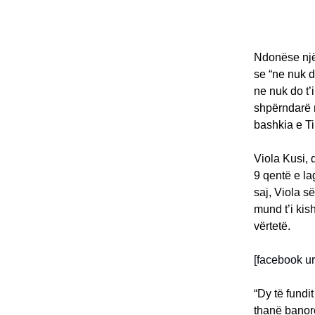
Ndonëse një 
se “ne nuk d
ne nuk do t’
shpërndarë 
bashkia e Ti
Viola Kusi, 
9 qentë e la
saj, Viola s
mund t’i kis
vërtetë.
[facebook u
“Dy të fundi
thanë banorë