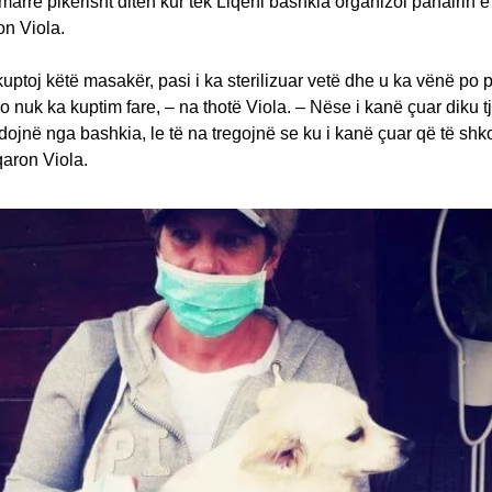
marrë pikërisht ditën kur tek Liqeni bashkia organizoi panairin e
on Viola.
uptoj këtë masakër, pasi i ka sterilizuar vetë dhe u ka vënë po p
Kjo nuk ka kuptim fare, – na thotë Viola. – Nëse i kanë çuar diku tj
ojnë nga bashkia, le të na tregojnë se ku i kanë çuar që të shko
qaron Viola.