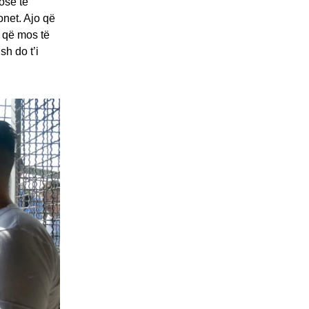
ose të
onet. Ajo që
, që mos të
sh do t’i