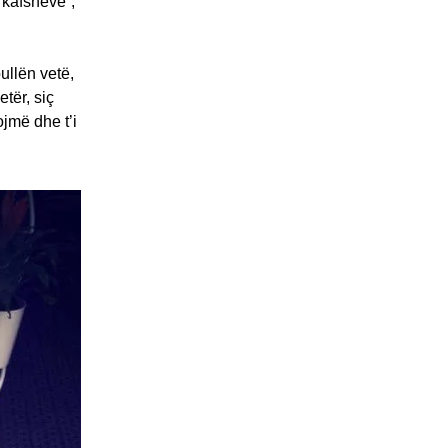
 kafshëve”,
ullën vetë,
etër, siç
jmë dhe t’i