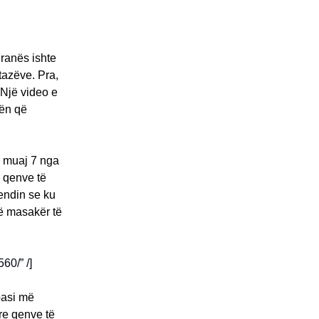
iranës ishte
tazëve. Pra,
 Një video e
rën që
ë muaj 7 nga
e qenve të
vendin se ku
jë masakër të
60/” /]
pasi më
re qenve të