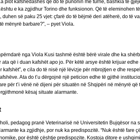
Ka plot kafshëdashës që do të punonin me turne, bashkia të gje
ështu e ka zgjidhur Torino dhe funksionon. Që të eleminohen të
ja, duhen së paku 25 vjet: çfarë do të bëjmë deri atëherë, do të va
të mënyrë barbare?”, – pyet Viola.
përndarë nga Viola Kusi tashmë është bërë virale dhe ka shërb
r ata që i duan kafshët apo jo. Për këtë arsye është krijuar edhe
 kafshët”, e cila do të nisë një lëvizje për mbrojtjen e dhe respe
kafshëve. Ata do t’u dërgojnë një peticion edhe të gjithë instituc
e për t’i vënë në dijeni për situatën në Shqipëri në mënyrë që t’
rgjithmonë kësaj situate alarmante.
t
holi, pedagog pranë Veterinarisë në Universitetin Bujqësor na 
alarmante ka zgjidhje, por nuk ka predispozitë. “Nuk është fare ç
omike, por është çështje predispozite. Kostoja ditore e ushqim