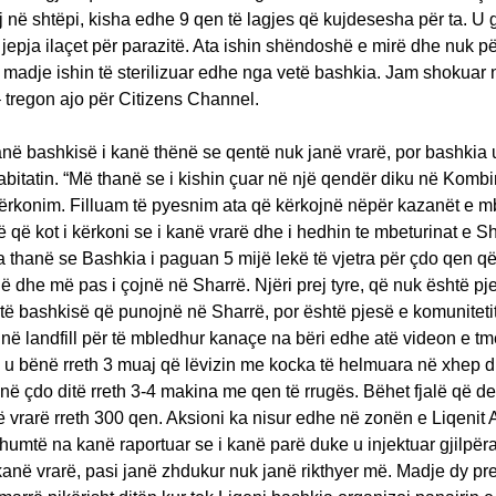
j në shtëpi, kisha edhe 9 qen të lagjes që kujdesesha për ta. U g
 jepja ilaçet për parazitë. Ata ishin shëndoshë e mirë dhe nuk p
, madje ishin të sterilizuar edhe nga vetë bashkia. Jam shokuar 
 tregon ajo për Citizens Channel.
ranë bashkisë i kanë thënë se qentë nuk janë vrarë, por bashkia 
bitatin. “Më thanë se i kishin çuar në një qendër diku në Kombi
ërkonim. Filluam të pyesnim ata që kërkojnë nëpër kazanët e m
 që kot i kërkoni se i kanë vrarë dhe i hedhin te mbeturinat e S
 thanë se Bashkia i paguan 5 mijë lekë të vjetra për çdo qen që
 dhe më pas i çojnë në Sharrë. Njëri prej tyre, që nuk është pj
të bashkisë që punojnë në Sharrë, por është pjesë e komuniteti
 në landfill për të mbledhur kanaçe na bëri edhe atë videon e t
ta u bënë rreth 3 muaj që lëvizin me kocka të helmuara në xhep 
në çdo ditë rreth 3-4 makina me qen të rrugës. Bëhet fjalë që de
 vrarë rreth 300 qen. Aksioni ka nisur edhe në zonën e Liqenit Art
shumtë na kanë raportuar se i kanë parë duke u injektuar gjilpër
 kanë vrarë, pasi janë zhdukur nuk janë rikthyer më. Madje dy pr