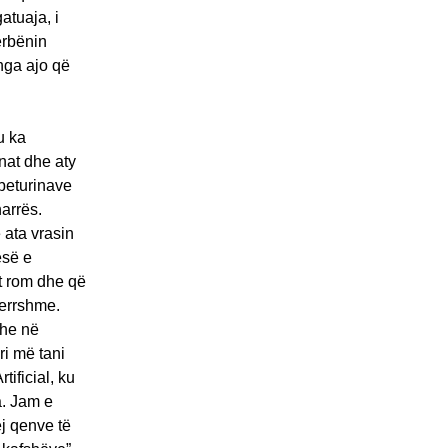
atuaja, i
ërbënin
nga ajo që
u ka
nat dhe aty
beturinave
harrës.
 ata vrasin
esë e
t rom dhe që
merrshme.
dhe në
ri më tani
ificial, ku
a. Jam e
ej qenve të