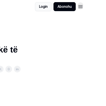
Login
Abonohu
̈ të