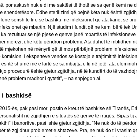
të, por askush nuk e di me saktësi të thotë se sa qenë kemi ne d
re shëndetësore. Edhe sterilizimi që bëjnë këta nuk është zgjidhj
 i lënë sërish të lirë së bashku me infeksionet që ata kanë, se pr
feksionet që mbartin. Një studim i fundit që ne kemi bërë tek Un
ka rezultuar se një pjesë e qenve janë mbartës të infeksioneve 
ër njerëzit dhe këtu qëndron problemi. Ata duhet të mblidhen 
, të mjekohen në mënyrë që të mos përbëjnë problem infeksione
 komisioni i ekspertëve vendos se kostoja e trajtimit të infeksion
shtë shumë më e lartë se sa mbajtja e tij në jetë, ata elemino
kjo procedurë është gjetur zgjidhja, në të kundërt do të vazhdo
jenë problem madhor i qytetit”, – na shpjegon ai.
 i bashkisë
2015-ës, pak pasi mori postin e kreut të bashkisë së Tiranës, Eri
sonalisht në zgjidhjen e situatës së qenve të rrugës. Sipas tij 
kthi” i banorëve, pasi ishte gjetur zgjidhja. “Ne nuk do të përd
ër të zgjidhur problemet e shtazëve. Pra, ne nuk do t’i vrasim q