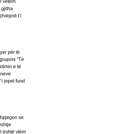
jë vetëm
 gjitha
zhdojnë t’i
yer për të
 grupimi “Të
ktimin e të
ioneve
i jepet fund
shpjegon se
ështje
it është vtëm