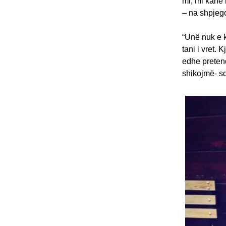
mi, mi kanë 
– na shpjeg
“Unë nuk e k
tani i vret. 
edhe pretend
shikojmë- s