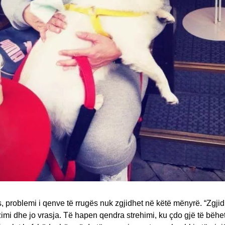
, problemi i qenve të rrugës nuk zgjidhet në këtë mënyrë. “Zgji
izimi dhe jo vrasja. Të hapen qendra strehimi, ku çdo gjë të bëh