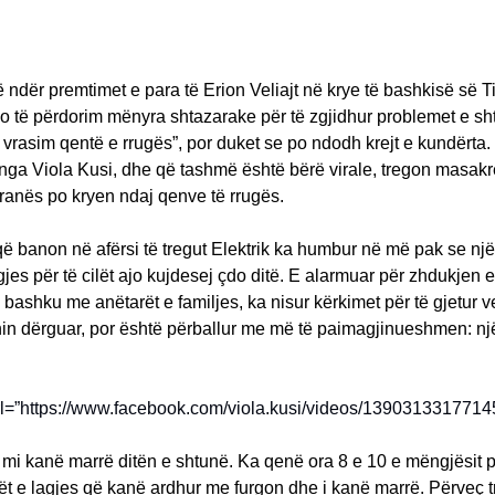
ndër premtimet e para të Erion Veliajt në krye të bashkisë së T
o të përdorim mënyra shtazarake për të zgjidhur problemet e sh
i vrasim qentë e rrugës”, por duket se po ndodh krejt e kundërta.
nga Viola Kusi, dhe që tashmë është bërë virale, tregon masak
ranës po kryen ndaj qenve të rrugës.
që banon në afërsi të tregut Elektrik ka humbur në më pak se nj
gjes për të cilët ajo kujdesej çdo ditë. E alarmuar për zhdukjen 
ë bashku me anëtarët e familjes, ka nisur kërkimet për të gjetur 
hin dërguar, por është përballur me më të paimagjinueshmen: n
rl=”https://www.facebook.com/viola.kusi/videos/13903133177145
t mi kanë marrë ditën e shtunë. Ka qenë ora 8 e 10 e mëngjësit 
t e lagjes që kanë ardhur me furgon dhe i kanë marrë. Përveç t