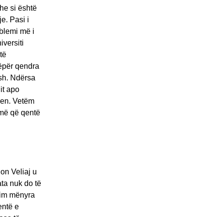
he si është
e. Pasi i
oblemi më i
iversiti
të
nëpër qendra
sh. Ndërsa
it apo
hen. Vetëm
jmë që qentë
on Veliaj u
ata nuk do të
orim mënyra
entë e