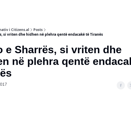
ativ i Citizens.al
Posts
s, si vriten dhe hidhen në plehra qentë endacakë të Tiranës
 e Sharrës, si vriten dhe
n në plehra qentë endacake
ës
2017