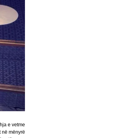
dhja e vetme
et në mënyrë