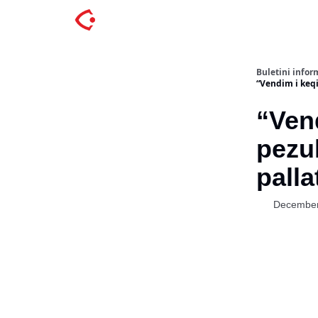
Buletini inform
“Vendim i keqi
“Ven
pezul
palla
December