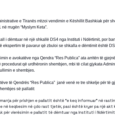
nistrative e Tiranës rrëzoi vendimin e Këshillit Bashkiak për s
/1 në rrugën “Myslym Keta”.
all i dëmtuar në një shkallë DS4 nga Instituti i Ndërtimit, por ban
jë ekspertim të pavarur që zbuloi se shkalla e dëmtimit është DS
min e avokatëve nga Qendra “Res Publica” ata arritën të gjejnë
 procedurat që urdhëronin shembjen, mbi të cilat gjykata Admini
ullimin e shembjes.
ëve të Qendrës “Res Publica” janë venë re tre shkelje për të gj
hembjes së pallatit:
arrja për prishjen e pallatit është “e keq informuar” në rasti
e në keqbesim në çdo rast tjetër, pasi është kryer pa një akt
k për vlerësimin e pallatit të dëmtuar nga Instituti i Ndërtimi