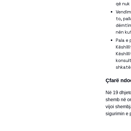
që nuk 
Vendim
to, pal
dëmtimi
nën kuf
Pala e 
Këshill
Këshill
konsult
shkatër
Çfarë ndod
Në 19 dhjeto
shemb në orë
vijoi shembj
sigurimin e 