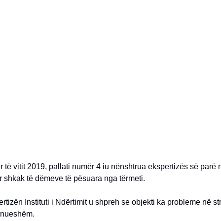
 të vitit 2019, pallati numër 4 iu nënshtrua ekspertizës së parë ng
r shkak të dëmeve të pësuara nga tërmeti.
rtizën Instituti i Ndërtimit u shpreh se objekti ka probleme në s
anueshëm.