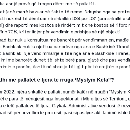
ka asnjë provë që tregon dëmtime të pallatit.
et janë marrë bazuar në fakte të rreme. Ndryshe nga sa pret
lati nuk është dëmtuar në shkallën DS4 por DS1 (pra shkallë e u
) dhe raporti mes kostos së rindërtimit dhe kostos së riforc
irin 70%, kriter ligjor për vendimin e prishjes së një objekti.
paditur nuk u konsultua me banorët për vendimmarrjen, madje 
it Bashkiak nuk iu njoftua banorëve nga ana e Bashkisë Tiranë
it Bashkiak. Një vendimmarrje e tillë nga ana e Bashkisë Tiranë,
imi me banorët duhet të ishte bërë para, gjatë dhe pas vendi
rimin e pronës, është në shkelje të ligjit për të drejtën e pron
hi me pallatet e tjera te rruga ‘Myslym Keta”?
r 2022, njëra shkallë e pallatit numër katër në rrugën “Myslym K
t e para të mëngjesit nga Inspektoriati i Mbrojtjes së Territorit,
a e tetë pallateve të tjera. Gjykata Administrative vendosi të rrëz
padisë për pezullim të procesit, pasi sipas tyre akti tanimë isht