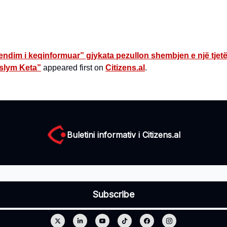
endim i keqinformuar” gjykata pezullon shembjen e një tjetër
slym Keta”
appeared first on
Citizens.al
.
Buletini informativ i Citizens.al