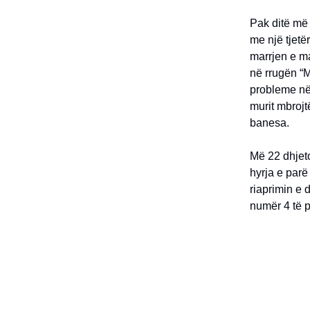
Pak ditë më 
me një tjetë
marrjen e ma
në rrugën “M
probleme në 
murit mbrojt
banesa.
Më 22 dhjeto
hyrja e parë
riaprimin e 
numër 4 të p