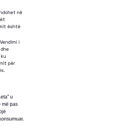
endohet në
lët
imit është
Vendimi i
 dhe
 ku
mit për
ës.
eta” u
 e më pas
ojë
e konsumuar.