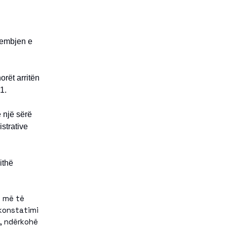
hembjen e
orët arritën
1.
 një sërë
strative
ithë
n më të
 konstatimi
t, ndërkohë