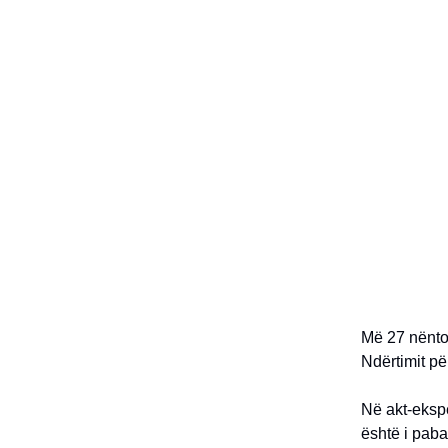
Më 27 nëntor
Ndërtimit pë
Në akt-ekspe
është i pab