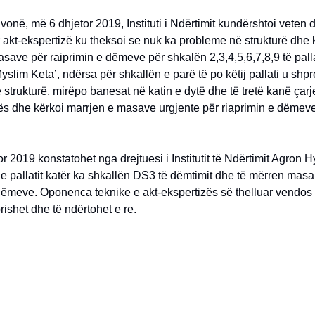
vonë, më 6 dhjetor 2019, Instituti i Ndërtimit kundërshtoi veten 
r akt-ekspertizë ku theksoi se nuk ka probleme në strukturë dhe 
save për raiprimin e dëmeve për shkalën 2,3,4,5,6,7,8,9 të pall
yslim Keta’, ndërsa për shkallën e parë të po këtij pallati u shp
strukturë, mirëpo banesat në katin e dytë dhe të tretë kanë çarj
ës dhe kërkoi marrjen e masave urgjente për riaprimin e dëmev
r 2019 konstatohet nga drejtuesi i Institutit të Ndërtimit Agron H
 e pallatit katër ka shkallën DS3 të dëmtimit dhe të mërren masa
dëmeve. Oponenca teknike e akt-ekspertizës së thelluar vendos 
rishet dhe të ndërtohet e re.