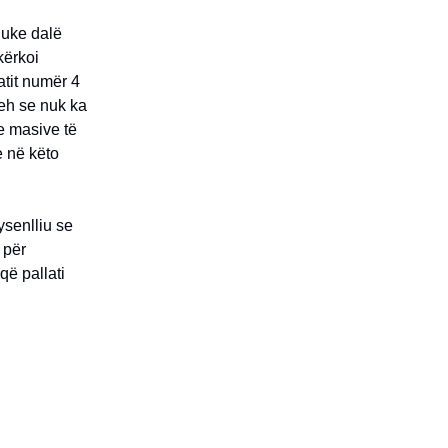
duke dalë
kërkoi
atit numër 4
reh se nuk ka
e masive të
e në këto
ysenlliu se
 për
që pallati