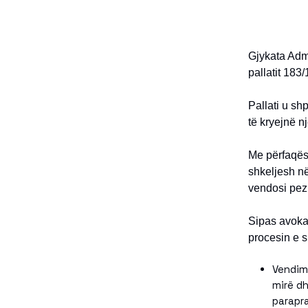
Gjykata Admi
pallatit 183
Pallati u shp
të kryejnë n
Me përfaqësi
shkeljesh në
vendosi pez
Sipas avokat
procesin e s
Vendimm
mirë dh
parapra