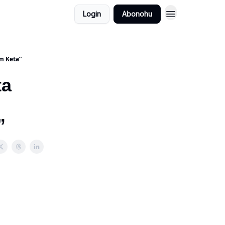
Login
Abonohu
ym Keta”
ta
”