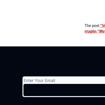
The post
“V
rrugën “My