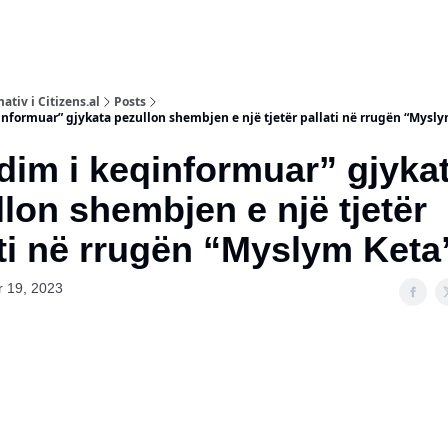
ativ i Citizens.al
Posts
nformuar” gjykata pezullon shembjen e një tjetër pallati në rrugën “Mysl
dim i keqinformuar” gjyka
lon shembjen e një tjetër
ti në rrugën “Myslym Keta
 19, 2023