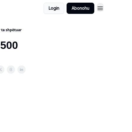
Login
Abonohu
 ta shpëtuar
 500