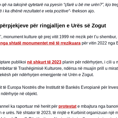
 që na takojnë qytetarë na pyesin “çfarë u bë me urën?”, kjo tr
 i ka dhënë rezultatet e veta pozitive“-
thekson ajo.
 përpjekjeve për ringjalljen e Urës së Zogut
’, monument kulture që prej vitit 1999 në rrezik për t’u shembur,
 nga shtatë monumentet më të rrezikuara
për vitin 2022 nga
iptare publikoi
në shkurt të 2023
planin për ndërhyrjen, i cili u
mbëtar të Trashëgimisë Kulturore, ndërsa në muajin prill u mirat
 lekësh për ndërhyrjen emergjente në Urën e Zogut.
it të Europa Nostrës dhe Institutit të Bankës Evropianë për Inves
a ndërhyrje në objekt.
annel ka raportuar më herët për
protestat
e mbajtura nga banorë
n e urës. Në shtator të 2023, të rinjtë e Kurbinit organizuan një