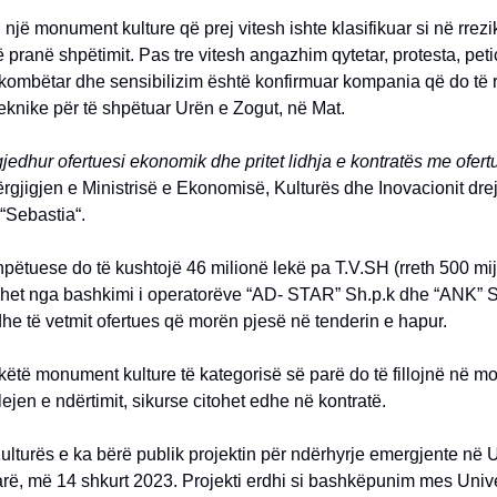
 një monument kulture që prej vitesh ishte klasifikuar si në rrezi
pranë shpëtimit. Pas tre vitesh angazhim qytetar, protesta, peti
kombëtar dhe sensibilizim është konfirmuar kompania që do të r
eknike për të shpëtuar Urën e Zogut, në Mat.
jedhur ofertuesi ekonomik dhe pritet lidhja e kontratës me ofertu
ërgjigjen e Ministrisë e Ekonomisë, Kulturës dhe Inovacionit dre
“Sebastia“.
pëtuese do të kushtojë 46 milionë lekë pa T.V.SH (rreth 500 mi
ohet nga bashkimi i operatorëve “AD- STAR” Sh.p.k dhe “ANK” Sh
edhe të vetmit ofertues që morën pjesë në tenderin e hapur.
ëtë monument kulture të kategorisë së parë do të fillojnë në m
lejen e ndërtimit, sikurse citohet edhe në kontratë.
Kulturës e ka bërë publik projektin për ndërhyrje emergjente në U
arë, më 14 shkurt 2023. Projekti erdhi si bashkëpunim mes Univer