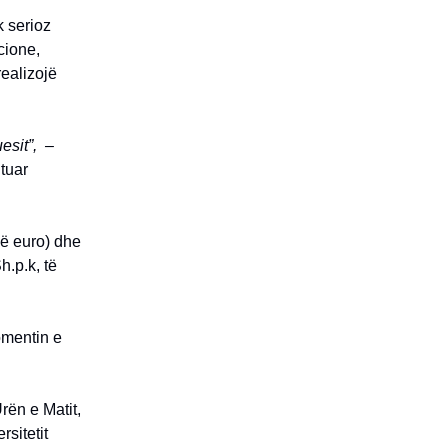
k serioz
cione,
ealizojë
esit”,
–
jtuar
jë euro) dhe
.p.k, të
omentin e
rën e Matit,
sitetit