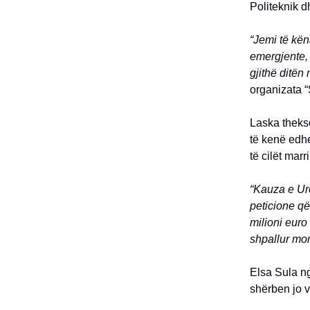
Politeknik d
“Jemi të kën
emergjente, 
gjithë ditën
organizata “
Laska theks
të kenë edh
të cilët marr
“Kauza e Urë
peticione që
milioni euro
shpallur mon
Elsa Sula ng
shërben jo v