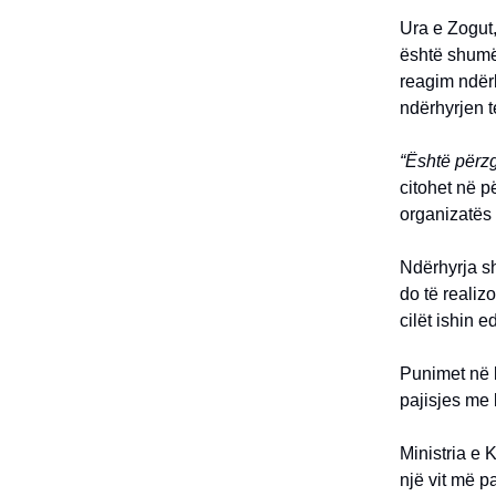
Ura e Zogut,
është shumë 
reagim ndër
ndërhyrjen t
“Është përzg
citohet në p
organizatës 
Ndërhyrja sh
do të realiz
cilët ishin 
Punimet në k
pajisjes me 
Ministria e 
një vit më p