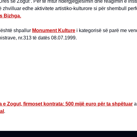
“Urës së Zogut”. Për të rritur ndërgjegjësimin dhe reagimin e ins
ë zhvilluar edhe aktivitete artistiko-kulturore si për shembull pe
is Bizhga.
 është shpallur
Monument Kulture
i kategorisë së parë me ven
inistrave, nr.313 të datës 08.07.1999.
a e Zogut, firmoset kontrata: 500 mijë euro për ta shpëtuar
a
al
.