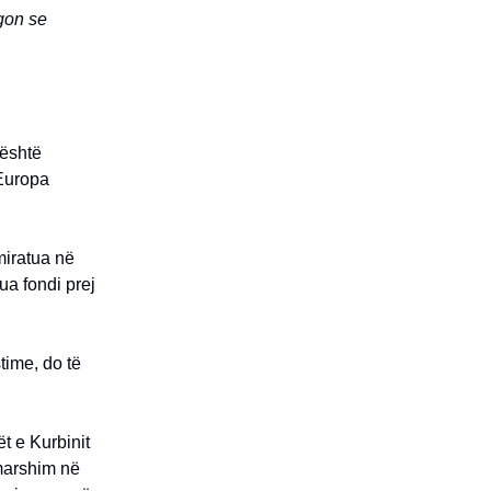
egon se
 është
 Europa
 miratua në
ua fondi prej
time, do të
t e Kurbinit
 marshim në