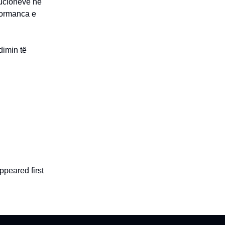
tucioneve në
rformanca e
dimin të
ppeared first