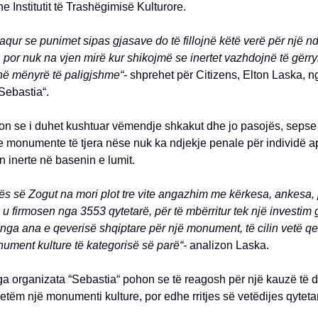
he Institutit të Trashëgimisë Kulturore.
aqur se punimet sipas gjasave do të fillojnë këtë verë për një n
por nuk na vjen mirë kur shikojmë se inertet vazhdojnë të gërry
 në mënyrë të paligjshme“-
shprehet për Citizens, Elton Laska, n
Sebastia“.
on se i duhet kushtuar vëmendje shkakut dhe jo pasojës, sepse 
e monumente të tjera nëse nuk ka ndjekje penale për individë 
in inerte në basenin e lumit.
s së Zogut na mori plot tre vite angazhim me kërkesa, ankesa, 
 u firmosen nga 3553 qytetarë, për të mbërritur tek një investim
 nga ana e qeverisë shqiptare për një monument, të cilin vetë qe
ument kulture të kategorisë së parë“-
analizon Laska.
a organizata “Sebastia“ pohon se të reagosh për një kauzë të dr
etëm një monumenti kulture, por edhe rritjes së vetëdijes qyteta