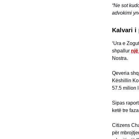
“Ne sot kudo
advokimi ynë
Kalvari i
‘Ura e Zogut
shpallur
një
Nostra.
Qeveria shq
Këshillin Ko
57.5 milion
Sipas raport
ketë tre faz
Citizens Ch
për mbrojtje