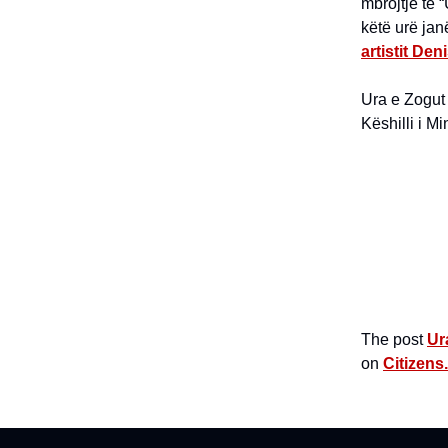
mbrojtje të 
këtë urë jan
artistit Den
Ura e Zogut
Këshilli i M
The post
Ur
on
Citizens.