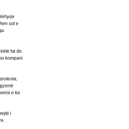
dërhyrje
hen sot e
ga
këtë fat do
apo kompani
protesta,
 gjysmë
veria e ka
ejtë i
re.