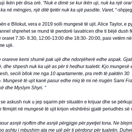
ji ikën për disa orë.
“Nuk e dimë se kur ikën uji, nuk ka një orar
 ka në mëngjes, një ditë tjetër nuk ka ujë pasdite. Varet,
“-shpjeg
n e Bllokut, vera e 2019 solli mungesë të ujit. Alice Taylor, e p
nnel shprehet se mund të pwrdorë lavatricen dhe ti bëjë dush f
 oraret 7.30- 8.30, 12:00-13:00 dhe 18:30- 20:00, pasi vetëm në
me ujë.
re orareve kemi shumë pak ujë dhe ndonjëherë edhe aspak. Gjat
ë, dhe shpesh nuk ka ujë as për ti hedhur tualetit. Kjo mungesë e
tesh, secili bllok me nga 10 apartamente, pra rreth të paktën 30
 Mungesë të ujit kanë pasur edhe miq të mi në rrugën Sami Fras
ë dhe Myslym Shyri. “
 se askush nuk u jep sqarim për situatën e krijuar dhe se përkuj
 fëmijët në mungesë të ujit krijon vështirësi gjatë periudhës së
sur asnjë njoftim dhe asnjë përgjigje për pyetjet tona. Ne blej
o ashtu i mbushim ata me ujë për ti përdorur për tualetin. Duhet