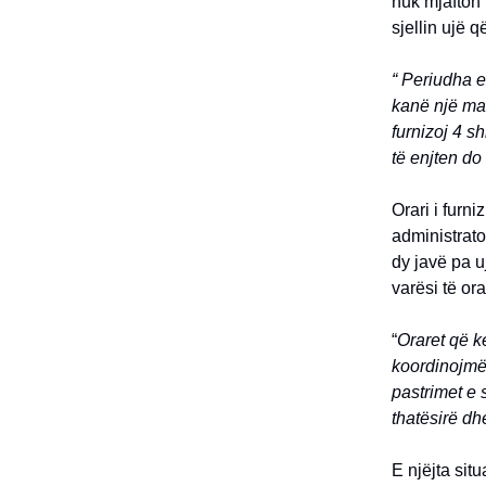
nuk mjafton 
sjellin ujë q
“ Periudha e
kanë një mad
furnizoj 4 s
të enjten do 
Orari i furn
administrato
dy javë pa u
varësi të orar
“
Oraret që k
koordinojmë 
pastrimet e 
thatësirë dh
E njëjta sit