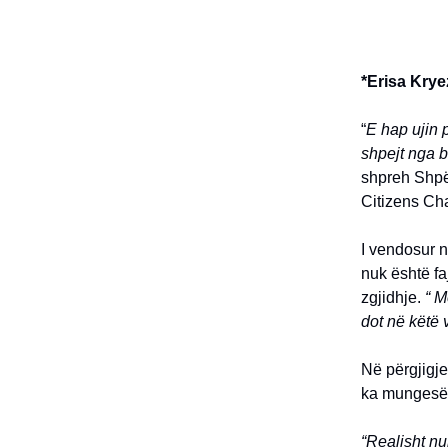
*Erisa Krye
“
E hap ujin 
shpejt nga b
shpreh Shpët
Citizens Ch
I vendosur n
nuk është faj
zgjidhje.
“ M
dot në këtë 
Në përgjigj
ka mungesë u
“Realisht nu