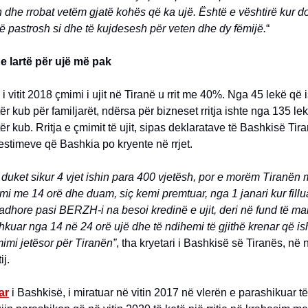
ën dhe rrobat vetëm gjatë kohës që ka ujë. Është e vështirë kur d
të pastrosh si dhe të kujdesesh për veten dhe dy fëmijë.
“
 lartë për ujë më pak
 i vitit 2018 çmimi i ujit në Tiranë u rrit me 40%. Nga 45 lekë që 
ër kub për familjarët, ndërsa për bizneset rritja ishte nga 135 l
ër kub. Rritja e çmimit të ujit, sipas deklaratave të Bashkisë Tir
estimeve që Bashkia po kryente në rrjet.
e duket sikur 4 vjet ishin para 400 vjetësh, por e morëm Tiranën 
emi me 14 orë dhe duam, siç kemi premtuar, nga 1 janari kur fill
dhore pasi BERZH-i na besoi kredinë e ujit, deri në fund të mand
hkuar nga 14 në 24 orë ujë dhe të ndihemi të gjithë krenar që i
mimi jetësor për Tiranën”
, tha kryetari i Bashkisë së Tiranës, në 
ij.
ar
i Bashkisë, i miratuar në vitin 2017 në vlerën e parashikuar të