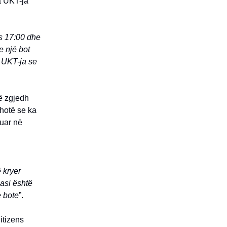
ga UKT-ja
ës 17:00 dhe
e një bot
a UKT-ja se
që zgjedh
thotë se ka
muar në
 kryer
pasi është
e bote
”.
itizens