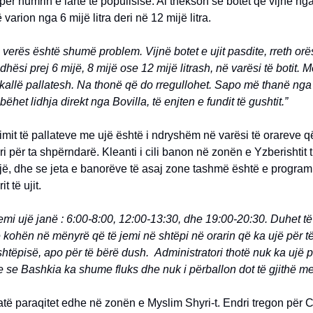
për numrin e lartë të popullsisë. Ai thekson se botet që vijnë n
ë varion nga 6 mijë litra deri në 12 mijë litra.
 verës është shumë problem. Vijnë botet e ujit pasdite, rreth or
hësi prej 6 mijë, 8 mijë ose 12 mijë litrash, në varësi të botit. M
hkallë pallatesh. Na thonë që do rregullohet. Sapo më thanë ng
bëhet lidhja direkt nga Bovilla, të enjten e fundit të gushtit.”
izimit të pallateve me ujë është i ndryshëm në varësi të orareve 
ri për ta shpërndarë. Kleanti i cili banon në zonën e Yzberishtit 
jë, dhe se jeta e banorëve të asaj zone tashmë është e progra
it të ujit.
emi ujë janë : 6:00-8:00, 12:00-13:30, dhe 19:00-20:30. Duhet të
kohën në mënyrë që të jemi në shtëpi në orarin që ka ujë për të
shtëpisë, apo për të bërë dush. Administratori thotë nuk ka ujë 
e se Bashkia ka shume fluks dhe nuk i përballon dot të gjithë m
uatë paraqitet edhe në zonën e Myslim Shyri-t. Endri tregon për C