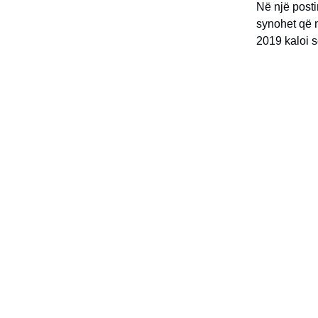
Në një posti
synohet që n
2019 kaloi s