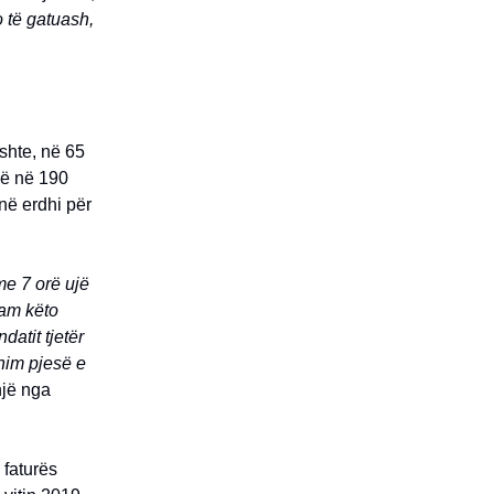
o të gatuash,
ishte, në 65
ekë në 190
anë erdhi për
me 7 orë ujë
uam këto
atit tjetër
shim pjesë e
një nga
 faturës