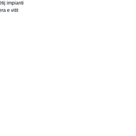
ij impianti
a e vitit