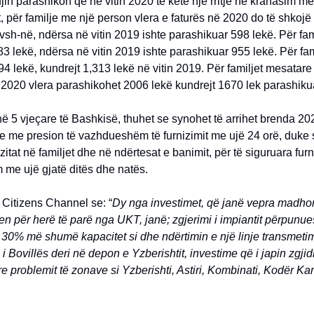
jin parashikon që në vitin 2020 të ketë një rritje në krahasim me
, për familje me një person vlera e faturës në 2020 do të shkojë
sh-në, ndërsa në vitin 2019 ishte parashikuar 598 lekë. Për fam
3 lekë, ndërsa në vitin 2019 ishte parashikuar 955 lekë. Për fa
4 lekë, kundrejt 1,313 lekë në vitin 2019. Për familjet mesatare
 2020 vlera parashikohet 2006 lekë kundrejt 1670 lek parashiku
në 5 vjeçare të Bashkisë, thuhet se synohet të arrihet brenda 2
je me presion të vazhdueshëm të furnizimit me ujë 24 orë, duk
itat në familjet dhe në ndërtesat e banimit, për të siguruara furn
 me ujë gjatë ditës dhe natës.
 Citizens Channel se: “
Dy nga investimet, që janë vepra madhore
hen për herë të parë nga UKT, janë; zgjerimi i impiantit përpunues
 30% më shumë kapacitet si dhe ndërtimin e një linje transmetim
 i Bovillës deri në depon e Yzberishtit, investime që i japin zgjid
e problemit të zonave si Yzberishti, Astiri, Kombinati, Kodër K