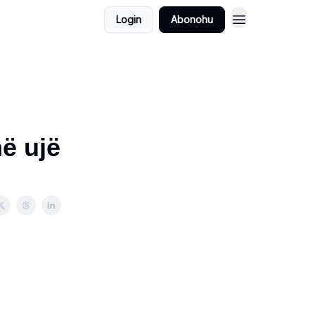
Login
Abonohu
̈ ujë