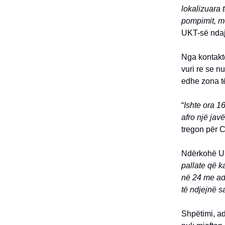
lokalizuara 
pompimit, më
UKT-së ndaj
Nga kontakt
vuri re se n
edhe zona të
“
Ishte ora 1
afro një jav
tregon për C
Ndërkohë UKT
pallate që k
në 24 me adm
të ndjejnë sa
Shpëtimi, adm