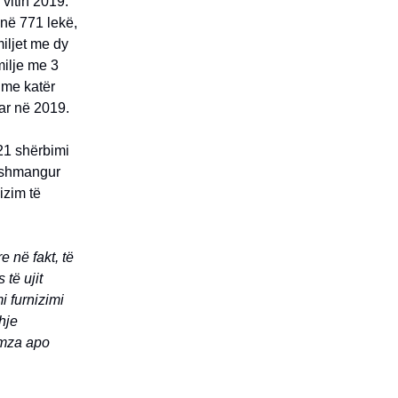
 vitin 2019.
 në 771 lekë,
iljet me dy
milje me 3
 me katër
ar në 2019.
021 shërbimi
e shmangur
izim të
 në fakt, të
 të ujit
i furnizimi
hje
amza apo