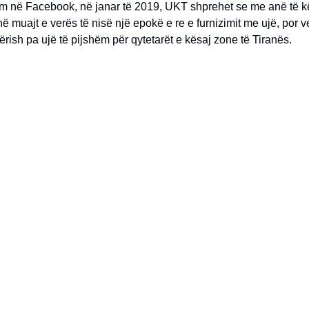
m në Facebook, në janar të 2019, UKT shprehet se me anë të kët
ë muajt e verës të nisë një epokë e re e furnizimit me ujë, por ver
ërish pa ujë të pijshëm për qytetarët e kësaj zone të Tiranës.