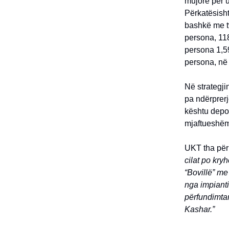
mujore për u
Përkatësisht
bashkë me tv
persona, 118
persona 1,59
persona, në
Në strategji
pa ndërprer
kështu depoz
mjaftueshëm
UKT tha për
cilat po kry
“Bovillë” me
nga impianti
përfundimtar
Kashar.”