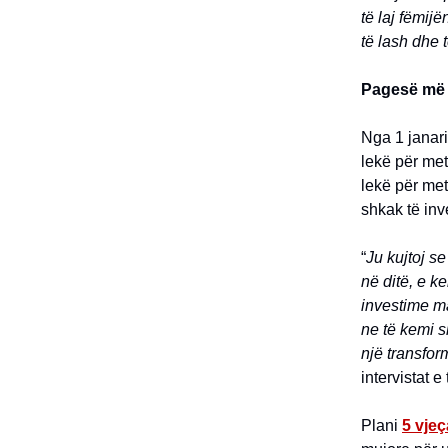
të laj fëmij
të lash dhe 
Pagesë më e
Nga 1 janari
lekë për met
lekë për met
shkak të inv
“
Ju kujtoj s
në ditë, e k
investime ma
ne të kemi s
një transfor
intervistat e t
Plani
5 vjeç