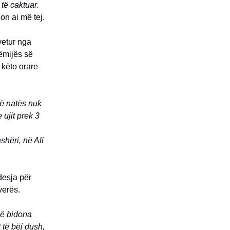
 të caktuar.
on ai më tej.
yetur nga
ëmijës së
 këto orare
ë natës nuk
 ujit prek 3
hëri, në Ali
desja për
 verës.
më bidona
 të bëj dush,