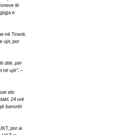
cioneve të
gjigja e
e në Tiranë,
 ujit, por
ë ditë, për
t në ujë”
, –
uar ato
takt, 24 orë
 që banorët
 UKT, por ai