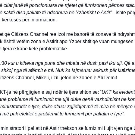
të cilat janë të pozicionuara në rrjetet që furnizohen përmes sta
 saktë disa pallate të ndodhura në Yzberisht e Astir”
– ishte për
 kërkesës për informacion.
et që Citizens Channel realizoi me banorë të zonave të ndryshm
uk është vetëm zona e Astirit apo Yzberishtit që vuan mungesën e
 tjera e kanë këtë problematikë.
6:30 kur u ktheva nga puna dhe mbeta në dush pasi iku uji. Që at
ë shkoj nga të afërmit e mi. Nuk ka lajmëruar askush për kufizime
itizens Channel, Mikeli, i cili jeton në zonën e Ali Demit.
-ja në përgjigjen e saj ndër të tjera shton se: “
UKT ka evident
anë probleme të furnizimit me ujë duke qenë vazhdimisht në kon
inistratorët e tyre, duke ofruar zgjidhjet më të mira në mënyrë
 më pak efektet e problemit të furnizimit për pallatin e tyre”.
inistratori i pallatit në Astir thekson se furnizimi i ujit vjen nga