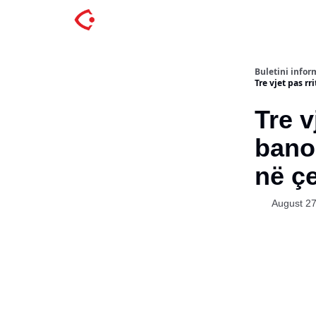
Buletini inform
Tre vjet pas rri
Tre v
banor
në c
August 27