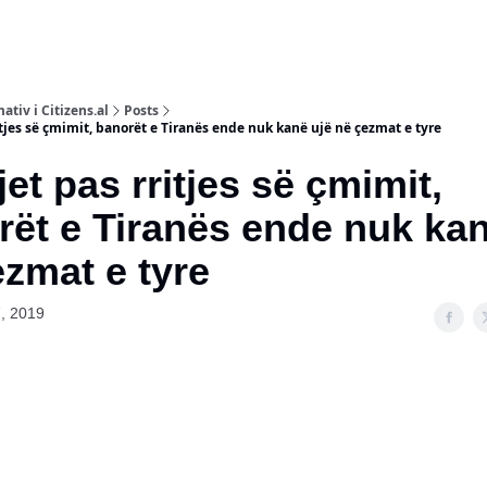
ativ i Citizens.al
Posts
tjes së çmimit, banorët e Tiranës ende nuk kanë ujë në çezmat e tyre
jet pas rritjes së çmimit,
ët e Tiranës ende nuk kane
̧ezmat e tyre
, 2019