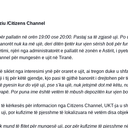
ziu /Citizens Channel
për pallatin në orën 19:00 ose 20:00. Pastaj sa të zgjasë uji. Po
anorët nuk ka më ujë, deri ditën tjetër kur vjen sërish boti për fu
imi, njëri nga administratorët e pallatit në zonën e Astirit, i pye
annel për mungesën e ujit në Tiranë.
ë siklet nga interesimi ynë për oraret e ujit, ai tregon duke u shf
i i tij për këtë gjendje, kjo pasi të gjithë banorët i drejtohen për 
ë pyesin kur do vijë uji, pse s’ka ujë, nuk jetojmë dot më këtu, 
vapë. Por puna ime është vetëm të mbush depozitën kur vjen bot
e të kërkesës për informacion nga Citizens Channel, UKT-ja u s
ji, por kufizime të pjesshme të lokalizuara në vetëm disa objek
k mund të flitet për mungesë uji, por për kufizime të pjesshme n