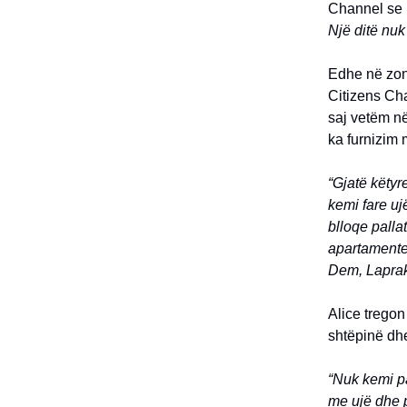
Channel se u
Një ditë nuk
Edhe në zonë
Citizens Cha
saj vetëm në
ka furnizim 
“Gjatë këty
kemi fare uj
blloqe palla
apartamente.
Dem, Laprak
Alice tregon
shtëpinë dhe
“Nuk kemi pa
me ujë dhe p