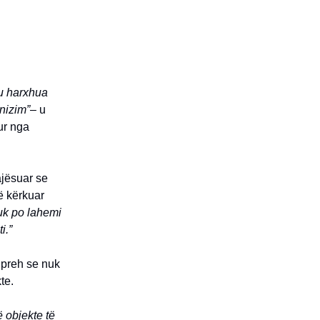
 u harxhua
rnizim”
– u
tur nga
ajësuar se
të kërkuar
nuk po lahemi
i.”
hpreh se nuk
te.
ë objekte të