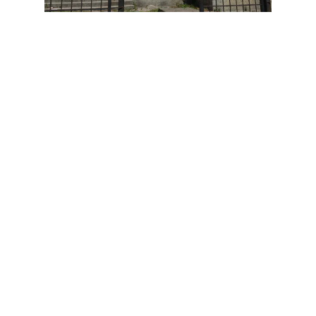
Godina në gjendje të mjeruar
Dikur një ndër zonat me të zhvilluara të Lezhës,
Torovica sot duket se është krejtësisht jashtë
axhendës së zhvillimit të rajonit. Përveç mungesës
së mjekëve, për të cilën banorët e kësaj zone thonë
se nuk kanë lënë derë pa trokitur, edhe amortizimi i
godinës dhe kushtet në të cilat atyre u ofrohet
shërbimi shëndetësor mbetet një problem
shqetësues për ta.
“A e shikoni se në çfarë gjendje është qendra
shëndetësore? Dhe si mund të pretendosh që aty të
marrësh shërbim? Ne shkojmë për t’u mjekuar, por
po të futesh brenda vetëm sëmundje merr. A e di si
është brenda? Mizerje! S’ka asgjë, vetëm dy
infermieret”, na thonë banorët teksa këmbëngulin