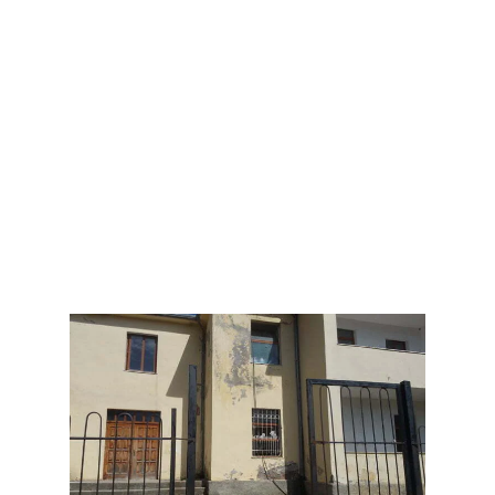
spitalet e qyteteve. “Unë kam nevojë jo vetëm për
një mjek për Torovicën, por kam edhe 4-5 qendra
shëndetësore të tjera pa mjekë. Por problem nuk
janë vetëm fshatrat, mungesa në mjekë ka edhe
vetë spitali i Lezhës. Mjekët e rinj që diplomohen
nuk kthehen të punojnë në rrethe, ndërkohë që dy-
tre vitet e fundit janë larguar rreth 400 mjekë nga
Shqipëria. Dhe kjo është katastrofë e nëse nuk
ndërhyhet do të vazhdojë të lerë pa mjekë shumë
zona edhe në vitet në vazhdim!”, shpjegon Ristani.