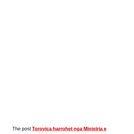
që ta shohim nga brenda qendrën.
Por ajo është e kyçur për momentin, pasi
infermierët kanë shkuar për një vizitë mjekësore në
fshat, e mjeku nuk ka ardhur këtë ditë. Por pamja që
të ofrohet është shumë e mjerë dhe shumë larg
imazhit që duhet të ketë një qendër shëndetësore.
Autor: E.K / Citizens Channel
The post
Torovica harrohet nga Ministria e