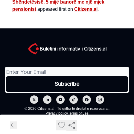
Shëndetësisë, 5 mijë banorë me një mjek
pensionist
appeared first on
Citizens.al
.
Buletini informativ i Citizens.al
© 2026 Citizens.al . Të gjitha të drejtat e rezervuara..
Privacy policy
Terms of use
Powered by beehiiv