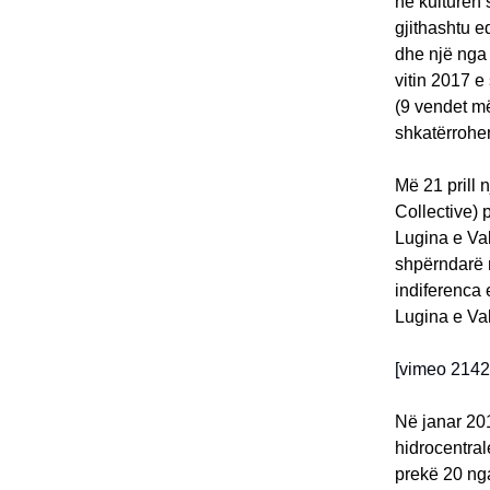
në kulturën
gjithashtu e
dhe një nga 
vitin 2017 e
(9 vendet më
shkatërrohe
Më 21 prill 
Collective) 
Lugina e Va
shpërndarë 
indiferenca
Lugina e V
[vimeo 214
Në janar 20
hidrocentral
prekë 20 nga