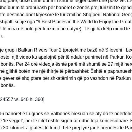
 shqipare, duke qenë burimi i shumë legjendave dhe poezive. Ë
dhe burim të ardhurash për banorët e zonës prej turizmit të qe
tre destinacionet kryesore të turizmit në Shqipëri. National Geo
 shpalli si një nga “9 Best Places in the World to Enjoy the Grea
 të mira në botë për turizmin në natyrë). Të gjitha këto mund të
n.
një grup i Balkan Rivers Tour 2 (projekt me bazë në Slloveni i L
postoi një video ku apelojnë për të ndalur punimet në Parkun K
lbonës. Për 24 orë videoja është parë më shumë se 27 mijë her
në gjithë botën me një thirrje të përbashkët: Është e papranue
 e qeverisë shqiptare për shkatërrimin që po vazhdon në Parku
albonës.
224557 w=640 h=360]
16 banorët e Luginës së Valbonës mësuan se aty do të ndërtohe
e ‘të vegjël’, për të cilët është siguruar edhe leja koncesionare. 
 30 kilometra gjatësi të lumit. Tetë prej tyre janë brendësi të Pa