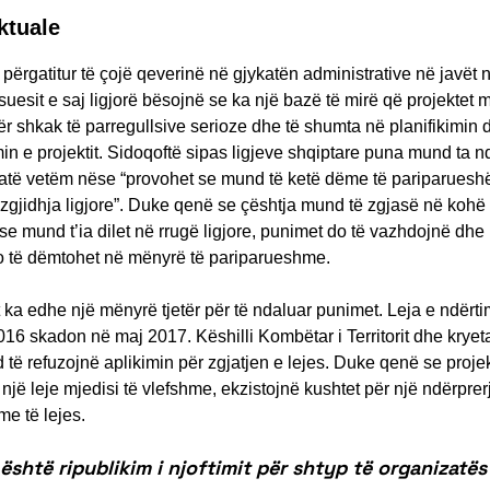
ktuale
ërgatitur të çojë qeverinë në gjykatën administrative në javët
uesit e saj ligjorë bësojnë se ka një bazë të mirë që projektet 
r shkak të parregullsive serioze dhe të shumta në planifikimin 
n e projektit. Sidoqoftë sipas ligjeve shqiptare puna mund ta 
atë vetëm nëse “provohet se mund të ketë dëme të pariparues
t zgjidhja ligjore”. Duke qenë se çështja mund të zgjasë në kohë
se mund t’ia dilet në rrugë ligjore, punimet do të vazhdojnë dhe
 të dëmtohet në mënyrë të pariparueshme.
 ka edhe një mënyrë tjetër për të ndaluar punimet. Leja e ndërti
016 skadon në maj 2017. Këshilli Kombëtar i Territorit dhe kryetar
ë refuzojnë aplikimin për zgjatjen e lejes. Duke qenë se proje
një leje mjedisi të vlefshme, ekzistojnë kushtet për një ndërprer
e të lejes.
është ripublikim i njoftimit për shtyp të organizatë