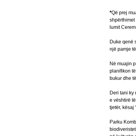
*
Që prej mua
shpërthimet 
lumit Cerem
Duke qenë se
një pamje të
Në muajin pr
planifikon t
bukur dhe të
Deri tani ky
e vështirë t
tjetër, kësa
Parku Kombë
biodiveriste