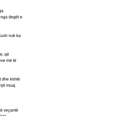
ga
 nga degët e
skush nuk ka
ve, që
teve më të
it dhe është
 një muaj
të veçantë