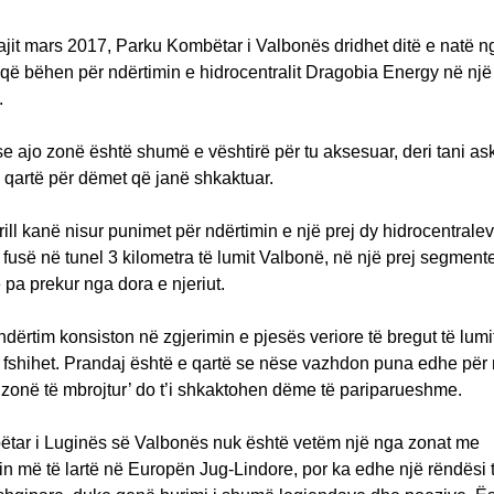
jit mars 2017, Parku Kombëtar i Valbonës dridhet ditë e natë n
që bëhen për ndërtimin e hidrocentralit Dragobia Energy në një
.
 ajo zonë është shumë e vështirë për tu aksesuar, deri tani a
 qartë për dëmet që janë shkaktuar.
ill kanë nisur punimet për ndërtimin e një prej dy hidrocentrale
ë fusë në tunel 3 kilometra të lumit Valbonë, në një prej segmen
 pa prekur nga dora e njeriut.
 ndërtim konsiston në zgjerimin e pjesës veriore të bregut të lum
ë fshihet. Prandaj është e qartë se nëse vazhdon puna edhe për
j ‘zonë të mbrojtur’ do t’i shkaktohen dëme të pariparueshme.
tar i Luginës së Valbonës nuk është vetëm një nga zonat me
tin më të lartë në Europën Jug-Lindore, por ka edhe një rëndësi 