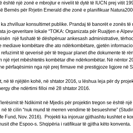
 është një zonë e mbrojtur e nivelit të dytë të IUCN prej vitit 19
ë Bernës për Rrjetin Emerald dhe zonë e planifikuar Natura200
ka zhvilluar konsultimet publike. Prandaj të banorët e zonës të
ta jo-qeveritare lokale “TOKA: Organizata për Ruajtjen e Alpev
nisën një fushatë të dëshpëruar ankesash administrative, tërho
 mediave kombëtare dhe ato ndërkombëtare, gjetën informaci
 refuzimit të qeverisë për të treguar planet dhe dokumente të r
n një rrjet mbështetës kombëtar dhe ndërkombëtar. Në nëntor 2
e përfaqësimin nga një prej firmave më prestigjoze ligjore në S
, në të njëjtën kohë, në shtator 2016, u lëshua leja për dy projek
rgy dhe ndërtimi filloi më 28 shtator 2016.
Vlerësimit të Ndikimit në Mjedis për projektin tregon se është n
 në të cilin “nuk mund të merren vendime të besueshme” (Studim
fe Fund, Nov. 2016). Projekti ka injoruar gjithashtu kushtet e k
usit dhe Espoo-s. Shqipëria i ratifikuar të gjitha këto konventa.