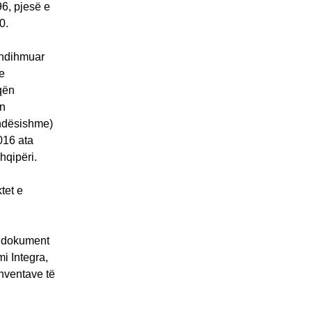
96, pjesë e
0.
 ndihmuar
e
qën
on
ëndësishme)
016 ata
hqipëri.
tet e
jë dokument
i Integra,
onventave të