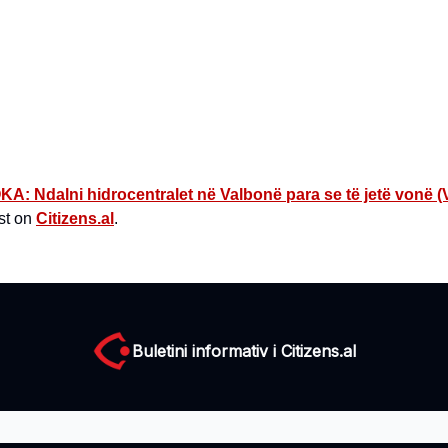
KA: Ndalni hidrocentralet në Valbonë para se të jetë vonë (
st on
Citizens.al
.
Buletini informativ i Citizens.al