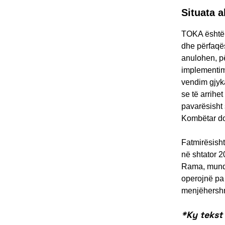
Situata a
TOKA është p
dhe përfaqës
anulohen, pë
implementimi
vendim gjyk
se të arrihe
pavarësisht 
Kombëtar do
Fatmirësisht
në shtator 2
Rama, mund t
operojnë pa 
menjëhershm
*Ky tekst 