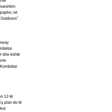
shtë
ndrueshëm
graphic në
t Outdoors”
eeway
ombëtar
ë dhe është
shme
n Kombëtar
n 12-të
Ky plan do të
rkut