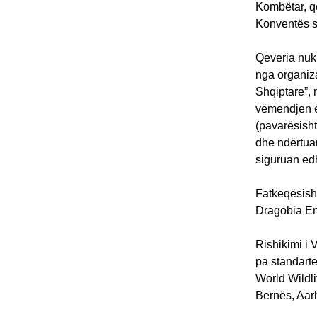
Kombëtar, që
Konventës s
Qeveria nuk 
nga organiza
Shqiptare”, 
vëmendjen e
(pavarësisht
dhe ndërtua
siguruan edh
Fatkeqësisht
Dragobia Ene
Rishikimi i 
pa standarte
World Wildli
Bernës, Aarh