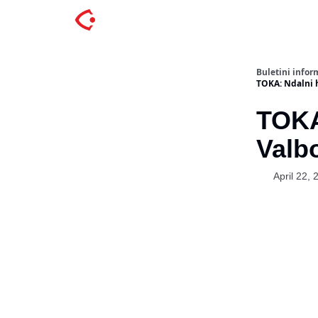
Buletini inform
TOKA: Ndalni hi
TOKA:
Valbo
April 22, 