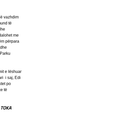
 në vazhdim
mund të
dhe
ndalohet me
hëm përpara
 dhe
 Parku
mit e lëshuar
i i saj, Edi
ktet po
je të
s TOKA