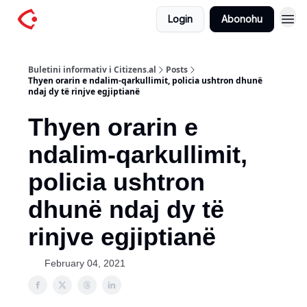
Login
Abonohu
Buletini informativ i Citizens.al
Posts
Thyen orarin e ndalim-qarkullimit, policia ushtron dhunë
ndaj dy të rinjve egjiptianë
Thyen orarin e
ndalim-qarkullimit,
policia ushtron
dhunë ndaj dy të
rinjve egjiptianë
February 04, 2021