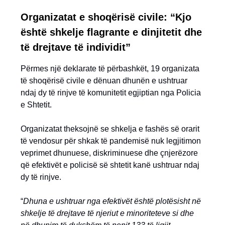
Organizatat e shoqërisë civile: “Kjo
është shkelje flagrante e dinjitetit dhe
të drejtave të individit”
Përmes një deklarate të përbashkët, 19 organizata
të shoqërisë civile e dënuan dhunën e ushtruar
ndaj dy të rinjve të komunitetit egjiptian nga Policia
e Shtetit.
Organizatat theksojnë se shkelja e fashës së orarit
të vendosur për shkak të pandemisë nuk legjitimon
veprimet dhunuese, diskriminuese dhe çnjerëzore
që efektivët e policisë së shtetit kanë ushtruar ndaj
dy të rinjve.
“
Dhuna e ushtruar nga efektivët është plotësisht në
shkelje të drejtave të njeriut e minoriteteve si dhe