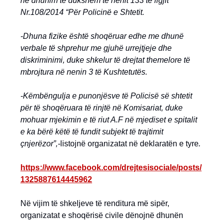
në dhunim të dukshëm të nenit 133 të ligjit
Nr.108/2014 “Për Policinë e Shtetit.
-Dhuna fizike është shoqëruar edhe me dhunë
verbale të shprehur me gjuhë urrejtjeje dhe
diskriminimi, duke shkelur të drejtat themelore të
mbrojtura në nenin 3 të Kushtetutës.
-Këmbëngulja e punonjësve të Policisë së shtetit
për të shoqëruara të rinjtë në Komisariat, duke
mohuar mjekimin e të riut A.F në mjediset e spitalit
e ka bërë këtë të fundit subjekt të trajtimit
çnjerëzor”,-
listojnë organizatat në deklaratën e tyre
.
https://www.facebook.com/drejtesisociale/posts/
1325887614445962
Në vijim të shkeljeve të renditura më sipër,
organizatat e shoqërisë civile dënojnë dhunën