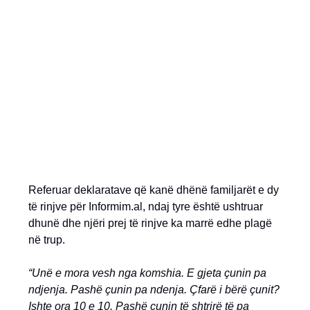
Referuar deklaratave që kanë dhënë familjarët e dy
të rinjve për Informim.al, ndaj tyre është ushtruar
dhunë dhe njëri prej të rinjve ka marrë edhe plagë
në trup.
“Unë e mora vesh nga komshia. E gjeta çunin pa
ndjenja. Pashë çunin pa ndenja. Çfarë i bërë çunit?
Ishte ora 10 e 10. Pashë çunin të shtrirë të pa