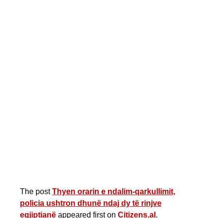
The post
Thyen orarin e ndalim-qarkullimit,
policia ushtron dhunë ndaj dy të rinjve
egjiptianë
appeared first on
Citizens.al
.