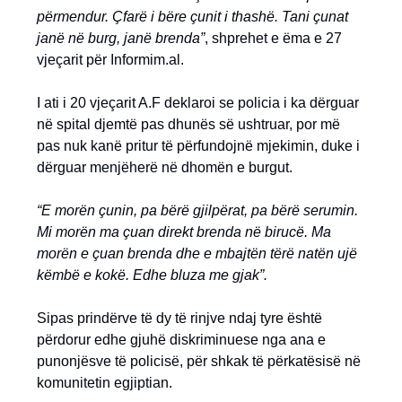
përmendur. Çfarë i bëre çunit i thashë. Tani çunat
janë në burg, janë brenda”
, shprehet e ëma e 27
vjeçarit për Informim.al.
I ati i 20 vjeçarit A.F deklaroi se policia i ka dërguar
në spital djemtë pas dhunës së ushtruar, por më
pas nuk kanë pritur të përfundojnë mjekimin, duke i
dërguar menjëherë në dhomën e burgut.
“E morën çunin, pa bërë gjilpërat, pa bërë serumin.
Mi morën ma çuan direkt brenda në birucë. Ma
morën e çuan brenda dhe e mbajtën tërë natën ujë
këmbë e kokë. Edhe bluza me gjak”.
Sipas prindërve të dy të rinjve ndaj tyre është
përdorur edhe gjuhë diskriminuese nga ana e
punonjësve të policisë, për shkak të përkatësisë në
komunitetin egjiptian.