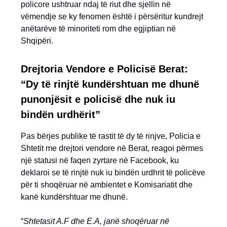
policore ushtruar ndaj të riut dhe sjellin në
vëmendje se ky fenomen është i përsëritur kundrejt
anëtarëve të minoriteti rom dhe egjiptian në
Shqipëri.
Drejtoria Vendore e Policisë Berat:
“Dy të rinjtë kundërshtuan me dhunë
punonjësit e policisë dhe nuk iu
bindën urdhërit”
Pas bërjes publike të rastit të dy të rinjve, Policia e
Shtetit me drejtori vendore në Berat, reagoi përmes
një statusi në faqen zyrtare në Facebook, ku
deklaroi se të rinjtë nuk iu bindën urdhrit të policëve
për ti shoqëruar në ambientet e Komisariatit dhe
kanë kundërshtuar me dhunë.
“
Shtetasit A.F dhe E.A, janë shoqëruar në