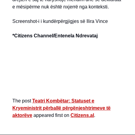
e mësipërme nuk është nxjerrë nga konteksti.
Screenshot-i i kundërpërgjigjes së Ilira Vince
*Citizens Channel/Entenela Ndrevataj
The post
Teatri Kombëtar: Statuset e
Kryeministrit përballë përgënjeshtrimeve të
aktorëve
appeared first on
Citizens.al
.