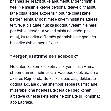
prishjes së Teatrit duke argumentuar qëndrimin e
tyre. Në mesin e këtyre personaliteteve gjithashtu
janë cituar edhe aktorë të njohur të cilët i kanë
përgënjeshtruar postimet e kryeministrit në adresë
të tyre. Kjo situatë nuk ka ndodhur vetëm një herë,
por është përsëritur vazhdimisht në vetëm pak
muaj, ku retorika e Ramës për prishjes e godinës
historike është intensifikuar.
“Përgënjeshtrime në Facebook”
Në datën 25 korrik të këtij viti, kryeministri Rama
shpërndan në rrjetin social Facebook deklaratën e
aktores Rajmonda Bulku, ku sipas asaj deklarate
godina aktuale duhet shembur sepse kushtet janë
mizerabël dhe ndërtesa të tjera që i dedikohen
artistëve duhet të ketë edhe në zona të si Kombinati
apo Lapraka.