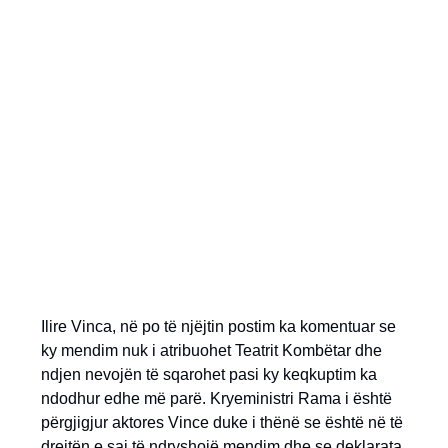
Ilire Vinca, në po të njëjtin postim ka komentuar se
ky mendim nuk i atribuohet Teatrit Kombëtar dhe
ndjen nevojën të sqarohet pasi ky keqkuptim ka
ndodhur edhe më parë. Kryeministri Rama i është
përgjigjur aktores Vince duke i thënë se është në të
drejtën e saj të ndryshojë mendim dhe se deklarata