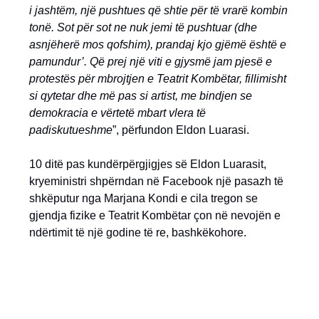
i jashtëm, një pushtues që shtie për të vrarë kombin
tonë. Sot për sot ne nuk jemi të pushtuar (dhe
asnjëherë mos qofshim), prandaj kjo gjëmë është e
pamundur’. Që prej një viti e gjysmë jam pjesë e
protestës për mbrojtjen e Teatrit Kombëtar, fillimisht
si qytetar dhe më pas si artist, me bindjen se
demokracia e vërtetë mbart vlera të
padiskutueshme
”, përfundon Eldon Luarasi.
10 ditë pas kundërpërgjigjes së Eldon Luarasit,
kryeministri shpërndan në Facebook një pasazh të
shkëputur nga Marjana Kondi e cila tregon se
gjendja fizike e Teatrit Kombëtar çon në nevojën e
ndërtimit të një godine të re, bashkëkohore.