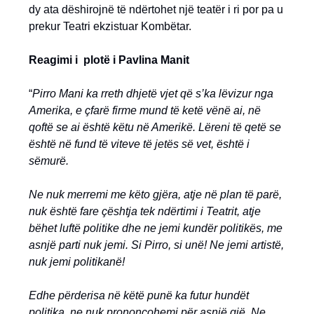
dy ata dëshirojnë të ndërtohet një teatër i ri por pa u
prekur Teatri ekzistuar Kombëtar.
Reagimi i plotë i Pavlina Manit
“
Pirro Mani ka rreth dhjetë vjet që s’ka lëvizur nga
Amerika, e çfarë firme mund të ketë vënë ai, në
qoftë se ai është këtu në Amerikë. Lëreni të qetë se
është në fund të viteve të jetës së vet, është i
sëmurë.
Ne nuk merremi me këto gjëra, atje në plan të parë,
nuk është fare çështja tek ndërtimi i Teatrit, atje
bëhet luftë politike dhe ne jemi kundër politikës, me
asnjë parti nuk jemi. Si Pirro, si unë! Ne jemi artistë,
nuk jemi politikanë!
Edhe përderisa në këtë punë ka futur hundët
politika, ne nuk prononcohemi për asnjë gjë. Ne