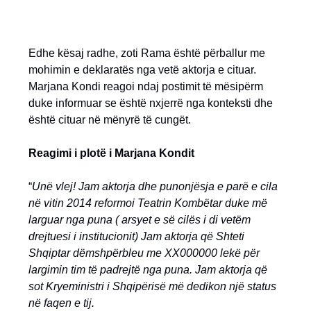
Edhe kësaj radhe, zoti Rama është përballur me
mohimin e deklaratës nga vetë aktorja e cituar.
Marjana Kondi reagoi ndaj postimit të mësipërm
duke informuar se është nxjerrë nga konteksti dhe
është cituar në mënyrë të cungët.
Reagimi i plotë i Marjana Kondit
“
Unë vlej! Jam aktorja dhe punonjësja e parë e cila
në vitin 2014 reformoi Teatrin Kombëtar duke më
larguar nga puna ( arsyet e së cilës i di vetëm
drejtuesi i institucionit) Jam aktorja që Shteti
Shqiptar dëmshpërbleu me XX000000 lekë për
largimin tim të padrejtë nga puna. Jam aktorja që
sot Kryeministri i Shqipërisë më dedikon një status
në faqen e tij.