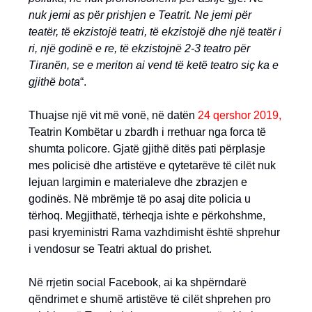
nuk jemi as për prishjen e Teatrit. Ne jemi për
teatër, të ekzistojë teatri, të ekzistojë dhe një teatër i
ri, një godinë e re, të ekzistojnë 2-3 teatro për
Tiranën, se e meriton ai vend të ketë teatro siç ka e
gjithë bota
“.
Thuajse një vit më vonë, në datën
24 qershor 2019,
Teatrin Kombëtar u zbardh i rrethuar nga forca të
shumta policore. Gjatë gjithë ditës pati përplasje
mes policisë dhe artistëve e qytetarëve të cilët nuk
lejuan largimin e materialeve dhe zbrazjen e
godinës. Në mbrëmje të po asaj dite policia u
tërhoq. Megjithatë, tërheqja ishte e përkohshme,
pasi kryeministri Rama vazhdimisht është shprehur
i vendosur se Teatri aktual do prishet.
Në rrjetin social Facebook, ai ka shpërndarë
qëndrimet e shumë artistëve të cilët shprehen pro