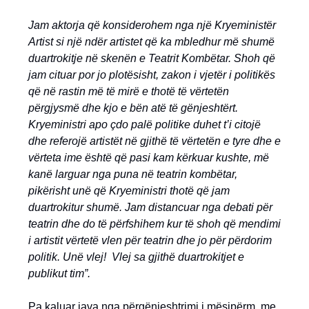
Jam aktorja që konsiderohem nga një Kryeministër
Artist si një ndër artistet që ka mbledhur më shumë
duartrokitje në skenën e Teatrit Kombëtar. Shoh që
jam cituar por jo plotësisht, zakon i vjetër i politikës
që në rastin më të mirë e thotë të vërtetën
përgjysmë dhe kjo e bën atë të gënjeshtërt.
Kryeministri apo çdo palë politike duhet t’i citojë
dhe referojë artistët në gjithë të vërtetën e tyre dhe e
vërteta ime është që pasi kam kërkuar kushte, më
kanë larguar nga puna në teatrin kombëtar,
pikërisht unë që Kryeministri thotë që jam
duartrokitur shumë. Jam distancuar nga debati për
teatrin dhe do të përfshihem kur të shoh që mendimi
i artistit vërtetë vlen për teatrin dhe jo për përdorim
politik. Unë vlej! Vlej sa gjithë duartrokitjet e
publikut tim”.
Pa kaluar java nga përgënjeshtrimi i mësipërm, me