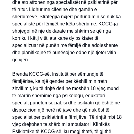
dhe ato afrohen nga specialistët në psikiatrinë për
të rritur. Lidhur me cilësinë dhe gamën e
shërbimeve, Strategjia nxjerr përfundimin se nuk ka
specialistë për fëmijët në këto shërbime. KCCG-ja
shpjegoi në një deklaratë me shkrim se që nga
korriku i këtij vitit, ata kanë dy psikiatër të
specializuar në punën me fëmijë dhe adoleshentë
dhe planifikojnë të punësojnë edhe një tjetër vitin
që vjen.
Brenda KCCG-së, Institutit për sëmundje të
fëmijërisë, ka një qendër për këshillimin rreth
zhvillimit, ku të rinjtë deri në moshën 18 vjeç mund
të marrin shërbime nga psikologu, edukatori
special, punëtori social, si dhe psikiatri që është në
dispozicion një herë në javë dhe që nuk është
specialist për psikiatrinë e fëmijëve. Të rinjtë mbi 18
vjeç drejtohen te shërbimi ambulator i Klinikës
Psikiatrike të KCCG-së, ku megjithatë, të gjithë