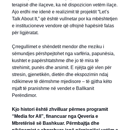
terapisë dhe ilaçeve, ka në dispozicion vetëm ilaçe.
Ajo erdhi me idenë e realizimit të projektit “Let’s
Talk About It,” që është vullnetar por ka mbështetjen
e institucioneve vendore që ofrojnë hapësirë falas
për ligjëratat.
Çrregullimet e shëndetit mendor dhe rreziku i
sëmundjes përshpejtohet nga varfëria, papunësia,
kushtet e papërshtatshme dhe jo të mira të
strehimit, punës dhe arsimit. E njëjta gjë vlen për
stresin, gjenetikën, dietën dhe ekspozimin ndaj
ndikimeve të dëmshme mjedisore – të gjitha këto
mjaft të pranishme në vendet e Ballkanit
Perëndimor.
Kjo histori është zhvilluar përmes programit
“Media for All”, financuar nga Qeveria e
Mbretërisë së Bashkuar. Përmbajtja dhe