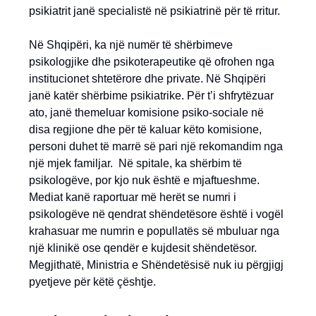
psikiatrit janë specialistë në psikiatrinë për të rritur.
Në Shqipëri, ka një numër të shërbimeve
psikologjike dhe psikoterapeutike që ofrohen nga
institucionet shtetërore dhe private. Në Shqipëri
janë katër shërbime psikiatrike. Për t’i shfrytëzuar
ato, janë themeluar komisione psiko-sociale në
disa regjione dhe për të kaluar këto komisione,
personi duhet të marrë së pari një rekomandim nga
një mjek familjar. Në spitale, ka shërbim të
psikologëve, por kjo nuk është e mjaftueshme.
Mediat kanë raportuar më herët se numri i
psikologëve në qendrat shëndetësore është i vogël
krahasuar me numrin e popullatës së mbuluar nga
një klinikë ose qendër e kujdesit shëndetësor.
Megjithatë, Ministria e Shëndetësisë nuk iu përgjigj
pyetjeve për këtë çështje.