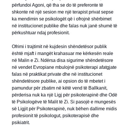
përfundoi Agoni, që tha se do të preferonte të
shkonte në një sesion me një terapist privat sepse
ka mendimin se psikologët që i ofrojnë shërbimet
në institucionet publike dhe falas nuk janë shumë të
përkushtuar ndaj profesionit.
Ofrimi i trajtimit në kujdesin shëndetësor publik
është mjaft i mangët krahasuar me kërkesën reale
në Malin e Zi. Ndërsa disa sigurime shëndetësore
në vendet Evropiane mbulojnë psikoterapi afatgjate
falas në praktikat private dhe në institucionet
shëndetësore publike, ai opsion do të mbetet i
pamundur për zbatim në këtë vend të Ballkanit,
përderisa nuk ka një Ligj për psikoterapinë dhe Odë
të Psikologëve të Malit të Zi. Si pasojë e mungesës
së Ligjit për Psikoterapinë, nuk bëhen dallime midis
profesionit të psikologut, psikoterapisë dhe
psikiatrit.