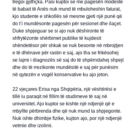
tregoi gjithçka. Pasi kuptoi se me pagesën modeste
të babait të Anës nuk mund të mbuloheshin faturat,
kjo studente e shkollës së mesme gjeti një punë që
do t’i mundësonte pagesën për sesionet dhe ilaçet.
Duke shpjeguar se si ajo nuk dëshironte të
shfrytëzonte shërbimet publike të kujdesit
shëndetësor për shkak se nuk besonte në mbrojtjen
e të dhënave për rastin e saj, ajo tha se frikësohej
se lajmi i diagnozës së saj do të shpërndahej shpejt
dhe do të rrezikonte mundësitë e saj për punësim
në qytezën e vogël konservative ku ajo jeton.
22 vjeçares Erisa nga Shqipëria, një vështirësi e
tillë iu paraqit në fillim të studimeve të saj në
universitet. Ajo kuptoi se kishte një ndjenjë që e
mbyllte përbrenda dhe që nuk mund ta shpjegonte.
Nuk ishte dhimbje fizike, kujton ajo, por një ndjenjë
vetmie dhe izolimi.