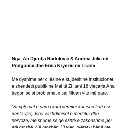
Nga: An Djurdja Radulovic & Andrea Jelic në
Podgoricë dhe Erisa Kryeziu në Tiranë
Me dyshime për cilësinë e kujdesit në institucionet
e shëndetit publik në Mal të Zi, tani 18 vjeçarja Ana
tregon se si problemet e saj filluan vite më parë.
“Simptomat e para i kam vërejtur kur isha tetë ose
nëntë vjeç. Isha vazhdimisht e mërzitur dhe
nervoze, më shumë se që është e zakonshme për
atë moshë. Në moshën 13 vjeç, gjërat u bënë më