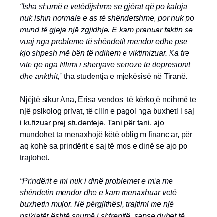
“Isha shumë e vetëdijshme se gjërat që po kaloja
nuk ishin normale e as të shëndetshme, por nuk po
mund të gjeja një zgjidhje. E kam pranuar faktin se
vuaj nga probleme të shëndetit mendor edhe pse
kjo shpesh më bën të ndihem e viktimizuar. Ka tre
vite që nga fillimi i shenjave serioze të depresionit
dhe ankthit,”
tha studentja e mjekësisë në Tiranë.
Njëjtë sikur Ana, Erisa vendosi të kërkojë ndihmë te
një psikolog privat, të cilin e pagoi nga buxheti i saj
i kufizuar prej studenteje. Tani për tani, ajo
mundohet ta menaxhojë këtë obligim financiar, për
aq kohë sa prindërit e saj të mos e dinë se ajo po
trajtohet.
“Prindërit e mi nuk i dinë problemet e mia me
shëndetin mendor dhe e kam menaxhuar vetë
buxhetin mujor. Në përgjithësi, trajtimi me një
psikiatër është shumë i shtrenjtë, sepse duhet të