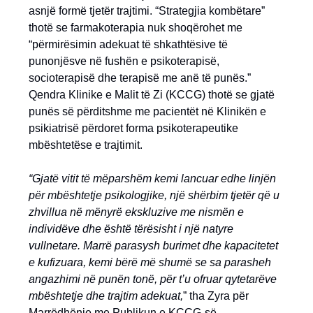
asnjë formë tjetër trajtimi. “Strategjia kombëtare”
thotë se farmakoterapia nuk shoqërohet me
“përmirësimin adekuat të shkathtësive të
punonjësve në fushën e psikoterapisë,
socioterapisë dhe terapisë me anë të punës.”
Qendra Klinike e Malit të Zi (KCCG) thotë se gjatë
punës së përditshme me pacientët në Klinikën e
psikiatrisë përdoret forma psikoterapeutike
mbështetëse e trajtimit.
“Gjatë vitit të mëparshëm kemi lancuar edhe linjën
për mbështetje psikologjike, një shërbim tjetër që u
zhvillua në mënyrë ekskluzive me nismën e
individëve dhe është tërësisht i një natyre
vullnetare. Marrë parasysh burimet dhe kapacitetet
e kufizuara, kemi bërë më shumë se sa parasheh
angazhimi në punën tonë, për t’u ofruar qytetarëve
mbështetje dhe trajtim adekuat,
” tha Zyra për
Marrëdhënie me Publikun e KCCG-së.