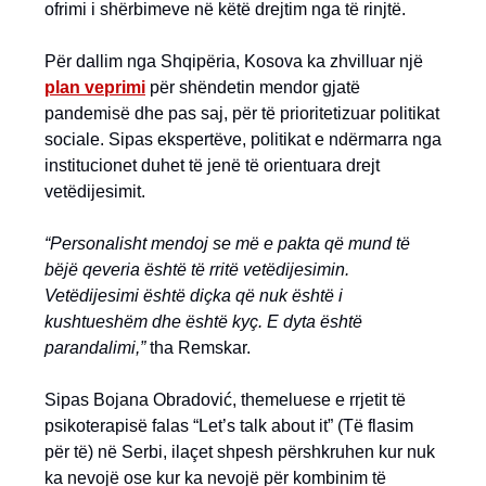
ofrimi i shërbimeve në këtë drejtim nga të rinjtë.
Për dallim nga Shqipëria, Kosova ka zhvilluar një
plan veprimi
për shëndetin mendor gjatë
pandemisë dhe pas saj, për të prioritetizuar politikat
sociale. Sipas ekspertëve, politikat e ndërmarra nga
institucionet duhet të jenë të orientuara drejt
vetëdijesimit.
“Personalisht mendoj se më e pakta që mund të
bëjë qeveria është të rritë vetëdijesimin.
Vetëdijesimi është diçka që nuk është i
kushtueshëm dhe është kyç. E dyta është
parandalimi,”
tha Remskar.
Sipas Bojana Obradović, themeluese e rrjetit të
psikoterapisë falas “Let’s talk about it” (Të flasim
për të) në Serbi, ilaçet shpesh përshkruhen kur nuk
ka nevojë ose kur ka nevojë për kombinim të