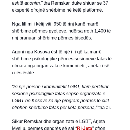
është anonim,”
tha Remskar, duke shtuar se 37
ekspertë ofrojnë shërbime në këtë platformë.
Nga fillimi i këtij viti, 950 të rinj kanë marrë
shërbime përmes pyetjeve, ndërsa rreth 1,400 të
rinj pranuan shërbime përmes bisedës.
Agoni nga Kosova është një i ri që ka marrë
shërbime psikologjike përmes sesioneve falas të
ofruara nga organizata e komunitetit, anëtar i së
cilës është.
“Si një person i komunitetit LGBT, kam përfituar
sesione psikologjike falas sepse organizata e
LGBT në Kosovë ka një program përmes të cilit
ofrohen shërbime falas për këta persona,”
tha ai.
Sikur Remskar dhe organizata e LGBT, Arjeta
Mysliu, përmes qendrës së saj “
Ri-Jeta
” ofron