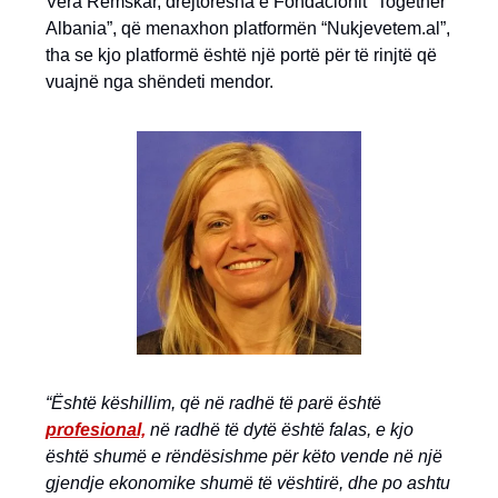
Vera Remskar, drejtoresha e Fondacionit “Together
Albania”, që menaxhon platformën “Nukjevetem.al”,
tha se kjo platformë është një portë për të rinjtë që
vuajnë nga shëndeti mendor.
“Është këshillim, që në radhë të parë është
profesional,
në radhë të dytë është falas, e kjo
është shumë e rëndësishme për këto vende në një
gjendje ekonomike shumë të vështirë, dhe po ashtu