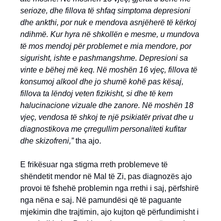
serioze, dhe fillova të shfaq simptoma depresioni
dhe ankthi, por nuk e mendova asnjëherë të kërkoj
ndihmë. Kur hyra në shkollën e mesme, u mundova
të mos mendoj për problemet e mia mendore, por
sigurisht, ishte e pashmangshme. Depresioni sa
vinte e bëhej më keq. Në moshën 16 vjeç, fillova të
konsumoj alkool dhe jo shumë kohë pas kësaj,
fillova ta lëndoj veten fizikisht, si dhe të kem
halucinacione vizuale dhe zanore. Në moshën 18
vjeç, vendosa të shkoj te një psikiatër privat dhe u
diagnostikova me çrregullim personaliteti kufitar
dhe skizofreni,”
tha ajo.
E frikësuar nga stigma rreth problemeve të
shëndetit mendor në Mal të Zi, pas diagnozës ajo
provoi të fshehë problemin nga rrethi i saj, përfshirë
nga nëna e saj. Në pamundësi që të paguante
mjekimin dhe trajtimin, ajo kujton që përfundimisht i