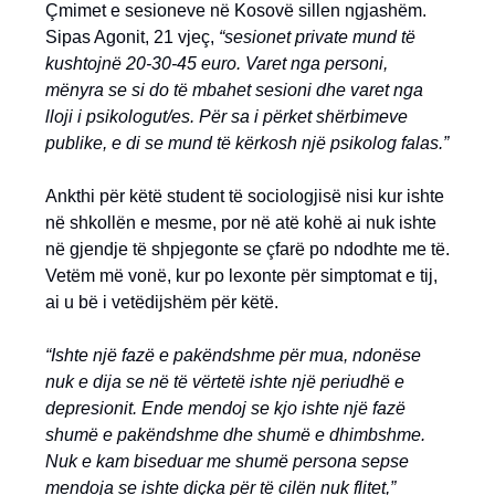
Çmimet e sesioneve në Kosovë sillen ngjashëm.
Sipas Agonit, 21 vjeç,
“sesionet private mund të
kushtojnë 20-30-45 euro. Varet nga personi,
mënyra se si do të mbahet sesioni dhe varet nga
lloji i psikologut/es. Për sa i përket shërbimeve
publike, e di se mund të kërkosh një psikolog falas.”
Ankthi për këtë student të sociologjisë nisi kur ishte
në shkollën e mesme, por në atë kohë ai nuk ishte
në gjendje të shpjegonte se çfarë po ndodhte me të.
Vetëm më vonë, kur po lexonte për simptomat e tij,
ai u bë i vetëdijshëm për këtë.
“Ishte një fazë e pakëndshme për mua, ndonëse
nuk e dija se në të vërtetë ishte një periudhë e
depresionit. Ende mendoj se kjo ishte një fazë
shumë e pakëndshme dhe shumë e dhimbshme.
Nuk e kam biseduar me shumë persona sepse
mendoja se ishte diçka për të cilën nuk flitet,”