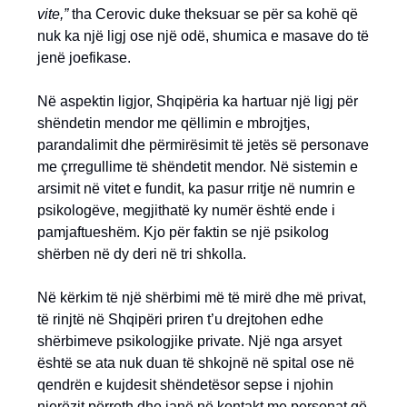
vite,”
tha Cerovic duke theksuar se për sa kohë që
nuk ka një ligj ose një odë, shumica e masave do të
jenë joefikase.
Në aspektin ligjor, Shqipëria ka hartuar një ligj për
shëndetin mendor me qëllimin e mbrojtjes,
parandalimit dhe përmirësimit të jetës së personave
me çrregullime të shëndetit mendor. Në sistemin e
arsimit në vitet e fundit, ka pasur rritje në numrin e
psikologëve, megjithatë ky numër është ende i
pamjaftueshëm. Kjo për faktin se një psikolog
shërben në dy deri në tri shkolla.
Në kërkim të një shërbimi më të mirë dhe më privat,
të rinjtë në Shqipëri priren t’u drejtohen edhe
shërbimeve psikologjike private. Një nga arsyet
është se ata nuk duan të shkojnë në spital ose në
qendrën e kujdesit shëndetësor sepse i njohin
njerëzit përreth dhe janë në kontakt me personat që