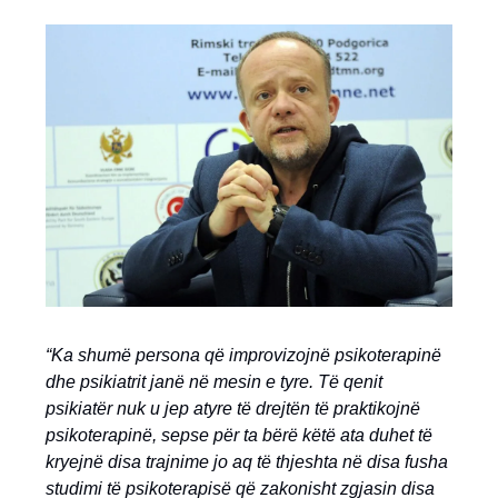
“Ka shumë persona që improvizojnë psikoterapinë
dhe psikiatrit janë në mesin e tyre. Të qenit
psikiatër nuk u jep atyre të drejtën të praktikojnë
psikoterapinë, sepse për ta bërë këtë ata duhet të
kryejnë disa trajnime jo aq të thjeshta në disa fusha
studimi të psikoterapisë që zakonisht zgjasin disa