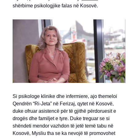
shërbime psikologjike falas në Kosovë.
Si psikologe klinike dhe infermiere, ajo themeloi
Qendrën “Ri-Jeta” në Ferizaj, qytet në Kosovë,
duke ofruar asistencë për të gjithë përdoruesit e
drogës dhe familjet e tyre. Duke treguar se si
shëndeti mendor vazhdon të jetë temë tabu në
Kosovë, Mysliu tha se ka nevojë të promovohet