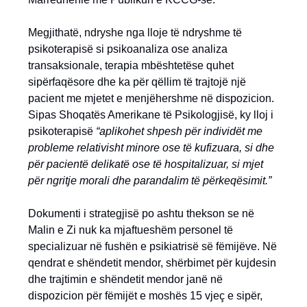
Megjithatë, ndryshe nga lloje të ndryshme të
psikoterapisë si psikoanaliza ose analiza
transaksionale, terapia mbështetëse quhet
sipërfaqësore dhe ka për qëllim të trajtojë një
pacient me mjetet e menjëhershme në dispozicion.
Sipas Shoqatës Amerikane të Psikologjisë, ky lloj i
psikoterapisë
“aplikohet shpesh për individët me
probleme relativisht minore ose të kufizuara, si dhe
për pacientë delikatë ose të hospitalizuar, si mjet
për ngritje morali dhe parandalim të përkeqësimit.”
Dokumenti i strategjisë po ashtu thekson se në
Malin e Zi nuk ka mjaftueshëm personel të
specializuar në fushën e psikiatrisë së fëmijëve. Në
qendrat e shëndetit mendor, shërbimet për kujdesin
dhe trajtimin e shëndetit mendor janë në
dispozicion për fëmijët e moshës 15 vjeç e sipër,