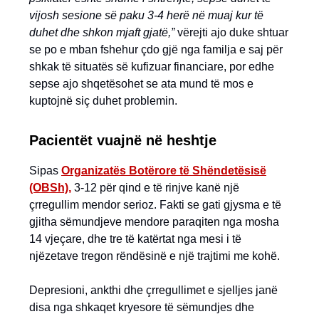
vijosh sesione së paku 3-4 herë në muaj kur të
duhet dhe shkon mjaft gjatë,”
vërejti ajo duke shtuar
se po e mban fshehur çdo gjë nga familja e saj për
shkak të situatës së kufizuar financiare, por edhe
sepse ajo shqetësohet se ata mund të mos e
kuptojnë siç duhet problemin.
Pacientët vuajnë në heshtje
Sipas
Organizatës Botërore të Shëndetësisë
(OBSh),
3-12 për qind e të rinjve kanë një
çrregullim mendor serioz. Fakti se gati gjysma e të
gjitha sëmundjeve mendore paraqiten nga mosha
14 vjeçare, dhe tre të katërtat nga mesi i të
njëzetave tregon rëndësinë e një trajtimi me kohë.
Depresioni, ankthi dhe çrregullimet e sjelljes janë
disa nga shkaqet kryesore të sëmundjes dhe