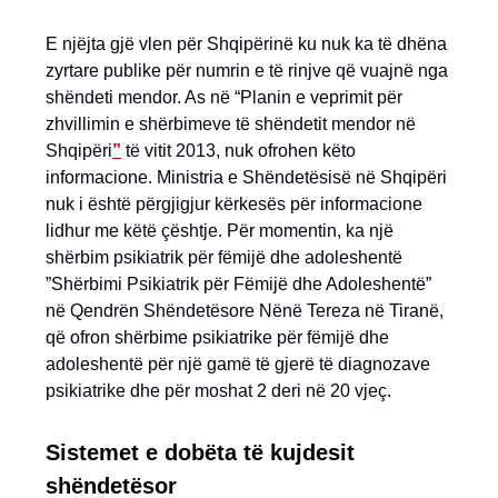
E njëjta gjë vlen për Shqipërinë ku nuk ka të dhëna
zyrtare publike për numrin e të rinjve që vuajnë nga
shëndeti mendor. As në “Planin e veprimit për
zhvillimin e shërbimeve të shëndetit mendor në
Shqipëri
”
të vitit 2013, nuk ofrohen këto
informacione. Ministria e Shëndetësisë në Shqipëri
nuk i është përgjigjur kërkesës për informacione
lidhur me këtë çështje. Për momentin, ka një
shërbim psikiatrik për fëmijë dhe adoleshentë
”Shërbimi Psikiatrik për Fëmijë dhe Adoleshentë”
në Qendrën Shëndetësore Nënë Tereza në Tiranë,
që ofron shërbime psikiatrike për fëmijë dhe
adoleshentë për një gamë të gjerë të diagnozave
psikiatrike dhe për moshat 2 deri në 20 vjeç.
Sistemet e dobëta të kujdesit
shëndetësor