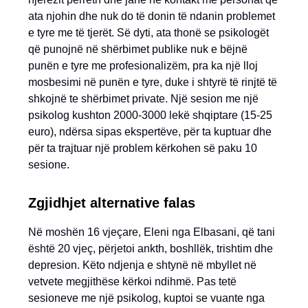
ata njohin dhe nuk do të donin të ndanin problemet
e tyre me të tjerët. Së dyti, ata thonë se psikologët
që punojnë në shërbimet publike nuk e bëjnë
punën e tyre me profesionalizëm, pra ka një lloj
mosbesimi në punën e tyre, duke i shtyrë të rinjtë të
shkojnë te shërbimet private. Një sesion me një
psikolog kushton 2000-3000 lekë shqiptare (15-25
euro), ndërsa sipas ekspertëve, për ta kuptuar dhe
për ta trajtuar një problem kërkohen së paku 10
sesione.
Zgjidhjet alternative falas
Në moshën 16 vjeçare, Eleni nga Elbasani, që tani
është 20 vjeç, përjetoi ankth, boshllëk, trishtim dhe
depresion. Këto ndjenja e shtynë në mbyllet në
vetvete megjithëse kërkoi ndihmë. Pas tetë
sesioneve me një psikolog, kuptoi se vuante nga