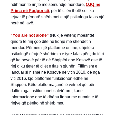
ndihmon të rinjtë me sëmundje mendore,
OJQ-në
Prima në Podgoricë,
për të cilën thotë se i ka
lejuar të përdorë shërbimet e një psikologu falas një
herë në javë.
“You are not alone”
(Nuk je vetëm) mbështet
qindra të rinj çdo ditë në lidhje me shëndetin
mendor. Përmes një platforme online, dhjetëra
psikologë ofrojnë shërbimin e tyre falas për çdo të ri
që ka nevojë për të në Shqipëri dhe Kosovë ose të
rinj diku tjetër të cilët e flasin gjuhën. Fillimisht e
lancuar si nismë në Kosovë në vitin 2010, që nga
viti 2016, kjo platformë funksionon edhe në
Shqipëri. Këto platforma janë të vetmet që, për
dallim nga institucionet shtetërore, kanë
informacione dhe të dhëna lidhur me numrin e të
rinjve që përfitojnë shërbimet.