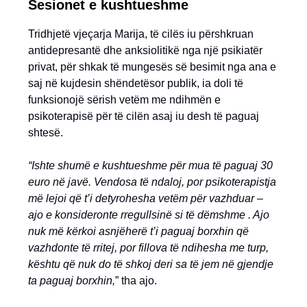
Sesionet e kushtueshme
Tridhjetë vjeçarja Marija, të cilës iu përshkruan
antidepresantë dhe anksiolitikë nga një psikiatër
privat, për shkak të mungesës së besimit nga ana e
saj në kujdesin shëndetësor publik, ia doli të
funksionojë sërish vetëm me ndihmën e
psikoterapisë për të cilën asaj iu desh të paguaj
shtesë.
“Ishte shumë e kushtueshme për mua të paguaj 30
euro në javë. Vendosa të ndaloj, por psikoterapistja
më lejoi që t’i detyrohesha vetëm për vazhduar –
ajo e konsideronte rregullsinë si të dëmshme . Ajo
nuk më kërkoi asnjëherë t’i paguaj borxhin që
vazhdonte të rritej, por fillova të ndihesha me turp,
kështu që nuk do të shkoj deri sa të jem në gjendje
ta paguaj borxhin,
” tha ajo.