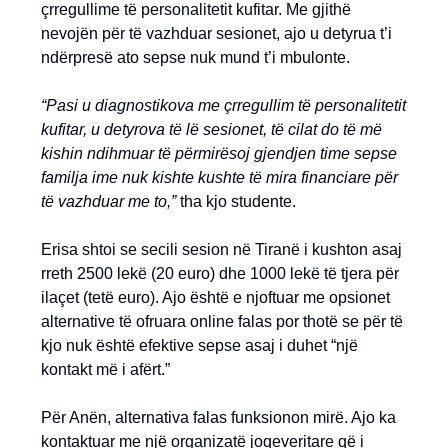
çrregullime të personalitetit kufitar. Me gjithë
nevojën për të vazhduar sesionet, ajo u detyrua t’i
ndërpresë ato sepse nuk mund t’i mbulonte.
“Pasi u diagnostikova me çrregullim të personalitetit
kufitar, u detyrova të lë sesionet, të cilat do të më
kishin ndihmuar të përmirësoj gjendjen time sepse
familja ime nuk kishte kushte të mira financiare për
të vazhduar me to,”
tha kjo studente.
Erisa shtoi se secili sesion në Tiranë i kushton asaj
rreth 2500 lekë (20 euro) dhe 1000 lekë të tjera për
ilaçet (tetë euro). Ajo është e njoftuar me opsionet
alternative të ofruara online falas por thotë se për të
kjo nuk është efektive sepse asaj i duhet “një
kontakt më i afërt.”
Për Anën, alternativa falas funksionon mirë. Ajo ka
kontaktuar me një organizatë joqeveritare që i