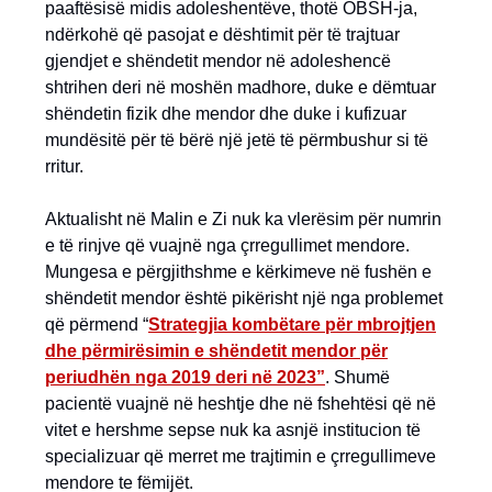
paaftësisë midis adoleshentëve, thotë OBSH-ja,
ndërkohë që pasojat e dështimit për të trajtuar
gjendjet e shëndetit mendor në adoleshencë
shtrihen deri në moshën madhore, duke e dëmtuar
shëndetin fizik dhe mendor dhe duke i kufizuar
mundësitë për të bërë një jetë të përmbushur si të
rritur.
Aktualisht në Malin e Zi nuk ka vlerësim për numrin
e të rinjve që vuajnë nga çrregullimet mendore.
Mungesa e përgjithshme e kërkimeve në fushën e
shëndetit mendor është pikërisht një nga problemet
që përmend “
Strategjia kombëtare për mbrojtjen
dhe përmirësimin e shëndetit mendor për
periudhën nga 2019 deri në 2023”
. Shumë
pacientë vuajnë në heshtje dhe në fshehtësi që në
vitet e hershme sepse nuk ka asnjë institucion të
specializuar që merret me trajtimin e çrregullimeve
mendore te fëmijët.