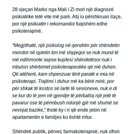
28 vjeçari Marko nga Mali i Zi mori një diagnozë
psikiatrike tetë vite më parë. Atij iu përshkruan ilaçe,
por një psikiatër i rekomandoi fuqishëm edhe
psikoterapinë.
“Megjithatë, një psikolog në qendrën për shëndetin
mendor në qytetin tim më shpjegoi se nuk mund të
më ndihmonte sepse kujdesi shëndetësor nuk i
mbulon shërbimet psikoterapeutike që më duhen.
Që atëherë, kam shpenzuar tërë paratë e mia në
psikoterapi. Trajtimi i duhur më ka bërë mirë, por
për shkak të kostos së lartë të sesioneve, nuk e di
se kur do të jem në gjendje të përballoj një jetë të
pavarur ose të përmbush ndonjë gjë më shumë se
nevojat bazike
,” thotë ky i ri që ende jeton në
apartamentin e familjes ku është rritur.
Shëndeti publik, përveç farmakoterapisë, nuk ofron