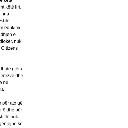
se këta
t këtë liri.
t nga
është
tem edukimi
jedhjen e
diokër, nuk
 Citizens
 thotë gjëra
njerëzve dhe
më në
u.
r për ato që
irë dhe për
shillë nuk
 gënjejnë se