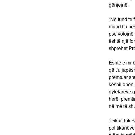
gënjejnë.
“Në fund te 
mund t’u bes
pse votojnë 
është një fo
shprehet Pro
Është e mirë
që t’u japës
premtuar sh
këshillohen 
qytetarëve gj
herë, premt
në më të shu
“Dikur Tokëv
politikanëv