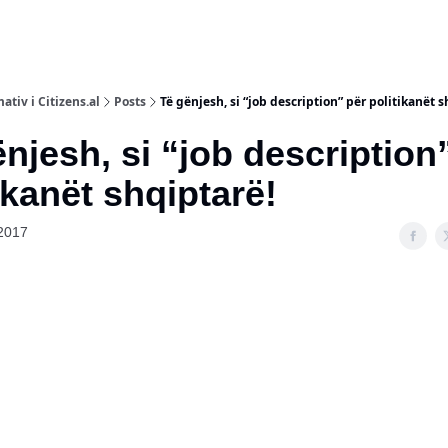
ativ i Citizens.al
Posts
Të gënjesh, si “job description” për politikanët s
ënjesh, si “job description”
ikanët shqiptarë!
2017