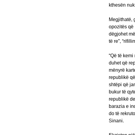
kthesën nuk 
Megjithatë,
opozitës që 
dëgjohet më 
të re”, “rifil
“Që të kemi 
duhet që rep
mënyrë karte
republikë që
shtëpi që ja
bukur të qyt
republikë de
barazia e in
do të rekrut
Sinani.