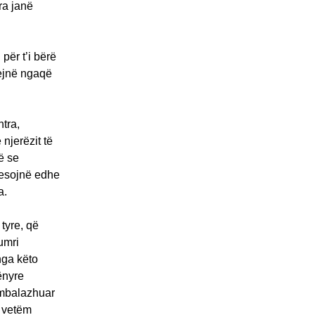
ra janë
për t’i bërë
jejnë ngaqë
tra,
njerëzit të
ë se
 besojnë edhe
a.
tyre, që
umri
nga këto
ënyre
ambalazhuar
e vetëm