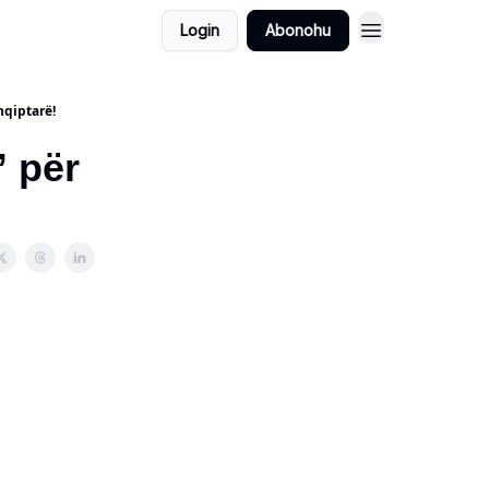
Login
Abonohu
hqiptarë!
 për