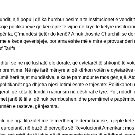
fundit, një popull që ka humbur besimin te institucionet e vendit t
ojë politikanëve që kërkojnë të vijnë në krye të këtyre instituci
për ta. Ç’mundësi tjetër do kenë? A nuk thoshte Churchill se d
rme e keqe qeverisjeje, por ama është më e mira e provuar deri 
f.Tarifa
ditur se në një fushatë elektorale, që qytetarët të shkojnë të vot
h premtime. Në një farë mënyre ai që kërkon votën e qytetarëve
umë herë tejet mundësive, e ka të pamundur të mos gënjejë. At
politikanët nga dhjetra njësi lotimi është e thjeshtë: Politikanët 
ërat, që këta të fundit i nanurisin në dëshirat e tyre. Por, ndodh q
imet janë të tilla, që nuk përmbushen, dhe premtimet e papërmb
mtën e rasteve, gënjeshtra.
ili, një nga filozofët më të mëdhenj të demokracisë, u jepte këtë
e europianë, në bazë të përvojës së Revolucionit Amerikan; mos