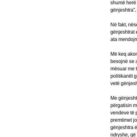
shumë herë 
gënjeshtra”,
Në fakt, nës
gënjeshtrat 
ata mendojnë
Më keq akoma
besojnë se a
mësuar me t
politikanët 
vetë gënjesht
Me gënjeshtr
përgatisin m
vendeve të p
premtimet j
gënjeshtra ë
ndryshe, që 