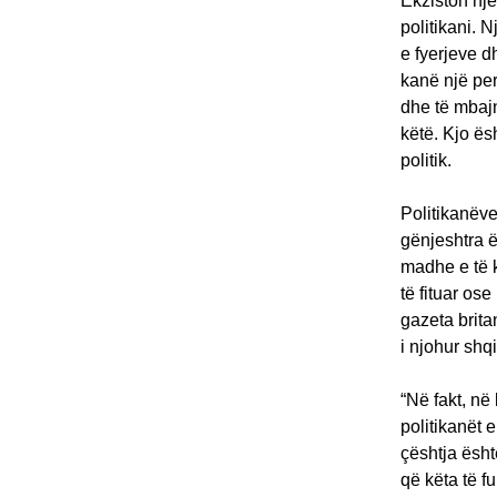
Ekziston një
politikani. 
e fyerjeve d
kanë një per
dhe të mbajn
këtë. Kjo ës
politik.
Politikanëve
gënjeshtra ë
madhe e të k
të fituar os
gazeta brita
i njohur shqi
“Në fakt, në
politikanët e
çështja ësh
që këta të f