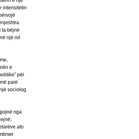
terin e një
 intensitetin
 përvojë
ënjeshtra
t ta bëjnë
në një rol
tme,
inën e
olitike” për
ë më parë
 një sociolog
ëgjojnë nga
jejnë;
etarëve ato
mtimet