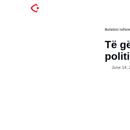
Buletini inform
Të g
polit
June 14, 