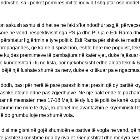
ndryshe, sa i përket përmirësimit të individit shqiptar ose model
n askush ashtu si dihet se në fakt s’ka ndodhur asgjë, përveçse
esore në vend, respektivisht nga PS-ja dhe PD-ja e Edi Rama d
ërshtatur ligjërimin e tyre politik. Edi Rama për shkak të madh
ropagandës, që ka në dispozicion, është bërë më populist, teks
kujdes premtimeve të pambajtura në katër vjet, duke fajësuar 
se kundërshtari i tij në lista, por njëkohësisht edhe aleati teknik
bëjë një fushatë shumë pa nerv, duke e kritikuar pa e ngacmuar
ndodh, pasi për herë të parë parashikimet presin që dy partitë k
bashkëjetojnë edhe pas zgjedhjeve. Në një pakt ende të pazbard
uar në mesnatën mes 17-18 Majit, të dy fuqitë politike kanë kup
 shumë më mirë të dyja, kuptohet me avantazhin e kryeministrit
 që do grumbullojë më shumë vota.
ë disi me gisht në gojë shumicën e partive të vogla në vend, që n
 të jashtëzakonshme nga dy rivalet. Gënjeshtrat dhe mënyra ses