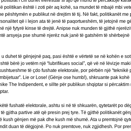
 postulat i cili duhet vlerësuar si ajo që mund të përcaktojë karak
Një politikan është i zoti për aq kohë, sa mundet të mbajë mbi vete
he pështymën e publikut në drejtim të tij. Në fakt, politikanët me
sonalitet që i lejon ata të jenë të paqortueshëm, të jetojnë me g
ë një fytyrë kinse të drejtë. Anipse nuk munden të gjithë njerëzi
htë arsyeja pse shumë njerëz nuk janë të gatshëm të shërbejnë 
 u duhet të gënjejnë paq, pasi është e vërtetë se në kohën e so
shtë bërë jo vetëm një “lubrifikues social”, që vë në lëvizje mak
ushtueshme të çdo fushate elektorale, por përbën një “teknikë p
e mbijetuar”. Lie or Lose! (Gënje ose humb!), shkruante pak koh
nike The Indipendent, e sillte për publikun shqiptar si përcaktim
ptar.
 këtë fushatë elektorale, ashtu si në të shkuarën, qytetarët po d
 të gjitha partive atë që presin prej tyre. Të gjithë politikanët gën
të kush gënjen më pak dhe kush më shumë. Ata u premtojnë qyt
undit duan të dëgjojnë. Po nuk premtove, nuk zgjidhesh. Por pre