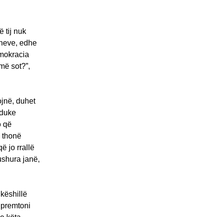
ë tij nuk
oneve, edhe
emokracia
më sot?”,
ojnë, duhet
 duke
o që
u thonë
ë jo rrallë
ushura janë,
 këshillë
 premtoni