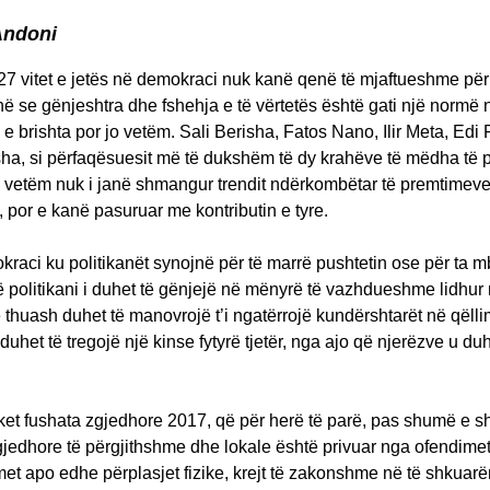
Andoni
27 vitet e jetës në demokraci nuk kanë qenë të mjaftueshme për
në se gënjeshtra dhe fshehja e të vërtetës është gati një normë 
e brishta por jo vetëm. Sali Berisha, Fatos Nano, Ilir Meta, Edi
a, si përfaqësuesit më të dukshëm të dy krahëve të mëdha të p
o vetëm nuk i janë shmangur trendit ndërkombëtar të premtimeve
, por e kanë pasuruar me kontributin e tyre.
raci ku politikanët synojnë për të marrë pushtetin ose për ta m
jë politikani i duhet të gënjejë në mënyrë të vazhdueshme lidhur
 të thuash duhet të manovrojë t’i ngatërrojë kundërshtarët në qëlli
uhet të tregojë një kinse fytyrë tjetër, nga ajo që njerëzve u duh
uket fushata zgjedhore 2017, që për herë të parë, pas shumë e 
jedhore të përgjithshme dhe lokale është privuar nga ofendime
et apo edhe përplasjet fizike, krejt të zakonshme në të shkuarë