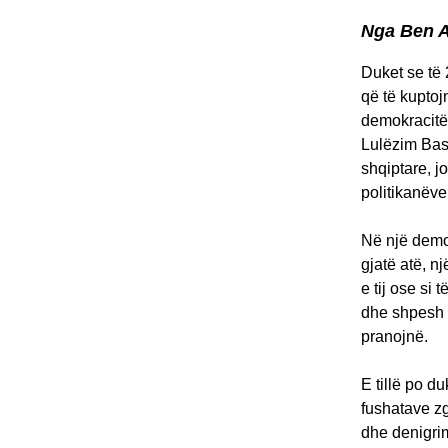
Nga Ben 
Duket se të 
që të kuptoj
demokracitë 
Lulëzim Bash
shqiptare, j
politikanëve
Në një demok
gjatë atë, n
e tij ose si
dhe shpesh d
pranojnë.
E tillë po d
fushatave zg
dhe denigrim