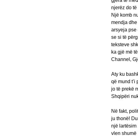
gjëra të mëd
njerëz do të 
Një komb nuk
mendja dhe n
arsyeja pse 
se si të për
teksteve shk
ka gjë më të
Channel, Gje
Aty ku bashk
që mund t’i 
jo të prekë 
Shqipëri nuk
Në fakt, pol
ju thonë! Du
një lartësim
vlen shumë p