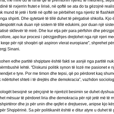
ha, më mirë do të ishte që të premtonin njerëz të mëdhenj, sep
dinë të nxjerrin frutet e lirisë, në qoftë se ata do ta gëzojnë realish
 mund të jetë i fortë në qoftë se përbëhet nga njerëz të flashkë
ga shpirti. Dhe qytetarë të tillë duhet të përgatisë shkolla. Kjo 
despotët nuk duan një sistem të tillë edukimi, por duan një sis
gatisë skllevër të mirë. Dhe kur etja për para përfshin dhe përzg
ollore, apo kur procesi i përzgjedhjes drejtohet nga një njeri me
 keqe për një shoqëri që aspiron vlerat europiane”, shprehet për
rgj Sinani.
ohen edhe partitë shqiptare është fakti se asnjë nga partitë nuk
përmbushë lehtë. “Diskursi politik synon të lozë me pasionet e 
mendjet e tyre. Por me timon dhe tepsi, që po përdoret kaq shu
 ndërtohet shteti i të drejtës dhe demokracia”, vazhdon sociolog
itologët besojnë se përçojnë te njerëzit besimin se duhet dyshua
het mësuar të përdoret liria dhe demokracia për një jetë më të m
 shpirtëror dhe jo për unin dhe qejfet e drejtuesve, anipse kjo kë
ër Shqipërinë. Sa për politikanët është e ditur atyre u duhet të