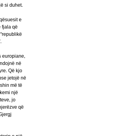
ë si duhet.
qësuesit e
 fjala që
“republikë
.
s europiane,
endojnë në
yre. Që kjo
pse jetojë në
eshin më të
 kemi një
teve, jo
njerëzve që
Gjergj