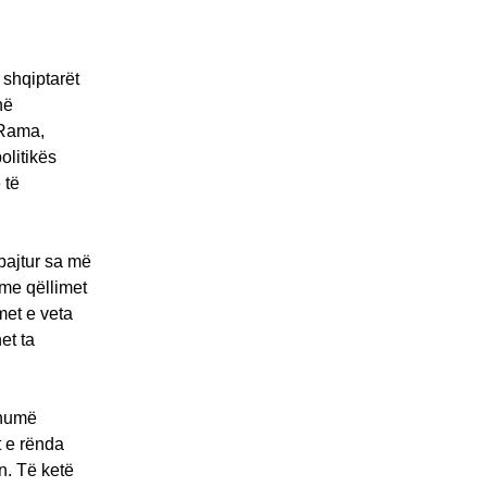
 shqiptarët
në
 Rama,
olitikës
 të
bajtur sa më
 me qëllimet
met e veta
et ta
shumë
t e rënda
n. Të ketë