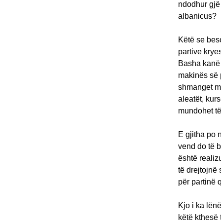
ndodhur gjë 
albanicus?
Këtë se beso
partive kry
Basha kanë p
makinës së p
shmanget me 
aleatët, kur
mundohet të 
E gjitha po 
vend do të 
është realiz
të drejtojnë
për partinë
Kjo i ka lën
këtë kthesë