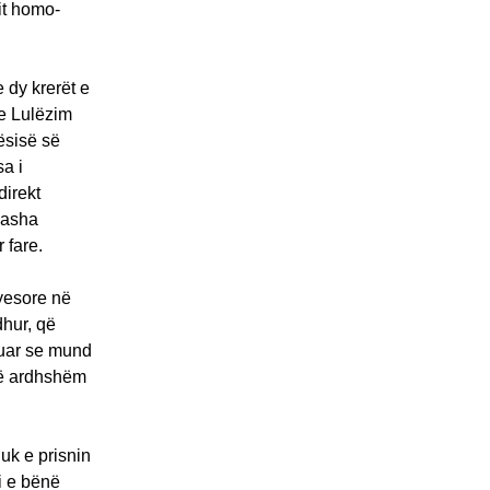
it homo-
 dy krerët e
he Lulëzim
ësisë së
a i
direkt
 Basha
 fare.
ryesore në
hur, që
tuar se mund
 të ardhshëm
uk e prisnin
i e bënë