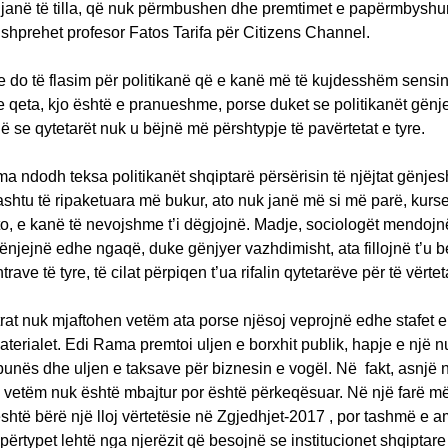
janë të tilla, që nuk përmbushen dhe premtimet e papërmbyshu
 shprehet profesor Fatos Tarifa për Citizens Channel.
e do të flasim për politikanë që e kanë më të kujdesshëm sensin 
e qeta, kjo është e pranueshme, porse duket se politikanët gën
 se qytetarët nuk u bëjnë më përshtypje të pavërtetat e tyre.
 ndodh teksa politikanët shqiptarë përsërisin të njëjtat gënjesh
shtu të ripaketuara më bukur, ato nuk janë më si më parë, kurse 
o, e kanë të nevojshme t’i dëgjojnë. Madje, sociologët mendojn
gënjejnë edhe ngaqë, duke gënjyer vazhdimisht, ata fillojnë t’u
rave të tyre, të cilat përpiqen t’ua rifalin qytetarëve për të vërtet
at nuk mjaftohen vetëm ata porse njësoj veprojnë edhe stafet e 
aterialet. Edi Rama premtoi uljen e borxhit publik, hapje e një n
unës dhe uljen e taksave për biznesin e vogël. Në fakt, asnjë 
o vetëm nuk është mbajtur por është përkeqësuar. Në një farë m
shtë bërë një lloj vërtetësie në Zgjedhjet-2017 , por tashmë e 
përtypet lehtë nga njerëzit që besojnë se institucionet shqiptar