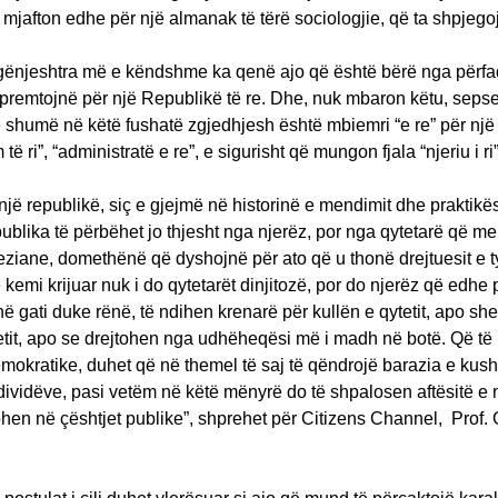
mjafton edhe për një almanak të tërë sociologjie, që ta shpjegoj
 gënjeshtra më e këndshme ka qenë ajo që është bërë nga përfa
premtojnë për një Republikë të re. Dhe, nuk mbaron këtu, sepse
shumë në këtë fushatë zgjedhjesh është mbiemri “e re” për një 
lim të ri”, “administratë e re”, e sigurisht që mungon fjala “njeriu i ri”
një republikë, siç e gjejmë në historinë e mendimit dhe praktikë
ublika të përbëhet jo thjesht nga njerëz, por nga qytetarë që m
ziane, domethënë që dyshojnë për ato që u thonë drejtuesit e t
 kemi krijuar nuk i do qytetarët dinjitozë, por do njerëz që edhe 
në gati duke rënë, të ndihen krenarë për kullën e qytetit, apo sh
etit, apo se drejtohen nga udhëheqësi më i madh në botë. Që të
mokratike, duhet që në themel të saj të qëndrojë barazia e kush
dividëve, pasi vetëm në këtë mënyrë do të shpalosen aftësitë e 
ohen në çështjet publike”, shprehet për Citizens Channel, Prof. 