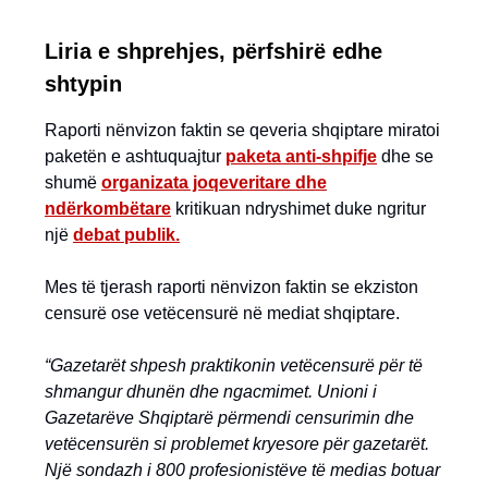
Liria e shprehjes, përfshirë edhe
shtypin
Raporti nënvizon faktin se qeveria shqiptare miratoi
paketën e ashtuquajtur
paketa anti-shpifj
e
dhe se
shumë
organizata joqeveritare dhe
ndërkombëtare
kritikuan ndryshimet duke ngritur
një
debat publik.
Mes të tjerash raporti nënvizon faktin se ekziston
censurë ose vetëcensurë në mediat shqiptare.
“Gazetarët shpesh praktikonin vetëcensurë për të
shmangur dhunën dhe ngacmimet. Unioni i
Gazetarëve Shqiptarë përmendi censurimin dhe
vetëcensurën si problemet kryesore për gazetarët.
Një sondazh i 800 profesionistëve të medias botuar