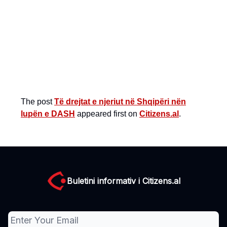
The post
Të drejtat e njeriut në Shqipëri nën
lupën e DASH
appeared first on
Citizens.al
.
Buletini informativ i Citizens.al