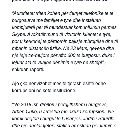
“Autoritetet rritën kohën për thirrjet telefonike të të
burgosurve me familjet e tyre dhe instaluan
kompjuterë për të mundësuar komunikimin përmes
Skype. Avokatët mund të vizitonin klientët e tyre,
por u kërkohej të përdornin pajisje mbrojtëse dhe të
mbanin distancën fizike. Në 23 Mars, qeveria dha
një leje tre-mujore për afro 600 të burgosur, duke i
lejuar ata të vuajnë dënimin e tyre në shtëpi”
,-
shkruan raporti.
Ajo çka nënvizohet mes të tjerash është edhe
korrupsioni në këto insitucione.
“Në 2018 ish-drejtori i përgjithshëm i burgjeve,
Arben Cuko, u arrestua me akuza korrupsioni. Në
korrik drejtori i burgut të Lushnjës, Judmir Shurdhi
dhe një anëtar tjetër i stafit u arrestuan për lirimin e