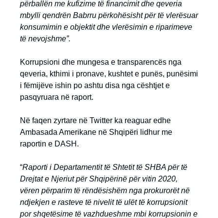
përballën me kufizime të financimit dhe qeveria
mbylli qendrën Babrru përkohësisht për të vlerësuar
konsumimin e objektit dhe vlerësimin e riparimeve
të nevojshme”.
Korrupsioni dhe mungesa e transparencës nga
qeveria, kthimi i pronave, kushtet e punës, punësimi
i fëmijëve ishin po ashtu disa nga cështjet e
pasqyruara në raport.
Në faqen zyrtare në Twitter ka reaguar edhe
Ambasada Amerikane në Shqipëri lidhur me
raportin e DASH.
“
Raporti i Departamentit të Shtetit të SHBA për të
Drejtat e Njeriut për Shqipërinë për vitin 2020,
vëren përparim të rëndësishëm nga prokurorët në
ndjekjen e rasteve të nivelit të ulët të korrupsionit
por shqetësime të vazhdueshme mbi korrupsionin e