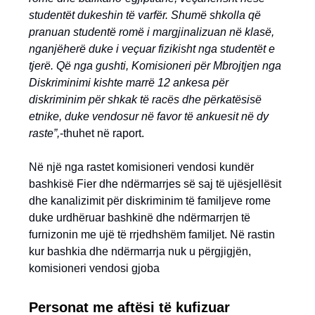
studentët dukeshin të varfër. Shumë shkolla që
pranuan studentë romë i margjinalizuan në klasë,
nganjëherë duke i veçuar fizikisht nga studentët e
tjerë. Që nga gushti, Komisioneri për Mbrojtjen nga
Diskriminimi kishte marrë 12 ankesa për
diskriminim për shkak të racës dhe përkatësisë
etnike, duke vendosur në favor të ankuesit në dy
raste”,
-thuhet në raport.
Në një nga rastet komisioneri vendosi kundër
bashkisë Fier dhe ndërmarrjes së saj të ujësjellësit
dhe kanalizimit për diskriminim të familjeve rome
duke urdhëruar bashkinë dhe ndërmarrjen të
furnizonin me ujë të rrjedhshëm familjet. Në rastin
kur bashkia dhe ndërmarrja nuk u përgjigjën,
komisioneri vendosi gjoba
Personat me aftësi të kufizuar