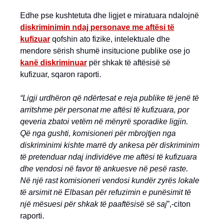
Edhe pse kushtetuta dhe ligjet e miratuara ndalojnë
diskriminimin ndaj personave me aftësi të
kufizuar
qofshin ato fizike, intelektuale dhe
mendore sërish shumë insitucione publike ose jo
kanë diskriminuar
për shkak të aftësisë së
kufizuar, sqaron raporti.
“Ligji urdhëron që ndërtesat e reja publike të jenë të
arritshme për personat me aftësi të kufizuara, por
qeveria zbatoi vetëm në mënyrë sporadike ligjin.
Që nga gushti, komisioneri për mbrojtjen nga
diskriminimi kishte marrë dy ankesa për diskriminim
të pretenduar ndaj individëve me aftësi të kufizuara
dhe vendosi në favor të ankuesve në pesë raste.
Në një rast komisioneri vendosi kundër zyrës lokale
të arsimit në Elbasan për refuzimin e punësimit të
një mësuesi për shkak të paaftësisë së saj
”,-citon
raporti.