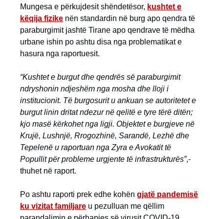
Mungesa e përkujdesit shëndetësor,
kushtet e
këqija fizike
nën standardin në burg apo qendra të
paraburgimit jashtë Tirane apo qendrave të mëdha
urbane ishin po ashtu disa nga problematikat e
hasura nga raportuesit.
“Kushtet e burgut dhe qendrës së paraburgimit
ndryshonin ndjeshëm nga mosha dhe lloji i
institucionit. Të burgosurit u ankuan se autoritetet e
burgut linin dritat ndezur në qelitë e tyre tërë ditën;
kjo masë kërkohet nga ligji. Objektet e burgjeve në
Krujë, Lushnjë, Rrogozhinë, Sarandë, Lezhë dhe
Tepelenë u raportuan nga Zyra e Avokatit të
Popullit për probleme urgjente të infrastrukturës”
,-
thuhet në raport.
Po ashtu raporti prek edhe kohën
gjatë pandemisë
ku vizitat familjare
u pezulluan me qëllim
parandalimin e përhapjes së virusit COVID-19.