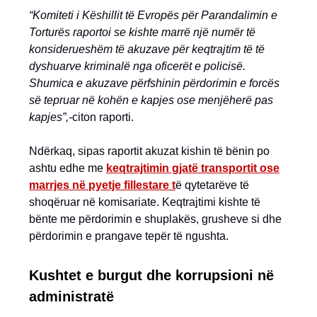
“Komiteti i Këshillit të Evropës për Parandalimin e
Torturës raportoi se kishte marrë një numër të
konsiderueshëm të akuzave për keqtrajtim të të
dyshuarve kriminalë nga oficerët e policisë.
Shumica e akuzave përfshinin përdorimin e forcës
së tepruar në kohën e kapjes ose menjëherë pas
kapjes”,-
citon raporti.
Ndërkaq, sipas raportit akuzat kishin të bënin po
ashtu edhe me
keqtrajtimin gjatë transportit ose
marrjes në pyetje fillestare t
ë qytetarëve të
shoqëruar në komisariate. Keqtrajtimi kishte të
bënte me përdorimin e shuplakës, grusheve si dhe
përdorimin e prangave tepër të ngushta.
Kushtet e burgut dhe korrupsioni në
administratë