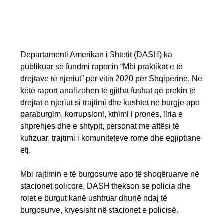
Departamenti Amerikan i Shtetit (DASH) ka
publikuar së fundmi raportin “Mbi praktikat e të
drejtave të njeriut” për vitin 2020 për Shqipërinë. Në
këtë raport analizohen të gjitha fushat që prekin të
drejtat e njeriut si trajtimi dhe kushtet në burgje apo
paraburgim, korrupsioni, kthimi i pronës, liria e
shprehjes dhe e shtypit, personat me aftësi të
kufizuar, trajtimi i komuniteteve rome dhe egjiptiane
etj.
Mbi rajtimin e të burgosurve apo të shoqëruarve në
stacionet policore, DASH thekson se policia dhe
rojet e burgut kanë ushtruar dhunë ndaj të
burgosurve, kryesisht në stacionet e policisë.