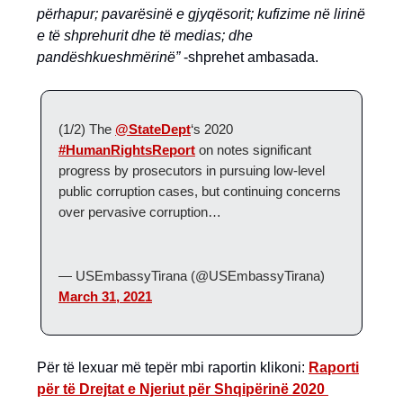
përhapur; pavarësinë e gjyqësorit; kufizime në lirinë
e të shprehurit dhe të medias; dhe
pandëshkueshmërinë”
-shprehet ambasada.
(1/2) The
@StateDept
‘s 2020
#HumanRightsReport
on notes significant
progress by prosecutors in pursuing low-level
public corruption cases, but continuing concerns
over pervasive corruption…
— USEmbassyTirana (@USEmbassyTirana)
March 31, 2021
Për të lexuar më tepër mbi raportin klikoni:
Raporti
për të Drejtat e Njeriut për Shqipërinë 2020