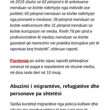
në 2019 zbuloi se 62 përqind e të anketuarve
menduan se kishte ndërhyrje nga individë ose
politikë; 60 përqind menduan se kishte ndërhyrje
nga pronarët e mediave; 39 përqind menduan se
kishte vetëcensurë dhe 31 përqind menduan se
kishte korrupsion në media. Rreth 78 për qind e
profesionistëve të medias menduan se kishte
gazetarë që merreshin me praktika korruptive për të
raportuar keq historitë”
,-shkruan raporti.
Pandemia
po ashtu sipas raportit përkeqësoi
vonesat në pagat e reporterëvë në shumë media,
në disa raste deri në 10 muaj.
Abuzimi i migrantëve, refugjatëve dhe
personave pa shtetësi
Sjellja kundrejt migrantëve nga policia kufitare dhe
situata me qendrat pritëse të tyre janë mes të