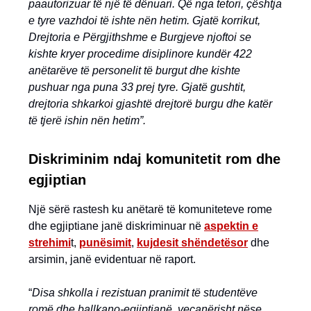
paautorizuar të një të dënuari. Që nga tetori, çështja
e tyre vazhdoi të ishte nën hetim. Gjatë korrikut,
Drejtoria e Përgjithshme e Burgjeve njoftoi se
kishte kryer procedime disiplinore kundër 422
anëtarëve të personelit të burgut dhe kishte
pushuar nga puna 33 prej tyre. Gjatë gushtit,
drejtoria shkarkoi gjashtë drejtorë burgu dhe katër
të tjerë ishin nën hetim”.
Diskriminim ndaj komunitetit rom dhe
egjiptian
Një sërë rastesh ku anëtarë të komuniteteve rome
dhe egjiptiane janë diskriminuar në
aspektin e
strehimi
t,
punësimit
,
kujdesit shëndetësor
dhe
arsimin, janë evidentuar në raport.
“
Disa shkolla i rezistuan pranimit të studentëve
romë dhe ballkano-egjiptianë, veçanërisht nëse