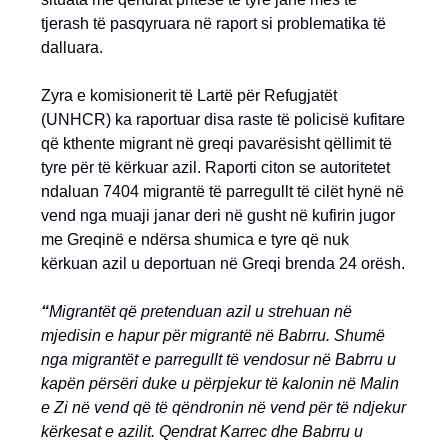
tjerash të pasqyruara në raport si problematika të
dalluara.
Zyra e komisionerit të Lartë për Refugjatët
(UNHCR) ka raportuar disa raste të policisë kufitare
që kthente migrant në greqi pavarësisht qëllimit të
tyre për të kërkuar azil. Raporti citon se autoritetet
ndaluan 7404 migrantë të parregullt të cilët hynë në
vend nga muaji janar deri në gusht në kufirin jugor
me Greqinë e ndërsa shumica e tyre që nuk
kërkuan azil u deportuan në Greqi brenda 24 orësh.
“
Migrantët që pretenduan azil u strehuan në
mjedisin e hapur për migrantë në Babrru. Shumë
nga migrantët e parregullt të vendosur në Babrru u
kapën përsëri duke u përpjekur të kalonin në Malin
e Zi në vend që të qëndronin në vend për të ndjekur
kërkesat e azilit. Qendrat Karrec dhe Babrru u