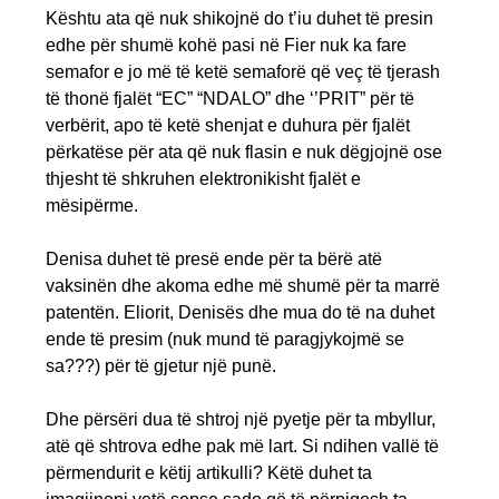
Kështu ata që nuk shikojnë do t’iu duhet të presin
edhe për shumë kohë pasi në Fier nuk ka fare
semafor e jo më të ketë semaforë që veç të tjerash
të thonë fjalët “EC” “NDALO” dhe ‘’PRIT” për të
verbërit, apo të ketë shenjat e duhura për fjalët
përkatëse për ata që nuk flasin e nuk dëgjojnë ose
thjesht të shkruhen elektronikisht fjalët e
mësipërme.
Denisa duhet të presë ende për ta bërë atë
vaksinën dhe akoma edhe më shumë për ta marrë
patentën. Eliorit, Denisës dhe mua do të na duhet
ende të presim (nuk mund të paragjykojmë se
sa???) për të gjetur një punë.
Dhe përsëri dua të shtroj një pyetje për ta mbyllur,
atë që shtrova edhe pak më lart. Si ndihen vallë të
përmendurit e këtij artikulli? Këtë duhet ta