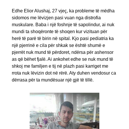
Edhe Elior Alushaj, 27 vjeç, ka probleme të mëdha
sidomos me lëvizjen pasi vuan nga distrofia
muskulare. Baba i një foshnje të sapolindur, ai nuk
mundi ta shoqëronte të shoqen kur vizituan për
herë të parë të birin në spital. Kjo pasi pediatria ka
një pjerrinë e cila për shkak se është shumë e
pjerrët nuk mund të përdoret, ndërsa për ashensor
as që bëhet fjalë. Ai ankohet edhe se nuk mund të
shkoj me familjen e tij në plazh pasi karriget me
rrota nuk lëvizin dot në rërë. Aty duhen vendosur ca
dërrasa për ta mundësuar një gjë të tillë.