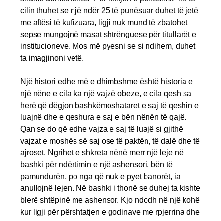
cilin thuhet se një ndër 25 të punësuar duhet të jetë
me aftësi të kufizuara, ligji nuk mund të zbatohet
sepse mungojnë masat shtrënguese për titullarët e
institucioneve. Mos më pyesni se si ndihem, duhet
ta imagjinoni vetë.
Një histori edhe më e dhimbshme është historia e
një nëne e cila ka një vajzë obeze, e cila qesh sa
herë që dëgjon bashkëmoshataret e saj të qeshin e
luajnë dhe e qeshura e saj e bën nënën të qajë.
Qan se do që edhe vajza e saj të luajë si gjithë
vajzat e moshës së saj ose të paktën, të dalë dhe të
ajroset. Ngrihet e shkreta nënë merr një leje në
bashki për ndërtimin e një ashensori, bën të
pamundurën, po nga që nuk e pyet banorët, ia
anullojnë lejen. Në bashki i thonë se duhej ta kishte
blerë shtëpinë me ashensor. Kjo ndodh në një kohë
kur ligji për përshtatjen e godinave me rpjerrina dhe