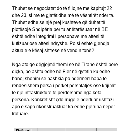
Thuhet se negociatat do të fillojnë me kapitujt 22
dhe 23, si më të gjatët dhe më të vështirët ndër ta.
Thuhet edhe se një prej kushteve që duhet të
plotësojë Shqipëria për tu anëtarësuaar në BE
është edhe integrimi i personave me aftësi të
kufizuar ose aftësi ndryshe. Po si është gjendja
aktuale e kësaj shtrese në vendin tonë?
Nga ato që dëgjojmë themi se në Tiranë është bërë
diçka, po ashtu edhe në Fier në qytetin ku edhe
banoj shohim se bashkia po ndërmerr hapa të
rëndësishëm përsa i përket përshtatjes ose krijimit
të një infrastrukture të përdorshme nga këta
përsona. Konkretisht çdo rrugë e ndërtuar rishtazi
apo e sapo rikonstruaktuar ka edhe pjerrina nëpër
trotuare.