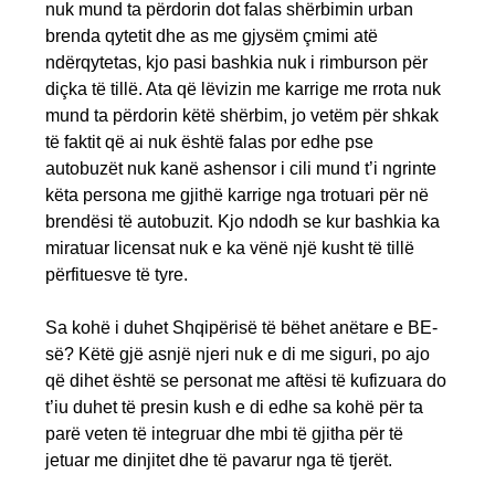
nuk mund ta përdorin dot falas shërbimin urban
brenda qytetit dhe as me gjysëm çmimi atë
ndërqytetas, kjo pasi bashkia nuk i rimburson për
diçka të tillë. Ata që lëvizin me karrige me rrota nuk
mund ta përdorin këtë shërbim, jo vetëm për shkak
të faktit që ai nuk është falas por edhe pse
autobuzët nuk kanë ashensor i cili mund t’i ngrinte
këta persona me gjithë karrige nga trotuari për në
brendësi të autobuzit. Kjo ndodh se kur bashkia ka
miratuar licensat nuk e ka vënë një kusht të tillë
përfituesve të tyre.
Sa kohë i duhet Shqipërisë të bëhet anëtare e BE-
së? Këtë gjë asnjë njeri nuk e di me siguri, po ajo
që dihet është se personat me aftësi të kufizuara do
t’iu duhet të presin kush e di edhe sa kohë për ta
parë veten të integruar dhe mbi të gjitha për të
jetuar me dinjitet dhe të pavarur nga të tjerët.