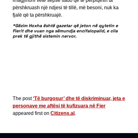
imagjinoni vetë sepse sado që të përpiqesh ta
përshkruash një ndjesi të tillë, më besoni, nuk ka
fjalë që ta përshkruajë.
*Gëzim Hoxha është gazetar që jeton në qytetin e
Fierit dhe vuan nga sëmundja encifalopalid, e cila
prek të gjithë sistemin nervor.
The post
‘Të burgosur’ dhe të diskriminuar, jeta e
personave me aftësi të kufizuara në Fier
appeared first on
Citizens.al
.