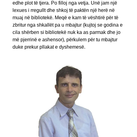
edhe plot të tjera. Po filloj nga vetja. Unë jam një
lexues i rregullt dhe shkoj të paktën një herë në
muaj në bibliotekë. Meqë e kam të vështirë për të
zbritur nga shkallët pa u mbajtur (kujtoj se godina e
cila shërben si bibliotekë nuk ka as parmak dhe jo
më pjerrinë e ashensor), përkulem për tu mbajtur
duke prekur pllakat e dyshemesë.