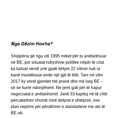
Nga Gëzim Hoxha*
Shqipëria që nga viti 1995 rreket për tu anëtarësuar
në BE, por situatat ndryshme politike nëpër të cilat
ka kaluar vendi ynë gjatë këtyre 22 viteve nuk ia
kanë mundësuar ende një gjë të tillë. Tani në vitin
2017 ky vend gjendet më pranë dhe më larg BE –
së se kurrë ndonjëherë. Ne jemi gati për të hapur
negociatat e anëtarësimit. Janë 33 kapituj në të cilët
përcaktohen shumë mirë detyrat e shtëpisë, ose
plan veprimi për përafrimin e standarteve me ato të
BE-së.