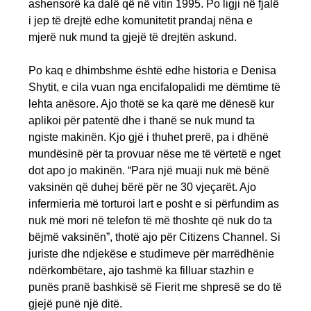
ashensorë ka dalë që në vitin 1995. Po ligji në fjalë
i jep të drejtë edhe komunitetit prandaj nëna e
mjerë nuk mund ta gjejë të drejtën askund.
Po kaq e dhimbshme është edhe historia e Denisa
Shytit, e cila vuan nga encifalopalidi me dëmtime të
lehta anësore. Ajo thotë se ka qarë me dënesë kur
aplikoi për patentë dhe i thanë se nuk mund ta
ngiste makinën. Kjo gjë i thuhet prerë, pa i dhënë
mundësinë për ta provuar nëse me të vërtetë e nget
dot apo jo makinën. “Para një muaji nuk më bënë
vaksinën që duhej bërë për ne 30 vjeçarët. Ajo
infermieria më torturoi lart e posht e si përfundim as
nuk më mori në telefon të më thoshte që nuk do ta
bëjmë vaksinën”, thotë ajo për Citizens Channel. Si
juriste dhe ndjekëse e studimeve për marrëdhënie
ndërkombëtare, ajo tashmë ka filluar stazhin e
punës pranë bashkisë së Fierit me shpresë se do të
gjejë punë një ditë.