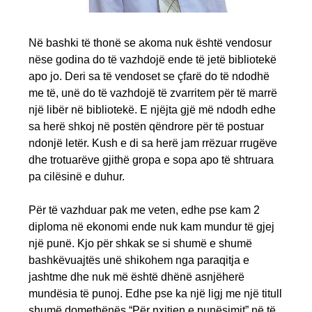
Në bashki të thonë se akoma nuk është vendosur
nëse godina do të vazhdojë ende të jetë bibliotekë
apo jo. Deri sa të vendoset se çfarë do të ndodhë
me të, unë do të vazhdojë të zvarritem për të marrë
një libër në bibliotekë. E njëjta gjë më ndodh edhe
sa herë shkoj në postën qëndrore për të postuar
ndonjë letër. Kush e di sa herë jam rrëzuar rrugëve
dhe trotuarëve gjithë gropa e sopa apo të shtruara
pa cilësinë e duhur.
Për të vazhduar pak me veten, edhe pse kam 2
diploma në ekonomi ende nuk kam mundur të gjej
një punë. Kjo për shkak se si shumë e shumë
bashkëvuajtës unë shikohem nga paraqitja e
jashtme dhe nuk më është dhënë asnjëherë
mundësia të punoj. Edhe pse ka një ligj me një titull
shumë domethënës “Për nxitjen e punësimit” në të