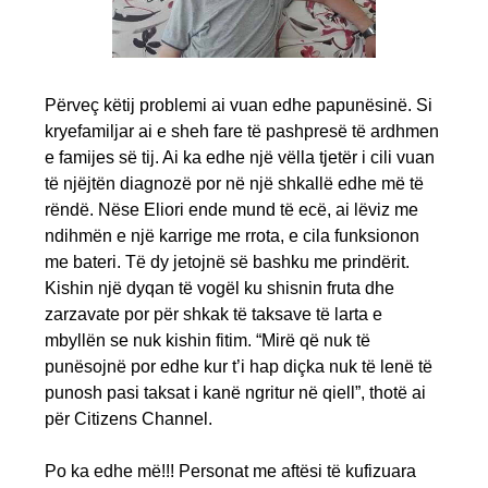
Përveç këtij problemi ai vuan edhe papunësinë. Si
kryefamiljar ai e sheh fare të pashpresë të ardhmen
e famijes së tij. Ai ka edhe një vëlla tjetër i cili vuan
të njëjtën diagnozë por në një shkallë edhe më të
rëndë. Nëse Eliori ende mund të ecë, ai lëviz me
ndihmën e një karrige me rrota, e cila funksionon
me bateri. Të dy jetojnë së bashku me prindërit.
Kishin një dyqan të vogël ku shisnin fruta dhe
zarzavate por për shkak të taksave të larta e
mbyllën se nuk kishin fitim. “Mirë që nuk të
punësojnë por edhe kur t’i hap diçka nuk të lenë të
punosh pasi taksat i kanë ngritur në qiell”, thotë ai
për Citizens Channel.
Po ka edhe më!!! Personat me aftësi të kufizuara