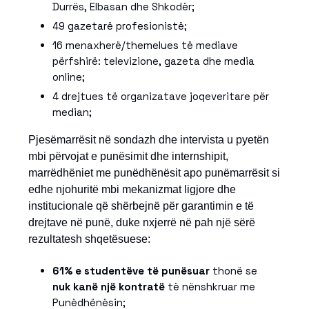
Durrës, Elbasan dhe Shkodër;
49 gazetarë profesionistë;
16 menaxherë/themelues të mediave
përfshirë: televizione, gazeta dhe media
online;
4 drejtues të organizatave joqeveritare për
median;
Pjesëmarrësit në sondazh dhe intervista u pyetën
mbi përvojat e punësimit dhe internshipit,
marrëdhëniet me punëdhënësit apo punëmarrësit si
edhe njohuritë mbi mekanizmat ligjore dhe
institucionale që shërbejnë për garantimin e të
drejtave në punë, duke nxjerrë në pah një sërë
rezultatesh shqetësuese:
61% e studentëve të punësuar
thonë se
nuk kanë një kontratë
të nënshkruar me
Punëdhënësin;