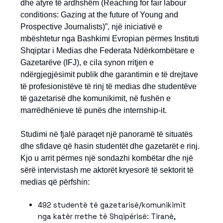
dhe atyre të ardhshëm (Reaching for fair labour
conditions: Gazing at the future of Young and
Prospective Journalists)”, një iniciativë e
mbështetur nga Bashkimi Evropian përmes Instituti
Shqiptar i Medias dhe Federata Ndërkombëtare e
Gazetarëve (IFJ), e cila synon rritjen e
ndërgjegjësimit publik dhe garantimin e të drejtave
të profesionistëve të rinj të medias dhe studentëve
të gazetarisë dhe komunikimit, në fushën e
marrëdhënieve të punës dhe internship-it.
Studimi në fjalë paraqet një panoramë të situatës
dhe sfidave që hasin studentët dhe gazetarët e rinj.
Kjo u arrit përmes një sondazhi kombëtar dhe një
sërë intervistash me aktorët kryesorë të sektorit të
medias që përfshin:
492 studentë të gazetarisë/komunikimit
nga katër rrethe të Shqipërisë: Tiranë,