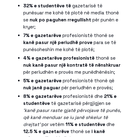
32% e studentëve të
gazetarisë të
punësuar me kohë të plotë në media thonë
se
nuk po paguhen rregullisht
për punën e
kryer;
7% e gazetarëve
profesionistë thonë se
kanë pasur një periudhë prove
para se të
punësoheshin me kohë të plotë;
4% e gazetarëve profesionistë
thonë se
nuk kanë pasur një kontratë të nënshkruar
për periudhën e provës me punëdhënësin;
5% e gazetarëve
profesionistë thonë që
nuk janë paguar
për periudhën e provës;
8% e gazetarëve
profesionistë dhe
21% e
studentëve
të gazetarisë përgjigjen se
‘kanë pasur raste gjatë përvojave të punës,
që kanë menduar se iu janë shkelur të
drejtat’
por vetëm
11% e studentëve
dhe
12.5 % e gazetarëve
thonë se
i kanë