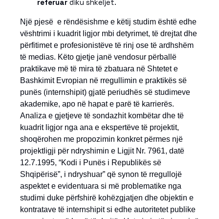
referuar
diku shkeljet.
Një pjesë e rëndësishme e këtij studim është edhe
vështrimi i kuadrit ligjor mbi detyrimet, të drejtat dhe
përfitimet e profesionistëve të rinj ose të ardhshëm
të medias. Këto gjetje janë vendosur përballë
praktikave më të mira të zbatuara në Shtetet e
Bashkimit Evropian në rregullimin e praktikës së
punës (internshipit) gjatë periudhës së studimeve
akademike, apo në hapat e parë të karrierës.
Analiza e gjetjeve të sondazhit kombëtar dhe të
kuadrit ligjor nga ana e ekspertëve të projektit,
shoqërohen me propozimin konkret përmes një
projektligji për ndryshimin e Ligjit Nr. 7961, datë
12.7.1995, “Kodi i Punës i Republikës së
Shqipërisë”, i ndryshuar” që synon të rregullojë
aspektet e evidentuara si më problematike nga
studimi duke përfshirë kohëzgjatjen dhe objektin e
kontratave të internshipit si edhe autoritetet publike