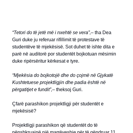
“Tetori do të jetë më i nxehtë se vera”,–
tha Dea
Guri duke ju referuar rifillimit të protestave të
studentëve të mjekësisë. Sot duhet të ishte dita e
parë në auditorë por studentët bojkotuan mësimin
duke ripërsëritur kërkesat e tyre.
“Mjekësia do bojkotojë dhe do çojmë në Gjykatë
Kushtetuese projektligjin dhe padia është në
përgatitjet e fundit”,–
theksoj Guri.
Çfarë parashikon projektligji për studentët e
mjekësisë?
Projektligji parashikon që studentët do të
nënshkruajnë një marrëveshje për të qëndruar 11