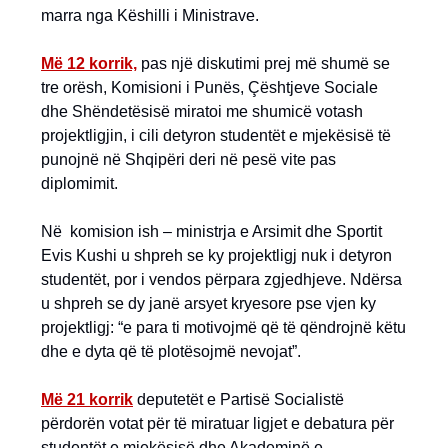
marra nga Këshilli i Ministrave.
Më 12 korrik,
pas një diskutimi prej më shumë se
tre orësh, Komisioni i Punës, Çështjeve Sociale
dhe Shëndetësisë miratoi me shumicë votash
projektligjin, i cili detyron studentët e mjekësisë të
punojnë në Shqipëri deri në pesë vite pas
diplomimit.
Në komision ish – ministrja e Arsimit dhe Sportit
Evis Kushi u shpreh se ky projektligj nuk i detyron
studentët, por i vendos përpara zgjedhjeve. Ndërsa
u shpreh se dy janë arsyet kryesore pse vjen ky
projektligj: “e para ti motivojmë që të qëndrojnë këtu
dhe e dyta që të plotësojmë nevojat”.
Më 21 korrik
deputetët e Partisë Socialistë
përdorën votat për të miratuar ligjet e debatura për
studentët e mjekësisë dhe Akademinë e