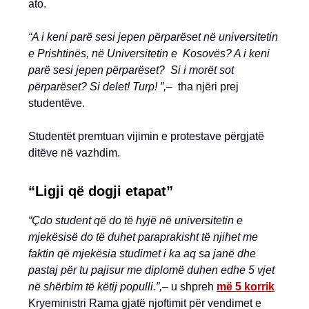
ato.
“A i keni parë sesi jepen përparëset në universitetin
e Prishtinës, në Universitetin e Kosovës? A i keni
parë sesi jepen përparëset? Si i morët sot
përparëset? Si delet! Turp! ”,–
tha njëri prej
studentëve.
Studentët premtuan vijimin e protestave përgjatë
ditëve në vazhdim.
“Ligji që dogji etapat”
“Çdo student që do të hyjë në universitetin e
mjekësisë do të duhet paraprakisht të njihet me
faktin që mjekësia studimet i ka aq sa janë dhe
pastaj për tu pajisur me diplomë duhen edhe 5 vjet
në shërbim të këtij populli.”,–
u shpreh
më 5 korrik
Kryeministri Rama gjatë njoftimit për vendimet e