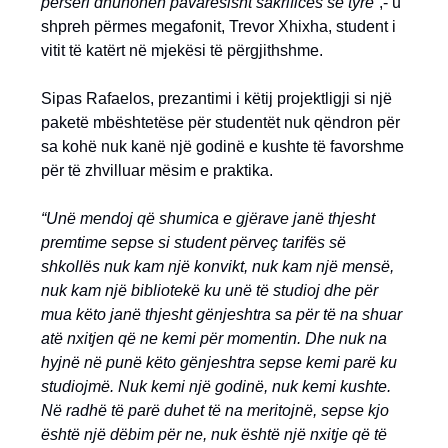
përsëri dhunohen pavarësisht sakrificës së tyre”
,- u
shpreh përmes megafonit, Trevor Xhixha, student i
vitit të katërt në mjekësi të përgjithshme.
Sipas Rafaelos, prezantimi i këtij projektligji si një
paketë mbështetëse për studentët nuk qëndron për
sa kohë nuk kanë një godinë e kushte të favorshme
për të zhvilluar mësim e praktika.
“Unë mendoj që shumica e gjërave janë thjesht
premtime sepse si student përveç tarifës së
shkollës nuk kam një konvikt, nuk kam një mensë,
nuk kam një bibliotekë ku unë të studioj dhe për
mua këto janë thjesht gënjeshtra sa për të na shuar
atë nxitjen që ne kemi për momentin. Dhe nuk na
hyjnë në punë këto gënjeshtra sepse kemi parë ku
studiojmë. Nuk kemi një godinë, nuk kemi kushte.
Në radhë të parë duhet të na meritojnë, sepse kjo
është një dëbim për ne, nuk është një nxitje që të