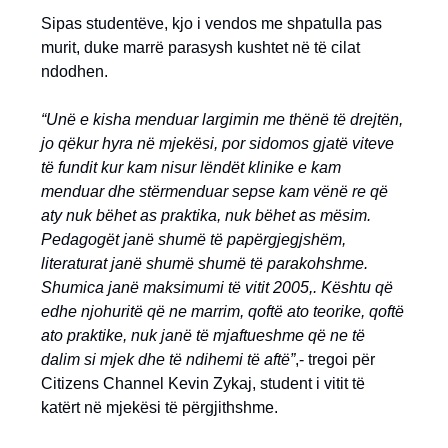
Sipas studentëve, kjo i vendos me shpatulla pas
murit, duke marrë parasysh kushtet në të cilat
ndodhen.
“Unë e kisha menduar largimin me thënë të drejtën,
jo qëkur hyra në mjekësi, por sidomos gjatë viteve
të fundit kur kam nisur lëndët klinike e kam
menduar dhe stërmenduar sepse kam vënë re që
aty nuk bëhet as praktika, nuk bëhet as mësim.
Pedagogët janë shumë të papërgjegjshëm,
literaturat janë shumë shumë të parakohshme.
Shumica janë maksimumi të vitit 2005,. Kështu që
edhe njohuritë që ne marrim, qoftë ato teorike, qoftë
ato praktike, nuk janë të mjaftueshme që ne të
dalim si mjek dhe të ndihemi të aftë”
,- tregoi për
Citizens Channel Kevin Zykaj, student i vitit të
katërt në mjekësi të përgjithshme.