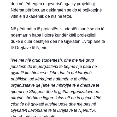
deri në tërheqjen e qeverisë nga ky projektligj.
Ndërsa përforcuan deklaratën se do të bojkotojnë
vitin e ri akademik që nis në tetor.
Në përfundim të protestës, studentët thanë se do të
ndërmarrin hapa ligjorë kundër këtij projektligji,
duke e cuar cështjen deri në Gjykatën Evropiane të
të Drejtave të Njeriut.
“Ne me një grup studentësh, dhe me një grup
juristësh do të përgatitemi të bëjmë një padi në
gjykatë kushtetuese. Dhe dua ta deklarojmë
publikisht që kërkojmë ndihmën e të gjitha
organizatave që janë në mbrojtje të ë drejtave të
njeriut në Shqipëri dhe të gjitha organizatave që
ofrojnë shërbime ligjore falas që ne ta çojmë këtë
çështje në gjykatë kushtetuese dhe më pas në
Gjykatën Evropiane të të Drejtave të Njeriut
”,-u
shpreh një nga studentët.