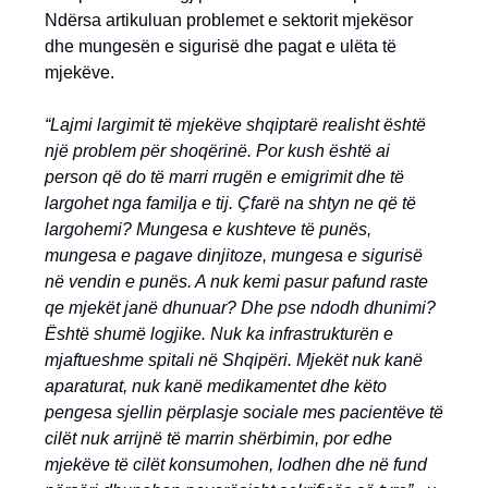
Ndërsa artikuluan problemet e sektorit mjekësor
dhe mungesën e sigurisë dhe pagat e ulëta të
mjekëve.
“Lajmi largimit të mjekëve shqiptarë realisht është
një problem për shoqërinë. Por kush është ai
person që do të marri rrugën e emigrimit dhe të
largohet nga familja e tij. Çfarë na shtyn ne që të
largohemi? Mungesa e kushteve të punës,
mungesa e pagave dinjitoze, mungesa e sigurisë
në vendin e punës. A nuk kemi pasur pafund raste
qe mjekët janë dhunuar? Dhe pse ndodh dhunimi?
Është shumë logjike. Nuk ka infrastrukturën e
mjaftueshme spitali në Shqipëri. Mjekët nuk kanë
aparaturat, nuk kanë medikamentet dhe këto
pengesa sjellin përplasje sociale mes pacientëve të
cilët nuk arrijnë të marrin shërbimin, por edhe
mjekëve të cilët konsumohen, lodhen dhe në fund