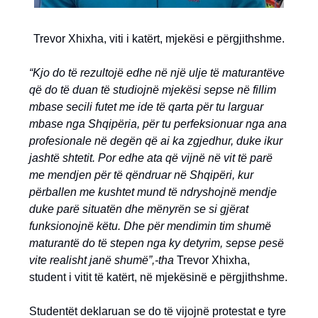
Trevor Xhixha, viti i katërt, mjekësi e përgjithshme.
“Kjo do të rezultojë edhe në një ulje të maturantëve
që do të duan të studiojnë mjekësi sepse në fillim
mbase secili futet me ide të qarta për tu larguar
mbase nga Shqipëria, për tu perfeksionuar nga ana
profesionale në degën që ai ka zgjedhur, duke ikur
jashtë shtetit. Por edhe ata që vijnë në vit të parë
me mendjen për të qëndruar në Shqipëri, kur
përballen me kushtet mund të ndryshojnë mendje
duke parë situatën dhe mënyrën se si gjërat
funksionojnë këtu. Dhe për mendimin tim shumë
maturantë do të stepen nga ky detyrim, sepse pesë
vite realisht janë shumë”,-tha
Trevor Xhixha,
student i vitit të katërt, në mjekësinë e përgjithshme.
Studentët deklaruan se do të vijojnë protestat e tyre