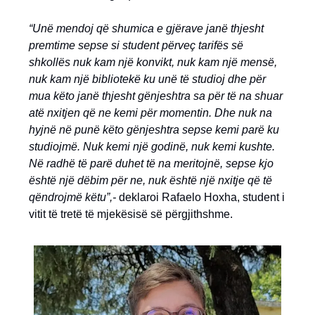
“Unë mendoj që shumica e gjërave janë thjesht
premtime sepse si student përveç tarifës së
shkollës nuk kam një konvikt, nuk kam një mensë,
nuk kam një bibliotekë ku unë të studioj dhe për
mua këto janë thjesht gënjeshtra sa për të na shuar
atë nxitjen që ne kemi për momentin. Dhe nuk na
hyjnë në punë këto gënjeshtra sepse kemi parë ku
studiojmë. Nuk kemi një godinë, nuk kemi kushte.
Në radhë të parë duhet të na meritojnë, sepse kjo
është një dëbim për ne, nuk është një nxitje që të
qëndrojmë këtu”,-
deklaroi Rafaelo Hoxha, student i
vitit të tretë të mjekësisë së përgjithshme.