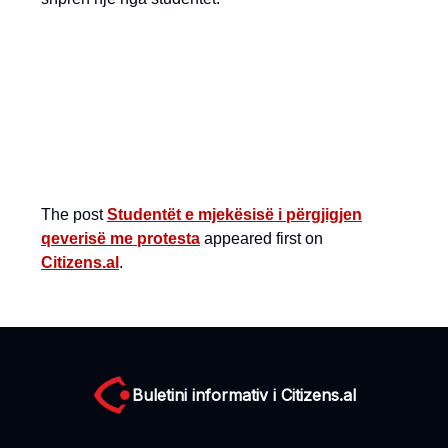
The post
Studentët e mjekësisë i përgjigjen
qeverisë me protesta
appeared first on
Citizens.al
.
Buletini informativ i Citizens.al