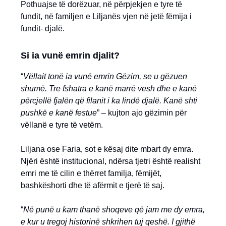
Pothuajse të dorëzuar, në përpjekjen e tyre të
fundit, në familjen e Liljanës vjen në jetë fëmija i
fundit- djalë.
Si ia vunë emrin djalit?
“
Vëllait tonë ia vunë emrin Gëzim, se u gëzuen
shumë. Tre fshatra e kanë marrë vesh dhe e kanë
përcjellë fjalën që filanit i ka lindë djalë. Kanë shti
pushkë e kanë festue
” – kujton ajo gëzimin për
vëllanë e tyre të vetëm.
Liljana ose Faria, sot e kësaj dite mbart dy emra.
Njëri është institucional, ndërsa tjetri është realisht
emri me të cilin e thërret familja, fëmijët,
bashkëshorti dhe të afërmit e tjerë të saj.
“
Në punë u kam thanë shoqeve që jam me dy emra,
e kur u tregoj historinë shkrihen tuj qeshë. I gjithë