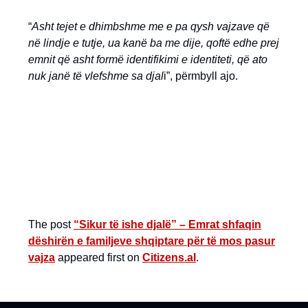
“
Asht tejet e dhimbshme me e pa qysh vajzave që
në lindje e tutje, ua kanë ba me dije, qoftë edhe prej
emnit që asht formë identifikimi e identiteti, që ato
nuk janë të vlefshme sa djal
i”, përmbyll ajo.
The post
“Sikur të ishe djalë” – Emrat shfaqin
dëshirën e familjeve shqiptare për të mos pasur
vajza
appeared first on
Citizens.al
.