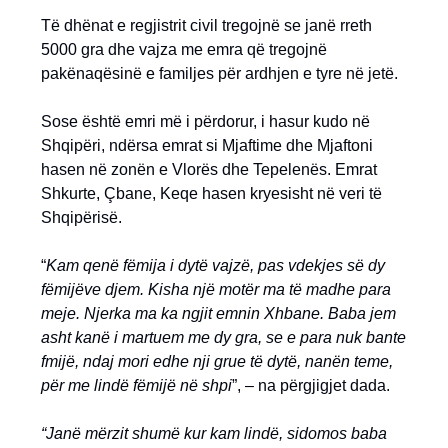
Të dhënat e regjistrit civil tregojnë se janë rreth
5000 gra dhe vajza me emra që tregojnë
pakënaqësinë e familjes për ardhjen e tyre në jetë.
Sose është emri më i përdorur, i hasur kudo në
Shqipëri, ndërsa emrat si Mjaftime dhe Mjaftoni
hasen në zonën e Vlorës dhe Tepelenës. Emrat
Shkurte, Çbane, Keqe hasen kryesisht në veri të
Shqipërisë.
“
Kam qenë fëmija i dytë vajzë, pas vdekjes së dy
fëmijëve djem. Kisha një motër ma të madhe para
meje. Njerka ma ka ngjit emnin Xhbane. Baba jem
asht kanë i martuem me dy gra, se e para nuk bante
fmijë, ndaj mori edhe nji grue të dytë, nanën teme,
për me lindë fëmijë në shpi
”, – na përgjigjet dada.
“Janë mërzit shumë kur kam lindë, sidomos baba