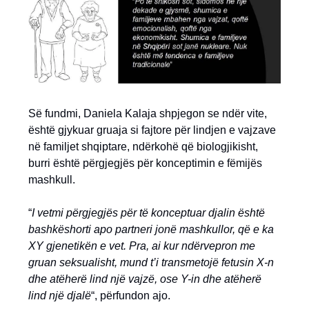
Së fundmi, Daniela Kalaja shpjegon se ndër vite,
është gjykuar gruaja si fajtore për lindjen e vajzave
në familjet shqiptare, ndërkohë që biologjikisht,
burri është përgjegjës për konceptimin e fëmijës
mashkull.
“
I vetmi përgjegjës për të konceptuar djalin është
bashkëshorti apo partneri jonë mashkullor, që e ka
XY gjenetikën e vet. Pra, ai kur ndërvepron me
gruan seksualisht, mund t’i transmetojë fetusin X-n
dhe atëherë lind një vajzë, ose Y-in dhe atëherë
lind një djalë
“, përfundon ajo.