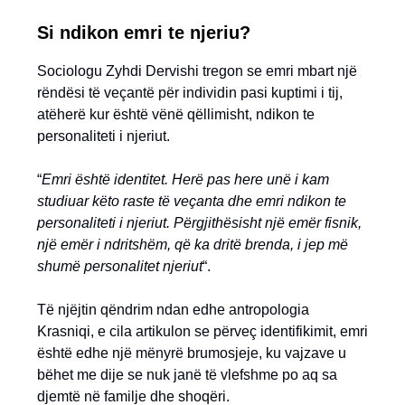
Si ndikon emri te njeriu?
Sociologu Zyhdi Dervishi tregon se emri mbart një
rëndësi të veçantë për individin pasi kuptimi i tij,
atëherë kur është vënë qëllimisht, ndikon te
personaliteti i njeriut.
“
Emri është identitet. Herë pas here unë i kam
studiuar këto raste të veçanta dhe emri ndikon te
personaliteti i njeriut. Përgjithësisht një emër fisnik,
një emër i ndritshëm, që ka dritë brenda, i jep më
shumë personalitet njeriut
“.
Të njëjtin qëndrim ndan edhe antropologia
Krasniqi, e cila artikulon se përveç identifikimit, emri
është edhe një mënyrë brumosjeje, ku vajzave u
bëhet me dije se nuk janë të vlefshme po aq sa
djemtë në familje dhe shoqëri.