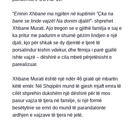
“
Emnin Xhbane ma ngjiten në kuptimin “Çka na
bane se linde vajzë! Na donim djalë!
”- shprehet
Xhbane Murati. Ajo tregon se e gjithë familja e saj e
ka pritur me padurim e shumë gëzim lindjen e një
djali, kjo për shkak se dy djemtë e tjerë të
porsalindur kishin vdekur, dhe fëmija i parë gjallë
ishte vajzë – dëshirë e cila mbeti përjetësisht e
parealizuar.
Xhbane Murati është një ndër 46 gratë që mbartin
këtë emër. Në Shqipëri mund të gjesh mjaft emra të
cilët shprehin dukshëm një dëshirë për të mos
pasur vajza të tjera në familje, si një formë
besëtytnie se emri do mund të parandalonte
ardhjen e vajzave të tjera në jetë.