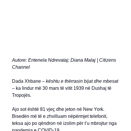
Autore: Entenela Ndrevataj; Diana Malaj | Citizens
Channel
Dada Xhbane –
kështu e thërrasin bijat dhe mbesat
– ka lindur më 30 mars të vitit 1939 në Dushaj të
Tropojës.
Ajo sot është 81 vjeç dhe jeton në New York.
Bisedën më të e zhvilluam nëpërmjet telefonit,
teksa ajo po qëndron në izolim për t’u mbrojtur nga
pandemia e COVID-19.