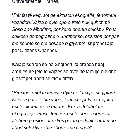
Universitetit të Tiranës.
“
Për fat të keq, sot që ekziston ekografia, fenomeni
vazhdon. Vajza e dytë apo e tretë nuk quhet më
Sose apo Mbarime, por kemi abortin selektiv. Po ta
shikosh demografinë e Shqipërisë, ekziston për gati
më shumë se një dekadë e gjysmë
“, shprehet ajo
për Citizens Channel.
Kalaja sqaron se në Shqipëri, toleranca ndaj
ardhjes në jetë të vajzës së dytë në familje bie dhe
gjasat për abort selektiv rriten.
“
Presioni rritet te fëmija i dytë në familjet shqiptare.
Nëse e para është vajzë, tani mirëpritja për djalin
është akoma më e madhe. Kur vërtetohet me
ekografi që fetusi i fëmijës është përsëri femëror,
atëherë presion i familjes për ta përfshirë gruan në
abort selektiv është shumë më i madh
“.