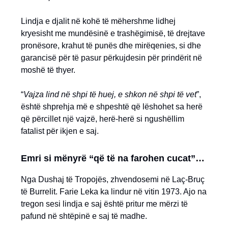
Lindja e djalit në kohë të mëhershme lidhej
kryesisht me mundësinë e trashëgimisë, të drejtave
pronësore, krahut të punës dhe mirëqenies, si dhe
garancisë për të pasur përkujdesin për prindërit në
moshë të thyer.
“
Vajza lind në shpi të huej, e shkon në shpi të vet
”,
është shprehja më e shpeshtë që lëshohet sa herë
që përcillet një vajzë, herë-herë si ngushëllim
fatalist për ikjen e saj.
Emri si mënyrë “që të na farohen cucat”…
Nga Dushaj të Tropojës, zhvendosemi në Laç-Bruç
të Burrelit. Farie Leka ka lindur në vitin 1973. Ajo na
tregon sesi lindja e saj është pritur me mërzi të
pafund në shtëpinë e saj të madhe.