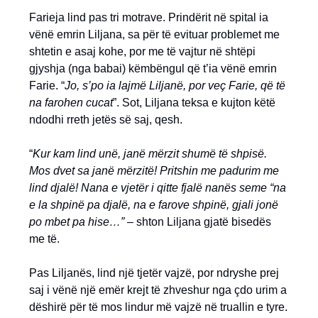
Farieja lind pas tri motrave. Prindërit në spital ia
vënë emrin Liljana, sa për të evituar problemet me
shtetin e asaj kohe, por me të vajtur në shtëpi
gjyshja (nga babai) këmbëngul që t’ia vënë emrin
Farie. “
Jo, s’po ia lajmë Liljanë, por veç Farie, që të
na farohen cucat
”. Sot, Liljana teksa e kujton këtë
ndodhi rreth jetës së saj, qesh.
“
Kur kam lind unë, janë mërzit shumë të shpisë.
Mos dvet sa janë mërzitë! Pritshin me padurim me
lind djalë! Nana e vjetër i qitte fjalë nanës seme “na
e la shpinë pa djalë, na e farove shpinë, gjali jonë
po mbet pa hise…”
– shton Liljana gjatë bisedës
me të.
Pas Liljanës, lind një tjetër vajzë, por ndryshe prej
saj i vënë një emër krejt të zhveshur nga çdo urim a
dëshirë për të mos lindur më vajzë në truallin e tyre.