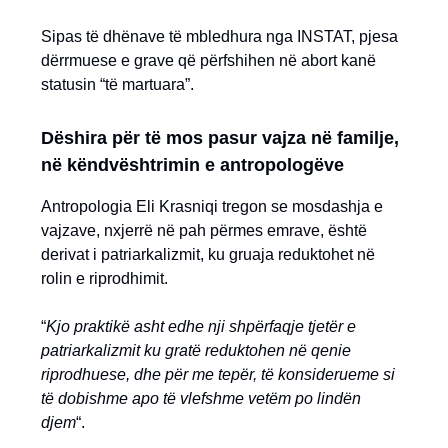
Sipas të dhënave të mbledhura nga INSTAT, pjesa
dërrmuese e grave që përfshihen në abort kanë
statusin “të martuara”.
Dëshira për të mos pasur vajza në familje,
në këndvështrimin e antropologëve
Antropologia Eli Krasniqi tregon se mosdashja e
vajzave, nxjerrë në pah përmes emrave, është
derivat i patriarkalizmit, ku gruaja reduktohet në
rolin e riprodhimit.
“
Kjo praktikë asht edhe nji shpërfaqje tjetër e
patriarkalizmit ku gratë reduktohen në qenie
riprodhuese, dhe për me tepër, të konsiderueme si
të dobishme apo të vlefshme vetëm po lindën
djem
“.