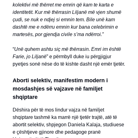
kolektivi më thërret me emrin që kam te karta e
identitetit. Kur më thërrasin Liljanë më vjen shumë
çudi, se nuk e ndjej si emnin tem. Bile unë kam
dashtë me e ndërru emnin kur bana celebrimin e
martesës, por gjendja civile s’ma ndërroi.”
“
Unë quhem ashtu siç më thërrasin. Emri im është
Farie, jo Liljanë
” e përmbyll duke iu përgjigjur
pyetjes sonë nëse do të kishte dasht një emër tjetër.
Aborti selektiv, manifestim modern i
mosdashjes së vajzave në familjet
shqiptare
Dëshira për të mos lindur vajza në familjet
shqiptare tashmë ka marrë një tjetër trajtë, atë të
abortit selektiv, shpjegon Daniela Kalaja, studiuese
e çështjeve gjinore dhe pedagoge pranë