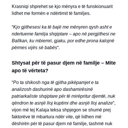
Krasniqi shprehet se kjo mënyra e të funskionuarit
lidhet me formën e ndërtimit të familjes.
“
Kjo gjithesesi ka të bajë me mënyren qysh asht e
ndertueme familja shqiptare – apo në pergjithesi ne
Ballkan, ku mbiemri, gjaku, por edhe prona kalojnë
përmes vijës së babës
“.
Shtysat për të pasur djem në familje – Mite
apo të vërteta?
“
Po ta shikosh nga të gjitha pikëpamjet e ta
analizosh dashurinë apo dashamirësinë
patriarkaliste shqiptare për të mirëpritur djemtë, nuk
qëndron te asnjë lloj kuptimi dhe asnjë lloj analize
“,
vijon më tej Kalaja teksa shpjegon se shumë prej
faktorëve të mbartura ndër vite, që lidhen më
dëshirën për të pasur djem në familje, tashmë nuk