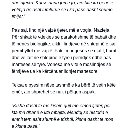
dhe njerka. Kurse nana jeme jo, ajo bile ka qenë e
vetmja që asht lumturue se i ka pasë dasht shumë
fmijët.”
Pas saj, lind një vajzë tjetër, më e vogla, Nazieja.
Për shkak të vdekjes së parakohshme të babait dhe
të nënës biologjike, cikli i lindjeve në shtëpinë e saj
përmbyllet me vajzë. Fati i mungesës së djalit, burrit
dhe vëllait në shtëpinë e tyre i përndjek edhe pas
martesës së tyre. Vonesa me vite e moslindjes së
fëmijëve ua ka kërcënuar lidhjet martesore.
Teksa e pyesim nëse tashmë e ka bërë të vetin këtë
emër, ajo shprehet se nuk i pëlqen aspak.
“
Kisha dasht të më kishin qujt me emën tjetër, por
kta ma dhanë e kta mbajta. Mendoj se historia e
emnit tem asht shumë e trishtë, kisha dasht të mos
e kisha pasë.”