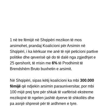
1 në tre fëmijë në Shqipëri rrezikon të mos
arsimohet, prandaj Koalicioni për Arsimin në
Shqipëri, i ka kërkuar me anë të një peticioni partive
politike dhe qeverisë që do të dalë nga zgjedhjet e
25 qershorit, të rrisin me
6%
të Prodhimit të
Brendshëm Bruto buxhetin e arsimit.
Në Shqipëri, sipas këtij koalicioni ka mbi
300.000
fëmijë
që ndjekin arsimin parauniversitar, por mbi
100 mijë prej tyre për shkak të varfërisë ekstreme
rrezikojnë të ngelen jashtë dyerve të shkollës dhe
pa asnjë shpresë për të ardhmen e tyre.