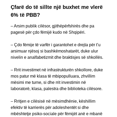
Çfarë do të sillte një buxhet me vlerë
6% të PBB?
– Arsim publik cilësor, gjithëpërfshirës dhe pa
pagesë për çdo fëmijë kudo në Shqipëri.
– Çdo fëmije të varfër i garantohet e drejta për t’u
arsimuar njësoj si bashkëmoshatarët, duke ulur
nivelin e analfabetizmit dhe braktisjes së shkollës.
– Rrit investimet në infrastrukturën shkollore, duke
mos patur më klasa të mbipopulluara, zhvillim
mësimi me turne, si dhe rrit investimin në
laboratorë, klasa, palestra dhe biblioteka cilësore.
– Rritjen e cilësisë në mësimdhënie, këshillim
efektiv të karrierës për adoleshentët si dhe
mbështetje psiko-sociale për fëmijët anë e mbanë