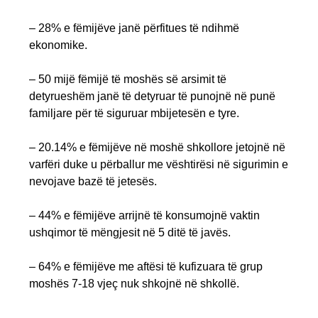
– 28% e fëmijëve janë përfitues të ndihmë
ekonomike.
– 50 mijë fëmijë të moshës së arsimit të
detyrueshëm janë të detyruar të punojnë në punë
familjare për të siguruar mbijetesën e tyre.
– 20.14% e fëmijëve në moshë shkollore jetojnë në
varfëri duke u përballur me vështirësi në sigurimin e
nevojave bazë të jetesës.
– 44% e fëmijëve arrijnë të konsumojnë vaktin
ushqimor të mëngjesit në 5 ditë të javës.
– 64% e fëmijëve me aftësi të kufizuara të grup
moshës 7-18 vjeç nuk shkojnë në shkollë.