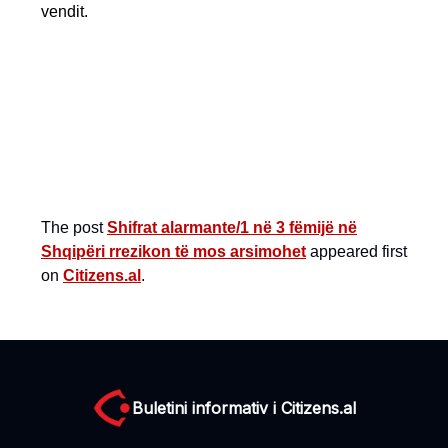
vendit.
The post
Shifrat alarmante/1 në 3 fëmijë në
Shqipëri rrezikon të mos arsimohet
appeared first
on
Citizens.al
.
Buletini informativ i Citizens.al