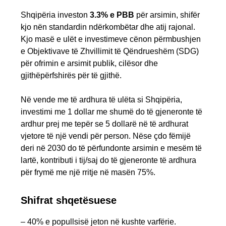
Shqipëria investon
3.3% e PBB
për arsimin, shifër
kjo nën standardin ndërkombëtar dhe atij rajonal.
Kjo masë e ulët e investimeve cënon përmbushjen
e Objektivave të Zhvillimit të Qëndrueshëm (SDG)
për ofrimin e arsimit publik, cilësor dhe
gjithëpërfshirës për të gjithë.
Në vende me të ardhura të ulëta si Shqipëria,
investimi me 1 dollar me shumë do të gjeneronte të
ardhur prej me tepër se 5 dollarë në të ardhurat
vjetore të një vendi për person. Nëse çdo fëmijë
deri në 2030 do të përfundonte arsimin e mesëm të
lartë, kontributi i tij/saj do të gjeneronte të ardhura
për frymë me një rritje në masën 75%.
Shifrat shqetësuese
– 40% e popullsisë jeton në kushte varfërie.