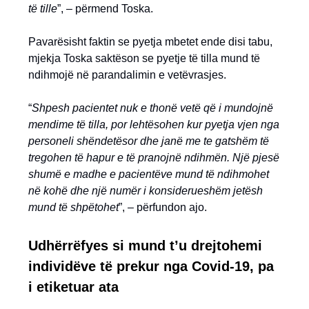
të tille
”, – përmend Toska.
Pavarësisht faktin se pyetja mbetet ende disi tabu,
mjekja Toska saktëson se pyetje të tilla mund të
ndihmojë në parandalimin e vetëvrasjes.
“
Shpesh pacientet nuk e thonë vetë që i mundojnë
mendime të tilla, por lehtësohen kur pyetja vjen nga
personeli shëndetësor dhe janë me te gatshëm të
tregohen të hapur e të pranojnë ndihmën. Një pjesë
shumë e madhe e pacientëve mund të ndihmohet
në kohë dhe një numër i konsiderueshëm jetësh
mund të shpëtohet
”, – përfundon ajo.
Udhërrëfyes si mund t’u drejtohemi
individëve të prekur nga Covid-19, pa
i etiketuar ata