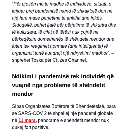
“
Për pjesën më të madhe të individëve, situata e
krijuar prej pandemisë mund të shkaktojë deri në
një farë mase përjetime të ankthit dhe frikës.
Sidoqoftë, bëhet fjalë për përjetime të shkurtra dhe
të kufizuara, të cilat në tërësi nuk çojnë ne
përkeqësim domethënës të shëndetit mendor dhe
futen tek reagimet normale (dhe inteligjente) të
organizmit tonë kundrejt një ndryshimi madhor
”, –
shprehet Toska për Citizes Channel.
Ndikimi i pandemisë tek individët që
vuajnë nga probleme të shëndetit
mendor
Sipas Organizatës Botërore të Shëndetësisë, para
se SARS-COV 2 të shpallej një pandemi globale
në
11 mars
, panorama e shëndetit mendor nuk
dukej fort pozitive.