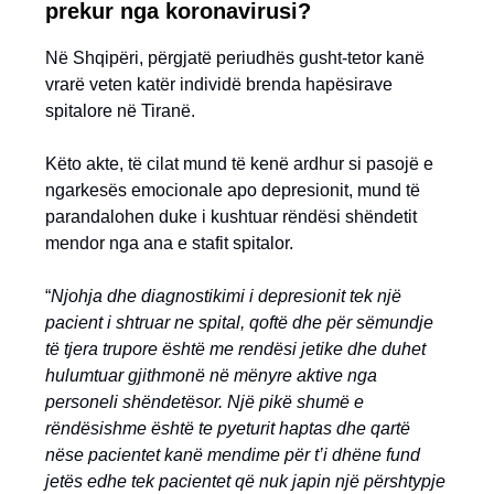
prekur nga koronavirusi?
Në Shqipëri, përgjatë periudhës gusht-tetor kanë
vrarë veten katër individë brenda hapësirave
spitalore në Tiranë.
Këto akte, të cilat mund të kenë ardhur si pasojë e
ngarkesës emocionale apo depresionit, mund të
parandalohen duke i kushtuar rëndësi shëndetit
mendor nga ana e stafit spitalor.
“
Njohja dhe diagnostikimi i depresionit tek një
pacient i shtruar ne spital, qoftë dhe për sëmundje
të tjera trupore është me rendësi jetike dhe duhet
hulumtuar gjithmonë në mënyre aktive nga
personeli shëndetësor. Një pikë shumë e
rëndësishme është te pyeturit haptas dhe qartë
nëse pacientet kanë mendime për t’i dhëne fund
jetës edhe tek pacientet që nuk japin një përshtypje