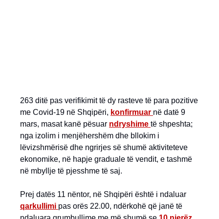
263 ditë pas verifikimit të dy rasteve të para pozitive
me Covid-19 në Shqipëri,
konfirmuar
në datë 9
mars, masat kanë pësuar
ndryshime
të shpeshta;
nga izolim i menjëhershëm dhe bllokim i
lëvizshmërisë dhe ngrirjes së shumë aktiviteteve
ekonomike, në hapje graduale të vendit, e tashmë
në mbyllje të pjesshme të saj.
Prej datës 11 nëntor, në Shqipëri është i ndaluar
qarkullimi
pas orës 22.00, ndërkohë që janë të
ndaluara grumbullime me më shumë se
10 njerëz
.