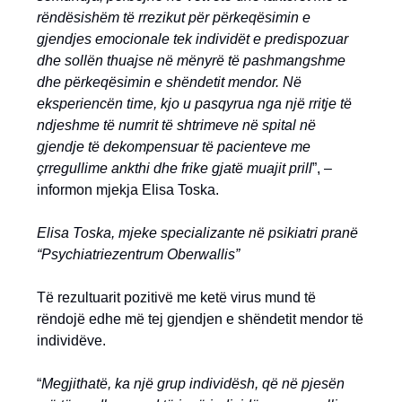
rëndësishëm të rrezikut për përkeqësimin e
gjendjes emocionale tek individët e predispozuar
dhe sollën thuajse në mënyrë të pashmangshme
dhe përkeqësimin e shëndetit mendor. Në
eksperiencën time, kjo u pasqyrua nga një rritje të
ndjeshme të numrit të shtrimeve në spital në
gjendje të dekompensuar të pacienteve me
çrregullime ankthi dhe frike gjatë muajit prill
”, –
informon mjekja Elisa Toska.
Elisa Toska, mjeke specializante në psikiatri pranë
“Psychiatriezentrum Oberwallis”
Të rezultuarit pozitivë me ketë virus mund të
rëndojë edhe më tej gjendjen e shëndetit mendor të
individëve.
“
Megjithatë, ka një grup individësh, që në pjesën