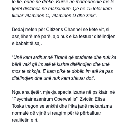
të fle, edhe në drekë. Kurse në marrëdhënie me të
tjerët distanca në maksimum.
Që në 15 tetor kam
filluar vitaminën C, vitaminën D dhe zink
”.
Bedaj rrëfen për Citizens Channel se këtë vit, si
asnjëherë më parë, ajo nuk e ka festuar ditëlindjen
e babait të saj.
“
Unë kam ardhur në Tiranë që studente dhe nuk ka
bërë vaki që im atë të kishte ditëlindjen dhe unë
mos të shkoja. E kam pikë të dobët. Im atë ka pas
ditëlindjen dhe unë nuk kam shkuar dot
”.
Nga ana tjetër, mjekja specializante në psikiatri në
“Psychiatriezentrum Oberwallis”, Zvicër, Elisa
Toska tregon se ankthi dhe frika janë mekanizma
normalë që vijnë si reagim për të përballuar
realitetin e ri.