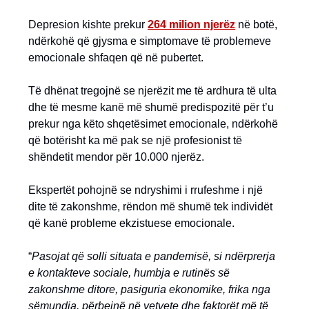
Depresion kishte prekur
264 milion njerëz
në botë,
ndërkohë që gjysma e simptomave të problemeve
emocionale shfaqen që në pubertet.
Të dhënat tregojnë se njerëzit me të ardhura të ulta
dhe të mesme kanë më shumë predispozitë për t’u
prekur nga këto shqetësimet emocionale, ndërkohë
që botërisht ka më pak se një profesionist të
shëndetit mendor për 10.000 njerëz.
Ekspertët pohojnë se ndryshimi i rrufeshme i një
dite të zakonshme, rëndon më shumë tek individët
që kanë probleme ekzistuese emocionale.
“
Pasojat që solli situata e pandemisë, si ndërprerja
e kontakteve sociale, humbja e rutinës së
zakonshme ditore, pasiguria ekonomike, frika nga
sëmundja, përbejnë në vetvete dhe faktorët më të