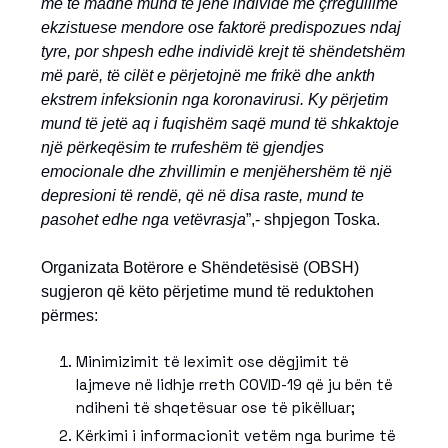
më të madhe mund të jenë individë me çrregullime
ekzistuese mendore ose faktorë predispozues ndaj
tyre, por shpesh edhe individë krejt të shëndetshëm
më parë, të cilët e përjetojnë me frikë dhe ankth
ekstrem infeksionin nga koronavirusi. Ky përjetim
mund të jetë aq i fuqishëm saqë mund të shkaktoje
një përkeqësim te rrufeshëm të gjendjes
emocionale dhe zhvillimin e menjëhershëm të një
depresioni të rendë, që në disa raste, mund te
pasohet edhe nga vetëvrasja
”,- shpjegon Toska.
Organizata Botërore e Shëndetësisë (OBSH)
sugjeron që këto përjetime mund të reduktohen
përmes:
Minimizimit të leximit ose dëgjimit të
lajmeve në lidhje rreth COVID-19 që ju bën të
ndiheni të shqetësuar ose të pikëlluar;
Kërkimi i informacionit vetëm nga burime të