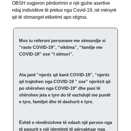
OBSH sugjeron përdorimin e një gjuhe asertive
ndaj individëve të prekur nga Covid-19, në mënyrë
që të shmanget etiketimi apo stigma.
Mos iu referoni personave me sëmundje si
“raste COVID-19”, “viktima”, “familje me
COVID-19” ose “I sëmuri”.
Ata janë “njerëz që kanë COVID-19”, “njerëz
që trajtohen nga COVID-19 ” ose” njerëzit që
po shërohen nga COVID-19″ dhe pasi të
shërohen jeta e tyre do të vazhdojë me punët
e tyre, familjet dhe të dashurit e tyre.
Është e rëndësishme të ndash një person nga
të pasurit e një identiteti të përcaktuar nga