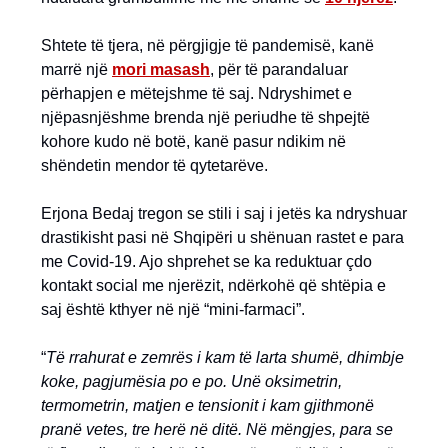
Shtete të tjera, në përgjigje të pandemisë, kanë
marrë një
mori masash
, për të parandaluar
përhapjen e mëtejshme të saj. Ndryshimet e
njëpasnjëshme brenda një periudhe të shpejtë
kohore kudo në botë, kanë pasur ndikim në
shëndetin mendor të qytetarëve.
Erjona Bedaj tregon se stili i saj i jetës ka ndryshuar
drastikisht pasi në Shqipëri u shënuan rastet e para
me Covid-19. Ajo shprehet se ka reduktuar çdo
kontakt social me njerëzit, ndërkohë që shtëpia e
saj është kthyer në një “mini-farmaci”.
“
Të rrahurat e zemrës i kam të larta shumë, dhimbje
koke, pagjumësia po e po. U
në oksimetrin,
termometrin, matjen e tensionit i kam gjithmonë
pranë vetes, tre herë në ditë. Në mëngjes, para se