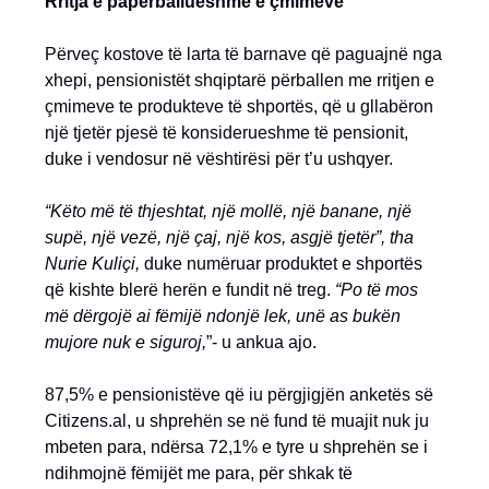
Rritja e papërballueshme e çmimeve
Përveç kostove të larta të barnave që paguajnë nga
xhepi, pensionistët shqiptarë përballen me rritjen e
çmimeve te produkteve të shportës, që u gllabëron
një tjetër pjesë të konsiderueshme të pensionit,
duke i vendosur në vështirësi për t’u ushqyer.
“Këto më të thjeshtat, një mollë, një banane, një
supë, një vezë, një çaj, një kos, asgjë tjetër”, tha
Nurie Kuliçi,
duke numëruar produktet e shportës
që kishte blerë herën e fundit në treg.
“Po të mos
më dërgojë ai fëmijë ndonjë lek, unë as bukën
mujore nuk e siguroj,
”- u ankua ajo.
87,5% e pensionistëve që iu përgjigjën anketës së
Citizens.al, u shprehën se në fund të muajit nuk ju
mbeten para, ndërsa 72,1% e tyre u shprehën se i
ndihmojnë fëmijët me para, për shkak të