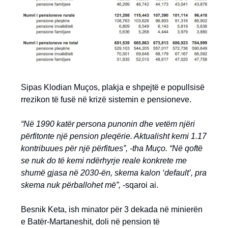
Sipas Klodian Muços, plakja e shpejtë e popullsisë
rrezikon të fusë në krizë sistemin e pensioneve.
“Në 1990 katër persona punonin dhe vetëm njëri
përfitonte një pension pleqërie. Aktualisht kemi 1.17
kontribuues për një përfitues”, -tha Muço. “Në qoftë
se nuk do të kemi ndërhyrje reale konkrete me
shumë gjasa në 2030-ën, skema kalon ‘default’, pra
skema nuk përballohet më”,
-sqaroi ai.
Besnik Keta, ish minator për 3 dekada në minierën
e Batër-Martaneshit, doli në pension të