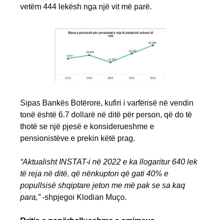
vetëm 444 lekësh nga një vit më parë.
Sipas Bankës Botërore, kufiri i varfërisë në vendin
tonë është 6.7 dollarë në ditë për person, që do të
thotë se një pjesë e konsiderueshme e
pensionistëve e prekin këtë prag.
“Aktualisht INSTAT-i në 2022 e ka llogaritur 640 lek
të reja në ditë, që nënkupton që gati 40% e
popullsisë shqiptare jeton me më pak se sa kaq
para,”
-shpjegoi Klodian Muço.