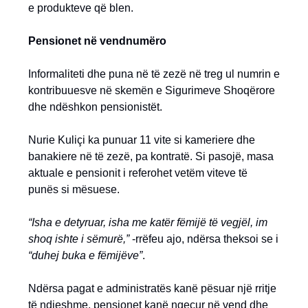
e produkteve që blen.
Pensionet në vendnumëro
Informaliteti dhe puna në të zezë në treg ul numrin e
kontribuuesve në skemën e Sigurimeve Shoqërore
dhe ndëshkon pensionistët.
Nurie Kuliçi ka punuar 11 vite si kameriere dhe
banakiere në të zezë, pa kontratë. Si pasojë, masa
aktuale e pensionit i referohet vetëm viteve të
punës si mësuese.
“Isha e detyruar, isha me katër fëmijë të vegjël, im
shoq ishte i sëmurë,”
-rrëfeu ajo, ndërsa theksoi se i
“duhej buka e fëmijëve”
.
Ndërsa pagat e administratës kanë pësuar një rritje
të ndjeshme, pensionet kanë ngecur në vend dhe