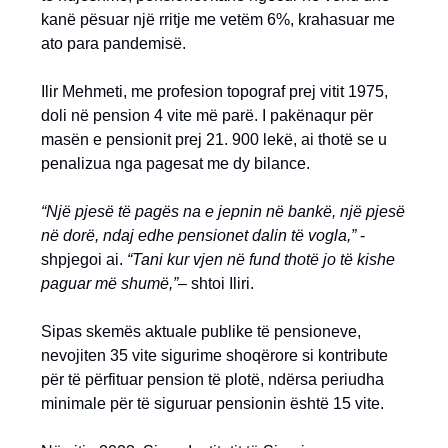
kanë pësuar një rritje me vetëm 6%, krahasuar me
ato para pandemisë.
Ilir Mehmeti, me profesion topograf prej vitit 1975,
doli në pension 4 vite më parë. I pakënaqur për
masën e pensionit prej 21. 900 lekë, ai thotë se u
penalizua nga pagesat me dy bilance.
“Një pjesë të pagës na e jepnin në bankë, një pjesë
në dorë, ndaj edhe pensionet dalin të vogla,”
-
shpjegoi ai.
“Tani kur vjen në fund thotë jo të kishe
paguar më shumë,”
– shtoi Iliri.
Sipas skemës aktuale publike të pensioneve,
nevojiten 35 vite sigurime shoqërore si kontribute
për të përfituar pension të plotë, ndërsa periudha
minimale për të siguruar pensionin është 15 vite.