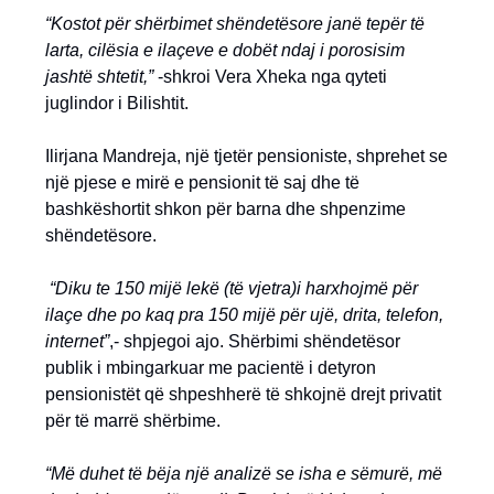
“Kostot për shërbimet shëndetësore janë tepër të
larta, cilësia e ilaçeve e dobët ndaj i porosisim
jashtë shtetit,”
-shkroi Vera Xheka nga qyteti
juglindor i Bilishtit.
Ilirjana Mandreja, një tjetër pensioniste, shprehet se
një pjese e mirë e pensionit të saj dhe të
bashkëshortit shkon për barna dhe shpenzime
shëndetësore.
“Diku te 150 mijë lekë (të vjetra)i harxhojmë për
ilaçe dhe po kaq pra 150 mijë për ujë, drita, telefon,
internet”
,- shpjegoi ajo. Shërbimi shëndetësor
publik i mbingarkuar me pacientë i detyron
pensionistët që shpeshherë të shkojnë drejt privatit
për të marrë shërbime.
“Më duhet të bëja një analizë se isha e sëmurë, më