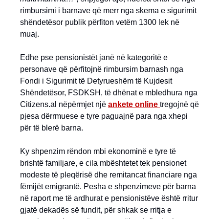
rimbursimi i barnave që merr nga skema e sigurimit
shëndetësor publik përfiton vetëm 1300 lek në
muaj.
Edhe pse pensionistët janë në kategoritë e
personave që përfitojnë rimbursim barnash nga
Fondi i Sigurimit të Detyrueshëm të Kujdesit
Shëndetësor, FSDKSH, të dhënat e mbledhura nga
Citizens.al nëpërmjet një
ankete online
tregojnë që
pjesa dërrmuese e tyre paguajnë para nga xhepi
për të blerë barna.
Ky shpenzim rëndon mbi ekonominë e tyre të
brishtë familjare, e cila mbështetet tek pensionet
modeste të pleqërisë dhe remitancat financiare nga
fëmijët emigrantë. Pesha e shpenzimeve për barna
në raport me të ardhurat e pensionistëve është rritur
gjatë dekadës së fundit, për shkak se rritja e