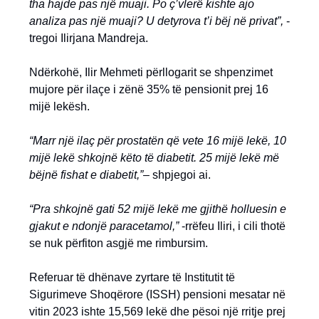
tha hajde pas një muaji. Po ç’vlerë kishte ajo
analiza pas një muaji? U detyrova t’i bëj në privat”,
-
tregoi Ilirjana Mandreja.
Ndërkohë, Ilir Mehmeti përllogarit se shpenzimet
mujore për ilaçe i zënë 35% të pensionit prej 16
mijë lekësh.
“Marr një ilaç për prostatën që vete 16 mijë lekë, 10
mijë lekë shkojnë këto të diabetit. 25 mijë lekë më
bëjnë fishat e diabetit,”
– shpjegoi ai.
“Pra shkojnë gati 52 mijë lekë me gjithë holluesin e
gjakut e ndonjë paracetamol,”
-rrëfeu Iliri, i cili thotë
se nuk përfiton asgjë me rimbursim.
Referuar të dhënave zyrtare të Institutit të
Sigurimeve Shoqërore (ISSH) pensioni mesatar në
vitin 2023 ishte 15,569 lekë dhe pësoi një rritje prej