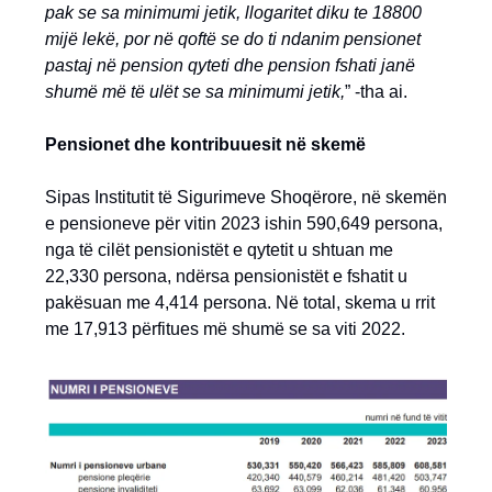
pak se sa minimumi jetik, llogaritet diku te 18800
mijë lekë, por në qoftë se do ti ndanim pensionet
pastaj në pension qyteti dhe pension fshati janë
shumë më të ulët se sa minimumi jetik,
” -tha ai.
Pensionet dhe kontribuuesit në skemë
Sipas Institutit të Sigurimeve Shoqërore, në skemën
e pensioneve për vitin 2023 ishin 590,649 persona,
nga të cilët pensionistët e qytetit u shtuan me
22,330 persona, ndërsa pensionistët e fshatit u
pakësuan me 4,414 persona. Në total, skema u rrit
me 17,913 përfitues më shumë se sa viti 2022.