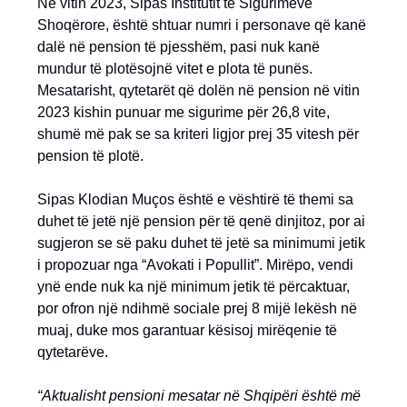
Në vitin 2023, Sipas Institutit të Sigurimeve
Shoqërore, është shtuar numri i personave që kanë
dalë në pension të pjesshëm, pasi nuk kanë
mundur të plotësojnë vitet e plota të punës.
Mesatarisht, qytetarët që dolën në pension në vitin
2023 kishin punuar me sigurime për 26,8 vite,
shumë më pak se sa kriteri ligjor prej 35 vitesh për
pension të plotë.
Sipas Klodian Muços është e vështirë të themi sa
duhet të jetë një pension për të qenë dinjitoz, por ai
sugjeron se së paku duhet të jetë sa minimumi jetik
i propozuar nga “Avokati i Popullit”. Mirëpo, vendi
ynë ende nuk ka një minimum jetik të përcaktuar,
por ofron një ndihmë sociale prej 8 mijë lekësh në
muaj, duke mos garantuar kësisoj mirëqenie të
qytetarëve.
“Aktualisht pensioni mesatar në Shqipëri është më