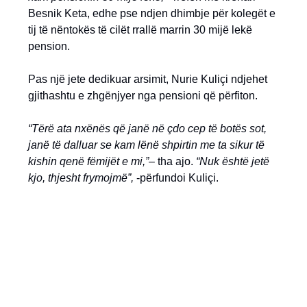
Besnik Keta, edhe pse ndjen dhimbje për kolegët e
tij të nëntokës të cilët rrallë marrin 30 mijë lekë
pension.
Pas një jete dedikuar arsimit, Nurie Kuliçi ndjehet
gjithashtu e zhgënjyer nga pensioni që përfiton.
“Tërë ata nxënës që janë në çdo cep të botës sot,
janë të dalluar se kam lënë shpirtin me ta sikur të
kishin qenë fëmijët e mi,”
– tha ajo.
“Nuk është jetë
kjo, thjesht frymojmë”,
-përfundoi Kuliçi.