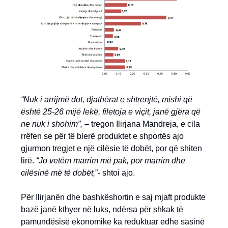
“Nuk i arrijmë dot, djathërat e shtrenjtë, mishi që
është 25-26 mijë lekë, filetoja e viçit, janë gjëra që
ne nuk i shohim”,
– tregon Ilirjana Mandreja, e cila
rrëfen se për të blerë produktet e shportës ajo
gjurmon tregjet e një cilësie të dobët, por që shiten
lirë.
“Jo vetëm marrim më pak, por marrim dhe
cilësinë më të dobët,
”- shtoi ajo.
Për Ilirjanën dhe bashkëshortin e saj mjaft produkte
bazë janë kthyer në luks, ndërsa për shkak të
pamundësisë ekonomike ka reduktuar edhe sasinë