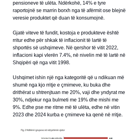
pensioneve të ulëta. Ndërkohë, 14% e tyre
raportojnë se marrin borxh nga të afërmit ose blejnë
veresie produktet që duan të konsumojnë.
Gjatë viteve të fundit, kostoja e produkteve është
rritur edhe për shkak të inflacionit të lartë të
shportës së ushqimeve. Në qershor të vitit 2022,
inflacioni kapi vlerën 7.4%, në nivelin më të lartë në
Shqipëri që nga vitit 1998.
Ushqimet ishin një nga kategoritë që u ndikuan më
shumë nga kjo rritje e çmimeve, ku buka dhe
drithërat u shtrenjtuan me 20%, vaji dhe yndyrat me
30%, ndjekur nga bulmeti me 19% dhe mishi me
9%. Edhe pse me ritme më të ulëta, edhe në vitin
2023 dhe 2024 kurba e çmimeve ka qenë në rritje.