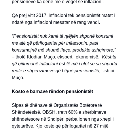
pensioneve ka qenë me e vogël se inflacioni.
Që prej vitit 2017, inflacioni tek pensionistët matet i
ndarë nga inflacioni mesatar në rang vendi.
“Pensionistët nuk kanë të njëjtën shportë konsumi
me atë që përllogaritet për inflacionin, pasi
konsumojnë më shumë ilaçe, produkte ushqimore,”
– thotë Klodian Muço, ekspert i ekonomisë.
“Kështu
që gjithmonë inflacioni është më i ulët se sa shporta
reale e shpenzimeve që bëjnë pensionistët,”
-shtoi
Muço.
Kosto e barnave rëndon pensionistët
Sipas të dhënave të Organizatës Botërore të
Shëndetësisë, OBSH, rreth 60% e shërbimeve
shëndetësore në Shqipëri përballohen nga xhepi i
qytetarëve. Kjo kosto që përllogaritet në 27 mijë