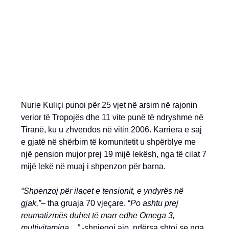
Nurie Kuliçi punoi për 25 vjet në arsim në rajonin
verior të Tropojës dhe 11 vite punë të ndryshme në
Tiranë, ku u zhvendos në vitin 2006. Karriera e saj
e gjatë në shërbim të komunitetit u shpërblye me
një pension mujor prej 19 mijë lekësh, nga të cilat 7
mijë lekë në muaj i shpenzon për barna.
“Shpenzoj për ilaçet e tensionit, e yndyrës në
gjak,”
– tha gruaja 70 vjeçare. “
Po ashtu prej
reumatizmës duhet të marr edhe Omega 3,
multivitamina…”
,-shpjegoi ajo, ndërsa shtoi se nga