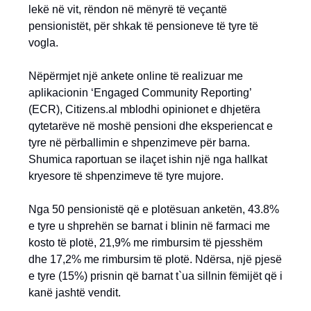
lekë në vit, rëndon në mënyrë të veçantë
pensionistët, për shkak të pensioneve të tyre të
vogla.
Nëpërmjet një ankete online të realizuar me
aplikacionin ‘Engaged Community Reporting’
(ECR), Citizens.al mblodhi opinionet e dhjetëra
qytetarëve në moshë pensioni dhe eksperiencat e
tyre në përballimin e shpenzimeve për barna.
Shumica raportuan se ilaçet ishin një nga hallkat
kryesore të shpenzimeve të tyre mujore.
Nga 50 pensionistë që e plotësuan anketën, 43.8%
e tyre u shprehën se barnat i blinin në farmaci me
kosto të plotë, 21,9% me rimbursim të pjesshëm
dhe 17,2% me rimbursim të plotë. Ndërsa, një pjesë
e tyre (15%) prisnin që barnat t`ua sillnin fëmijët që i
kanë jashtë vendit.