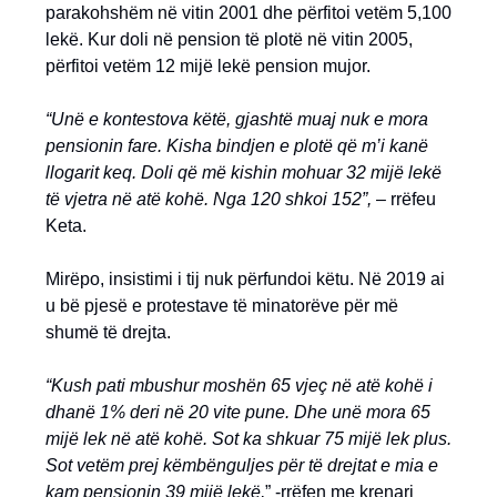
parakohshëm në vitin 2001 dhe përfitoi vetëm 5,100
lekë. Kur doli në pension të plotë në vitin 2005,
përfitoi vetëm 12 mijë lekë pension mujor.
“Unë e kontestova këtë, gjashtë muaj nuk e mora
pensionin fare. Kisha bindjen e plotë që m’i kanë
llogarit keq. Doli që më kishin mohuar 32 mijë lekë
të vjetra në atë kohë. Nga 120 shkoi 152”,
– rrëfeu
Keta.
Mirëpo, insistimi i tij nuk përfundoi këtu. Në 2019 ai
u bë pjesë e protestave të minatorëve për më
shumë të drejta.
“Kush pati mbushur moshën 65 vjeç në atë kohë i
dhanë 1% deri në 20 vite pune. Dhe unë mora 65
mijë lek në atë kohë. Sot ka shkuar 75 mijë lek plus.
Sot vetëm prej këmbënguljes për të drejtat e mia e
kam pensionin 39 mijë lekë,
” -rrëfen me krenari