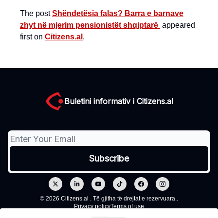
The post
Shëndetësia falas? Barra e barnave
zhyt në mjerim pensionistët shqiptarë
appeared
first on
Citizens.al
.
Buletini informativ i Citizens.al
© 2026 Citizens.al . Të gjitha të drejtat e rezervuara..
Privacy policy
Terms of use