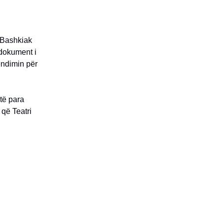
i Bashkiak
 dokument i
endimin për
itë para
që Teatri