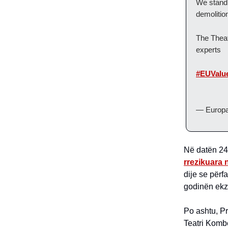
We stand
demolitio
The Theat
experts
#EUValu
— Europa
Në datën 24
rrezikuara 
dije se përf
godinën ekzi
Po ashtu, P
Teatri Kombë