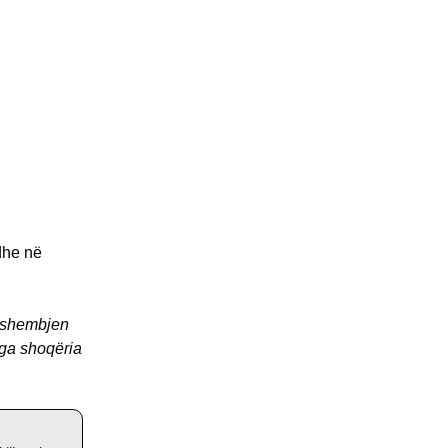
dhe në
ë shembjen
nga shoqëria