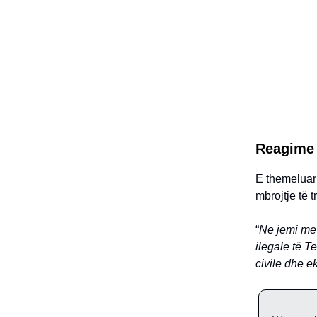
Reagime
E themeluar
mbrojtje të 
“
Ne jemi me 
ilegale të T
civile dhe e