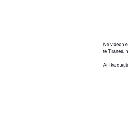
Në videon e
të Tiranës, 
Ai i ka quaj