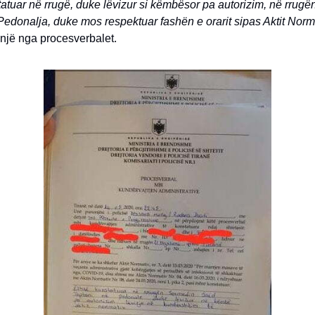
atuar në rrugë, duke lëvizur si këmbësor pa autorizim, në rrugë
Pedonalja, duke mos respektuar fashën e orarit sipas Aktit Norm
një nga procesverbalet.