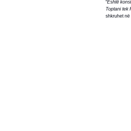
“
Është konst
Toptani tek 
shkruhet në 