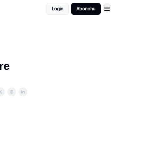
Login
Abonohu
re