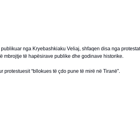
 publikuar nga Kryebashkiaku Veliaj, shfaqen disa nga protesta
në mbrojtje të hapësirave publike dhe godinave historike.
tur protestuesit “bllokues të çdo pune të mirë në Tiranë”.