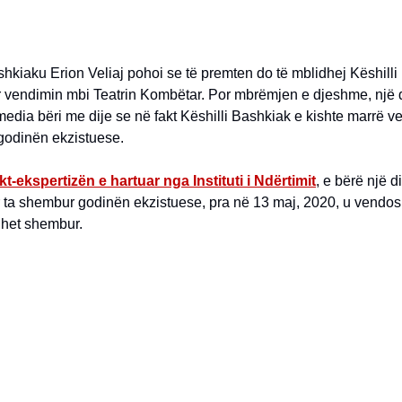
hkiaku Erion Veliaj pohoi se të premten do të mblidhej Këshill
ar vendimin mbi Teatrin Kombëtar. Por mbrëmjen e djeshme, një
media bëri me dije se në fakt Këshilli Bashkiak e kishte marrë v
godinën ekzistuese.
kt-ekspertizën e hartuar nga Instituti i Ndërtimit
, e bërë një d
 ta shembur godinën ekzistuese, pra në 13 maj, 2020, u vendos 
het shembur.