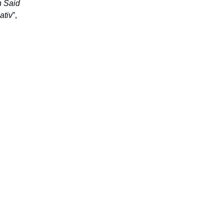
n Said
ativ
”,