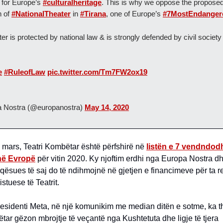
 for Europe’s
#culturalheritage
. This is why we oppose the proposed 
n of
#NationalTheater
in
#Tirana
, one of Europe’s
#7MostEndanger
er is protected by national law & is strongly defended by civil society
e
#RuleofLaw
pic.twitter.com/Tm7FW2ox19
 Nostra (@europanostra)
May 14, 2020
 mars, Teatri Kombëtar është përfshirë në
listën e 7 vendndod
në Evropë
për vitin 2020. Ky njoftim erdhi nga Europa Nostra 
aqësues të saj do të ndihmojnë në gjetjen e financimeve për ta r
stuese të Teatrit.
residenti Meta, në një komunikim me median ditën e sotme, ka t
tar gëzon mbrojtje të veçantë nga Kushtetuta dhe ligje të tjera