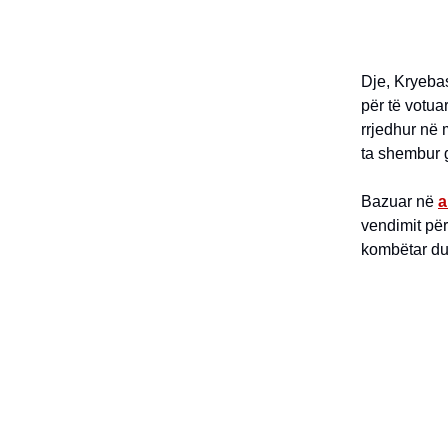
Dje, Kryebas
për të votu
rrjedhur në 
ta shembur 
Bazuar në
a
vendimit për
kombëtar du