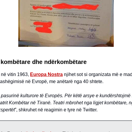
 kombëtare dhe ndërkombëtare
 në vitin 1963,
Europa Nostra
njihet sot si organizata më e ma
trashëgimisë në Evropë, me anëtarë nga 40 shtete.
pasurinë kulturore të Evropës. Për këtë arsye e kundërshtojm
eatrit Kombëtar në Tiranë. Teatri mbrohet nga ligjet kombëtare, 
kspertët
”, shkruhet në reagimin e tyre në Twitter.