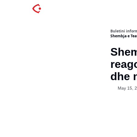
Buletini inform
Shembja e Teat
Shemb
reago
dhe 
May 15, 