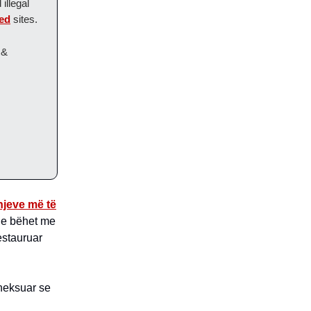
illegal
ed
sites.
 &
hjeve më të
dhe bëhet me
estauruar
heksuar se