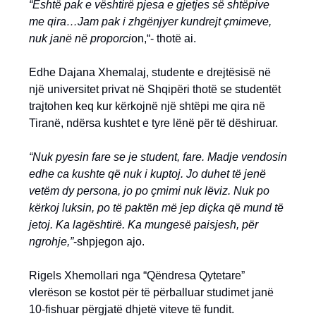
“Është pak e vështirë pjesa e gjetjes së shtëpive
me qira…Jam pak i zhgënjyer kundrejt çmimeve,
nuk janë në proporci
on,“- thotë ai.
Edhe Dajana Xhemalaj, studente e drejtësisë në
një universitet privat në Shqipëri thotë se studentët
trajtohen keq kur kërkojnë një shtëpi me qira në
Tiranë, ndërsa kushtet e tyre lënë për të dëshiruar.
“Nuk pyesin fare se je student, fare. Madje vendosin
edhe ca kushte që nuk i kuptoj. Jo duhet të jenë
vetëm dy persona, jo po çmimi nuk lëviz. Nuk po
kërkoj luksin, po të paktën më jep diçka që mund të
jetoj. Ka lagështirë. Ka mungesë paisjesh, për
ngrohje,”
-shpjegon ajo.
Rigels Xhemollari nga “Qëndresa Qytetare”
vlerëson se kostot për të përballuar studimet janë
10-fishuar përgjatë dhjetë viteve të fundit.