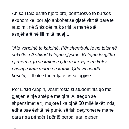
Anisa Hala është njëra prej përfituesve të bursës
ekonomike, por ajo ankohet se gjatë vitit të parë të
studimit në Shkodër nuk arriti ta marrë atë
asnjëherë në fillim të muajit.
“Ato vonojnë të kalojnë. Për shembull, je në tetor në
shkollë, në shkurt kalojnë gjysma. Kalojnë të gjitha
njëherazi, jo se kalojnë çdo muaj. Pjesën tjetër
pastaj e kam marrë në korrik. Çdo vit ndodh
kështu,”
– thotë studentja e psikologjisë.
Për Ersid Arapin, vështirësia si student nis që me
gjetjen e një shtëpie me qira. Ai tregon se
shpenzimet e tij mujore i kalojnë 50 mijë lekët, ndaj
edhe pse është në punë, sërish detyrohet të marrë
para nga prindërit për të përballuar jetesën.