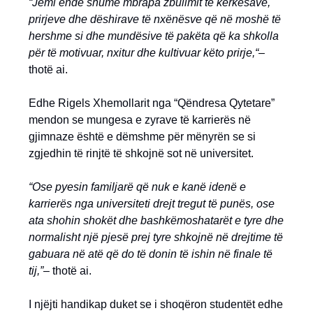
“Jemi ende shumë mbrapa zbulimit të kërkesave,
prirjeve dhe dëshirave të nxënësve që në moshë të
hershme si dhe mundësive të pakëta që ka shkolla
për të motivuar, nxitur dhe kultivuar këto prirje,“
–
thotë ai.
Edhe Rigels Xhemollarit nga “Qëndresa Qytetare”
mendon se mungesa e zyrave të karrierës në
gjimnaze është e dëmshme për mënyrën se si
zgjedhin të rinjtë të shkojnë sot në universitet.
“Ose pyesin familjarë që nuk e kanë idenë e
karrierës nga universiteti drejt tregut të punës, ose
ata shohin shokët dhe bashkëmoshatarët e tyre dhe
normalisht një pjesë prej tyre shkojnë në drejtime të
gabuara në atë që do të donin të ishin në finale të
tij,”
– thotë ai.
I njëjti handikap duket se i shoqëron studentët edhe