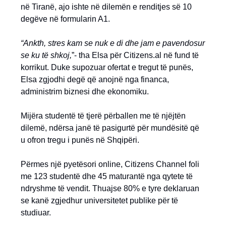
në Tiranë, ajo ishte në dilemën e renditjes së 10
degëve në formularin A1.
“Ankth, stres kam se nuk e di dhe jam e pavendosur
se ku të shkoj,
”- tha Elsa për Citizens.al në fund të
korrikut. Duke supozuar ofertat e tregut të punës,
Elsa zgjodhi degë që anojnë nga financa,
administrim biznesi dhe ekonomiku.
Mijëra studentë të tjerë përballen me të njëjtën
dilemë, ndërsa janë të pasigurtë për mundësitë që
u ofron tregu i punës në Shqipëri.
Përmes një pyetësori online, Citizens Channel foli
me 123 studentë dhe 45 maturantë nga qytete të
ndryshme të vendit. Thuajse 80% e tyre deklaruan
se kanë zgjedhur universitetet publike për të
studiuar.