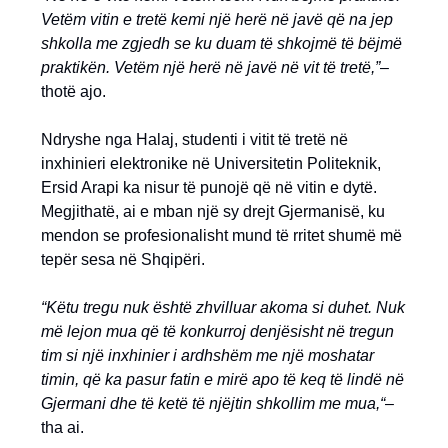
Vetëm vitin e tretë kemi një herë në javë që na jep
shkolla me zgjedh se ku duam të shkojmë të bëjmë
praktikën. Vetëm një herë në javë në vit të tretë,”
–
thotë ajo.
Ndryshe nga Halaj, studenti i vitit të tretë në
inxhinieri elektronike në Universitetin Politeknik,
Ersid Arapi ka nisur të punojë që në vitin e dytë.
Megjithatë, ai e mban një sy drejt Gjermanisë, ku
mendon se profesionalisht mund të rritet shumë më
tepër sesa në Shqipëri.
“Këtu tregu nuk është zhvilluar akoma si duhet. Nuk
më lejon mua që të konkurroj denjësisht në tregun
tim si një inxhinier i ardhshëm me një moshatar
timin, që ka pasur fatin e mirë apo të keq të lindë në
Gjermani dhe të ketë të njëjtin shkollim me mua,“
–
tha ai.