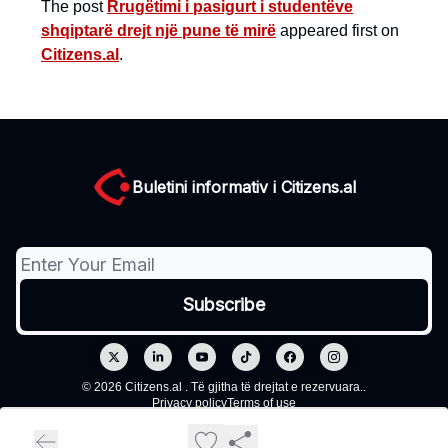
The post
Rrugëtimi i pasigurt i studentëve
shqiptarë drejt një pune të mirë
appeared first on
Citizens.al
.
Buletini informativ i Citizens.al
© 2026 Citizens.al . Të gjitha të drejtat e rezervuara..
Privacy policy
Terms of use
Powered by beehiiv