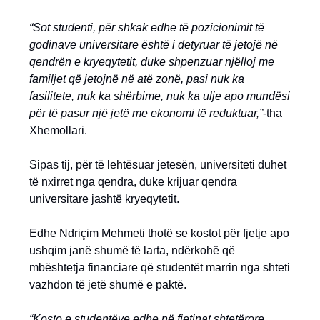
“Sot studenti, për shkak edhe të pozicionimit të
godinave universitare është i detyruar të jetojë në
qendrën e kryeqytetit, duke shpenzuar njëlloj me
familjet që jetojnë në atë zonë, pasi nuk ka
fasilitete, nuk ka shërbime, nuk ka ulje apo mundësi
për të pasur një jetë me ekonomi të reduktuar,”
-tha
Xhemollari.
Sipas tij, për të lehtësuar jetesën, universiteti duhet
të nxirret nga qendra, duke krijuar qendra
universitare jashtë kryeqytetit.
Edhe Ndriçim Mehmeti thotë se kostot për fjetje apo
ushqim janë shumë të larta, ndërkohë që
mbështetja financiare që studentët marrin nga shteti
vazhdon të jetë shumë e paktë.
“Kosto e studentëve edhe në fjetinat shtetërore