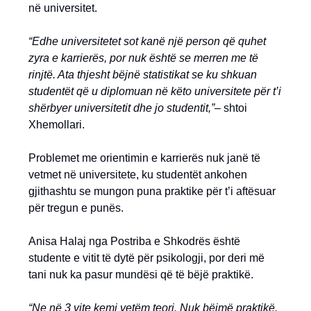
në universitet.
“Edhe universitetet sot kanë një person që quhet
zyra e karrierës, por nuk është se merren me të
rinjtë. Ata thjesht bëjnë statistikat se ku shkuan
studentët që u diplomuan në këto universitete për t’i
shërbyer universitetit dhe jo studentit,”
– shtoi
Xhemollari.
Problemet me orientimin e karrierës nuk janë të
vetmet në universitete, ku studentët ankohen
gjithashtu se mungon puna praktike për t’i aftësuar
për tregun e punës.
Anisa Halaj nga Postriba e Shkodrës është
studente e vitit të dytë për psikologji, por deri më
tani nuk ka pasur mundësi që të bëjë praktikë.
“Ne në 3 vite kemi vetëm teori. Nuk bëjmë praktikë.