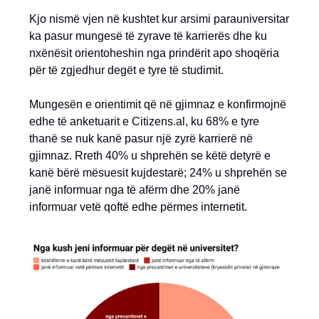
Kjo nismë vjen në kushtet kur arsimi parauniversitar
ka pasur mungesë të zyrave të karrierës dhe ku
nxënësit orientoheshin nga prindërit apo shoqëria
për të zgjedhur degët e tyre të studimit.
Mungesën e orientimit që në gjimnaz e konfirmojnë
edhe të anketuarit e Citizens.al, ku 68% e tyre
thanë se nuk kanë pasur një zyrë karrierë në
gjimnaz. Rreth 40% u shprehën se këtë detyrë e
kanë bërë mësuesit kujdestarë; 24% u shprehën se
janë informuar nga të afërm dhe 20% janë
informuar vetë qoftë edhe përmes internetit.