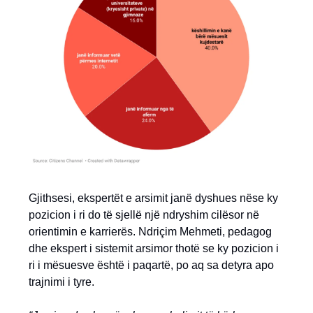
Gjithsesi, ekspertët e arsimit janë dyshues nëse ky
pozicion i ri do të sjellë një ndryshim cilësor në
orientimin e karrierës. Ndriçim Mehmeti, pedagog
dhe ekspert i sistemit arsimor thotë se ky pozicion i
ri i mësuesve është i paqartë, po aq sa detyra apo
trajnimi i tyre.