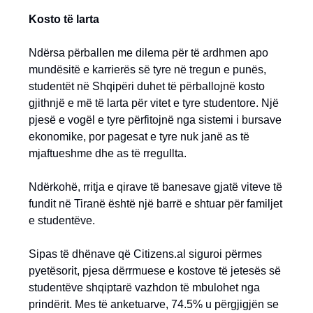
Kosto të larta
Ndërsa përballen me dilema për të ardhmen apo
mundësitë e karrierës së tyre në tregun e punës,
studentët në Shqipëri duhet të përballojnë kosto
gjithnjë e më të larta për vitet e tyre studentore. Një
pjesë e vogël e tyre përfitojnë nga sistemi i bursave
ekonomike, por pagesat e tyre nuk janë as të
mjaftueshme dhe as të rregullta.
Ndërkohë, rritja e qirave të banesave gjatë viteve të
fundit në Tiranë është një barrë e shtuar për familjet
e studentëve.
Sipas të dhënave që Citizens.al siguroi përmes
pyetësorit, pjesa dërrmuese e kostove të jetesës së
studentëve shqiptarë vazhdon të mbulohet nga
prindërit. Mes të anketuarve, 74.5% u përgjigjën se