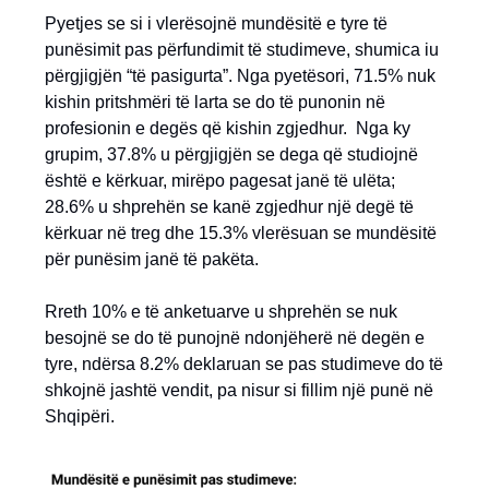
Pyetjes se si i vlerësojnë mundësitë e tyre të
punësimit pas përfundimit të studimeve, shumica iu
përgjigjën “të pasigurta”. Nga pyetësori, 71.5% nuk
kishin pritshmëri të larta se do të punonin në
profesionin e degës që kishin zgjedhur. Nga ky
grupim, 37.8% u përgjigjën se dega që studiojnë
është e kërkuar, mirëpo pagesat janë të ulëta;
28.6% u shprehën se kanë zgjedhur një degë të
kërkuar në treg dhe 15.3% vlerësuan se mundësitë
për punësim janë të pakëta.
Rreth 10% e të anketuarve u shprehën se nuk
besojnë se do të punojnë ndonjëherë në degën e
tyre, ndërsa 8.2% deklaruan se pas studimeve do të
shkojnë jashtë vendit, pa nisur si fillim një punë në
Shqipëri.