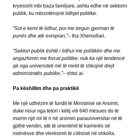
kryesisht mbi baza familjare, ashtu edhe në sektorin
publik, ku mbizotërojnë lidhjet politike.
“Sot e kemi të lidhur, por me tregun gjerman të
punës dhe atë evropian,”
– tha Xhemollari.
“Sektori publik është i lidhur me politikën dhe me
angazhimin me forcat politike, nuk ka një tendencë
që nga universiteti më të mirët të shkojnë drejt
administratës publike,”
– shtoi ai.
Pa këshillim dhe pa praktikë
Me një udhëzim të fundit të Ministrisë së Arsimit,
duke nisur nga tetori i këtij viti 640 mësues do të
marrin një rol të ri në arsimin parauniversitar në të
gjithë vendin, atë të orientimit të karrierës së
nxënësve dhe vlerësimit të cilësisë në shkolla.