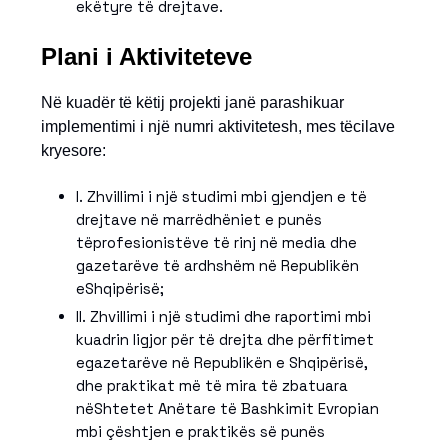
ekëtyre të drejtave.
Plani i Aktiviteteve
Në kuadër të këtij projekti janë parashikuar
implementimi i një numri aktivitetesh, mes tëcilave
kryesore:
I. Zhvillimi i një studimi mbi gjendjen e të
drejtave në marrëdhëniet e punës
tëprofesionistëve të rinj në media dhe
gazetarëve të ardhshëm në Republikën
eShqipërisë;
II. Zhvillimi i një studimi dhe raportimi mbi
kuadrin ligjor për të drejta dhe përfitimet
egazetarëve në Republikën e Shqipërisë,
dhe praktikat më të mira të zbatuara
nëShtetet Anëtare të Bashkimit Evropian
mbi çështjen e praktikës së punës