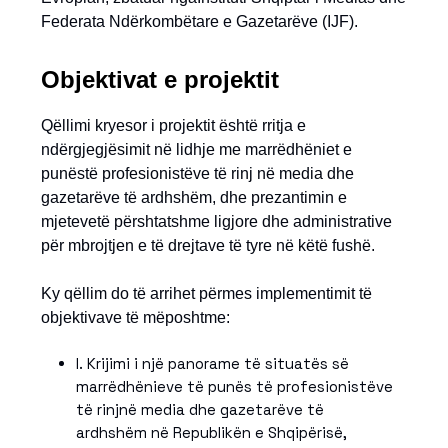
Federata Ndërkombëtare e Gazetarëve (IJF).
Objektivat e projektit
Qëllimi kryesor i projektit është rritja e
ndërgjegjësimit në lidhje me marrëdhëniet e
punëstë profesionistëve të rinj në media dhe
gazetarëve të ardhshëm, dhe prezantimin e
mjetevetë përshtatshme ligjore dhe administrative
për mbrojtjen e të drejtave të tyre në këtë fushë.
Ky qëllim do të arrihet përmes implementimit të
objektivave të mëposhtme:
I. Krijimi i një panorame të situatës së
marrëdhënieve të punës të profesionistëve
të rinjnë media dhe gazetarëve të
ardhshëm në Republikën e Shqipërisë,