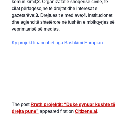
komunikimit;
2.
Organizatat e shoqërisë civile, të
cilat përfaqësojnë të drejtat dhe interesat e
gazetarëve;
3.
Drejtuesit e mediave;
4.
Institucionet
dhe agjencitë shtetërore në fushën e mbikqyrjes së
veprimtarisë së medias.
Ky projekt financohet nga Bashkimi Europian
The post
Rreth projektit: “Duke synuar kushte të
drejta pune”
appeared first on
Citizens.al
.