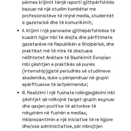
përmes krijimit tënjë raporti gjithpërfshirës
bazuar në një studim kombëtar me
profesionistëve të rinjnë media, studentët
e gazetarisë dhe të komunikimit;
II. Krijimi i një panorame gjithëpërfshirëse të
kuadrit ligjor mbi të drejta dhe përfitimete
gazetarëve në Republikën e Shqipërisë, dhe
praktikat më të mira të zbatuara
nëShtetet Anëtare të Bashkimit Evropian
mbi çështjen e praktikës së punës
(internship)gjatë periudhës së studimeve
akademike, duke u përqendruar në grupin
epërfituesve të lartpërmendur;
III. Realizimi i një fushate ndërgjegjësimi mbi
çështjet që ndikojnë target-grupin esynuar
dhe qasjen pozitive të aktorëve të
ndryshëm në fushën e medias,
mbiprezantimin e një iniciative të re ligjore
dhe/ose administrative, për mbrojtjen