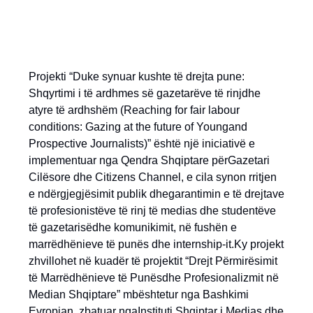
Projekti “Duke synuar kushte të drejta pune:
Shqyrtimi i të ardhmes së gazetarëve të rinjdhe
atyre të ardhshëm (Reaching for fair labour
conditions: Gazing at the future of Youngand
Prospective Journalists)” është një iniciativë e
implementuar nga Qendra Shqiptare përGazetari
Cilësore dhe Citizens Channel, e cila synon rritjen
e ndërgjegjësimit publik dhegarantimin e të drejtave
të profesionistëve të rinj të medias dhe studentëve
të gazetarisëdhe komunikimit, në fushën e
marrëdhënieve të punës dhe internship-it.Ky projekt
zhvillohet në kuadër të projektit “Drejt Përmirësimit
të Marrëdhënieve të Punësdhe Profesionalizmit në
Median Shqiptare” mbështetur nga Bashkimi
Evropian, zbatuar ngaInstituti Shqiptar i Medias dhe