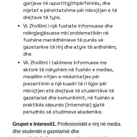
gjetjeve të raportitgjithpërfshirës, dhe
mjetet e përshtatshme për mbrojtjen e të
drejtave të tyre;
VI. Zhvillimi i një fushate informuese dhe
ndërgjegjësuese mbi problematikën në
fushëne marrëdhënieve të punës së
gazetarëve të rinj dhe atyre të ardhshëm;
dhe
VII. Zhvillimi i takimeve informuese me
aktorë të ndryshëm në fushën e medias,
meqëllim rritjen e mbështetjes për
prezantimin e një kuadri të ri ligjor për
mbrojtjen etë drejtave të studentëve të
gazetarisë dhe komunikimit, në fushën e
praktikës sëpunës (internship) gjatë
periudhës së studimeve akademike.
Grupet e Interesit
1.
Profesionistët e rinj në media
dhe studentët e gazetarisë dhe