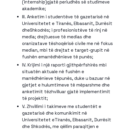
(internship)gjatë periudhës së studimeve
akademike;
III. Anketim i studentëve të gazetarisë në
Universitetet e Tiranës, Elbasanit, Durrësit
dheShkodrës; i profesionistëve të rinj në
media; drejtuesve të medias dhe
oranizatave tëshoqërisë civile me në fokus
median, mbi të drejtat e target-grupit në
fushën emarrëdhënieve të punës;
IV. Krijimi i një raporti gjithpërfshirës mbi
situatën aktuale në fushën e
marrëdhënieve tëpunës, duke u bazuar në
gjetjet e hulumtimeve të mëparshme dhe
anketimit tëzhvilluar gjatë implementimit
të projektit;
V. Zhvillimi i takimeve me studentët e
gazetarisë dhe komunikimit në
Universitetet eTiranës, Elbasanit, Durrësit
dhe Shkodrës, me qëllim paraqitjen e