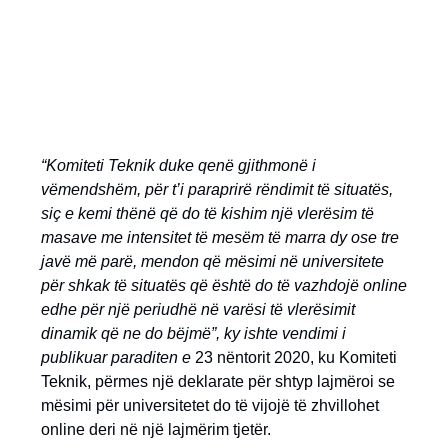
“Komiteti Teknik duke qenë gjithmonë i
vëmendshëm, për t’i paraprirë rëndimit të situatës,
siç e kemi thënë që do të kishim një vlerësim të
masave me intensitet të mesëm të marra dy ose tre
javë më parë, mendon që mësimi në universitete
për shkak të situatës që është do të vazhdojë online
edhe për një periudhë në varësi të vlerësimit
dinamik që ne do bëjmë”, ky ishte vendimi i
publikuar paraditen e
23 nëntorit 2020, ku Komiteti
Teknik, përmes një deklarate për shtyp lajmëroi se
mësimi për universitetet do të vijojë të zhvillohet
online deri në një lajmërim tjetër.