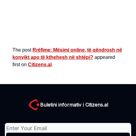
The post
Rrëfime: Mësimi online, të qëndrosh në
konvikt apo të kthehesh në shtëpi?
appeared
first on
Citizens.al
.
Buletini informativ i Citizens.al