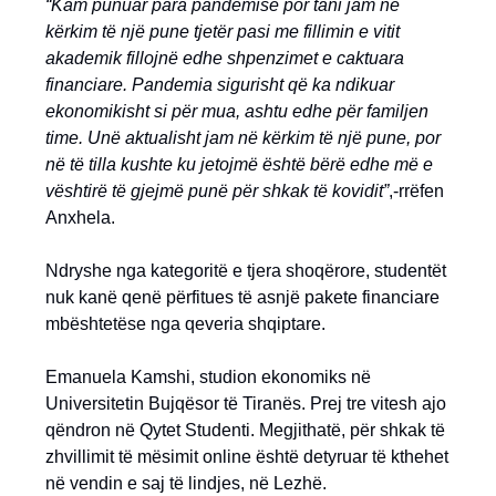
“Kam punuar para pandemisë por tani jam në
kërkim të një pune tjetër pasi me fillimin e vitit
akademik fillojnë edhe shpenzimet e caktuara
financiare. Pandemia sigurisht që ka ndikuar
ekonomikisht si për mua, ashtu edhe për familjen
time. Unë aktualisht jam në kërkim të një pune, por
në të tilla kushte ku jetojmë është bërë edhe më e
vështirë të gjejmë punë për shkak të kovidit”
,-rrëfen
Anxhela.
Ndryshe nga kategoritë e tjera shoqërore, studentët
nuk kanë qenë përfitues të asnjë pakete financiare
mbështetëse nga qeveria shqiptare.
Emanuela Kamshi, studion ekonomiks në
Universitetin Bujqësor të Tiranës. Prej tre vitesh ajo
qëndron në Qytet Studenti. Megjithatë, për shkak të
zhvillimit të mësimit online është detyruar të kthehet
në vendin e saj të lindjes, në Lezhë.