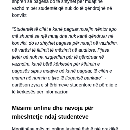
shpreh se pagesa do të shtyhet për muajt në
vazhdim për studentët që nuk do të qëndrojnë në
konvikt.
“Studentët të cilët e kanë paguar muajin nëntor apo
më shumë se një muaj dhe nuk kanë qëndruar në
konvikt, do tu shtyhet pagesa për muajt në vazhdim,
në varësi të fillimit të mësimit në auditore. Pjesa
tjetër që nuk na rizgjedhin për të qëndruar në
vazhdim, kanë bërë kërkesën për kthimin e
pagesës sipas muajve që kanë paguar, të cilën e
marrin në numrin e tyre të llogarisë bankare
“, -
qartëson zyra e shërbimeve studentore në përgjigje
të kërkesës për informacion.
Mësimi online dhe nevoja për
mbështetje ndaj studentëve
Megjithëse mësimi online tashmë është një praktikë