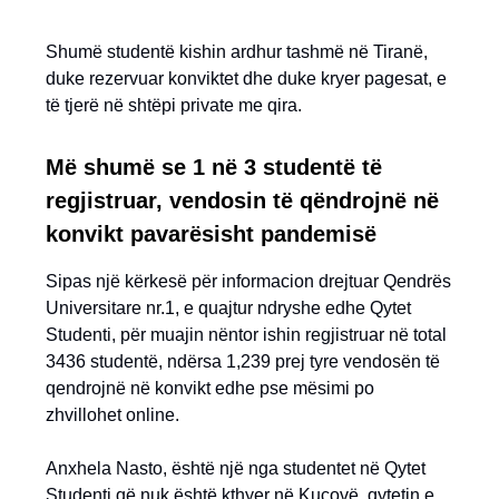
Shumë studentë kishin ardhur tashmë në Tiranë,
duke rezervuar konviktet dhe duke kryer pagesat, e
të tjerë në shtëpi private me qira.
Më shumë se 1 në 3 studentë
të
regjistruar, vendosin të qëndrojnë në
konvikt pavarësisht pandemisë
Sipas një kërkesë për informacion drejtuar Qendrës
Universitare nr.1, e quajtur ndryshe edhe Qytet
Studenti, për muajin nëntor ishin regjistruar në total
3436 studentë, ndërsa 1,239 prej tyre vendosën të
qendrojnë në konvikt edhe pse mësimi po
zhvillohet online.
Anxhela Nasto, është një nga studentet në Qytet
Studenti që nuk është kthyer në Kuçovë, qytetin e