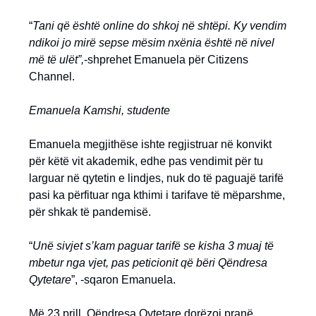
“
Tani që është online do shkoj në shtëpi. Ky vendim
ndikoi jo mirë sepse mësim nxënia është në nivel
më të ulët”,
-shprehet Emanuela për Citizens
Channel.
Emanuela Kamshi, studente
Emanuela megjithëse ishte regjistruar në konvikt
për këtë vit akademik, edhe pas vendimit për tu
larguar në qytetin e lindjes, nuk do të paguajë tarifë
pasi ka përfituar nga kthimi i tarifave të mëparshme,
për shkak të pandemisë.
“
Unë sivjet s’kam paguar tarifë se kisha 3 muaj të
mbetur nga vjet, pas peticionit që bëri Qëndresa
Qytetare
”, -sqaron Emanuela.
Më 23 prill, Qëndresa Qytetare dorëzoi pranë