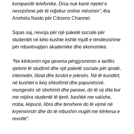
kompanitë telefonike. Disa nuk kanë mjetet e
nevojshme për të ndjekur online mësimin”,
-tha
Anxhela Nasto për Citizens Channel.
Sipas saj, nevoja për një paketë sociale për
studentët në këto kushte është mjaft e rëndësishme
për mbarëvajtjen akademike dhe ekonomike.
“Ne kërkonim nga qeveria përgjysmimin e tarifës
vjetore të studimit dhe një paketë sociale për qiratë,
internetin, librat dhe kostot e jetesës. Në të kundërt,
në kushtet e keq shkollimit dhe papunësisë,
mungesës së strehimit dhe parave, do të vij dita kur
me mijëra studentë të tjerë, bashkë me valixhe,
rroba, këpucë, libra dhe tenxhere do të vijmë në
kryeministri dhe do të mbushin rrugët me kërkesa e
revoltë”.