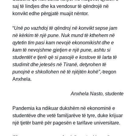
saj të lindjes dhe ka vendosur të qëndrojë në
konvikt edhe përgjatë muajit nëntor.
“
Unë po vazhdoj të qëndroj në konvikt sepse jam
në kërkim të një pune. Nuk mund të kthehem në
qytetin tim pasi kam nevojë ekonomikisht dhe e
kam të nevojshme gjetjen e një pune, ashtu si
studentët e tjerë që si pasojë e kostove të larta të
studimit dhe jetesës në Tiranë, detyrohen të
punojnë e shkollohen në të njëjtën kohë”
,-tregon
Anxhela.
Anxhela Nasto, studente
Pandemia ka ndikuar dukshëm në ekonominë e
studentëve dhe vetë familjarëve të tyre, duke krijuar
një tjetër barrë për pagesën e tarifave universitare.