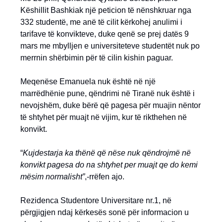
Këshillit Bashkiak një peticion të nënshkruar nga
332 studentë, me anë të cilit kërkohej anulimi i
tarifave të konvikteve, duke qenë se prej datës 9
mars me mbylljen e universiteteve studentët nuk po
merrnin shërbimin për të cilin kishin paguar.
Meqenëse Emanuela nuk është në një
marrëdhënie pune, qëndrimi në Tiranë nuk është i
nevojshëm, duke bërë që pagesa për muajin nëntor
të shtyhet për muajt në vijim, kur të rikthehen në
konvikt.
“
Kujdestarja ka thënë që nëse nuk qëndrojmë në
konvikt pagesa do na shtyhet per muajt qe do kemi
mësim normalisht”
,-rrëfen ajo.
Rezidenca Studentore Universitare nr.1, në
përgjigjen ndaj kërkesës sonë për informacion u