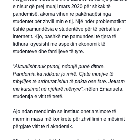
e nisur që prej muaji mars 2020 për shkak të
pandemisë, akoma vihen re pakënaqësi nga
studentët për zhvillimin e tij. Një ndër problematikat
është pamundësia e studentëve për të përballuar
internetit. Kjo, bashkë me pamundësi të tjera të
lidhura kryesisht me aspektin ekonomik të
studentëve dhe familjeve të tyre.
“
Aktualisht nuk punoj, ndonjë punë ditore.
Pandemia ka ndikuar jo mirë. Gjate muajve të
mbylljes të ardhurat ishin të pakta ose fare. Jetuam
me kursimet në njëfarë mënyre”,
-rrëfen Emanuela,
studentja e vitit të tretë.
Ajo ndan mendimin se institucionet arsimore të
merrnin masa më konkrete për zhvillimin e mësimit
përgjatë vitit të ri akademik.