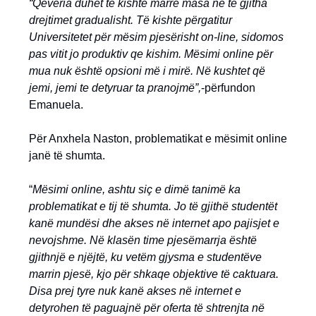
“Qeveria duhet të kishte marrë masa në të gjitha
drejtimet gradualisht. Të kishte përgatitur
Universitetet për mësim pjesërisht on-line, sidomos
pas vitit jo produktiv qe kishim. Mësimi online për
mua nuk është opsioni më i mirë. Në kushtet që
jemi, jemi te detyruar ta pranojmë”,
-përfundon
Emanuela.
Për Anxhela Naston, problematikat e mësimit online
janë të shumta.
“
Mësimi online, ashtu siç e dimë tanimë ka
problematikat e tij të shumta. Jo të gjithë studentët
kanë mundësi dhe akses në internet apo pajisjet e
nevojshme. Në klasën time pjesëmarrja është
gjithnjë e njëjtë, ku vetëm gjysma e studentëve
marrin pjesë, kjo për shkaqe objektive të caktuara.
Disa prej tyre nuk kanë akses në internet e
detyrohen të paguajnë për oferta të shtrenjta në