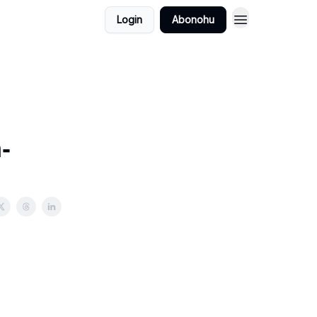
Login
Abonohu
h-