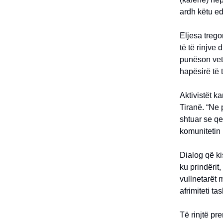
ardh këtu ed
Eljesa trego
të të rinjve
punëson vete
hapësirë të ti
Aktivistët ka
Tiranë. “Ne 
shtuar se q
komunitetin 
Dialog që ki
ku prindëri
vullnetarët 
afrimiteti ta
Të rinjtë pr