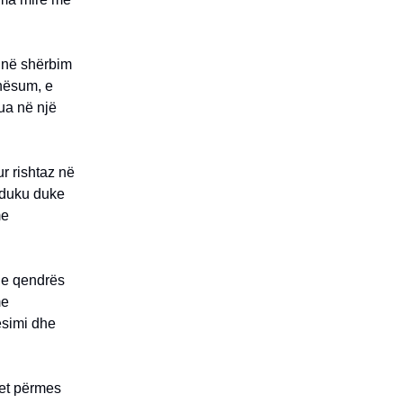
ë në shërbim
unësum, e
ua në një
ur rishtaz në
anduku duke
me
 e qendrës
me
esimi dhe
itet përmes