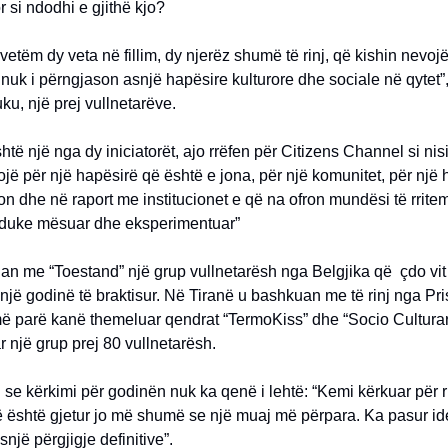
r si ndodhi e gjithë kjo?
etëm dy veta në fillim, dy njerëz shumë të rinj, që kishin nevojë
nuk i përngjason asnjë hapësire kulturore dhe sociale në qytet”
u, një prej vullnetarëve.
htë një nga dy iniciatorët, ajo rrëfen për Citizens Channel si nisi 
jë për një hapësirë që është e jona, për një komunitet, për një
n dhe në raport me institucionet e që na ofron mundësi të rritem
 duke mësuar dhe eksperimentuar”
an me “Toestand” një grup vullnetarësh nga Belgjika që çdo vi
r një godinë të braktisur. Në Tiranë u bashkuan me të rinj nga Pr
më parë kanë themeluar qendrat “TermoKiss” dhe “Socio Cultura
 një grup prej 80 vullnetarësh.
 se kërkimi për godinën nuk ka qenë i lehtë: “Kemi kërkuar për r
ë është gjetur jo më shumë se një muaj më përpara. Ka pasur id
një përgjigje definitive”.