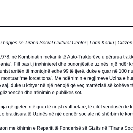
 i hapjes së Tirana Social Cultural Center | Lorin Kadiu | Citiz
1978, në Kombinatin mekanik të Auto-Traktorëve u përurua trakto
ania”. Fill pas tij inxhinierët dhe punonjësit e uzinës, një ndër k
unist arritën të montojnë edhe 99 të tjerë, duke e çuar në 100 n
ë montuar “me forcat tona”. Me ndërrimin e regjimeve Uzina e h
 saj, duke u kthyer në një rrënojë që veç marrëzisë së kohëve t
glizhencën dhe rrënimin e publikes sot.
mja që gjetën një grup të rinjsh vullnetarë, të cilët vendosën të 
 e braktisura të Uzinës në një qendër sociale në shërbim të komu
ron me kthimin e Repartit të Fonderisë së Gizës në “Tirana Soci