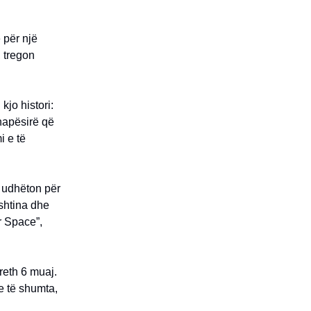
 për një
, tregon
kjo histori:
 hapësirë që
i e të
t udhëton për
ishtina dhe
r Space”,
reth 6 muaj.
e të shumta,