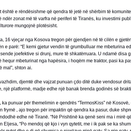
ët është e rëndësishme që qendra të jetë në shërbim të komunitet
 ndër zonat më të varfra në periferi të Tiranës, ku investimi pub
kulturore mungojnë plotësisht.
a, 16 vjeçar nga Kosova tregon për gjendjen në të cilën e gjetë
tën e parë: “E kemi gjetur vendin të grumbulluar me mbeturina e
ende joefektive si drunj, mure të shkatërruara. U ndamë disa g
të hequr mbeturinat nga hapësira, i hoqëm me traktor, pasi ka pa
ë mal”, shton ai.
vazhdim, djemtë dhe vajzat punuan çdo ditë duke vendosur dritar
, një platformë, madje edhe një banak brenda godinës së brakti
, ka punuar për themelimin e qendrës “TermosKiss” në Kosovë, e
ën frymë , ajo tregon për impaktin që qendra ka pasur, duke shp
ë ndodhë edhe në Tiranë. “Në Prishtinë ka qenë seni ma i mirë q
gon Eljesa, “Po mendoj që kjo i vyn qytetit, me i ik pak se ka shu
ër qytet dhe e di që shumica e njerëzve rrinë qaty. Sa rrin qaty