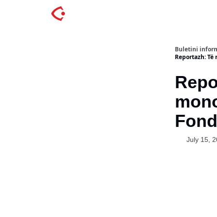
Buletini inform
Reportazh: Të 
Repor
monot
Fonde
July 15, 