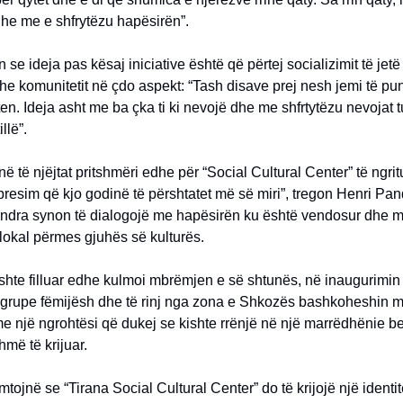
he me e shfrytëzu hapësirën”.
n se ideja pas kësaj iniciative është që përtej socializimit të jet
 dhe komunitetit në çdo aspekt: “Tash disave prej nesh jemi të p
n. Ideja asht me ba çka ti ki nevojë dhe me shfrtytëzu nevojat t
llë”.
në të njëjtat pritshmëri edhe për “Social Cultural Center” të ngrit
presim që kjo godinë të përshtatet më së miri”, tregon Henri P
endra synon të dialogojë me hapësirën ku është vendosur dhe 
lokal përmes gjuhës së kulturës.
shte filluar edhe kulmoi mbrëmjen e së shtunës, në inaugurimin
t, grupe fëmijësh dhe të rinj nga zona e Shkozës bashkoheshin 
me një ngrohtësi që dukej se kishte rrënjë në një marrëdhënie b
shmë të krijuar.
emtojnë se “Tirana Social Cultural Center” do të krijojë një ident