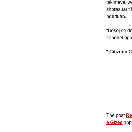
takimeve, w
shpresuar t’i
ndërtuan.
“Besoj se do
cenohet nga 
* Citizens C
The post
Re
e Gizës
appe