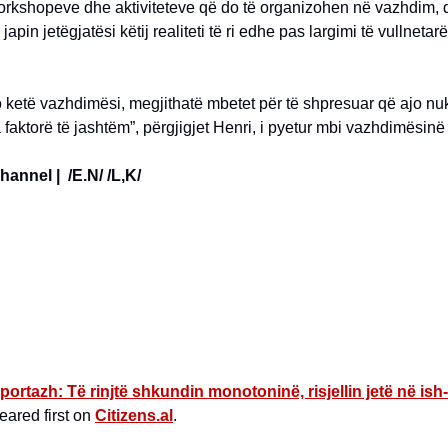
orkshopeve dhe aktiviteteve që do të organizohen në vazhdim,
 japin jetëgjatësi këtij realiteti të ri edhe pas largimi të vullneta
 ketë vazhdimësi, megjithatë mbetet për të shpresuar që ajo nu
faktorë të jashtëm”, përgjigjet Henri, i pyetur mbi vazhdimësinë
hannel | /E.N/ /L,K/
portazh: Të rinjtë shkundin monotoninë, risjellin jetë në is
ared first on
Citizens.al
.