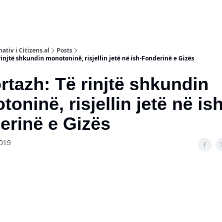
ativ i Citizens.al
Posts
rinjtë shkundin monotoninë, risjellin jetë në ish-Fonderinë e Gizës
tazh: Të rinjtë shkundin
oninë, risjellin jetë në is
rinë e Gizës
2019