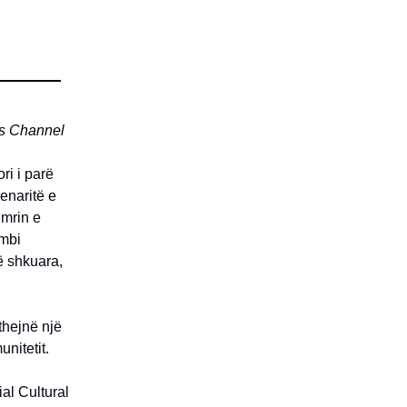
ens Channel
ri i parë
renaritë e
umrin e
umbi
ë shkuara,
kthejnë një
nitetit.
al Cultural