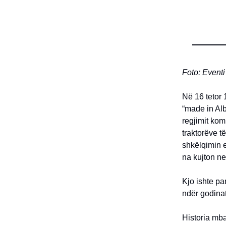
Foto: Eventi
Në 16 tetor 
“made in Alb
regjimit kom
traktorëve t
shkëlqimin e
na kujton ne
Kjo ishte pa
ndër godinat
Historia mba