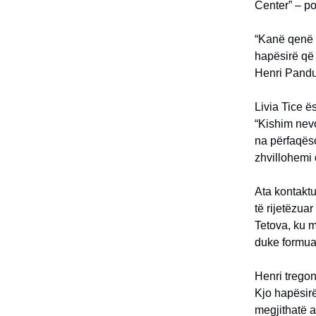
Center” – po
“Kanë qenë v
hapësirë që 
Henri Panduk
Livia Tice ës
“Kishim nevo
na përfaqëso
zhvillohemi
Ata kontaktu
të rijetëzua
Tetova, ku 
duke formuar
Henri tregon
Kjo hapësir
megjithatë as