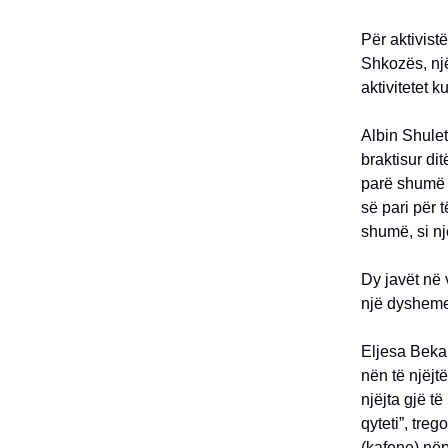
Për aktivist
Shkozës, një
aktivitetet 
Albin Shulet
braktisur di
parë shumë s
së pari për 
shumë, si nj
Dy javët në 
një dysheme
Eljesa Beka
nën të njëjt
njëjta gjë t
qyteti”, tre
(kafene) nëp