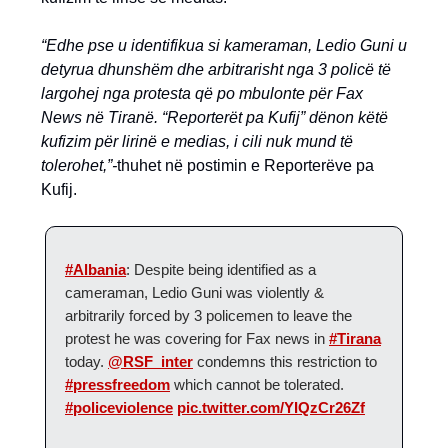
“Edhe pse u identifikua si kameraman, Ledio Guni u
detyrua dhunshëm dhe arbitrarisht nga 3 policë të
largohej nga protesta që po mbulonte për Fax
News në Tiranë. “Reporterët pa Kufij”
dënon këtë
kufizim për lirinë e medias, i cili nuk mund të
tolerohet,”-
thuhet në postimin e Reporterëve pa
Kufij.
#Albania
: Despite being identified as a
cameraman, Ledio Guni was violently &
arbitrarily forced by 3 policemen to leave the
protest he was covering for Fax news in
#Tirana
today.
@RSF_inter
condemns this restriction to
#pressfreedom
which cannot be tolerated.
#policeviolence
pic.twitter.com/YIQzCr26Zf