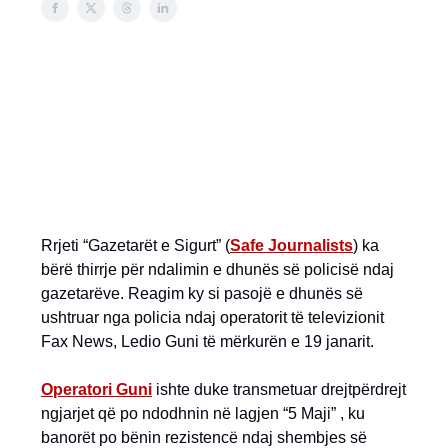
Rrjeti “Gazetarët e Sigurt” (
Safe Journalists
) ka
bërë thirrje për ndalimin e dhunës së policisë ndaj
gazetarëve. Reagim ky si pasojë e dhunës së
ushtruar nga policia ndaj operatorit të televizionit
Fax News, Ledio Guni të mërkurën e 19 janarit.
Operatori Guni
ishte duke transmetuar drejtpërdrejt
ngjarjet që po ndodhnin në lagjen “5 Maji” , ku
banorët po bënin rezistencë ndaj shembjes së