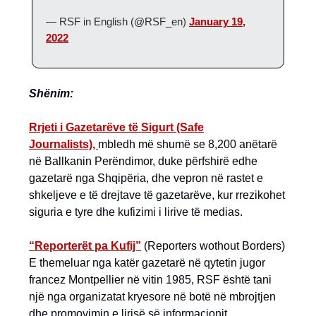
— RSF in English (@RSF_en)
January 19,
2022
Shënim:
Rrjeti i Gazetarëve të Sigurt (Safe
Journalists),
mbledh më shumë se 8,200 anëtarë
në Ballkanin Perëndimor, duke përfshirë edhe
gazetarë nga Shqipëria, dhe vepron në rastet e
shkeljeve e të drejtave të gazetarëve, kur rrezikohet
siguria e tyre dhe kufizimi i lirive të medias.
“Reporterët pa Kufij”
(Reporters wothout Borders)
E themeluar nga katër gazetarë në qytetin jugor
francez Montpellier në vitin 1985, RSF është tani
një nga organizatat kryesore në botë në mbrojtjen
dhe promovimin e lirisë së informacionit.