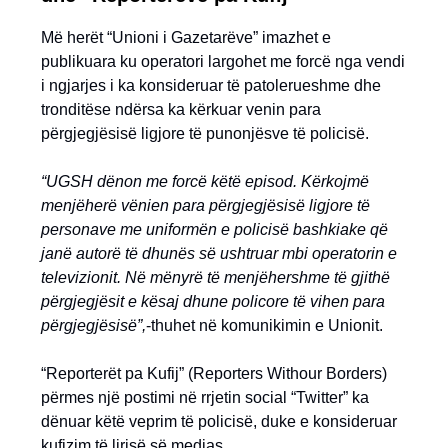
Më herët “Unioni i Gazetarëve” imazhet e
publikuara ku operatori largohet me forcë nga vendi
i ngjarjes i ka konsideruar të patolerueshme dhe
tronditëse ndërsa ka kërkuar venin para
përgjegjësisë ligjore të punonjësve të policisë.
“UGSH dënon me forcë këtë episod. Kërkojmë
menjëherë vënien para përgjegjësisë ligjore të
personave me uniformën e policisë bashkiake që
janë autorë të dhunës së ushtruar mbi operatorin e
televizionit. Në mënyrë të menjëhershme të gjithë
përgjegjësit e kësaj dhune policore të vihen para
përgjegjësisë”,
-thuhet në komunikimin e Unionit.
“Reporterët pa Kufij” (Reporters Withour Borders)
përmes një postimi në rrjetin social “Twitter” ka
dënuar këtë veprim të policisë, duke e konsideruar
kufizim të lirisë së medias.