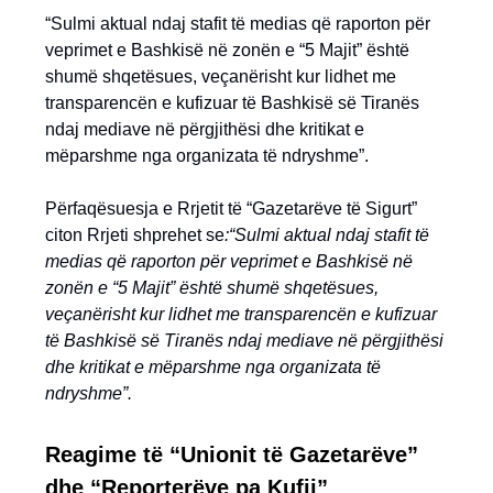
“Sulmi aktual ndaj stafit të medias që raporton për
veprimet e Bashkisë në zonën e “5 Majit” është
shumë shqetësues, veçanërisht kur lidhet me
transparencën e kufizuar të Bashkisë së Tiranës
ndaj mediave në përgjithësi dhe kritikat e
mëparshme nga organizata të ndryshme”.
Përfaqësuesja e Rrjetit të “Gazetarëve të Sigurt”
citon Rrjeti shprehet se
:“Sulmi aktual ndaj stafit të
medias që raporton për veprimet e Bashkisë në
zonën e “5 Majit” është shumë shqetësues,
veçanërisht kur lidhet me transparencën e kufizuar
të Bashkisë së Tiranës ndaj mediave në përgjithësi
dhe kritikat e mëparshme nga organizata të
ndryshme”.
Reagime të “Unionit të Gazetarëve”
dhe “Reporterëve pa Kufij”