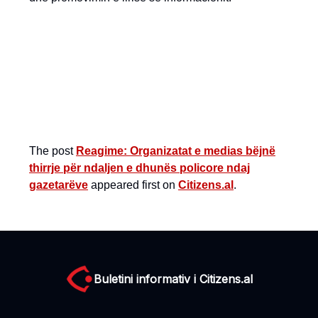
The post
Reagime: Organizatat e medias bëjnë
thirrje për ndaljen e dhunës policore ndaj
gazetarëve
appeared first on
Citizens.al
.
Buletini informativ i Citizens.al