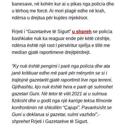
banesave, në kohën kur ai u pikas nga policia dhe
u tërhoq me forcë. Ai mori plagë edhe në krah,
ndërsa u drejtua për kujdes mjekësor.
Rrjeti i “Gazetarëve të Sigurt”
u shpreh
se policia
bashkiake nuk ka reaguar ende për këtë cështje,
ndërsa është një rast I përsëritur sjellja e tillë me
median gjatë raportimeve drejtpërdrejt.
“Ky nuk është pengimi i parë nga policia dhe ata
janë kritikuar edhe më parë për mënyrën se si i
trajtojnë gazetarët gjatë raportimit live nga terreni.
Gjithashtu, kjo nuk është hera e parë që sulmohet
gazetari Guni. Në tetor të vitit 2021 ai u sulmua
fizikisht dhe u godit nga një karrige teksa filmonte
konfrontimin në shkollën “Çajupi”. Pavarësisht se
Guni u deklarua si gazetar, sulmi vazhdoi”,-
shprehet
Rrjeti i Gazetarëve të Sigurt.