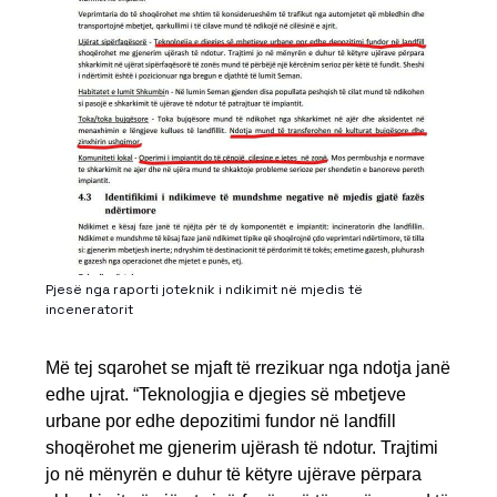
Pjesë nga raporti joteknik i ndikimit në mjedis të
inceneratorit
Më tej sqarohet se mjaft të rrezikuar nga ndotja janë
edhe ujrat. “Teknologjia e djegies së mbetjeve
urbane por edhe depozitimi fundor në landfill
shoqërohet me gjenerim ujërash të ndotur. Trajtimi
jo në mënyrën e duhur të këtyre ujërave përpara