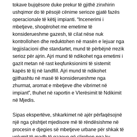
tokave bujqësore duke prekur të gjithë zinxhirin
ushqimor do të pësojë cënime serioze gjatë fazës
operacionale të këtij impianti. “Incenerimi i
mbetjeve, shoqërohet me emetime të
konsiderueshme gazesh, të cilat nëse nuk
kontrollohen dhe reduktohen në masën e lejuar nga
legjislacioni dhe standartet, mund të përbëjnë rrezik
serioz për ajrin. Ajri mund të ndikohet nga emetimi i
gazit metan në rast keqfunksionimi të sistemit
kapës të tij në landfill. Ajri mund të ndikohet
gjithashtu në masë të konsiderueshme nga
zhurmat, aromat e mbetjeve dhe vibrimet në
impiant”, thuhet në raportin e Vlerësimit të Ndikimit
në Mjedis.
Sipas ekspertëve, shkarkimet në ajër përfaqësojnë
një nga çështjet mjedisore më të rëndësishme në
procesin e djegies së mbetjeve urbane për shkak të
volumit të madh të gazeve që çlirohen nga ky