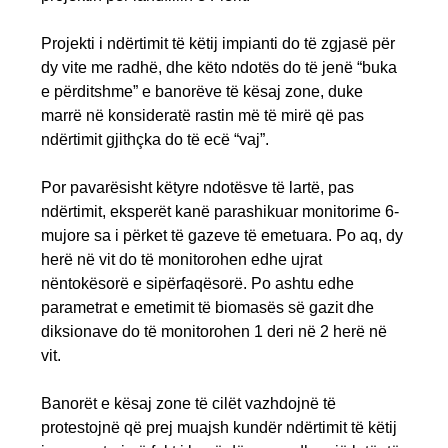
Projekti i ndërtimit të këtij impianti do të zgjasë për
dy vite me radhë, dhe këto ndotës do të jenë “buka
e përditshme” e banorëve të kësaj zone, duke
marrë në konsideratë rastin më të mirë që pas
ndërtimit gjithçka do të ecë “vaj”.
Por pavarësisht këtyre ndotësve të lartë, pas
ndërtimit, eksperët kanë parashikuar monitorime 6-
mujore sa i përket të gazeve të emetuara. Po aq, dy
herë në vit do të monitorohen edhe ujrat
nëntokësorë e sipërfaqësorë. Po ashtu edhe
parametrat e emetimit të biomasës së gazit dhe
diksionave do të monitorohen 1 deri në 2 herë në
vit.
Banorët e kësaj zone të cilët vazhdojnë të
protestojnë që prej muajsh kundër ndërtimit të këtij