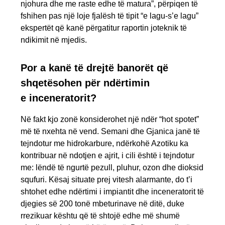
njohura dhe me raste edhe të matura”, përpiqen të
fshihen pas një loje fjalësh të tipit “e lagu-s’e lagu”
ekspertët që kanë përgatitur raportin joteknik të
ndikimit në mjedis.
Por a kanë të drejtë banorët që
shqetësohen për ndërtimin
e inceneratorit?
Në fakt kjo zonë konsiderohet një ndër “hot spotet”
më të nxehta në vend. Semani dhe Gjanica janë të
tejndotur me hidrokarbure, ndërkohë Azotiku ka
kontribuar në ndotjen e ajrit, i cili është i tejndotur
me: lëndë të ngurtë pezull, pluhur, ozon dhe dioksid
squfuri. Kësaj situate prej vitesh alarmante, do t’i
shtohet edhe ndërtimi i impiantit dhe inceneratorit të
djegies së 200 tonë mbeturinave në ditë, duke
rrezikuar kështu që të shtojë edhe më shumë