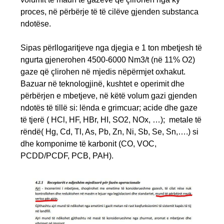
proces, në përbërje të të cilëve gjenden substanca
ndotëse.
Sipas përllogaritjeve nga djegia e 1 ton mbetjesh të
ngurta gjenerohen 4500-6000 Nm3/t (në 11% O2)
gaze që çlirohen në mjedis nëpërmjet oxhakut.
Bazuar në teknologjinë, kushtet e operimit dhe
përbërjen e mbetjeve, në këtë volum gazi gjenden
ndotës të tillë si: lënda e grimcuar; acide dhe gaze
të tjerë ( HCl, HF, HBr, HI, SO2, NOx, …); metale të
rëndë( Hg, Cd, Tl, As, Pb, Zn, Ni, Sb, Se, Sn,….) si
dhe komponime të karbonit (CO, VOC,
PCDD/PCDF, PCB, PAH).