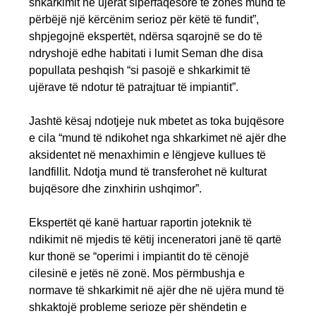
shkarkimit në ujërat sipërfaqësorë të zonës mund të
përbëjë një kërcënim serioz për këtë të fundit”,
shpjegojnë ekspertët, ndërsa sqarojnë se do të
ndryshojë edhe habitati i lumit Seman dhe disa
popullata peshqish “si pasojë e shkarkimit të
ujërave të ndotur të patrajtuar të impiantit”.
Jashtë kësaj ndotjeje nuk mbetet as toka bujqësore
e cila “mund të ndikohet nga shkarkimet në ajër dhe
aksidentet në menaxhimin e lëngjeve kullues të
landfillit. Ndotja mund të transferohet në kulturat
bujqësore dhe zinxhirin ushqimor”.
Ekspertët që kanë hartuar raportin joteknik të
ndikimit në mjedis të këtij inceneratori janë të qartë
kur thonë se “operimi i impiantit do të cënojë
cilesinë e jetës në zonë. Mos përmbushja e
normave të shkarkimit në ajër dhe në ujëra mund të
shkaktojë probleme serioze për shëndetin e