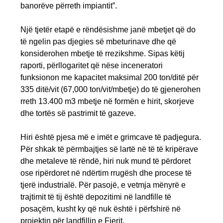
banorëve përreth impiantit”.
Një tjetër etapë e rëndësishme janë mbetjet që do
të ngelin pas djegies së mbeturinave dhe që
konsiderohen mbetje të rrezikshme. Sipas këtij
raporti, përllogaritet që nëse inceneratori
funksionon me kapacitet maksimal 200 ton/ditë për
335 ditë/vit (67,000 ton/vit/mbetje) do të gjenerohen
rreth 13.400 m3 mbetje në formën e hirit, skorjeve
dhe tortës së pastrimit të gazeve.
Hiri është pjesa më e imët e grimcave të padjegura.
Për shkak të përmbajtjes së lartë në të të kripërave
dhe metaleve të rëndë, hiri nuk mund të përdoret
ose ripërdoret në ndërtim rrugësh dhe procese të
tjerë industrialë. Për pasojë, e vetmja mënyrë e
trajtimit të tij është depozitimi në landfille të
posaçëm, kusht ky që nuk është i përfshirë në
projektin për landfillin e Fierit.