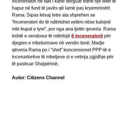
inceneratori në fakt i kanë dërguar edhe një letër të
hapur në fund të javës që lamë pas kryeministrit
Rama. Sipas kësaj letre ata shprehen se
“Inceneratori do të ndërtohet vetëm nëse kalojnë
mbi trupat e tyre”, por nga ana tjetër qeveria Rama
është e vendosur të ndërtojë
6 inceneratorë
për
djegien e mbeturinave në vendin tonë. Madje
qëveria Rama po i “shet” koncensionet PPP-të e
incenartorëve të mbetjeve si e vetmja zgjidhje për
të pastruar Shqipërinë.
Autor: Citizens Channel