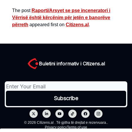
The post
Raporti/Arsyet se pse inceneratori i
Vërrisë është kërcënim për jetën e banorëve
përreth
appeared first on
Citizens.al
.
Buletini informativ i Citizens.al
© 2026 Citizens.al . Të gjitha të drejtat e rezervuara..
Privacy policy
Terms of use