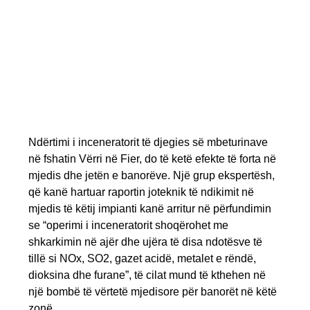
Ndërtimi i inceneratorit të djegies së mbeturinave
në fshatin Vërri në Fier, do të ketë efekte të forta në
mjedis dhe jetën e banorëve. Një grup ekspertësh,
që kanë hartuar raportin joteknik të ndikimit në
mjedis të këtij impianti kanë arritur në përfundimin
se “operimi i inceneratorit shoqërohet me
shkarkimin në ajër dhe ujëra të disa ndotësve të
tillë si NOx, SO2, gazet acidë, metalet e rëndë,
dioksina dhe furane”, të cilat mund të kthehen në
një bombë të vërtetë mjedisore për banorët në këtë
zonë.