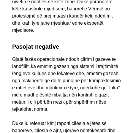
nivelin e ndotjes në këtë zonë. Duke parandjerë
këtë katastrofë mjedisore, banorët e Vërrisë po
protestojnë që prej muajsh kundër këtij ndërtimi,
dhe krah tyre janë rrjeshtuar edhe ekspertët
mjedisorë.
Pasojat negative
Gjatë fazës operacionale ndodh çlirim i gazeve të
landfillit, ka emetim gazesh nga sistemi i trajtimit të
lëngjeve kullues dhe lekateve dhe, emetim gazesh
nga makineritë që do të punojnë për kompaktësimin
e mbetjeve dhe mbulimin e tyre, ndërkohë që “frika”
më e madhe është mbajtja nën kontroll e gazit
metan, i cili përbën rrezik për shpërthim nëse
tejkalohet norma.
Duke iu referuar këtij raporti cilësia e jëtës së
banorëve, cilësia e ajrit, ujërave nëntokësorë dhe