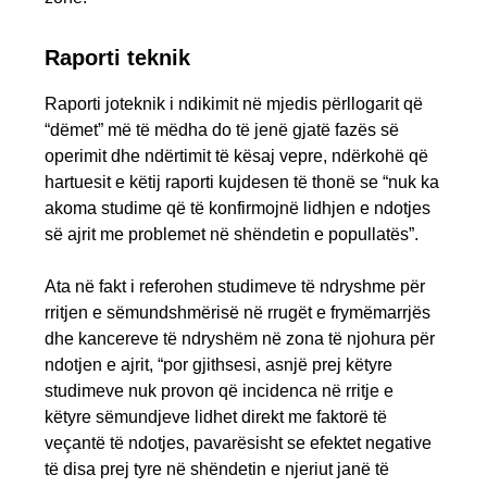
Raporti teknik
Raporti joteknik i ndikimit në mjedis përllogarit që
“dëmet” më të mëdha do të jenë gjatë fazës së
operimit dhe ndërtimit të kësaj vepre, ndërkohë që
hartuesit e këtij raporti kujdesen të thonë se “nuk ka
akoma studime që të konfirmojnë lidhjen e ndotjes
së ajrit me problemet në shëndetin e popullatës”.
Ata në fakt i referohen studimeve të ndryshme për
rritjen e sëmundshmërisë në rrugët e frymëmarrjës
dhe kancereve të ndryshëm në zona të njohura për
ndotjen e ajrit, “por gjithsesi, asnjë prej këtyre
studimeve nuk provon që incidenca në rritje e
këtyre sëmundjeve lidhet direkt me faktorë të
veçantë të ndotjes, pavarësisht se efektet negative
të disa prej tyre në shëndetin e njeriut janë të