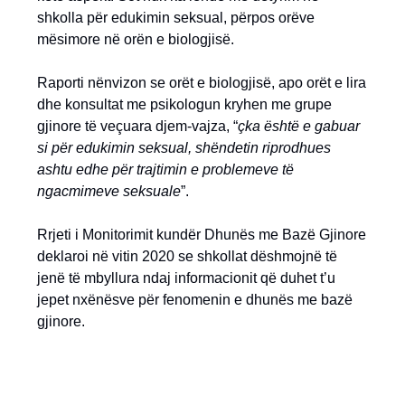
shkolla për edukimin seksual, përpos orëve
mësimore në orën e biologjisë.
Raporti nënvizon se orët e biologjisë, apo orët e lira
dhe konsultat me psikologun kryhen me grupe
gjinore të veçuara djem-vajza, “
çka është e gabuar
si për edukimin seksual, shëndetin riprodhues
ashtu edhe për trajtimin e problemeve të
ngacmimeve seksuale
”.
Rrjeti i Monitorimit kundër Dhunës me Bazë Gjinore
deklaroi në vitin 2020 se shkollat dëshmojnë të
jenë të mbyllura ndaj informacionit që duhet t’u
jepet nxënësve për fenomenin e dhunës me bazë
gjinore.