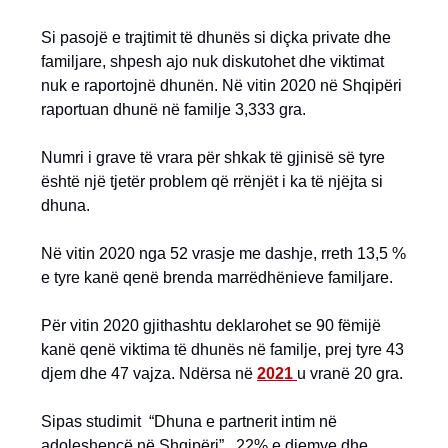
Si pasojë e trajtimit të dhunës si diçka private dhe
familjare, shpesh ajo nuk diskutohet dhe viktimat
nuk e raportojnë dhunën. Në vitin 2020 në Shqipëri
raportuan dhunë në familje 3,333 gra.
Numri i grave të vrara për shkak të gjinisë së tyre
është një tjetër problem që rrënjët i ka të njëjta si
dhuna.
Në vitin 2020 nga 52 vrasje me dashje, rreth 13,5 %
e tyre kanë qenë brenda marrëdhënieve familjare.
Për vitin 2020 gjithashtu deklarohet se 90 fëmijë
kanë qenë viktima të dhunës në familje, prej tyre 43
djem dhe 47 vajza. Ndërsa në
2021
u vranë 20 gra.
Sipas studimit “Dhuna e partnerit intim në
adoleshencë në Shqipëri”, 22% e djemve dhe