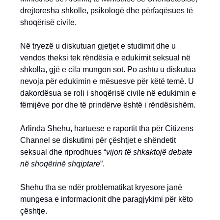
drejtoresha shkolle, psikologë dhe përfaqësues të
shoqërisë civile.
Në tryezë u diskutuan gjetjet e studimit dhe u
vendos theksi tek rëndësia e edukimit seksual në
shkolla, gjë e cila mungon sot. Po ashtu u diskutua
nevoja për edukimin e mësuesve për këtë temë. U
dakordësua se roli i shoqërisë civile në edukimin e
fëmijëve por dhe të prindërve është i rëndësishëm.
Arlinda Shehu, hartuese e raportit tha për Citizens
Channel se diskutimi për çështjet e shëndetit
seksual dhe riprodhues “
vijon të shkaktojë debate
në shoqërinë shqiptare
”.
Shehu tha se ndër problematikat kryesore janë
mungesa e informacionit dhe paragjykimi për këto
çështje.