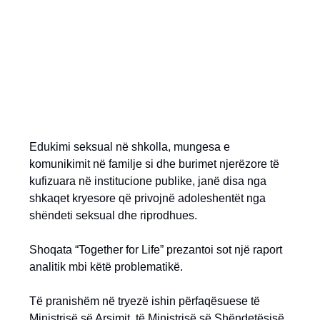
Edukimi seksual në shkolla, mungesa e
komunikimit në familje si dhe burimet njerëzore të
kufizuara në institucione publike, janë disa nga
shkaqet kryesore që privojnë adoleshentët nga
shëndeti seksual dhe riprodhues.
Shoqata “Together for Life” prezantoi sot një raport
analitik mbi këtë problematikë.
Të pranishëm në tryezë ishin përfaqësuese të
Ministrisë së Arsimit, të Ministrisë së Shëndetësisë,