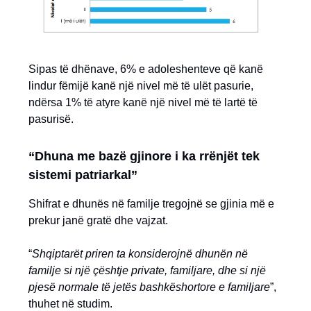
Sipas të dhënave, 6% e adoleshenteve që kanë
lindur fëmijë kanë një nivel më të ulët pasurie,
ndërsa 1% të atyre kanë një nivel më të lartë të
pasurisë.
“Dhuna me bazë gjinore i ka rrënjët tek
sistemi patriarkal”
Shifrat e dhunës në familje tregojnë se gjinia më e
prekur janë gratë dhe vajzat.
“
Shqiptarët priren ta konsiderojnë dhunën në
familje si një çështje private, familjare, dhe si një
pjesë normale të jetës bashkëshortore e familjare
”,
thuhet në studim.