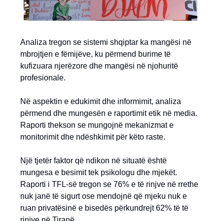
Analiza tregon se sistemi shqiptar ka mangësi në
mbrojtjen e fëmijëve, ku përmend burime të
kufizuara njerëzore dhe mangësi në njohuritë
profesionale.
Në aspektin e edukimit dhe informimit, analiza
përmend dhe mungesën e raportimit etik në media.
Raporti thekson se mungojnë mekanizmat e
monitorimit dhe ndëshkimit për këto raste.
Një tjetër faktor që ndikon në situatë është
mungesa e besimit tek psikologu dhe mjekët.
Raporti i TFL-së tregon se 76% e të rinjve në rrethe
nuk janë të sigurt ose mendojnë që mjeku nuk e
ruan privatësinë e bisedës përkundrejt 62% të të
rinjve në Tiranë.