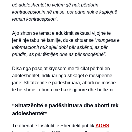
që adoleshentët jo vetëm që nuk përdorin
kontracepsionin në masë, por edhe nuk e kuptojnë
termin kontracepsion
”.
Ajo shton se temat e edukimit seksual vijojnë te
jenë një tabu në familje, duke shtuar se “
mungesa e
informacionit nuk sjell dobi për askënd, as për
prindin, as për fëmijën dhe as për shoqërinë”
.
Disa nga pasojat kryesore me të cilat përballen
adoleshentët, ndikuar nga shkaqet e mësipërme
janë: Shtatzënitë e padëshiruara, aborti në moshë
të hershme, dhuna me bazë gjinore dhe bullizmi.
“Shtatzënitë e padëshiruara dhe aborti tek
adoleshentët”
Të dhënat e Institutit të Shëndetit publik
ADHS
,