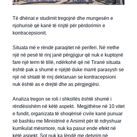
Të dhënat e studimit tregojnë dhe mungesën e
njohurisë që kanë të rinjtë për përdorimin e
kontracepsionit.
Situata më e rëndë paraqitet në periferi. Në rrethe
një në pesë të rinj janë përgjigjur që nuk e kuptojnë
fare një term të tillë, ndërkohë që në Tiranë situata
është pak a shumë e njëjtë duke marrë parasysh se
një në shtatë të rinj deklaruan se kontracepsioni
nuk është as e drejtë dhe as përgjegjësi.
Analiza tregon se roli i shkollës është shumë i
rëndësishëm në këtë aspekt. Megjithëse në 10 vitet
e fundit, organizata të shoqërisë civile kanë punuar
së bashku me Ministrinë e Arsimit për të ndryshuar
kurrikulat mësimore, nuk ka pasur ende efekt në
këtë aspekt. Sot nuk ka lëndë me detyrim në