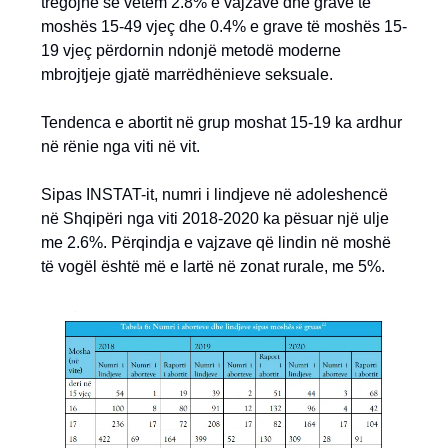
tregojnë se vetëm 2.8% e vajzave dhe grave të
moshës 15-49 vjeç dhe 0.4% e grave të moshës 15-
19 vjeç përdornin ndonjë metodë moderne
mbrojtjeje gjatë marrëdhënieve seksuale.
Tendenca e abortit në grup moshat 15-19 ka ardhur
në rënie nga viti në vit.
Sipas INSTAT-it, numri i lindjeve në adoleshencë
në Shqipëri nga viti 2018-2020 ka pësuar një ulje
me 2.6%. Përqindja e vajzave që lindin në moshë
të vogël është më e lartë në zonat rurale, me 5%.