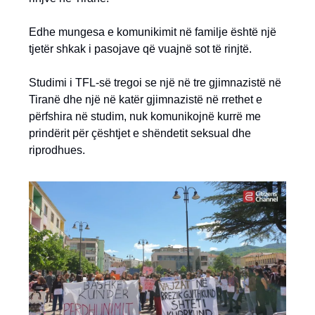
Edhe mungesa e komunikimit në familje është një
tjetër shkak i pasojave që vuajnë sot të rinjtë.
Studimi i TFL-së tregoi se një në tre gjimnazistë në
Tiranë dhe një në katër gjimnazistë në rrethet e
përfshira në studim, nuk komunikojnë kurrë me
prindërit për çështjet e shëndetit seksual dhe
riprodhues.