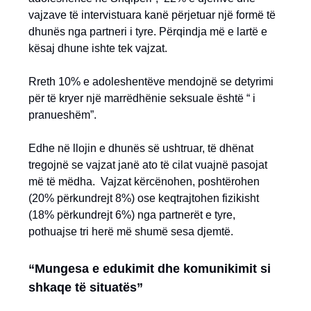
vajzave të intervistuara kanë përjetuar një formë të
dhunës nga partneri i tyre. Përqindja më e lartë e
kësaj dhune ishte tek vajzat.
Rreth 10% e adoleshentëve mendojnë se detyrimi
për të kryer një marrëdhënie seksuale është “ i
pranueshëm”.
Edhe në llojin e dhunës së ushtruar, të dhënat
tregojnë se vajzat janë ato të cilat vuajnë pasojat
më të mëdha. Vajzat kërcënohen, poshtërohen
(20% përkundrejt 8%) ose keqtrajtohen fizikisht
(18% përkundrejt 6%) nga partnerët e tyre,
pothuajse tri herë më shumë sesa djemtë.
“Mungesa e edukimit dhe komunikimit si
shkaqe të situatës”