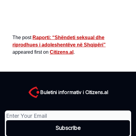
The post
Raporti: “Shëndeti seksual dhe
riprodhues i adoleshentëve në Shqipëri”
appeared first on
Citizens.al
.
Buletini informativ i Citizens.al