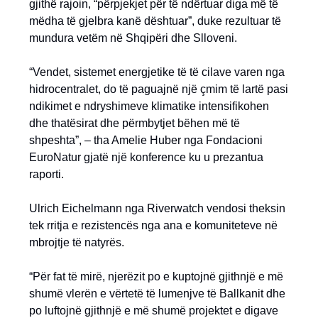
gjithë rajoin, “përpjekjet për të ndërtuar diga më të
mëdha të gjelbra kanë dështuar”, duke rezultuar të
mundura vetëm në Shqipëri dhe Slloveni.
“Vendet, sistemet energjetike të të cilave varen nga
hidrocentralet, do të paguajnë një çmim të lartë pasi
ndikimet e ndryshimeve klimatike intensifikohen
dhe thatësirat dhe përmbytjet bëhen më të
shpeshta”, – tha Amelie Huber nga Fondacioni
EuroNatur gjatë një konference ku u prezantua
raporti.
Ulrich Eichelmann nga Riverwatch vendosi theksin
tek rritja e rezistencës nga ana e komuniteteve në
mbrojtje të natyrës.
“Për fat të mirë, njerëzit po e kuptojnë gjithnjë e më
shumë vlerën e vërtetë të lumenjve të Ballkanit dhe
po luftojnë gjithnjë e më shumë projektet e digave