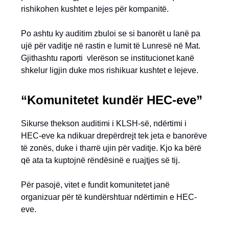
rishikohen kushtet e lejes për kompanitë.
Po ashtu ky auditim zbuloi se si banorët u lanë pa
ujë për vaditje në rastin e lumit të Lunresë në Mat.
Gjithashtu raporti vlerëson se institucionet kanë
shkelur ligjin duke mos rishikuar kushtet e lejeve.
“Komunitetet kundër HEC-eve”
Sikurse thekson auditimi i KLSH-së, ndërtimi i
HEC-eve ka ndikuar drepërdrejt tek jeta e banorëve
të zonës, duke i tharrë ujin për vaditje. Kjo ka bërë
që ata ta kuptojnë rëndësinë e ruajtjes së tij.
Për pasojë, vitet e fundit komunitetet janë
organizuar për të kundërshtuar ndërtimin e HEC-
eve.