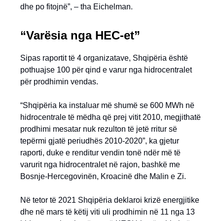
dhe po fitojnë”, – tha Eichelman.
“Varësia nga HEC-et”
Sipas raportit të 4 organizatave, Shqipëria është
pothuajse 100 për qind e varur nga hidrocentralet
për prodhimin vendas.
“Shqipëria ka instaluar më shumë se 600 MWh në
hidrocentrale të mëdha që prej vitit 2010, megjithatë
prodhimi mesatar nuk rezulton të jetë rritur së
tepërmi gjatë periudhës 2010-2020”, ka gjetur
raporti, duke e renditur vendin tonë ndër më të
varurit nga hidrocentralet në rajon, bashkë me
Bosnje-Hercegovinën, Kroacinë dhe Malin e Zi.
Në tetor të 2021 Shqipëria deklaroi krizë energjitike
dhe në mars të këtij viti uli prodhimin në 11 nga 13