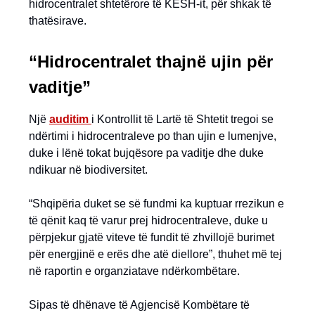
hidrocentralet shtetërore të KESH-it, për shkak të
thatësirave.
“Hidrocentralet thajnë ujin për
vaditje”
Një
auditim
i Kontrollit të Lartë të Shtetit tregoi se
ndërtimi i hidrocentraleve po than ujin e lumenjve,
duke i lënë tokat bujqësore pa vaditje dhe duke
ndikuar në biodiversitet.
“Shqipëria duket se së fundmi ka kuptuar rrezikun e
të qënit kaq të varur prej hidrocentraleve, duke u
përpjekur gjatë viteve të fundit të zhvillojë burimet
për energjinë e erës dhe atë diellore”, thuhet më tej
në raportin e organziatave ndërkombëtare.
Sipas të dhënave të Agjencisë Kombëtare të