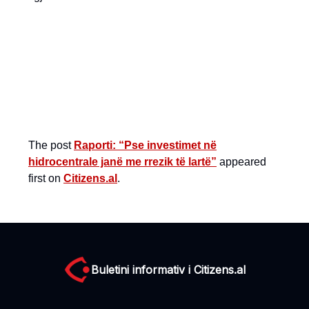
The post
Raporti: “Pse investimet në
hidrocentrale janë me rrezik të lartë”
appeared
first on
Citizens.al
.
Buletini informativ i Citizens.al