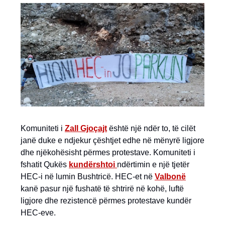
Komuniteti i
Zall Gjoçajt
është një ndër to, të cilët
janë duke e ndjekur çështjet edhe në mënyrë ligjore
dhe njëkohësisht përmes protestave. Komuniteti i
fshatit Qukës
kundërshtoi
ndërtimin e një tjetër
HEC-i në lumin Bushtricë. HEC-et në
Valbonë
kanë pasur një fushatë të shtrirë në kohë, luftë
ligjore dhe rezistencë përmes protestave kundër
HEC-eve.