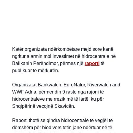
Katër organizata ndërkombëtare mejdisore kanë
ngritur alarmin mbi investimet në hidrocentrale në
Ballkanin Perëndimor, përmes një
raporti
të
publikuar të mërkurën.
Organizatat Bankwatch, EuroNatur, Riverwatch and
WWF Adria, përmendin 9 raste nga rajoni të
hidrocentraleve me rrezik më të lartë, ku për
Shqipërinë veçojnë Skavicën.
Raporti thotë se qindra hidrocentralë të vegjël të
dëmshëm për biodiversitetin janë ndërtuar në të