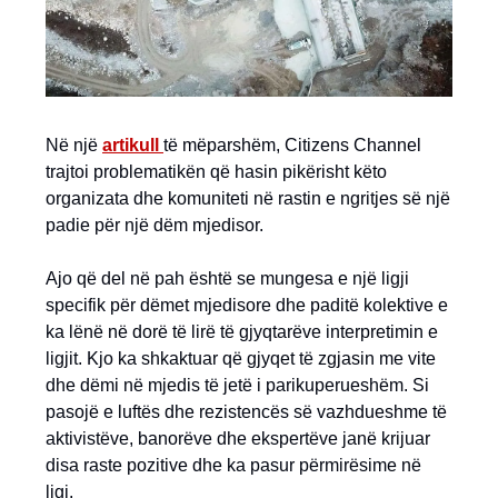
Në një
artikull
të mëparshëm, Citizens Channel
trajtoi problematikën që hasin pikërisht këto
organizata dhe komuniteti në rastin e ngritjes së një
padie për një dëm mjedisor.
Ajo që del në pah është se mungesa e një ligji
specifik për dëmet mjedisore dhe paditë kolektive e
ka lënë në dorë të lirë të gjyqtarëve interpretimin e
ligjit. Kjo ka shkaktuar që gjyqet të zgjasin me vite
dhe dëmi në mjedis të jetë i parikuperueshëm. Si
pasojë e luftës dhe rezistencës së vazhdueshme të
aktivistëve, banorëve dhe ekspertëve janë krijuar
disa raste pozitive dhe ka pasur përmirësime në
ligj.