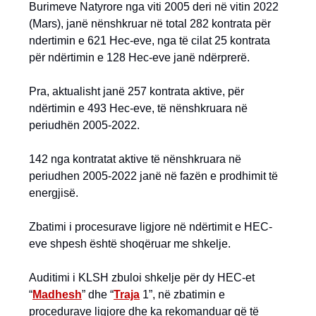
Burimeve Natyrore nga viti 2005 deri në vitin 2022
(Mars), janë nënshkruar në total 282 kontrata për
ndertimin e 621 Hec-eve, nga të cilat 25 kontrata
për ndërtimin e 128 Hec-eve janë ndërprerë.
Pra, aktualisht janë 257 kontrata aktive, për
ndërtimin e 493 Hec-eve, të nënshkruara në
periudhën 2005-2022.
142 nga kontratat aktive të nënshkruara në
periudhen 2005-2022 janë në fazën e prodhimit të
energjisë.
Zbatimi i procesurave ligjore në ndërtimit e HEC-
eve shpesh është shoqëruar me shkelje.
Auditimi i KLSH zbuloi shkelje për dy HEC-et
“
Madhesh
” dhe “
Traja
1”, në zbatimin e
procedurave ligjore dhe ka rekomanduar që të