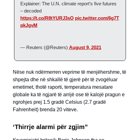
Explainer: The U.N. climate report’s five futures
– decoded
https://t.co/R8tYURJ3sO
pic.twitter.com/6g7T
pkJgvM
— Reuters (@Reuters)
August 9, 2021
Nëse nuk ndërmerren veprime të menjëhershme, të
shpejta dhe në shkallë të gjerë për të zvogëluar
emetimet, thotë raporti, temperatura mesatare
globale ka të ngjarë të arrijë ose të kalojë pragun e
ngrohjes prej 1.5 gradë Celsius (2.7 gradë
Fahrenheit) brenda 20 viteve.
‘Thirrje alarmi për zgjim”