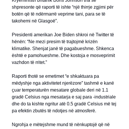
Kryeministri britanik Boris Johnson tha se
shpresonte që raporti të ishte “një thirrje zgjimi për
botën që të ndërmarrë veprime tani, para se të
takohemi në Glasgoë”.
Presidenti amerikan Joe Biden shkroi në Twitter të
hënën: “Ne mezi presim të trajtojmë krizën
klimatike. Shenjat janë të pagabueshme. Shkenca
është e pamohueshme. Dhe kostoja e mosveprimit
vazhdon të rritet.”
Raporti thotë se emetimet “e shkaktuara pa
mëdyshje nga aktivitetet njerëzore” tashmë e kanë
çuar temperaturën mesatare globale deri në 1.1
gradë Celsius nga mesatarja e saj para -industriale
dhe do ta kishte ngritur atë 0.5 gradë Celsius më tej
pa efektin zbutës të ndotjes në atmosferë.
Ngrohja e mëtejshme mund të nënkuptojë që në