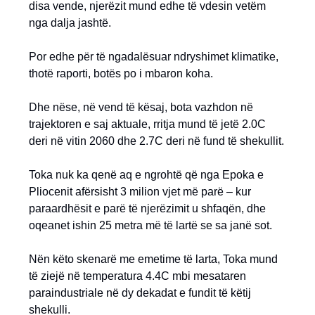
disa vende, njerëzit mund edhe të vdesin vetëm
nga dalja jashtë.
Por edhe për të ngadalësuar ndryshimet klimatike,
thotë raporti, botës po i mbaron koha.
Dhe nëse, në vend të kësaj, bota vazhdon në
trajektoren e saj aktuale, rritja mund të jetë 2.0C
deri në vitin 2060 dhe 2.7C deri në fund të shekullit.
Toka nuk ka qenë aq e ngrohtë që nga Epoka e
Pliocenit afërsisht 3 milion vjet më parë – kur
paraardhësit e parë të njerëzimit u shfaqën, dhe
oqeanet ishin 25 metra më të lartë se sa janë sot.
Nën këto skenarë me emetime të larta, Toka mund
të ziejë në temperatura 4.4C mbi mesataren
paraindustriale në dy dekadat e fundit të këtij
shekulli.