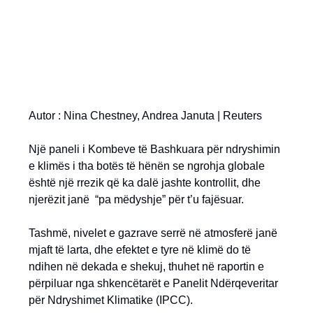
Autor : Nina Chestney, Andrea Januta | Reuters
Një paneli i Kombeve të Bashkuara për ndryshimin
e klimës i tha botës të hënën se ngrohja globale
është një rrezik që ka dalë jashte kontrollit, dhe
njerëzit janë “pa mëdyshje” për t’u fajësuar.
Tashmë, nivelet e gazrave serrë në atmosferë janë
mjaft të larta, dhe efektet e tyre në klimë do të
ndihen në dekada e shekuj, thuhet në raportin e
përpiluar nga shkencëtarët e Panelit Ndërqeveritar
për Ndryshimet Klimatike (IPCC).