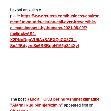
Lexoni artikullin e
plotë:
https://www.reuters.com/business/environ
ment/un-sounds-clarion-call-over-irreversible-
climate-impacts-by-humans-2021-08-09/?
fbclid=IwAR1-
X2PNoDgqVU6AxSAEXQeCX373_-
SqJJBdyyrd8e6BSBguH166g8J4XyI
The post
Raporti i OKB për ndryshimet klimatike:
”Alarm i kuq për njerëzimin”
appeared first on