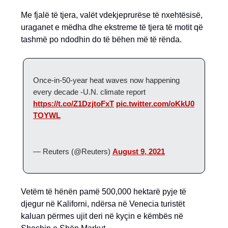
Me fjalë të tjera, valët vdekjeprurëse të nxehtësisë,
uraganet e mëdha dhe ekstreme të tjera të motit që
tashmë po ndodhin do të bëhen më të rënda.
Once-in-50-year heat waves now happening
every decade -U.N. climate report
https://t.co/Z1DzjtoFxT
pic.twitter.com/oKkU0
TOYWL
— Reuters (@Reuters)
August 9, 2021
Vetëm të hënën pamë 500,000 hektarë pyje të
djegur në Kaliforni, ndërsa në Venecia turistët
kaluan përmes ujit deri në kyçin e këmbës në