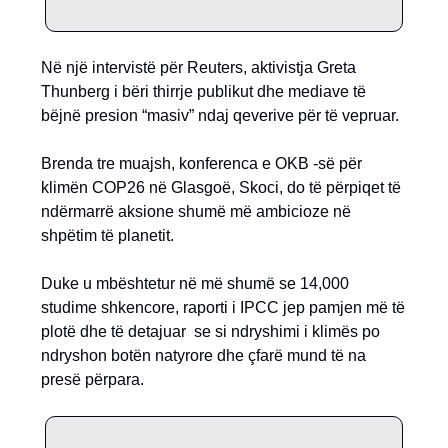
Në një intervistë për Reuters, aktivistja Greta
Thunberg i bëri thirrje publikut dhe mediave të
bëjnë presion “masiv” ndaj qeverive për të vepruar.
Brenda tre muajsh, konferenca e OKB -së për
klimën COP26 në Glasgoë, Skoci, do të përpiqet të
ndërmarrë aksione shumë më ambicioze në
shpëtim të planetit.
Duke u mbështetur në më shumë se 14,000
studime shkencore, raporti i IPCC jep pamjen më të
plotë dhe të detajuar se si ndryshimi i klimës po
ndryshon botën natyrore dhe çfarë mund të na
presë përpara.