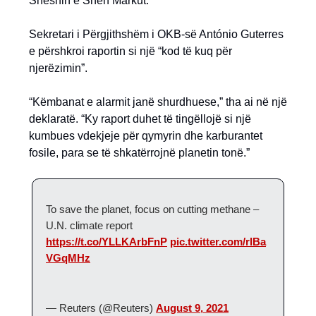
Sheshin e Shën Markut.
Sekretari i Përgjithshëm i OKB-së António Guterres
e përshkroi raportin si një “kod të kuq për
njerëzimin”.
“Këmbanat e alarmit janë shurdhuese,” tha ai në një
deklaratë. “Ky raport duhet të tingëllojë si një
kumbues vdekjeje për qymyrin dhe karburantet
fosile, para se të shkatërrojnë planetin tonë.”
To save the planet, focus on cutting methane –
U.N. climate report
https://t.co/YLLKArbFnP
pic.twitter.com/rlBa
VGqMHz
— Reuters (@Reuters)
August 9, 2021