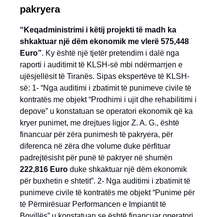
pakryera
“Keqadministrimi i këtij projekti të madh ka
shkaktuar një dëm ekonomik me vlerë 575,448
Euro”
. Ky është një tjetër pretendim i dalë nga
raporti i auditimit të KLSH-së mbi ndërmarrjen e
ujësjellësit të Tiranës. Sipas ekspertëve të KLSH-
së: 1- “Nga auditimi i zbatimit të punimeve civile të
kontratës me objekt “Prodhimi i ujit dhe rehabilitimi i
depove” u konstatuan se operatori ekonomik që ka
kryer punimet, me drejtues ligjor Z. A. G., është
financuar për zëra punimesh të pakryera, për
diferenca në zëra dhe volume duke përfituar
padrejtësisht për punë të pakryer në shumën
222,816 Euro
duke shkaktuar një dëm ekonomik
për buxhetin e shtetit”. 2- Nga auditimi i zbatimit të
punimeve civile të kontratës me objekt “Punime për
të Përmirësuar Performancen e Impiantit të
Bovillës” u konstatuan se është financuar operatori