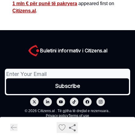
1 mln € për punë të pakryera
appeared first on
Citizens.al
.
Buletini informativ i Citizens.al
© 2026 Citizens.al . Të gjitha të drejtat e rezervuara..
Privacy policy
Terms of use
Powered by beehiiv