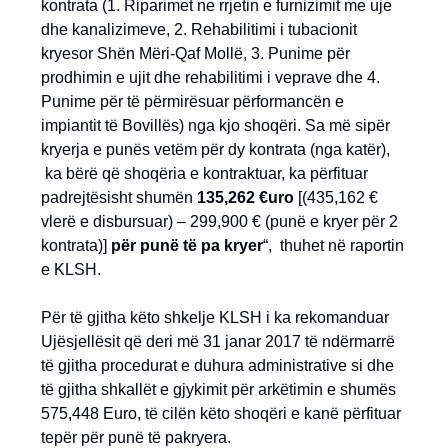
kontrata (1. Riparimet ne rrjetin e furnizimit me uje
dhe kanalizimeve, 2. Rehabilitimi i tubacionit
kryesor Shën Mëri-Qaf Mollë, 3. Punime për
prodhimin e ujit dhe rehabilitimi i veprave dhe 4.
Punime për të përmirësuar përformancën e
impiantit të Bovillës) nga kjo shoqëri. Sa më sipër
kryerja e punës vetëm për dy kontrata (nga katër),
ka bërë që shoqëria e kontraktuar, ka përfituar
padrejtësisht shumën
135,262 €uro
[(435,162 €
vlerë e disbursuar) – 299,900 € (punë e kryer për 2
kontrata)]
për punë të pa kryer
“, thuhet në raportin
e KLSH.
Për të gjitha këto shkelje KLSH i ka rekomanduar
Ujësjellësit që deri më 31 janar 2017 të ndërmarrë
të gjitha procedurat e duhura administrative si dhe
të gjitha shkallët e gjykimit për arkëtimin e shumës
575,448 Euro, të cilën këto shoqëri e kanë përfituar
tepër për punë të pakryera.