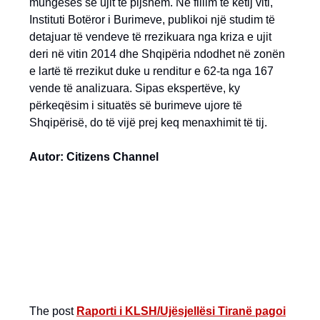
mungesës së ujit të pijshëm. Në fillim të këtij viti,
Instituti Botëror i Burimeve, publikoi një studim të
detajuar të vendeve të rrezikuara nga kriza e ujit
deri në vitin 2014 dhe Shqipëria ndodhet në zonën
e lartë të rrezikut duke u renditur e 62-ta nga 167
vende të analizuara. Sipas ekspertëve, ky
përkeqësim i situatës së burimeve ujore të
Shqipërisë, do të vijë prej keq menaxhimit të tij.
Autor: Citizens Channel
The post
Raporti i KLSH/Ujësjellësi Tiranë pagoi