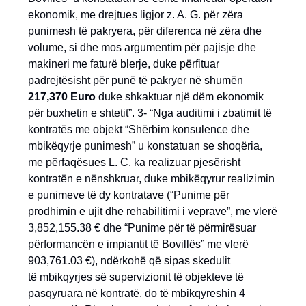
ekonomik, me drejtues ligjor z. A. G. për zëra
punimesh të pakryera, për diferenca në zëra dhe
volume, si dhe mos argumentim për pajisje dhe
makineri me faturë blerje, duke përfituar
padrejtësisht për punë të pakryer në shumën
217,370
Euro
duke shkaktuar një dëm ekonomik
për buxhetin e shtetit”. 3- “Nga auditimi i zbatimit të
kontratës me objekt “Shërbim konsulence dhe
mbikëqyrje punimesh” u konstatuan se shoqëria,
me përfaqësues L. C. ka realizuar pjesërisht
kontratën e nënshkruar, duke mbikëqyrur realizimin
e punimeve të dy kontratave (“Punime për
prodhimin e ujit dhe rehabilitimi i veprave”, me vlerë
3,852,155.38 € dhe “Punime për të përmirësuar
përformancën e impiantit të Bovillës” me vlerë
903,761.03 €), ndërkohë që sipas skedulit
të mbikqyrjes së supervizionit të objekteve të
pasqyruara në kontratë, do të mbikqyreshin 4