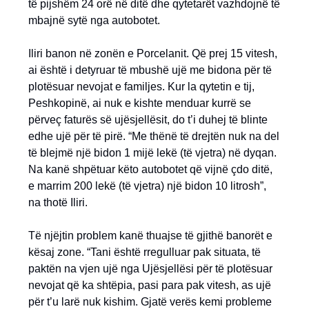
të pijshëm 24 orë në ditë dhe qytetarët vazhdojnë të
mbajnë sytë nga autobotet.
Iliri banon në zonën e Porcelanit. Që prej 15 vitesh,
ai është i detyruar të mbushë ujë me bidona për të
plotësuar nevojat e familjes. Kur la qytetin e tij,
Peshkopinë, ai nuk e kishte menduar kurrë se
përveç faturës së ujësjellësit, do t’i duhej të blinte
edhe ujë për të pirë. “Me thënë të drejtën nuk na del
të blejmë një bidon 1 mijë lekë (të vjetra) në dyqan.
Na kanë shpëtuar këto autobotet që vijnë çdo ditë,
e marrim 200 lekë (të vjetra) një bidon 10 litrosh”,
na thotë Iliri.
Të njëjtin problem kanë thuajse të gjithë banorët e
kësaj zone. “Tani është rregulluar pak situata, të
paktën na vjen ujë nga Ujësjellësi për të plotësuar
nevojat që ka shtëpia, pasi para pak vitesh, as ujë
për t’u larë nuk kishim. Gjatë verës kemi probleme