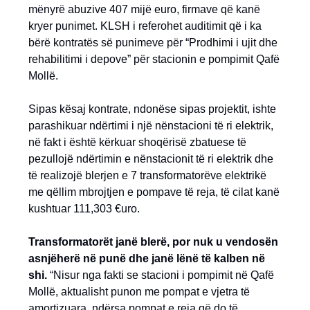
mënyrë abuzive 407 mijë euro, firmave që kanë
kryer punimet. KLSH i referohet auditimit që i ka
bërë kontratës së punimeve për “Prodhimi i ujit dhe
rehabilitimi i depove” për stacionin e pompimit Qafë
Mollë.
Sipas kësaj kontrate, ndonëse sipas projektit, ishte
parashikuar ndërtimi i një nënstacioni të ri elektrik,
në fakt i është kërkuar shoqërisë zbatuese të
pezullojë ndërtimin e nënstacionit të ri elektrik dhe
të realizojë blerjen e 7 transformatorëve elektrikë
me qëllim mbrojtjen e pompave të reja, të cilat kanë
kushtuar 111,303 €uro.
Transformatorët janë blerë, por nuk u vendosën
asnjëherë në punë dhe janë lënë të kalben në
shi.
“Nisur nga fakti se stacioni i pompimit në Qafë
Mollë, aktualisht punon me pompat e vjetra të
amortizuara, ndërsa pompat e reja që do të