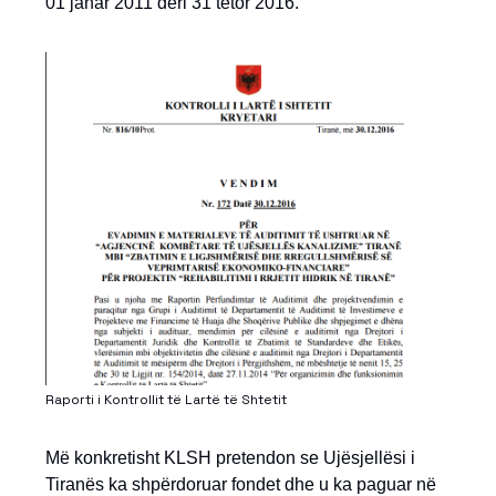
01 janar 2011 deri 31 tetor 2016.
Raporti i Kontrollit të Lartë të Shtetit
Më konkretisht KLSH pretendon se Ujësjellësi i
Tiranës ka shpërdoruar fondet dhe u ka paguar në