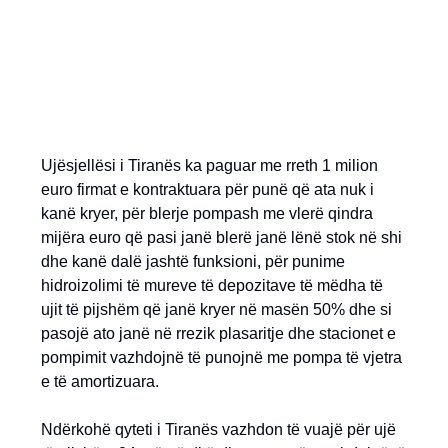
Ujësjellësi i Tiranës ka paguar me rreth 1 milion
euro firmat e kontraktuara për punë që ata nuk i
kanë kryer, për blerje pompash me vlerë qindra
mijëra euro që pasi janë blerë janë lënë stok në shi
dhe kanë dalë jashtë funksioni, për punime
hidroizolimi të mureve të depozitave të mëdha të
ujit të pijshëm që janë kryer në masën 50% dhe si
pasojë ato janë në rrezik plasaritje dhe stacionet e
pompimit vazhdojnë të punojnë me pompa të vjetra
e të amortizuara.
Ndërkohë qyteti i Tiranës vazhdon të vuajë për ujë