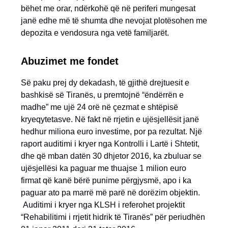
bëhet me orar, ndërkohë që në periferi mungesat
janë edhe më të shumta dhe nevojat plotësohen me
depozita e vendosura nga vetë familjarët.
Abuzimet me fondet
Së paku prej dy dekadash, të gjithë drejtuesit e
bashkisë së Tiranës, u premtojnë “ëndërrën e
madhe” me ujë 24 orë në çezmat e shtëpisë
kryeqytetasve. Në fakt në rrjetin e ujësjellësit janë
hedhur miliona euro investime, por pa rezultat. Një
raport auditimi i kryer nga Kontrolli i Lartë i Shtetit,
dhe që mban datën 30 dhjetor 2016, ka zbuluar se
ujësjellësi ka paguar me thuajse 1 milion euro
firmat që kanë bërë punime përgjysmë, apo i ka
paguar ato pa marrë më parë në dorëzim objektin.
Auditimi i kryer nga KLSH i referohet projektit
“Rehabilitimi i rrjetit hidrik të Tiranës” për periudhën