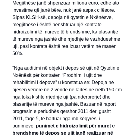
Megjithëse janë shpenzuar miliona euro, edhe ato
investime që janë bërë, nuk janë aspak cilësore.
Sipas KLSH-së, depoja në qytetin e Nxënësve,
megjithëse i është nënshtruar një kontrate
hidroizolimi të mureve të brendshme, ka plasaritje
të mureve nga jashtë dhe rrjedhje të vazhdueshme
uji, pasi kontrata është realizuar vetëm në masën
50%.
“Nga auditimi në objekt i depos së ujit në Qytetin e
Nxënësit për kontratën “Prodhimi i ujit dhe
rehabilitimi i depove” u konstatua se: Depoja në
pjesën veriore në 2 vende në lartësinë rreth 150 cm
nga toka kishte rrjedhje uji (pa ndërprerje) dhe
plasaritje të mureve nga jashtë. Bazuar në raport
progresin e periudhës qershor 2011 deri gusht
2011, faqe 5, të hartuar nga mbikëqyrësi i
punimeve,
punimet e hidroizolimit për muret e
brendshme të depos se ujit janë realizuar në