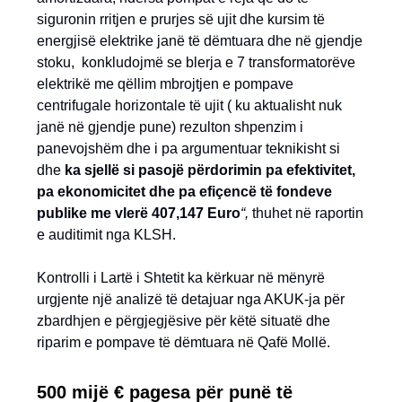
siguronin rritjen e prurjes së ujit dhe kursim të
energjisë elektrike janë të dëmtuara dhe në gjendje
stoku, konkludojmë se blerja e 7 transformatorëve
elektrikë me qëllim mbrojtjen e pompave
centrifugale horizontale të ujit ( ku aktualisht nuk
janë në gjendje pune) rezulton shpenzim i
panevojshëm dhe i pa argumentuar teknikisht si
dhe
ka sjellë si pasojë përdorimin pa efektivitet,
pa ekonomicitet dhe pa efiçencë të fondeve
publike me vlerë 407,147 Euro
“,
thuhet në raportin
e auditimit nga KLSH.
Kontrolli i Lartë i Shtetit ka kërkuar në mënyrë
urgjente një analizë të detajuar nga AKUK-ja për
zbardhjen e përgjegjësive për këtë situatë dhe
riparim e pompave të dëmtuara në Qafë Mollë.
500 mijë
€ pagesa për punë të