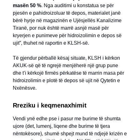
masën 50 %
. Nga auditimi u konstatua se për
pjesën e pahidroizoluar të depos, materialet janë
bërë hyrje në magazinën e Ujësjellës Kanalizime
Tiranë, por nuk është marrë asnjë masë për
kryerjen e punimeve për hidroizolimin e depos së
ujit”, thuhet në raportin e KLSH-së.
Të gjendur përballë kësaj situate, KLSH i kërkon
AKUK-së që të ngrejë menjëherë një grup pune
dhe t’i kërkojë firmës përkatëse të marrin masa për
hidroizolimin e plotë të depos së ujit në Qytetin e
Nxënësve.
Rreziku i keqmenaxhimit
Vendi ynë edhe pse i pasur me burime të shumta
ujore (det, lumenj, liqene dhe burime të tjera
nëntokësore), shumë shpejt mund të ndjejë krizën e