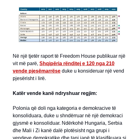
Në një tjetër raport të Freedom House publikuar një
vit më parë,
Shqipëria rënditej e 120 nga 210
vende pjesëmarrëse
duke u konsideruar një vend
pjesërisht i lirë.
Katër vende kanë ndryshuar regjim:
Polonia që doli nga kategoria e demokracive të
konsoliduara, duke u shndërruar në një demokraci
gjysmë e konsoliduar. Ndërkohë Hungaria, Serbia
dhe Mali i Zi kanë dalë plotësisht nga grupi i
vendeve demokratike dhe tani janë të klasifikuara si