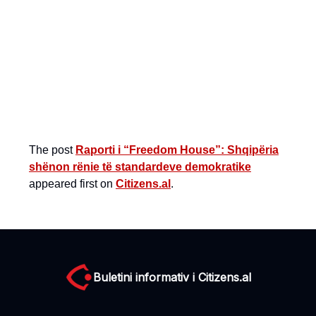
The post
Raporti i “Freedom House”: Shqipëria
shënon rënie të standardeve demokratike
appeared first on
Citizens.al
.
Buletini informativ i Citizens.al