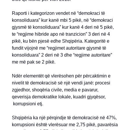
Raporti i kategorizon vendet në “demokraci të
konsoliduara” kur kanë mbi 5 pikë, në “demokraci
gjysmë të konsoliduara” kur kanë 4 deri në 5 pikë,
te “regjime hibride apo në tranzicion” 3 deri në 4
pikë, ku bën pjesë edhe Shqipëria. Kategoritë e
fundit vijojnë me “regjimet autoritare gjysmë të
konsoliduara” 2 deri në 3 dhe “regjime autoritare”
me më pak se 2 pikë.
Ndër elementët që vlerësohen për përcaktimin e
nivelit të demokracisë së një vendi janë: procesi
zgjedhor, shoqëria civile, media e pavarur,
qeverisja demokratike lokale, kuadri gjyqësor,
korrupsioni etj.
Shqipëria ka një përqindje të demokracisë në 47%,
korrupsioni është vlerësuar me 2,75 pikë, pavarësia