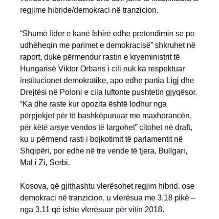
regjime hibride/demokraci në tranzicion.
“Shumë lider e kanë fshirë edhe pretendimin se po
udhëheqin me parimet e demokracisë” shkruhet në
raport, duke përmendur rastin e kryeministrit të
Hungarisë Viktor Orbans i cili nuk ka respektuar
institucionet demokratike, apo edhe partia Ligj dhe
Drejtësi në Poloni e cila luftonte pushtetin gjyqësor.
“Ka dhe raste kur opozita është lodhur nga
përpjekjet për të bashkëpunuar me maxhorancën,
për këtë arsye vendos të largohet” citohet në draft,
ku u përmend rasti i bojkotimit të parlamentit në
Shqipëri, por edhe në tre vende të tjera, Bullgari,
Mal i Zi, Serbi.
Kosova, që gjithashtu vlerësohet regjim hibrid, ose
demokraci në tranzicion, u vlerësua me 3.18 pikë –
nga 3.11 që ishte vlerësuar për vitin 2018.