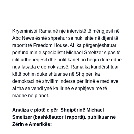
Kryeministri Rama në një intervistë të mëngjesit në
Abc News është shprehur se nuk ishte në dijeni të
raportit të Freedom House. Ai ka përgenjështruar
përfundimin e specialistit Michael Smeltzer sipas të
cilit udhëheqësit dhe politikanët po heqin dorë edhe
nga fasada e demokracisë. Rama ka kundërshtuar
këtë pohim duke shtuar se në Shqipëri ka
demokraci në zhvillim, ndërsa për lirinë e mediave
ai tha se vendi ynë ka lirinë e shpifjeve më të
madhe në planet.
Analiza e plotë e për Shqipërinë Michael
Smeltzer (bashkëautor i raportit), publikuar në
Zërin e Amerikës: