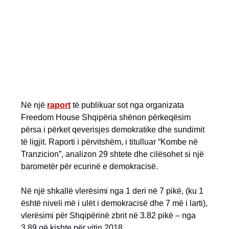
Në një
raport
të publikuar sot nga organizata
Freedom House Shqipëria shënon përkeqësim
përsa i përket qeverisjes demokratike dhe sundimit
të ligjit. Raporti i përvitshëm, i titulluar “Kombe në
Tranzicion”, analizon 29 shtete dhe cilësohet si një
barometër për ecurinë e demokracisë.
Në një shkallë vlerësimi nga 1 deri në 7 pikë, (ku 1
është niveli më i ulët i demokracisë dhe 7 më i larti),
vlerësimi për Shqipërinë zbrit në 3.82 pikë – nga
3.89 që kishte për vitin 2018.