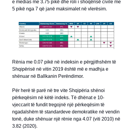
e medias me 3.75 pikë dhe roli i shoqërisë civile me
5 pikë nga 7 që janë maksimalet në vlerësim.
Rënia me 0.07 pikë në indeksin e përgjithshëm të
Shqipërisë në vitin 2019 është më e madhja e
shënuar në Ballkanin Perëndimor.
Për herë të parë në tre vite Shqipëria shënoi
përkeqësim në këtë indeks. Të dhënat e 10-
vjeccarit të fundit tregojnë një përkeqësim të
ngadalshëm të standardeve demokratike në vendin
tonë, duke shënuar një rënie nga 4.07 (viti 2010) në
3.82 (2020).