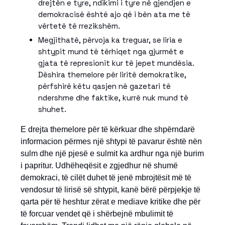
drejtën e tyre, ndikimi i tyre në gjendjen e
demokracisë është ajo që i bën ata me të
vërtetë të rrezikshëm.
Megjithatë, përvoja ka treguar, se liria e
shtypit mund të tërhiqet nga gjurmët e
gjata të represionit kur të jepet mundësia.
Dëshira themelore për liritë demokratike,
përfshirë këtu qasjen në gazetari të
ndershme dhe faktike, kurrë nuk mund të
shuhet.
E drejta themelore për të kërkuar dhe shpërndarë
informacion përmes një shtypi të pavarur është nën
sulm dhe një pjesë e sulmit ka ardhur nga një burim
i papritur. Udhëheqësit e zgjedhur në shumë
demokraci, të cilët duhet të jenë mbrojtësit më të
vendosur të lirisë së shtypit, kanë bërë përpjekje të
qarta për të heshtur zërat e mediave kritike dhe për
të forcuar vendet që i shërbejnë mbulimit të