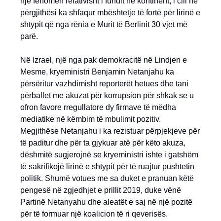
një fenomen relativisht i fundit në kontinent, i cili në
përgjithësi ka shfaqur mbështetje të fortë për lirinë e
shtypit që nga rënia e Murit të Berlinit 30 vjet më
parë.
Në Izrael, një nga pak demokracitë në Lindjen e
Mesme, kryeministri Benjamin Netanjahu ka
përsëritur vazhdimisht reporterët hetues dhe tani
përballet me akuzat për korrupsion për shkak se u
ofron favore rregullatore dy firmave të mëdha
mediatike në këmbim të mbulimit pozitiv.
Megjithëse Netanjahu i ka rezistuar përpjekjeve për
të paditur dhe për ta gjykuar atë për këto akuza,
dëshmitë sugjerojnë se kryeministri ishte i gatshëm
të sakrifikojë lirinë e shtypit për të ruajtur pushtetin
politik. Shumë votues me sa duket e pranuan këtë
pengesë në zgjedhjet e prillit 2019, duke vënë
Partinë Netanyahu dhe aleatët e saj në një pozitë
për të formuar një koalicion të ri qeverisës.