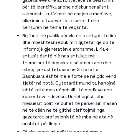
gazetarëve dhe autoriteteve të dështimit
për të identifikuar dhe ndjekur penalisht
sulmuesit, kufizimet në qasjen e mediave,
bllokimin e faqeve të internetit dhe
censurën në tema të veçanta.
Ngrihuni në publik për vlerën e shtypit të lirë
dhe mbështesni edukimin qytetar që do të
informojë gjeneratën e ardhshme. Liria e
shtypit është një nga shtyllat më
themelore të demokracisë amerikane dhe
mbrojtja kushtetuese në Shtetet e
Bashkuara është më e fortë se në çdo vend
tjetër në botë. Qytetarët mund ta harrojnë
lehtë këtë mes rrëqebullit të mediave dhe
komenteve ndezëse. Udhëheqësit dhe
mësuesit politikë duhet të përsërisin masën
në të cilën ne të gjithë përfitojmë nga
gazetarët profesionistë që mbajnë ata në
pushtet për llogari.
Të sigurohet që politika dhe ndihma e