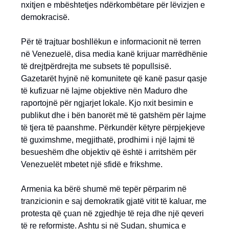
nxitjen e mbështetjes ndërkombëtare për lëvizjen e
demokracisë.
Për të trajtuar boshllëkun e informacionit në terren
në Venezuelë, disa media kanë krijuar marrëdhënie
të drejtpërdrejta me subsets të popullsisë.
Gazetarët hyjnë në komunitete që kanë pasur qasje
të kufizuar në lajme objektive nën Maduro dhe
raportojnë për ngjarjet lokale. Kjo nxit besimin e
publikut dhe i bën banorët më të gatshëm për lajme
të tjera të paanshme. Përkundër këtyre përpjekjeve
të guximshme, megjithatë, prodhimi i një lajmi të
besueshëm dhe objektiv që është i arritshëm për
Venezuelët mbetet një sfidë e frikshme.
Armenia ka bërë shumë më tepër përparim në
tranzicionin e saj demokratik gjatë vitit të kaluar, me
protesta që çuan në zgjedhje të reja dhe një qeveri
të re reformiste. Ashtu si në Sudan, shumica e