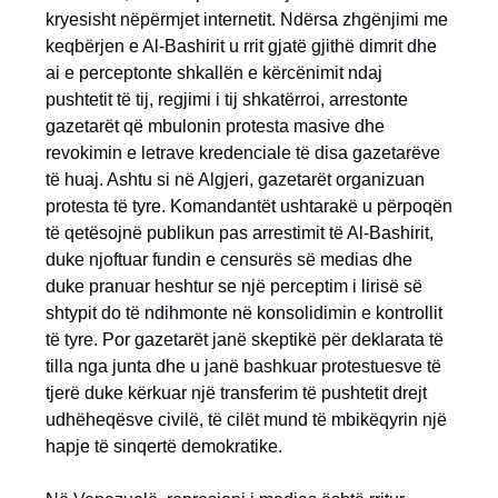
kryesisht nëpërmjet internetit. Ndërsa zhgënjimi me
keqbërjen e Al-Bashirit u rrit gjatë gjithë dimrit dhe
ai e perceptonte shkallën e kërcënimit ndaj
pushtetit të tij, regjimi i tij shkatërroi, arrestonte
gazetarët që mbulonin protesta masive dhe
revokimin e letrave kredenciale të disa gazetarëve
të huaj. Ashtu si në Algjeri, gazetarët organizuan
protesta të tyre. Komandantët ushtarakë u përpoqën
të qetësojnë publikun pas arrestimit të Al-Bashirit,
duke njoftuar fundin e censurës së medias dhe
duke pranuar heshtur se një perceptim i lirisë së
shtypit do të ndihmonte në konsolidimin e kontrollit
të tyre. Por gazetarët janë skeptikë për deklarata të
tilla nga junta dhe u janë bashkuar protestuesve të
tjerë duke kërkuar një transferim të pushtetit drejt
udhëheqësve civilë, të cilët mund të mbikëqyrin një
hapje të sinqertë demokratike.