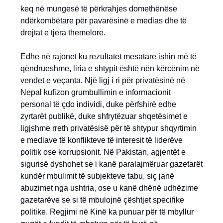
keq në mungesë të përkrahjes domethënëse
ndërkombëtare për pavarësinë e medias dhe të
drejtat e tjera themelore.
Edhe në rajonet ku rezultatet mesatare ishin më të
qëndrueshme, liria e shtypit është nën kërcënim në
vendet e veçanta. Një ligj i ri për privatësinë në
Nepal kufizon grumbullimin e informacionit
personal të çdo individi, duke përfshirë edhe
zyrtarët publikë, duke shfrytëzuar shqetësimet e
ligjshme rreth privatësisë për të shtypur shqyrtimin
e mediave të konflikteve të interesit të liderëve
politik ose korrupsionit. Në Pakistan, agjentët e
sigurisë dyshohet se i kanë paralajmëruar gazetarët
kundër mbulimit të subjekteve tabu, siç janë
abuzimet nga ushtria, ose u kanë dhënë udhëzime
gazetarëve se si të mbulojnë çështjet specifike
politike. Regjimi në Kinë ka punuar për të mbyllur