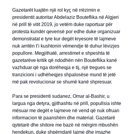
Gazetarët luajtën një rol kyç në rrëzimin e
presidentit autoritar Abdelaziz Bouteflika në Algjeri
në prill të vitit 2019, jo vetëm duke raportuar për
protesta kundër qeverisë por edhe duke organizuar
demonstratat e tyre kur degët kryesore të lajmeve
nuk arritën t’i kushtonin vëmendje të duhur lëvizjes
popullore. Megjithatë, arrestimet e shpeshta të
gazetarëve kritik që ndodhën nën Bouteflika kanë
vazhduar që nga dorëheqja e tij, një tregues se
tranzicioni i udhëheqjes shpalosëse mund të jetë
më pak revolucionar se shumë kanë shpresuar.
Para se presidenti sudanez, Omar al-Bashir, u
largua nga detyra, gjithashtu në prill, popullsia ishte
mësuar me degët e lajmeve në vend që nuk ofruan
informacion të paanshëm dhe material. Gazetarë
qytetarë dhe shitore me bazë në mërgim mbushën
hendekun, duke shpërndarë lajme dhe imazhe