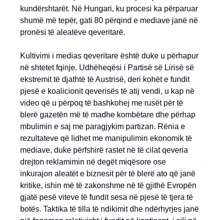
kundërshtarët. Në Hungari, ku procesi ka përparuar
shumë më tepër, gati 80 përqind e mediave janë në
pronësi të aleatëve qeveritarë.
Kultivimi i medias qeveritare është duke u përhapur
në shtetet fqinje. Udhëheqësi i Partisë së Lirisë së
ekstremit të djathtë të Austrisë, deri kohët e fundit
pjesë e koalicionit qeverisës të atij vendi, u kap në
video që u përpoq të bashkohej me rusët për të
blerë gazetën më të madhe kombëtare dhe përhap
mbulimin e saj me paragjykim partizan. Rënia e
rezultateve që lidhet me manipulimin ekonomik të
mediave, duke përfshirë rastet në të cilat qeveria
drejton reklamimin në degët miqësore ose
inkurajon aleatët e biznesit për të blerë ato që janë
kritike, ishin më të zakonshme në të gjithë Evropën
gjatë pesë viteve të fundit sesa në pjesë të tjera të
botës. Taktika të tilla të ndikimit dhe ndërhyrjes janë