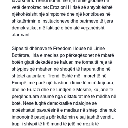
favorshëm. Trendi lidhet me një rënie globale në
vetë demokracinë: Erozioni i lirisë së shtypit është
njëkohësisht një simptomë dhe një kontribues në
shkatërrimin e institucioneve dhe parimeve të tjera
demokratike, një fakt që e bën atë veçanërisht
alarmant.
Sipas të dhënave të Freedom House në Lirinë
Botërore, liria e medias po përkeqësohet në mbarë
botën gjatë dekadës së kaluar, me forma të reja të
shtypjes që mbahen në shoqëri të hapura dhe në
shtetet autoritare. Trendi është më i mprehtë në
Evropë, më parë një bastion i lirive të mirë-krijuara,
dhe në Eurazi dhe në Lindjen e Mesme, ku janë të
përqëndruara shumë nga diktaturat më të mëdha në
botë. Nëse fuqitë demokratike ndalojnë së
mbështeturi pavarësinë e medias në shtëpi dhe nuk
imponojnë pasoja për kufizimin e saj jashtë vendit,
trupi i shtypit të lirë mund të jetë në rrezik të