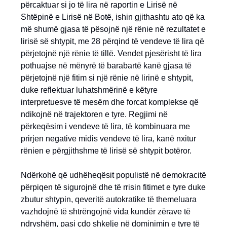
përcaktuar si jo të lira në raportin e Lirisë në
Shtëpinë e Lirisë në Botë, ishin gjithashtu ato që ka
më shumë gjasa të pësojnë një rënie në rezultatet e
lirisë së shtypit, me 28 përqind të vendeve të lira që
përjetojnë një rënie të tillë. Vendet pjesërisht të lira
pothuajse në mënyrë të barabartë kanë gjasa të
përjetojnë një fitim si një rënie në lirinë e shtypit,
duke reflektuar luhatshmërinë e këtyre
interpretuesve të mesëm dhe forcat komplekse që
ndikojnë në trajektoren e tyre. Regjimi në
përkeqësim i vendeve të lira, të kombinuara me
prirjen negative midis vendeve të lira, kanë nxitur
rënien e përgjithshme të lirisë së shtypit botëror.
Ndërkohë që udhëheqësit populistë në demokracitë
përpiqen të sigurojnë dhe të rrisin fitimet e tyre duke
zbutur shtypin, qeveritë autokratike të themeluara
vazhdojnë të shtrëngojnë vida kundër zërave të
ndryshëm, pasi çdo shkelje në dominimin e tyre të