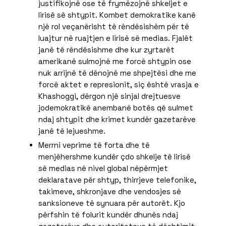
justifikojnë ose të frymëzojnë shkeljet e
lirisë së shtypit. Kombet demokratike kanë
një rol veçanërisht të rëndësishëm për të
luajtur në ruajtjen e lirisë së medias. Fjalët
janë të rëndësishme dhe kur zyrtarët
amerikanë sulmojnë me forcë shtypin ose
nuk arrijnë të dënojnë me shpejtësi dhe me
forcë aktet e represionit, siç është vrasja e
Khashoggi, dërgon një sinjal drejtuesve
jodemokratikë anembanë botës që sulmet
ndaj shtypit dhe krimet kundër gazetarëve
janë të lejueshme.
Merrni veprime të forta dhe të
menjëhershme kundër çdo shkelje të lirisë
së medias në nivel global nëpërmjet
deklaratave për shtyp, thirrjeve telefonike,
takimeve, shkronjave dhe vendosjes së
sanksioneve të synuara për autorët. Kjo
përfshin të folurit kundër dhunës ndaj