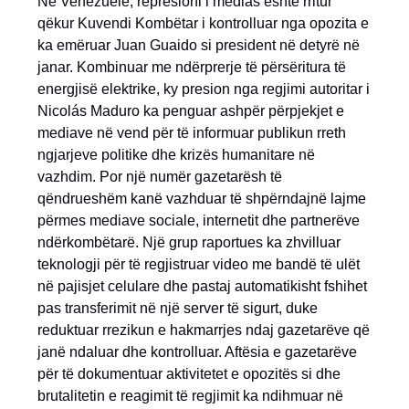
Në Venezuelë, represioni i medias është rritur
qëkur Kuvendi Kombëtar i kontrolluar nga opozita e
ka emëruar Juan Guaido si president në detyrë në
janar. Kombinuar me ndërprerje të përsëritura të
energjisë elektrike, ky presion nga regjimi autoritar i
Nicolás Maduro ka penguar ashpër përpjekjet e
mediave në vend për të informuar publikun rreth
ngjarjeve politike dhe krizës humanitare në
vazhdim. Por një numër gazetarësh të
qëndrueshëm kanë vazhduar të shpërndajnë lajme
përmes mediave sociale, internetit dhe partnerëve
ndërkombëtarë. Një grup raportues ka zhvilluar
teknologji për të regjistruar video me bandë të ulët
në pajisjet celulare dhe pastaj automatikisht fshihet
pas transferimit në një server të sigurt, duke
reduktuar rrezikun e hakmarrjes ndaj gazetarëve që
janë ndaluar dhe kontrolluar. Aftësia e gazetarëve
për të dokumentuar aktivitetet e opozitës si dhe
brutalitetin e reagimit të regjimit ka ndihmuar në