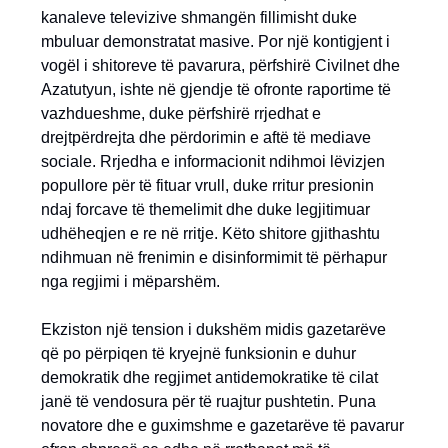
kanaleve televizive shmangën fillimisht duke
mbuluar demonstratat masive. Por një kontigjent i
vogël i shitoreve të pavarura, përfshirë Civilnet dhe
Azatutyun, ishte në gjendje të ofronte raportime të
vazhdueshme, duke përfshirë rrjedhat e
drejtpërdrejta dhe përdorimin e aftë të mediave
sociale. Rrjedha e informacionit ndihmoi lëvizjen
popullore për të fituar vrull, duke rritur presionin
ndaj forcave të themelimit dhe duke legjitimuar
udhëheqjen e re në rritje. Këto shitore gjithashtu
ndihmuan në frenimin e disinformimit të përhapur
nga regjimi i mëparshëm.
Ekziston një tension i dukshëm midis gazetarëve
që po përpiqen të kryejnë funksionin e duhur
demokratik dhe regjimet antidemokratike të cilat
janë të vendosura për të ruajtur pushtetin. Puna
novatore dhe e guximshme e gazetarëve të pavarur