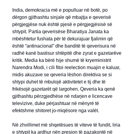
India, demokracia më e populluar në botë, po
dërgon gjithashtu sinjale që mbajtja e qeverisë
përgjegjëse nuk është pjesë e përgjegjësisë së
shtypit. Partia qeverisëse Bharatiya Janata ka
mbështetur fushata për të dekurajuar fjalimin që
është “antinacional” dhe banditë të qeverisura në
radhë kanë bastisur shtëpitë dhe zyrat e gazetarëve
kritik. Media ka bërë hije shumë të kryeministrit
Narendra Modi, i cili fitoi reelection muajin e kaluar,
midis akuzave se qeveria lëshon direktiva se si
shtypi duhet të mbulojë aktivitetet e tij dhe të
frikësojë gazetarët që largohen. Qeveria ka qenë
gjithashtu përzgjedhëse në ndarjen e licencave
televizive, duke përjashtuar në mënyrë të
efektshme shitoret jo-miqësore nga valët.
Në zhvillimet më shqetësues të viteve të fundit, liria
e shtypit ka ardhur nën presion të pazakontë në