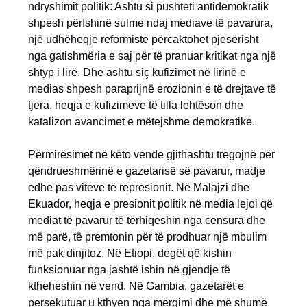
ndryshimit politik: Ashtu si pushteti antidemokratik
shpesh përfshinë sulme ndaj mediave të pavarura,
një udhëheqje reformiste përcaktohet pjesërisht
nga gatishmëria e saj për të pranuar kritikat nga një
shtyp i lirë. Dhe ashtu siç kufizimet në lirinë e
medias shpesh paraprijnë erozionin e të drejtave të
tjera, heqja e kufizimeve të tilla lehtëson dhe
katalizon avancimet e mëtejshme demokratike.
Përmirësimet në këto vende gjithashtu tregojnë për
qëndrueshmërinë e gazetarisë së pavarur, madje
edhe pas viteve të represionit. Në Malajzi dhe
Ekuador, heqja e presionit politik në media lejoi që
mediat të pavarur të tërhiqeshin nga censura dhe
më parë, të premtonin për të prodhuar një mbulim
më pak dinjitoz. Në Etiopi, degët që kishin
funksionuar nga jashtë ishin në gjendje të
ktheheshin në vend. Në Gambia, gazetarët e
persekutuar u kthyen nga mërgimi dhe më shumë