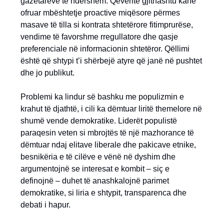
gazetarëve të ndershëm. Qeveritë gjithashtu kanë
ofruar mbështetje proactive miqësore përmes
masave të tilla si kontrata shtetërore fitimprurëse,
vendime të favorshme rregullatore dhe qasje
preferenciale në informacionin shtetëror. Qëllimi
është që shtypi t’i shërbejë atyre që janë në pushtet
dhe jo publikut.
Problemi ka lindur së bashku me populizmin e
krahut të djathtë, i cili ka dëmtuar liritë themelore në
shumë vende demokratike. Liderët populistë
paraqesin veten si mbrojtës të një mazhorance të
dëmtuar ndaj elitave liberale dhe pakicave etnike,
besnikëria e të cilëve e vënë në dyshim dhe
argumentojnë se interesat e kombit – siç e
definojnë – duhet të anashkalojnë parimet
demokratike, si liria e shtypit, transparenca dhe
debati i hapur.