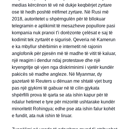
medias kërcënon të vë në dukje keqbërjet zyrtare
ose të hedh poshtë rrëfimet zyrtare. Në Rusi më
2018, autoritetet u shpërngulën për të bllokuar
telegramin e aplikimit të mesazheve popullore pasi
kompania nuk pranoi t’i dorëzonte çelësat e saj të
kodimit tek zyrtarët e sigurisë. Qeveria në Kamerun
e ka mbyllur shërbimin e internetit në rajonin
anglofonik për pjesën më të madhe të vitit të kaluar,
një reagim i dendur ndaj protestave dhe një
kryengritje që vjen nga diskriminimi i vjetër kundër
pakicës së madhe angleze. Në Myanmar, dy
gazetarë të Reuters u dënuan me shtatë vjet burg
pas një gjykimi të gabuar në të cilin gjykata
shpërfilli prova të qarta se ata ishin kapur për të
ndalur hetimet e tyre për mizoritë ushtarake kundër
minoritetit Rohingya; edhe pse ata ishin falur kohët
e fundit, ata nuk ishin të liruar.