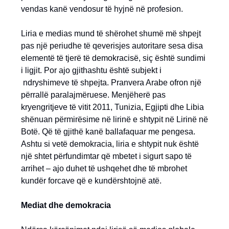
vendas kanë vendosur të hyjnë në profesion.
Liria e medias mund të shërohet shumë më shpejt
pas një periudhe të qeverisjes autoritare sesa disa
elementë të tjerë të demokracisë, siç është sundimi
i ligjit. Por ajo gjithashtu është subjekt i
ndryshimeve të shpejta. Pranvera Arabe ofron një
përrallë paralajmëruese. Menjëherë pas
kryengritjeve të vitit 2011, Tunizia, Egjipti dhe Libia
shënuan përmirësime në lirinë e shtypit në Lirinë në
Botë. Që të gjithë kanë ballafaquar me pengesa.
Ashtu si vetë demokracia, liria e shtypit nuk është
një shtet përfundimtar që mbetet i sigurt sapo të
arrihet – ajo duhet të ushqehet dhe të mbrohet
kundër forcave që e kundërshtojnë atë.
Mediat dhe demokracia