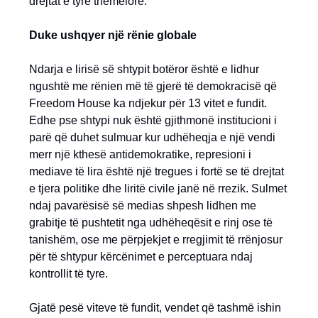
drejtat e tyre themelore.
Duke ushqyer një rënie globale
Ndarja e lirisë së shtypit botëror është e lidhur
ngushtë me rënien më të gjerë të demokracisë që
Freedom House ka ndjekur për 13 vitet e fundit.
Edhe pse shtypi nuk është gjithmonë institucioni i
parë që duhet sulmuar kur udhëheqja e një vendi
merr një kthesë antidemokratike, represioni i
mediave të lira është një tregues i fortë se të drejtat
e tjera politike dhe liritë civile janë në rrezik. Sulmet
ndaj pavarësisë së medias shpesh lidhen me
grabitje të pushtetit nga udhëheqësit e rinj ose të
tanishëm, ose me përpjekjet e rregjimit të rrënjosur
për të shtypur kërcënimet e perceptuara ndaj
kontrollit të tyre.
Gjatë pesë viteve të fundit, vendet që tashmë ishin