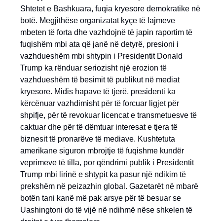
Shtetet e Bashkuara, fuqia kryesore demokratike në
botë. Megjithëse organizatat kyçe të lajmeve
mbeten të forta dhe vazhdojnë të japin raportim të
fuqishëm mbi ata që janë në detyrë, presioni i
vazhdueshëm mbi shtypin i Presidentit Donald
Trump ka rënduar seriozisht një erozion të
vazhdueshëm të besimit të publikut në mediat
kryesore. Midis hapave të tjerë, presidenti ka
kërcënuar vazhdimisht për të forcuar ligjet për
shpifje, për të revokuar licencat e transmetuesve të
caktuar dhe për të dëmtuar interesat e tjera të
biznesit të pronarëve të mediave. Kushtetuta
amerikane siguron mbrojtje të fuqishme kundër
veprimeve të tilla, por qëndrimi publik i Presidentit
Trump mbi lirinë e shtypit ka pasur një ndikim të
prekshëm në peizazhin global. Gazetarët në mbarë
botën tani kanë më pak arsye për të besuar se
Uashingtoni do të vijë në ndihmë nëse shkelen të