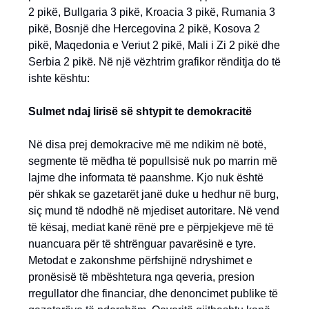
2 pikë, Bullgaria 3 pikë, Kroacia 3 pikë, Rumania 3
pikë, Bosnjë dhe Hercegovina 2 pikë, Kosova 2
pikë, Maqedonia e Veriut 2 pikë, Mali i Zi 2 pikë dhe
Serbia 2 pikë. Në një vëzhtrim grafikor rënditja do të
ishte kështu:
Sulmet ndaj lirisë së shtypit te demokracitë
Në disa prej demokracive më me ndikim në botë,
segmente të mëdha të popullsisë nuk po marrin më
lajme dhe informata të paanshme. Kjo nuk është
për shkak se gazetarët janë duke u hedhur në burg,
siç mund të ndodhë në mjediset autoritare. Në vend
të kësaj, mediat kanë rënë pre e përpjekjeve më të
nuancuara për të shtrënguar pavarësinë e tyre.
Metodat e zakonshme përfshijnë ndryshimet e
pronësisë të mbështetura nga qeveria, presion
rregullator dhe financiar, dhe denoncimet publike të