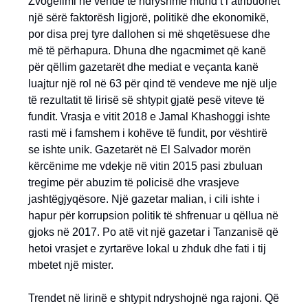
Zvogëlimi në vende të ndryshme mund t’i atribuohet
një sërë faktorësh ligjorë, politikë dhe ekonomikë,
por disa prej tyre dallohen si më shqetësuese dhe
më të përhapura. Dhuna dhe ngacmimet që kanë
për qëllim gazetarët dhe mediat e veçanta kanë
luajtur një rol në 63 për qind të vendeve me një ulje
të rezultatit të lirisë së shtypit gjatë pesë viteve të
fundit. Vrasja e vitit 2018 e Jamal Khashoggi ishte
rasti më i famshem i kohëve të fundit, por vështirë
se ishte unik. Gazetarët në El Salvador morën
kërcënime me vdekje në vitin 2015 pasi zbuluan
tregime për abuzim të policisë dhe vrasjeve
jashtëgjyqësore. Një gazetar malian, i cili ishte i
hapur për korrupsion politik të shfrenuar u qëllua në
gjoks në 2017. Po atë vit një gazetar i Tanzanisë që
hetoi vrasjet e zyrtarëve lokal u zhduk dhe fati i tij
mbetet një mister.
Trendet në lirinë e shtypit ndryshojnë nga rajoni. Që