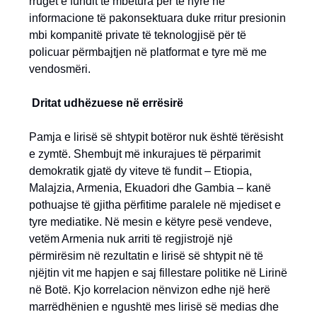
rrugët e fundit të mbetura për të hyrë në
informacione të pakonsektuara duke rritur presionin
mbi kompanitë private të teknologjisë për të
policuar përmbajtjen në platformat e tyre më me
vendosmëri.
Dritat udhëzuese në errësirë
Pamja e lirisë së shtypit botëror nuk është tërësisht
e zymtë. Shembujt më inkurajues të përparimit
demokratik gjatë dy viteve të fundit – Etiopia,
Malajzia, Armenia, Ekuadori dhe Gambia – kanë
pothuajse të gjitha përfitime paralele në mjediset e
tyre mediatike. Në mesin e këtyre pesë vendeve,
vetëm Armenia nuk arriti të regjistrojë një
përmirësim në rezultatin e lirisë së shtypit në të
njëjtin vit me hapjen e saj fillestare politike në Lirinë
në Botë. Kjo korrelacion nënvizon edhe një herë
marrëdhënien e ngushtë mes lirisë së medias dhe