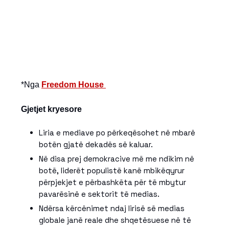
*Nga
Freedom House
Gjetjet kryesore
Liria e mediave po përkeqësohet në mbarë
botën gjatë dekadës së kaluar.
Në disa prej demokracive më me ndikim në
botë, liderët populistë kanë mbikëqyrur
përpjekjet e përbashkëta për të mbytur
pavarësinë e sektorit të medias.
Ndërsa kërcënimet ndaj lirisë së medias
globale janë reale dhe shqetësuese në të