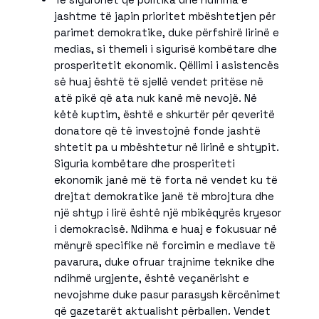
jashtme të japin prioritet mbështetjen për
parimet demokratike, duke përfshirë lirinë e
medias, si themeli i sigurisë kombëtare dhe
prosperitetit ekonomik. Qëllimi i asistencës
së huaj është të sjellë vendet pritëse në
atë pikë që ata nuk kanë më nevojë. Në
këtë kuptim, është e shkurtër për qeveritë
donatore që të investojnë fonde jashtë
shtetit pa u mbështetur në lirinë e shtypit.
Siguria kombëtare dhe prosperiteti
ekonomik janë më të forta në vendet ku të
drejtat demokratike janë të mbrojtura dhe
një shtyp i lirë është një mbikëqyrës kryesor
i demokracisë. Ndihma e huaj e fokusuar në
mënyrë specifike në forcimin e mediave të
pavarura, duke ofruar trajnime teknike dhe
ndihmë urgjente, është veçanërisht e
nevojshme duke pasur parasysh kërcënimet
që gazetarët aktualisht përballen. Vendet