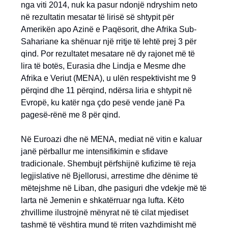
nga viti 2014, nuk ka pasur ndonjë ndryshim neto
në rezultatin mesatar të lirisë së shtypit për
Amerikën apo Azinë e Paqësorit, dhe Afrika Sub-
Sahariane ka shënuar një rritje të lehtë prej 3 për
qind. Por rezultatet mesatare në dy rajonet më të
lira të botës, Eurasia dhe Lindja e Mesme dhe
Afrika e Veriut (MENA), u ulën respektivisht me 9
përqind dhe 11 përqind, ndërsa liria e shtypit në
Evropë, ku katër nga çdo pesë vende janë Pa
pagesë-rënë me 8 për qind.
Në Euroazi dhe në MENA, mediat në vitin e kaluar
janë përballur me intensifikimin e sfidave
tradicionale. Shembujt përfshijnë kufizime të reja
legjislative në Bjellorusi, arrestime dhe dënime të
mëtejshme në Liban, dhe pasiguri dhe vdekje më të
larta në Jemenin e shkatërruar nga lufta. Këto
zhvillime ilustrojnë mënyrat në të cilat mjediset
tashmë të vështira mund të rriten vazhdimisht më