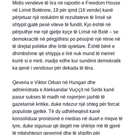
Midis vendeve të lira në raportin e Freedom House
në Lirinë Botërore, 19 për qind (16 vende) kanë
përjetuar një reduktim të rezultateve të lirisë së
shtypit gjatë pesë viteve të fundit. Kjo është në
përputhje me një gjetje kyçe të Lirisë në Botë – se
demokracitë në përgjithësi po pësojnë një rënie në
të drejtat politike dhe liritë qytetare. Është bërë e
dhimbshme që shtypja e lirë nuk mund të merret
kurrë si e mirë, madje edhe kur sundimi demokratik
ka qenë i vendosur për dekada të tëra.
Qeveria e Viktor Orban në Hungari dhe
administrata e Aleksandar Vuçiçit në Serbi kanë
pasur sukses të madh në nxjerrjen jashtë të
gazetarisë kritike, duke ndezur një shteg për forcat
populiste gjetkë. Të dy udhëheqësit kanë
konsoliduar pronësinë e medias në duart e miqve të
tyre, duke siguruar që degët me shtrirje më të gjerë
të mbështesin qeverinë dhe të shpifin për