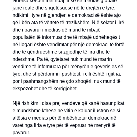
Ndërsa kërcënimet ndaj lirisë së medias globale
janë reale dhe shqetësuese në të drejtën e tyre,
ndikimi i tyre në gjendjen e demokracisë është ajo
që i bën ata të vërtetë të rrezikshëm. Një sektor i lirë
dhe i pavarur i medias që mund të mbajë
popullatën të informuar dhe të mbajë udhëheqësit
në llogari është vendimtar për një demokraci të fortë
dhe të qëndrueshme si zgjedhje të lira dhe të
ndershme. Pa të, qytetarët nuk mund të marrin
vendime të informuara për mënyrën e qeverisjes së
tyre, dhe shpërdorimi i pushtetit, i cili është i gjitha,
por i pashmangshëm në çdo shoqëri, nuk mund të
ekspozohet dhe të korrigjohet.
Një rishikim i disa prej vendeve që kanë hasur pikat
e mundshme kthese në vitin e kaluar ilustron se si
aftësia e medias për të mbështetur demokracinë
varet nga liria e tyre për të vepruar në mënyrë të
pavarur.