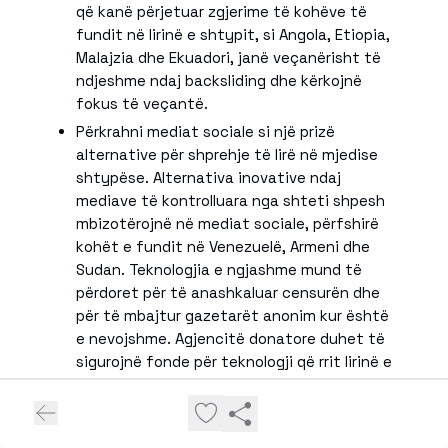
që kanë përjetuar zgjerime të kohëve të
fundit në lirinë e shtypit, si Angola, Etiopia,
Malajzia dhe Ekuadori, janë veçanërisht të
ndjeshme ndaj backsliding dhe kërkojnë
fokus të veçantë.
Përkrahni mediat sociale si një prizë
alternative për shprehje të lirë në mjedise
shtypëse. Alternativa inovative ndaj
mediave të kontrolluara nga shteti shpesh
mbizotërojnë në mediat sociale, përfshirë
kohët e fundit në Venezuelë, Armeni dhe
Sudan. Teknologjia e ngjashme mund të
përdoret për të anashkaluar censurën dhe
për të mbajtur gazetarët anonim kur është
e nevojshme. Agjencitë donatore duhet të
sigurojnë fonde për teknologji që rrit lirinë e
gazetarisë.
*Citizens Channel /E.K/