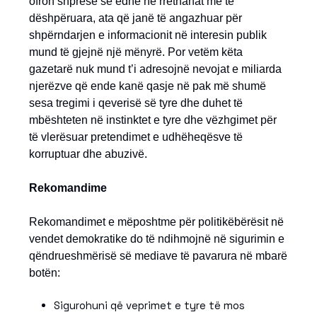
ofron shpresë se edhe në rrethanat më të
dëshpëruara, ata që janë të angazhuar për
shpërndarjen e informacionit në interesin publik
mund të gjejnë një mënyrë. Por vetëm këta
gazetarë nuk mund t’i adresojnë nevojat e miliarda
njerëzve që ende kanë qasje në pak më shumë
sesa tregimi i qeverisë së tyre dhe duhet të
mbështeten në instinktet e tyre dhe vëzhgimet për
të vlerësuar pretendimet e udhëheqësve të
korruptuar dhe abuzivë.
Rekomandime
Rekomandimet e mëposhtme për politikëbërësit në
vendet demokratike do të ndihmojnë në sigurimin e
qëndrueshmërisë së mediave të pavarura në mbarë
botën:
Sigurohuni që veprimet e tyre të mos