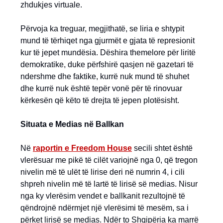
zhdukjes virtuale.
Përvoja ka treguar, megjithatë, se liria e shtypit
mund të tërhiqet nga gjurmët e gjata të represionit
kur të jepet mundësia. Dëshira themelore për liritë
demokratike, duke përfshirë qasjen në gazetari të
ndershme dhe faktike, kurrë nuk mund të shuhet
dhe kurrë nuk është tepër vonë për të rinovuar
kërkesën që këto të drejta të jepen plotësisht.
Situata e Medias në Ballkan
Në
raportin e Freedom House
secili shtet është
vlerësuar me pikë të cilët variojnë nga 0, që tregon
nivelin më të ulët të lirise deri në numrin 4, i cili
shpreh nivelin më të lartë të lirisë së medias. Nisur
nga ky vlerësim vendet e ballkanit rezultojnë të
qëndrojnë ndërmjet një vlerësimi të mesëm, sa i
përket lirisë se medias. Ndër to Shqipëria ka marrë