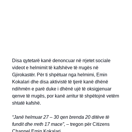
Disa qytetarë kanë denoncuar në rrjetet sociale
videot e helmimit të kafshëve të rrugës në
Gjirokastër. Për ti shpëtuar nga helmimi, Emin
Kokalari dhe disa aktivistë të tjerë kanë dhënë
ndihmën e parë duke i dhënë ujë të oksigjenuar
qenve të rrugës, por kanë arritur të shpëtojnë vetëm
shtatë kafshë.
“Janë helmuar 27 – 30 qen brenda 20 ditëve të
fundit dhe rreth 17 mace
”, –
tregon për Citizens
Channel Emin Kokalari.