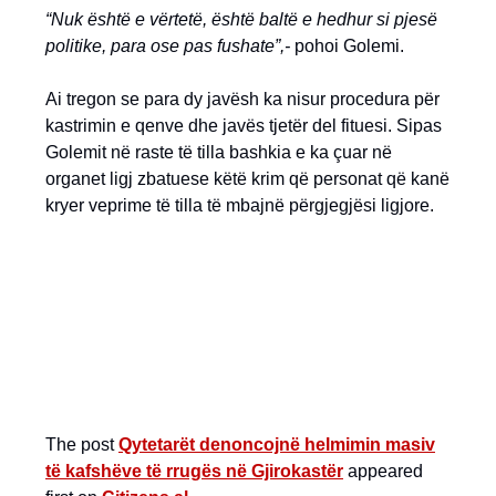
“Nuk është e vërtetë, është baltë e hedhur si pjesë
politike, para ose pas fushate”,-
pohoi Golemi.
Ai tregon se para dy javësh ka nisur procedura për
kastrimin e qenve dhe javës tjetër del fituesi. Sipas
Golemit në raste të tilla bashkia e ka çuar në
organet ligj zbatuese këtë krim që personat që kanë
kryer veprime të tilla të mbajnë përgjegjësi ligjore.
The post
Qytetarët denoncojnë helmimin masiv
të kafshëve të rrugës në Gjirokastër
appeared