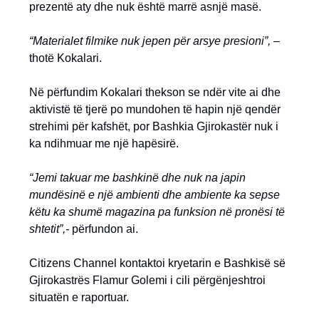
prezentë aty dhe nuk është marrë asnjë masë.
“Materialet filmike nuk jepen për arsye presioni”,
–
thotë Kokalari.
Në përfundim Kokalari thekson se ndër vite ai dhe
aktivistë të tjerë po mundohen të hapin një qendër
strehimi për kafshët, por Bashkia Gjirokastër nuk i
ka ndihmuar me një hapësirë.
“Jemi takuar me bashkinë dhe nuk na japin
mundësinë e një ambienti dhe ambiente ka sepse
këtu ka shumë magazina pa funksion në pronësi të
shtetit”,-
përfundon ai.
Citizens Channel kontaktoi kryetarin e Bashkisë së
Gjirokastrës Flamur Golemi i cili përgënjeshtroi
situatën e raportuar.