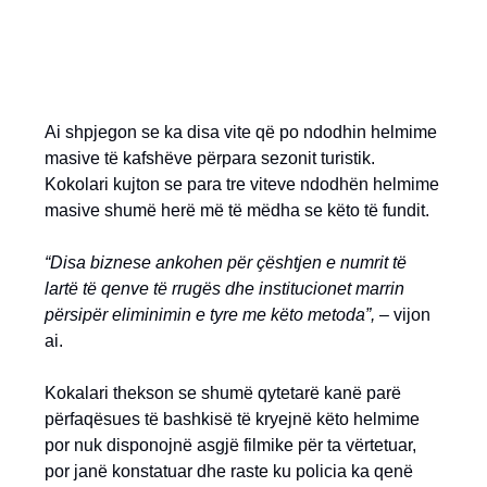
Ai shpjegon se ka disa vite që po ndodhin helmime
masive të kafshëve përpara sezonit turistik.
Kokolari kujton se para tre viteve ndodhën helmime
masive shumë herë më të mëdha se këto të fundit.
“Disa biznese ankohen për çështjen e numrit të
lartë të qenve të rrugës dhe institucionet marrin
përsipër eliminimin e tyre me këto metoda”,
– vijon
ai.
Kokalari thekson se shumë qytetarë kanë parë
përfaqësues të bashkisë të kryejnë këto helmime
por nuk disponojnë asgjë filmike për ta vërtetuar,
por janë konstatuar dhe raste ku policia ka qenë