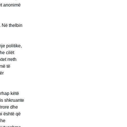
ët anonimë
. Në thelbin
e politike,
he cilët
tet rreth
jmë të
ër
ërhap këtë
is shkruante
qërore dhe
bi është që
dhe