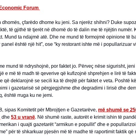
 Economic Forum
th dhomës, çfarëdo dhome ku jeni. Sa njerëz shihni? Duke supo
të, të gjithë të tjerët në dhomë do të dalin me të njëjtin numër.
kt. Mund ta ndajmë atë. Dhe ne mund të formojmë opinione të ba
 panel është një hit”, ose “ky restorant ishte më i popullarizuar vi
 mund të ndryshojnë, por faktet jo. Përveç nëse sigurisht, jen
një e më të madh të qeverive që kufizojnë shprehjen e lirë të fak
e që deklarojnë se secili ka të drejtë për faktet e veta. Poshtë k
imi i gazetarisë së përgjegjshme dhe degradimi i lirisë dhe de
eq, është rruga ku ne jemi.
8, sipas Komitetit për Mbrojtjen e Gazetarëve,
më shumë se 25
n
dhe
53 u vranë
. Në shumë raste, autorët e krimit ishin të pan
merikan i quajti gazetarët “armikun e popullit” dhe e popullarizoi
eme” për të shkarkuar pjesën më të madhe të raportimit faktik që