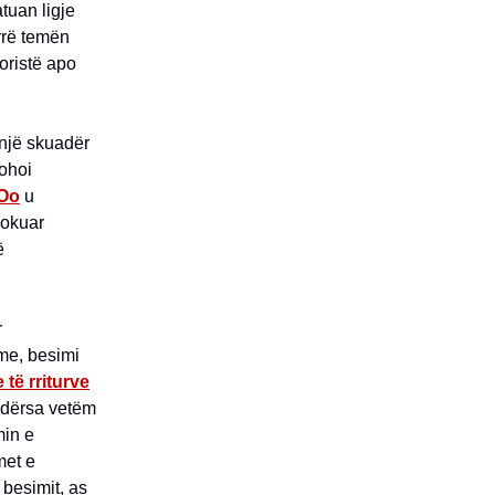
tuan ligje
rrë temën
oristë apo
 një skuadër
mohoi
 Oo
u
lokuar
ë
r
hme, besimi
 të rriturve
ndërsa vetëm
min e
met e
besimit, as