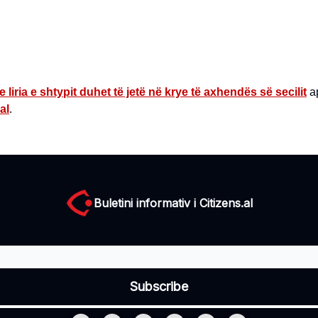
e liria e shtypit duhet të jetë në krye të axhendës së secilit
ap
al
.
Buletini informativ i Citizens.al