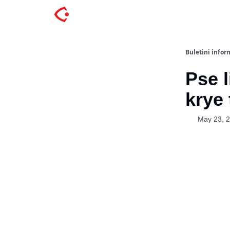
Buletini inform
Pse l
krye 
May 23, 