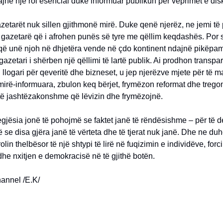
ajnë një rol esencial duke informuar publikun për veprimet e di
azetarët nuk sillen gjithmonë mirë. Duke qenë njerëz, ne jemi të
 gazetarë që i afrohen punës së tyre me qëllim keqdashës. Por
që unë njoh në dhjetëra vende në çdo kontinent ndajnë pikëpa
gazetari i shërben një qëllimi të lartë publik. Ai prodhon transp
 llogari për qeveritë dhe bizneset, u jep njerëzve mjete për të m
irë-informuara, zbulon keq bërjet, frymëzon reformat dhe tregon 
 të jashtëzakonshme që lëvizin dhe frymëzojnë.
gjësia jonë të pohojmë se faktet janë të rëndësishme – për të d
ë se disa gjëra janë të vërteta dhe të tjerat nuk janë. Dhe ne duh
olin thelbësor të një shtypi të lirë në fuqizimin e individëve, forc
e nxitjen e demokracisë në të gjithë botën.
hannel /E.K/