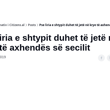
ativ i Citizens.al
Posts
Pse liria e shtypit duhet të jetë në krye të axhend
iria e shtypit duhet të jetë 
të axhendës së secilit
2019