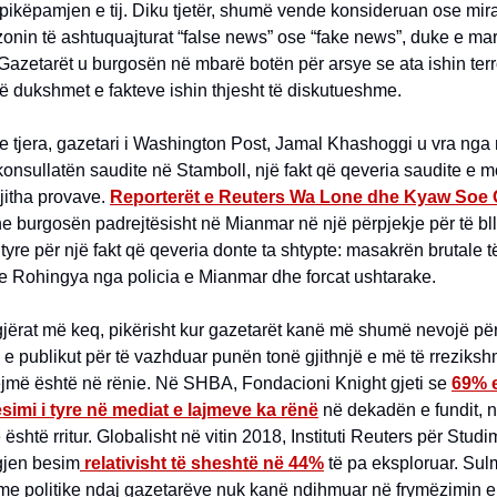
ikëpamjen e tij. Diku tjetër, shumë vende konsideruan ose mira
zonin të ashtuquajturat “false news” ose “fake news”, duke e ma
azetarët u burgosën në mbarë botën për arsye se ata ishin terr
ë dukshmet e fakteve ishin thjesht të diskutueshme.
e tjera, gazetari i Washington Post, Jamal Khashoggi u vra nga
konsullatën saudite në Stamboll, një fakt që qeveria saudite e 
gjitha provave.
Reporterët e Reuters Wa Lone dhe Kyaw Soe
e burgosën padrejtësisht në Mianmar në një përpjekje për të bl
 tyre për një fakt që qeveria donte ta shtypte: masakrën brutale t
 Rohingya nga policia e Mianmar dhe forcat ushtarake.
 gjërat më keq, pikërisht kur gazetarët kanë më shumë nevojë pë
e publikut për të vazhduar punën tonë gjithnjë e më të rreziks
ëjmë është në rënie. Në SHBA, Fondacioni Knight gjeti se
69% e
simi i tyre në mediat e lajmeve ka rënë
në dekadën e fundit, 
është rritur. Globalisht në vitin 2018, Instituti Reuters për Studi
gjen besim
relativisht të sheshtë në 44%
të pa eksploruar. Sul
e politike ndaj gazetarëve nuk kanë ndihmuar në frymëzimin e 