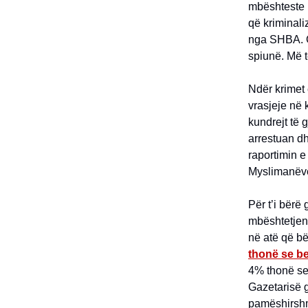
mbështeste p
që kriminali
nga SHBA. G
spiunë. Më t
Ndër krimet 
vrasjeje në 
kundrejt të 
arrestuan dh
raportimin e
Myslimanëve
Për t’i bërë
mbështetjen 
në atë që b
thonë se be
4% thonë se 
Gazetarisë 
pamëshirshm