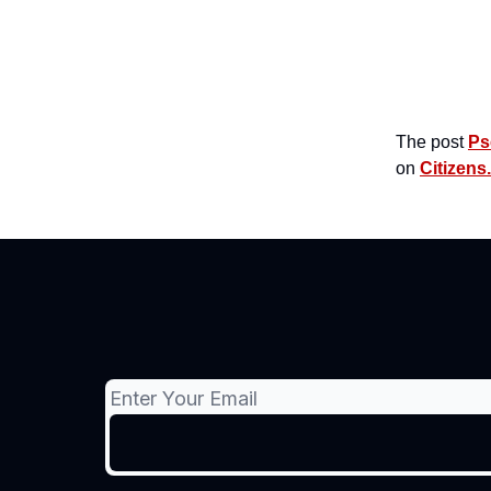
The post
Ps
on
Citizens.