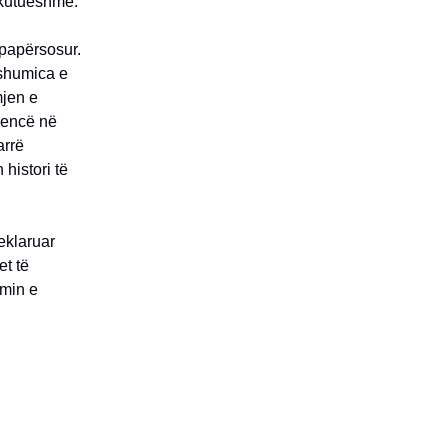
skutueshme.
 papërsosur.
 shumica e
mjen e
arencë në
arrë
histori të
eklaruar
et të
imin e