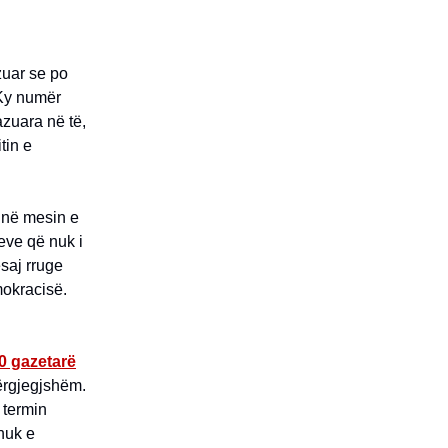
zuar se po
 Ky numër
zuara në të,
tin e
i në mesin e
teve që nuk i
ësaj rruge
mokracisë.
0 gazetarë
dërgjegjshëm.
 termin
 nuk e