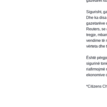
gazetarët lu
Sigurisht, g
Dhe ka disa
gazetarëve 
Reuters, se 
tregje, mban
vendime të m
vërteta dhe
Është përgje
sigurinë ton
riafirmojmë r
ekonomive dh
*Citizens C