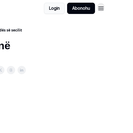
Login
Abonohu
ës së secilit
në