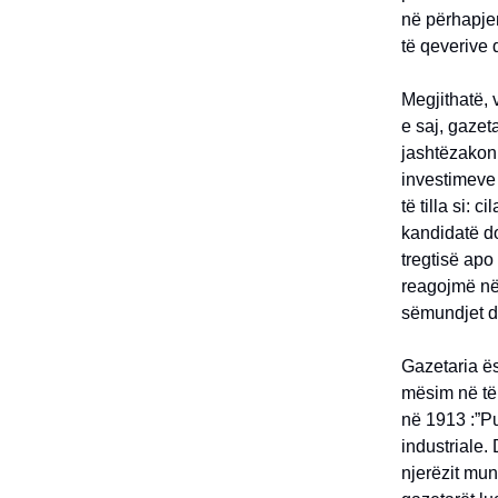
në përhapje
të qeverive 
Megjithatë, 
e saj, gazet
jashtëzakon
investimeve 
të tilla si: 
kandidatë do
tregtisë apo
reagojmë në
sëmundjet dh
Gazetaria ë
mësim në të
në 1913 :”Pu
industriale. 
njerëzit mun