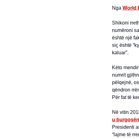
Nga
World
Shikoni rre
numëroni sak
është një fa
siç është “ky
kaluar”.
Këto mendime
numrit gjith
pëlqejnë, os
qëndron rrën
Për fat të k
Në vitin 201
u burgosë
Presidenti a
“lajme të rr