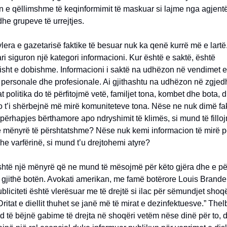
n e qëllimshme të keqinformimit të maskuar si lajme nga agjent
dhe grupeve të urrejtjes.
vlera e gazetarisë faktike të besuar nuk ka qenë kurrë më e lartë
ari siguron një kategori informacioni. Kur është e saktë, është
isht e dobishme. Informacioni i saktë na udhëzon në vendimet e
personale dhe profesionale. Ai gjithashtu na udhëzon në zgjedhj
cilat politika do të përfitojmë vetë, familjet tona, kombet dhe bota, d
 t’i shërbejnë më mirë komuniteteve tona. Nëse ne nuk dimë fak
 përhapjes bërthamore apo ndryshimit të klimës, si mund të fillo
 mënyrë të përshtatshme? Nëse nuk kemi informacion të mirë p
e varfërinë, si mund t’u drejtohemi atyre?
shtë një mënyrë që ne mund të mësojmë për këto gjëra dhe e p
 gjithë botën. Avokati amerikan, me famë botërore Louis Brande
bliciteti është vlerësuar me të drejtë si ilac për sëmundjet sho
Dritat e diellit thuhet se janë më të mirat e dezinfektuesve.” Thel
d të bëjnë gabime të drejta në shoqëri vetëm nëse dinë për to, 