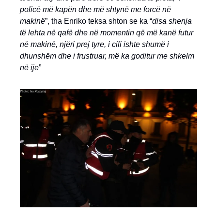
policë më kapën dhe më shtynë me forcë në
makinë
”, tha Enriko teksa shton se ka “
disa shenja
të lehta në qafë dhe në momentin që më kanë futur
në makinë, njëri prej tyre, i cili ishte shumë i
dhunshëm dhe i frustruar, më ka goditur me shkelm
në ije
”