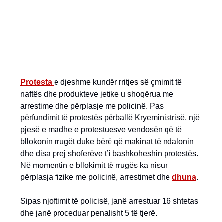
Protesta
e djeshme kundër rritjes së çmimit të
naftës dhe produkteve jetike u shoqërua me
arrestime dhe përplasje me policinë. Pas
përfundimit të protestës përballë Kryeministrisë, një
pjesë e madhe e protestuesve vendosën që të
bllokonin rrugët duke bërë që makinat të ndalonin
dhe disa prej shoferëve t’i bashkoheshin protestës.
Në momentin e bllokimit të rrugës ka nisur
përplasja fizike me policinë, arrestimet dhe
dhuna
.
Sipas njoftimit të policisë, janë arrestuar 16 shtetas
dhe janë proceduar penalisht 5 të tjerë.