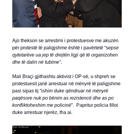
Ajo thekson se arrestimi i protestuesve me akuzën
për protestë të paligjshme është i pavërtetë “s
epse
qytetarëve ua jep të drejtën ligji që të organizohen
dhe të dalin në tubime”
.
Mali Braçi gjithashtu aktivist i OP-së, u shpreh se
protestuesit janë arrestuar në mënyrë të paligjshme
pasi sipas tij “i
shim duke qëndruar në mënyrë
paqësore nuk po bënim as rezistencë dhe as po
konfliktoheshim me policinë
”. Papritur policia filloi
duke arrestuar njerëz, tha ai.