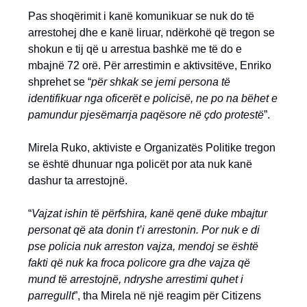
Pas shoqërimit i kanë komunikuar se nuk do të
arrestohej dhe e kanë liruar, ndërkohë që tregon se
shokun e tij që u arrestua bashkë me të do e
mbajnë 72 orë. Për arrestimin e aktivsitëve, Enriko
shprehet se “
për shkak se jemi persona të
identifikuar nga oficerët e policisë, ne po na bëhet e
pamundur pjesëmarrja paqësore në çdo protestë
”.
Mirela Ruko, aktiviste e Organizatës Politike tregon
se është dhunuar nga policët por ata nuk kanë
dashur ta arrestojnë.
“
Vajzat ishin të përfshira, kanë qenë duke mbajtur
personat që ata donin t’i arrestonin. Por nuk e di
pse policia nuk arreston vajza, mendoj se është
fakti që nuk ka froca policore gra dhe vajza që
mund të arrestojnë, ndryshe arrestimi quhet i
parregullt
”, tha Mirela në një reagim për Citizens