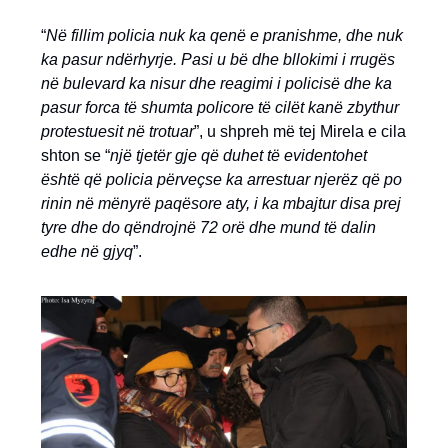
“
Në fillim policia nuk ka qenë e pranishme, dhe nuk
ka pasur ndërhyrje. Pasi u bë dhe bllokimi i rrugës
në bulevard ka nisur dhe reagimi i policisë dhe ka
pasur forca të shumta policore të cilët kanë zbythur
protestuesit në trotuar
”, u shpreh më tej Mirela e cila
shton se “
një tjetër gje që duhet të evidentohet
është që policia përveçse ka arrestuar njerëz që po
rinin në mënyrë paqësore aty, i ka mbajtur disa prej
tyre dhe do qëndrojnë 72 orë dhe mund të dalin
edhe në gjyq
”.