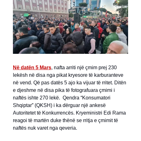
Në datën 5 Ma
r
s
, nafta arriti një çmim prej 230
lekësh në disa nga pikat kryesore të karburanteve
në vend. Që pas datës 5 ajo ka vijuar të rritet. Ditën
e djeshme në disa pika të fotografuara çmimi i
naftës ishte 270 lekë. Qendra “Konsumatori
Shqiptar” (QKSH) i ka dërguar një ankesë
Autoritetet të Konkurrencës. Kryeministri Edi Rama
reagoi të martën duke thënë se rritja e çmimit të
naftës nuk varet nga qeveria.