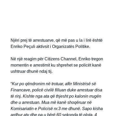
Njëri prej të arrestuarve, që më pas u la i lirë është
Enriko Peçuli aktivsit i Organizatës Politike.
Në një reagim për Citizens Channel, Enriko tregon
momentin e arrestimit ku shprehet se policët kanë
ushtruar dhunë ndaj tij.
“
Kur po qëndronim në trotuar, afër Ministrisë së
Financave, policë civilë filluan duke arrestuar disa
të rinj. Kishte nga ata që thjesht po kalonin rrugën
dhe u arrestuan. Mua më kanë shoqëruar në
Komisariatin e Policisë nr.3 me dhunë. Sapo kisha
ardhur aty dhe pa u bërë 60 sekonda të plota, 4