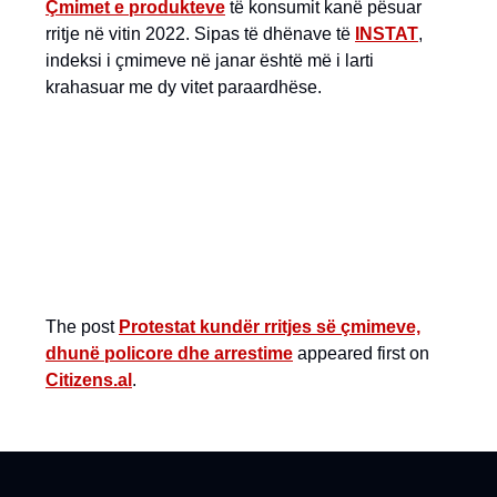
Çmimet e produkteve
të konsumit kanë pësuar
rritje në vitin 2022. Sipas të dhënave të
INSTAT
,
indeksi i çmimeve në janar është më i larti
krahasuar me dy vitet paraardhëse.
The post
Protestat kundër rritjes së çmimeve,
dhunë policore dhe arrestime
appeared first on
Citizens.al
.