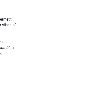
ërmetit
m Albania”
as
shumë”,
u
.