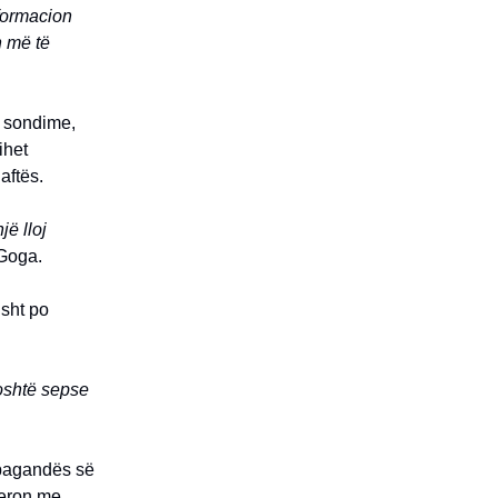
nformacion
n më të
r sondime,
ihet
aftës.
ë lloj
 Goga.
isht po
poshtë sepse
opagandës së
deron me