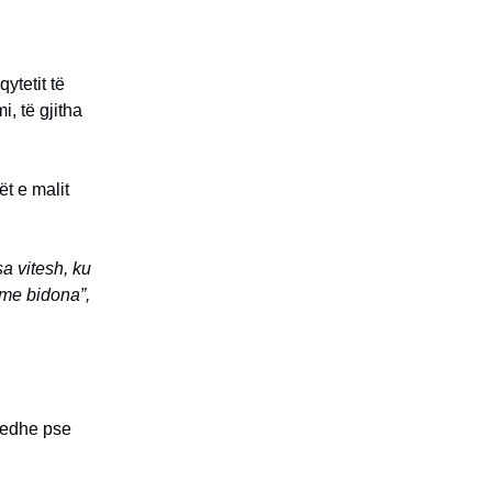
ytetit të
, të gjitha
t e malit
a vitesh, ku
 me bidona”,
ë edhe pse