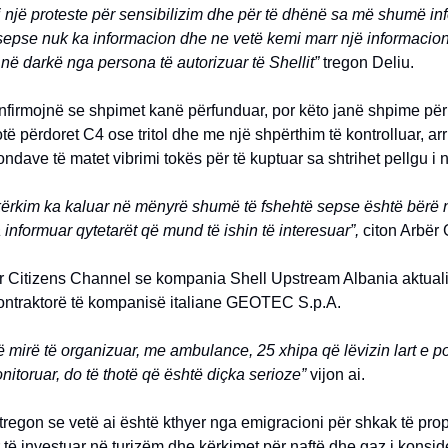
mi i një proteste për sensibilizim dhe për të dhënë sa më shumë i
sepse nuk ka informacion dhe ne vetë kemi marr një informacio
 në darkë nga persona të autorizuar të Shellit”
tregon Deliu.
onfirmojnë se shpimet kanë përfunduar, por këto janë shpime pë
otë përdoret C4 ose tritol dhe me një shpërthim të kontrolluar, arr
ndave të matet vibrimi tokës për të kuptuar sa shtrihet pellgu i n
kërkim ka kaluar në mënyrë shumë të fshehtë sepse është bërë nj
informuar qytetarët që mund të ishin të interesuar”,
citon Arbër
ër Citizens Channel se kompania Shell Upstream Albania aktual
ntraktorë të kompanisë italiane GEOTEC S.p.A.
mirë të organizuar, me ambulance, 25 xhipa që lëvizin lart e 
nitoruar, do të thotë që është diçka serioze”
vijon ai.
tregon se vetë ai është kthyer nga emigracioni për shkak të pr
r të investuar në turizëm dhe kërkimet për naftë dhe gaz i konsi