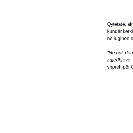
Qytetarë, ak
kundër kërk
në luginën 
“Ne nuk doni
zgjedhjeve, 
shpreh për C