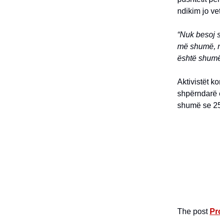
ndikim jo ve
“Nuk besoj s
më shumë, n
është shumë
Aktivistët k
shpërndarë
shumë se 25
The post
Pr