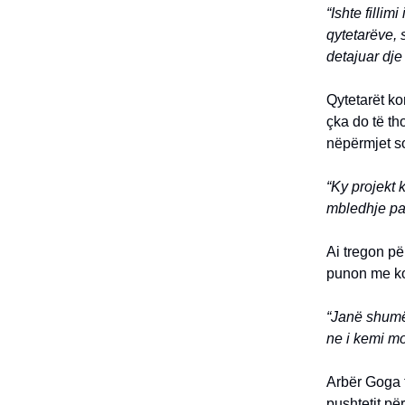
“Ishte filli
qytetarëve, 
detajuar dje
Qytetarët k
çka do të th
nëpërmjet so
“Ky projekt 
mbledhje pa 
Ai tregon p
punon me ko
“Janë shumë 
ne i kemi mo
Arbër Goga 
pushtetit pë