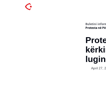
Buletini inform
Protesta në Pe
Prote
kërk
lugin
April 27, 