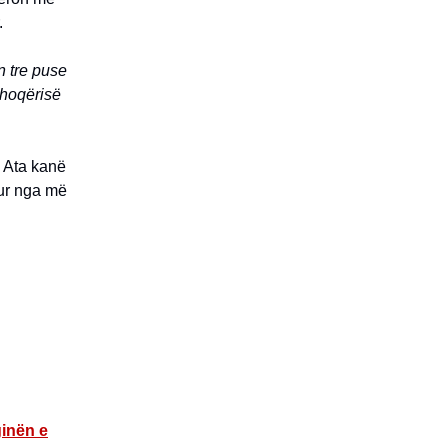
.
n tre puse
shoqërisë
. Ata kanë
osur nga më
ginën e