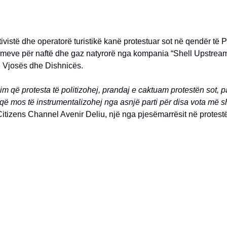
tivistë dhe operatorë turistikë kanë protestuar sot në qendër të P
imeve për naftë dhe gaz natyrorë nga kompania “Shell Upstrea
e Vjosës dhe Dishnicës.
m që protesta të politizohej, prandaj e caktuam protestën sot, p
që mos të instrumentalizohej nga asnjë parti për disa vota më 
itizens Channel Avenir Deliu, një nga pjesëmarrësit në protestë