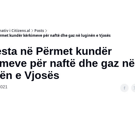
ativ i Citizens.al
Posts
̈rmet kundër kërkimeve për naftë dhe gaz në luginën e Vjosës
sta në Përmet kundër
imeve për naftë dhe gaz në
ën e Vjosës
2021