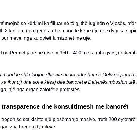
firmojnë se kërkimi ka filluar në të gjithë luginën e Vjosës, afër q
eth 3 km larg nga qendra dhe mund të kenë një ose dy pika shpimi
burimeve, nga ku qyteti furnizohet me ujë.
it në Përmet janë në nivelin 350 – 400 metra mbi qytet, në këmbë
t mund të shkaktojnë dhe atë që ka ndodhur në Delvinë para dis
ka ikur uji dhe sot e kësaj dite banorët e Delvinës mbushin ujë
ga, një nga organizatorët e protestës.
transparence dhe konsultimesh me banorët
 tregon se sot kishte një pjesëmarrje masive, rreth 200 qytetar
rganizua brenda dy ditëve.