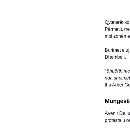
Qytetarët kon
Përmetit, rr
mbi zonën e 
Burimet e uj
Dhembeli.
“Shpërthime
nga shpimet 
tha Arbër Go
Mungesë 
Avenir Deliu
protesta u o