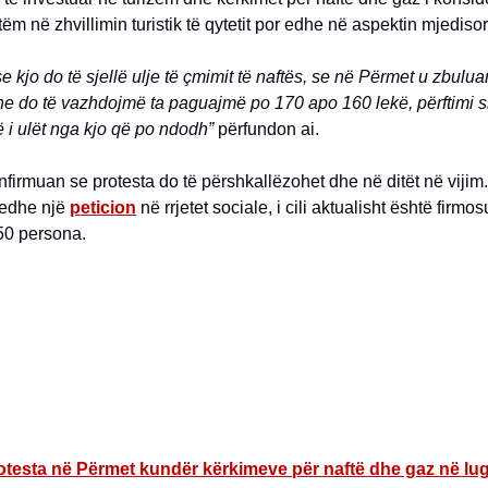
tëm në zhvillimin turistik të qytetit por edhe në aspektin mjedisor
e kjo do të sjellë ulje të çmimit të naftës, se në Përmet u zbulua
e do të vazhdojmë ta paguajmë po 170 apo 160 lekë, përftimi 
 i ulët nga kjo që po ndodh”
përfundon ai.
onfirmuan se protesta do të përshkallëzohet dhe në ditët në vijim
 edhe një
peticion
në rrjetet sociale, i cili aktualisht është firm
0 persona.
otesta në Përmet kundër kërkimeve për naftë dhe gaz në lu