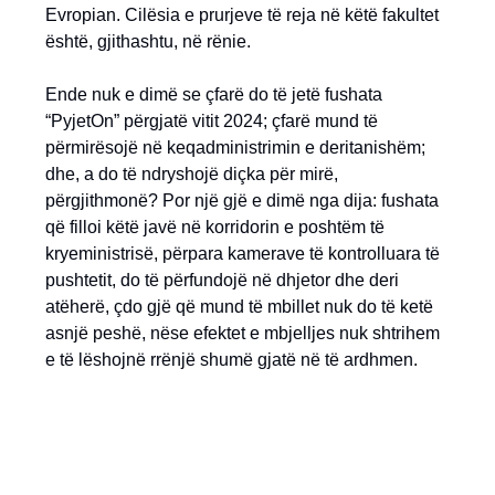
Evropian. Cilësia e prurjeve të reja në këtë fakultet
është, gjithashtu, në rënie.
Ende nuk e dimë se çfarë do të jetë fushata
“PyjetOn” përgjatë vitit 2024; çfarë mund të
përmirësojë në keqadministrimin e deritanishëm;
dhe, a do të ndryshojë diçka për mirë,
përgjithmonë? Por një gjë e dimë nga dija: fushata
që filloi këtë javë në korridorin e poshtëm të
kryeministrisë, përpara kamerave të kontrolluara të
pushtetit, do të përfundojë në dhjetor dhe deri
atëherë, çdo gjë që mund të mbillet nuk do të ketë
asnjë peshë, nëse efektet e mbjelljes nuk shtrihem
e të lëshojnë rrënjë shumë gjatë në të ardhmen.