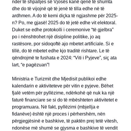
nder të shpalljes së Vjosës kanë qenë të shumta
dhe do të vijojnë që të jenë të tilla edhe në të
ardhmen. A do të kemi diçka të ngjashme për 2025-
n? Po, me gjasë! 2025 do të jetë edhe vit elektoral.
Duket se edhe protokolli i ceremonive “të gjelbra”
po i nënshtrohet një disipline politike, jo aq
rastësore, por sidoqoftë ajo mbetet artificiale. Si e
tillë, do të mbetet edhe kjo traditë rishtare. Le të
qëndrojmë te fushata e 2024: “Viti i Pyjeve”, siç ata
lart, “e pagëzuan”!
Ministria e Turizmit dhe Mjedisit publikoi edhe
kalendarin e aktiviteteve për vitin e pyjeve. Bëhet
fjalë vetëm për pyllëzime, ndërkohë që nuk ka një
faturë financiare se si do të mbështeten aktivitetet e
programuara. Në fakt, pyllëzimi (mbjellja e
fidanëve) është një proces i përhershëm, nën
përgjegjësinë e bashkive, të paktën prej tetë vitesh,
ndonëse më shumë se gjysma e bashkive të vendit