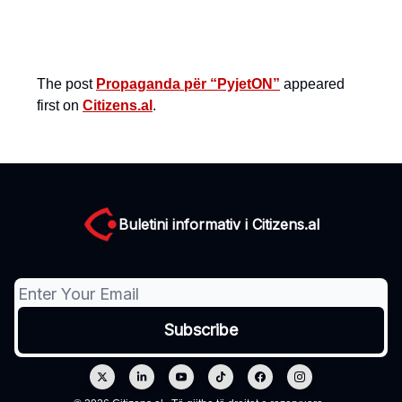
The post
Propaganda për “PyjetON”
appeared
first on
Citizens.al
.
Buletini informativ i Citizens.al