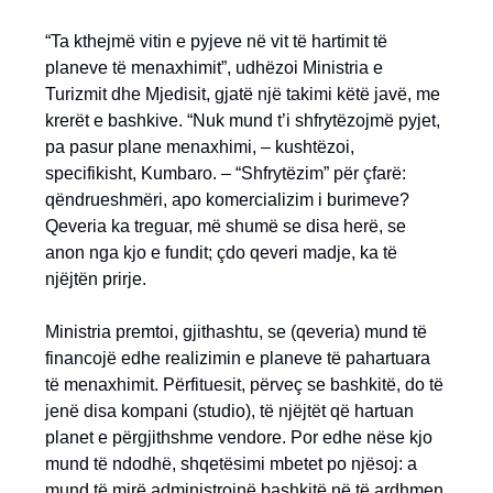
“Ta kthejmë vitin e pyjeve në vit të hartimit të
planeve të menaxhimit”, udhëzoi Ministria e
Turizmit dhe Mjedisit, gjatë një takimi këtë javë, me
krerët e bashkive. “Nuk mund t’i shfrytëzojmë pyjet,
pa pasur plane menaxhimi, – kushtëzoi,
specifikisht, Kumbaro. – “Shfrytëzim” për çfarë:
qëndrueshmëri, apo komercializim i burimeve?
Qeveria ka treguar, më shumë se disa herë, se
anon nga kjo e fundit; çdo qeveri madje, ka të
njëjtën prirje.
Ministria premtoi, gjithashtu, se (qeveria) mund të
financojë edhe realizimin e planeve të pahartuara
të menaxhimit. Përfituesit, përveç se bashkitë, do të
jenë disa kompani (studio), të njëjtët që hartuan
planet e përgjithshme vendore. Por edhe nëse kjo
mund të ndodhë, shqetësimi mbetet po njësoj: a
mund të mirë administrojnë bashkitë në të ardhmen