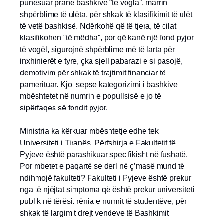
punësuar pranë bashkive “të vogla”, marrin
shpërblime të ulëta, për shkak të klasifikimit të ulët
të vetë bashkisë. Ndërkohë që të tjera, të cilat
klasifikohen “të mëdha”, por që kanë një fond pyjor
të vogël, sigurojnë shpërblime më të larta për
inxhinierët e tyre, çka sjell pabarazi e si pasojë,
demotivim për shkak të trajtimit financiar të
pamerituar. Kjo, sepse kategorizimi i bashkive
mbështetet në numrin e popullsisë e jo të
sipërfaqes së fondit pyjor.
Ministria ka kërkuar mbështetje edhe tek
Universiteti i Tiranës. Përfshirja e Fakultetit të
Pyjeve është parashikuar specifikisht në fushatë.
Por mbetet e paqartë se deri në ç’masë mund të
ndihmojë fakulteti? Fakulteti i Pyjeve është prekur
nga të njëjtat simptoma që është prekur universiteti
publik në tërësi: rënia e numrit të studentëve, për
shkak të largimit drejt vendeve të Bashkimit