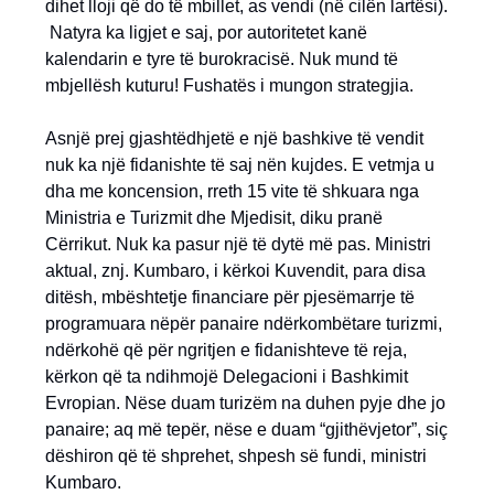
dihet lloji që do të mbillet, as vendi (në cilën lartësi).
Natyra ka ligjet e saj, por autoritetet kanë
kalendarin e tyre të burokracisë. Nuk mund të
mbjellësh kuturu! Fushatës i mungon strategjia.
Asnjë prej gjashtëdhjetë e një bashkive të vendit
nuk ka një fidanishte të saj nën kujdes. E vetmja u
dha me koncension, rreth 15 vite të shkuara nga
Ministria e Turizmit dhe Mjedisit, diku pranë
Cërrikut. Nuk ka pasur një të dytë më pas. Ministri
aktual, znj. Kumbaro, i kërkoi Kuvendit, para disa
ditësh, mbështetje financiare për pjesëmarrje të
programuara nëpër panaire ndërkombëtare turizmi,
ndërkohë që për ngritjen e fidanishteve të reja,
kërkon që ta ndihmojë Delegacioni i Bashkimit
Evropian. Nëse duam turizëm na duhen pyje dhe jo
panaire; aq më tepër, nëse e duam “gjithëvjetor”, siç
dëshiron që të shprehet, shpesh së fundi, ministri
Kumbaro.