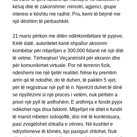
kësaj dite të zakonshme: ministri, agjenci, grupe
interesi e kështu me radhë. Pra, kemi të bëjmë me
një dështim të përbashkët.
21 marsi përkon me ditën ndërkombëtare të pyjeve.
Këtë datë, autoritetet kanë shpallur aksionin
kombëtar për mbjelljen e 300,000 fidanë në një ditë
të vetme. Tërheqëse! Veçanërisht për ekranin dhe
për komunikimet virtuale. Por në terrenin fizik,
ndeshemi me një tjetër realitet. Nëse ky premtim
arrin që të ndodhë, do të duhen, të paktën 5 vjet,
për të regjistruar një pyll të ri. Njerëzit duhet të dinë
se ripyllëzimi si një proces i vetëm, nuk përbën a
priori një pyll të ardhshëm. E ardhmja e fondit pyjor
ndikohet nga disa faktorë. Mbjelljet në ditët e fundit
të marsit mbeten sidoqoftë, disi më të kontestuara,
pasi zvogëlohet shkalla e zënies. Në kushtet e
ndryshimeve të klimës, kjo pasiguri shtohet. Nuk