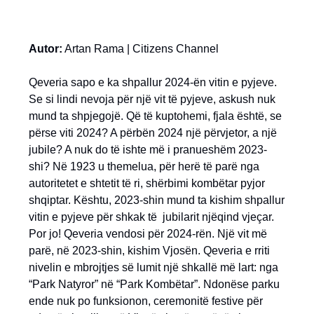
Autor:
Artan Rama | Citizens Channel
Qeveria sapo e ka shpallur 2024-ën vitin e pyjeve.
Se si lindi nevoja për një vit të pyjeve, askush nuk
mund ta shpjegojë. Që të kuptohemi, fjala është, se
përse viti 2024? A përbën 2024 një përvjetor, a një
jubile? A nuk do të ishte më i pranueshëm 2023-
shi? Në 1923 u themelua, për herë të parë nga
autoritetet e shtetit të ri, shërbimi kombëtar pyjor
shqiptar. Kështu, 2023-shin mund ta kishim shpallur
vitin e pyjeve për shkak të jubilarit njëqind vjeçar.
Por jo! Qeveria vendosi për 2024-rën. Një vit më
parë, në 2023-shin, kishim Vjosën. Qeveria e rriti
nivelin e mbrojtjes së lumit një shkallë më lart: nga
“Park Natyror” në “Park Kombëtar”. Ndonëse parku
ende nuk po funksionon, ceremonitë festive për