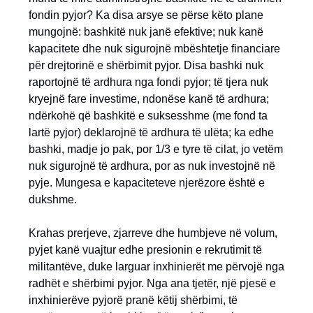
fondin pyjor? Ka disa arsye se përse këto plane
mungojnë: bashkitë nuk janë efektive; nuk kanë
kapacitete dhe nuk sigurojnë mbështetje financiare
për drejtorinë e shërbimit pyjor. Disa bashki nuk
raportojnë të ardhura nga fondi pyjor; të tjera nuk
kryejnë fare investime, ndonëse kanë të ardhura;
ndërkohë që bashkitë e suksesshme (me fond ta
lartë pyjor) deklarojnë të ardhura të ulëta; ka edhe
bashki, madje jo pak, por 1/3 e tyre të cilat, jo vetëm
nuk sigurojnë të ardhura, por as nuk investojnë në
pyje. Mungesa e kapaciteteve njerëzore është e
dukshme.
Krahas prerjeve, zjarreve dhe humbjeve në volum,
pyjet kanë vuajtur edhe presionin e rekrutimit të
militantëve, duke larguar inxhinierët me përvojë nga
radhët e shërbimi pyjor. Nga ana tjetër, një pjesë e
inxhinierëve pyjorë pranë këtij shërbimi, të