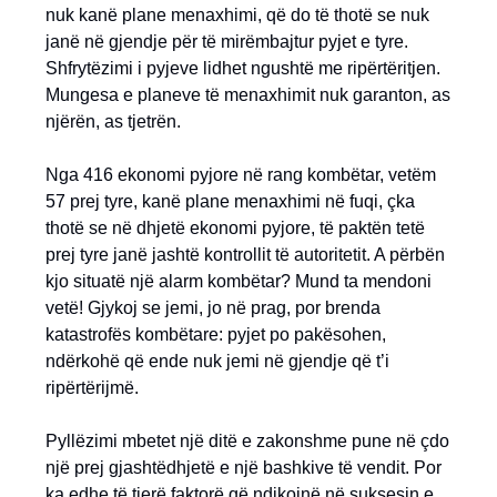
nuk kanë plane menaxhimi, që do të thotë se nuk
janë në gjendje për të mirëmbajtur pyjet e tyre.
Shfrytëzimi i pyjeve lidhet ngushtë me ripërtëritjen.
Mungesa e planeve të menaxhimit nuk garanton, as
njërën, as tjetrën.
Nga 416 ekonomi pyjore në rang kombëtar, vetëm
57 prej tyre, kanë plane menaxhimi në fuqi, çka
thotë se në dhjetë ekonomi pyjore, të paktën tetë
prej tyre janë jashtë kontrollit të autoritetit. A përbën
kjo situatë një alarm kombëtar? Mund ta mendoni
vetë! Gjykoj se jemi, jo në prag, por brenda
katastrofës kombëtare: pyjet po pakësohen,
ndërkohë që ende nuk jemi në gjendje që t’i
ripërtërijmë.
Pyllëzimi mbetet një ditë e zakonshme pune në çdo
një prej gjashtëdhjetë e një bashkive të vendit. Por
ka edhe të tjerë faktorë që ndikojnë në suksesin e