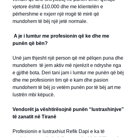
vjetore është £10.000 dhe me klientelën e
përhershme e nxjerr një rrogë të mirë që
mundohem të bëj një jetë normale.
A je i lumtur me profesionin që ke dhe me
punën që bën?
Unë jam thjesht një person që më pëlqen puna dhe
mundohem të jem aktiv më njerëzit e ndryshe nga
e gjithë bota. Deri tani jam i lumtur me punën që bëj
dhe me profesionin tim që e kam dhe pasion
mundohem të bëj jo vetëm punën por të bëj art me
lustrën mbi këpucë.
Vendorët ja vështirësojnë punën “lustraxhinjve”
të zanatit në Tiranë
Profesionin e lustraxhiut Refik Dapi e ka të