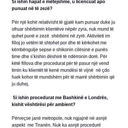
Si ishin hapat e mëtejshme, u licencuat apo
punuat në të zezë?
Për një kohë relativisht të gjatë kam punuar duke ju
ofruar shërbimin klientëve nëpër zyra, nuk mund të
quhet punë e zezë shërbimi në zyrë. Aktiviteti im
filloj jo vetëm të shtohet por dhe të kërkohet me
këmbëngulje sepse e shikonin cilësinë e punës
time dhe s’kishin dëshirë të ndërronin dorë. Për
këtë fillova dhe procedurat për të pasur një vend
timin ku klientët të kenë mundësi të vijnë në çdo
hark kohor të mundshëm për të marrë shërbimin që
ju duhej.
Si ishin procedurat me Bashkinë e Londrës,
kishit vështirësi për ambient?
Përveçse janë metropole, nuk ngjajnë në asnjë
aspekt me Tiranën. Nuk ka asnjë procedurë