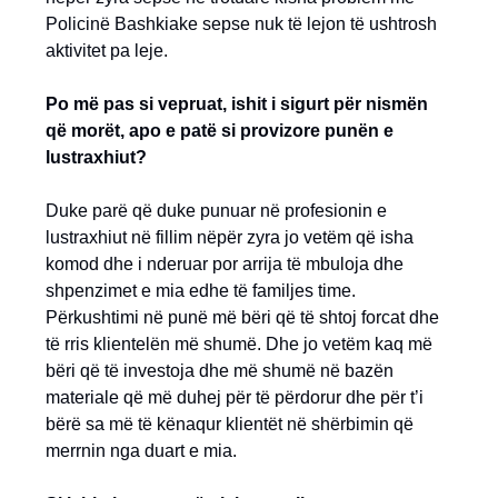
Policinë Bashkiake sepse nuk të lejon të ushtrosh
aktivitet pa leje.
Po më pas si vepruat, ishit i sigurt për nismën
që morët, apo e patë si provizore punën e
lustraxhiut?
Duke parë që duke punuar në profesionin e
lustraxhiut në fillim nëpër zyra jo vetëm që isha
komod dhe i nderuar por arrija të mbuloja dhe
shpenzimet e mia edhe të familjes time.
Përkushtimi në punë më bëri që të shtoj forcat dhe
të rris klientelën më shumë. Dhe jo vetëm kaq më
bëri që të investoja dhe më shumë në bazën
materiale që më duhej për të përdorur dhe për t’i
bërë sa më të kënaqur klientët në shërbimin që
merrnin nga duart e mia.