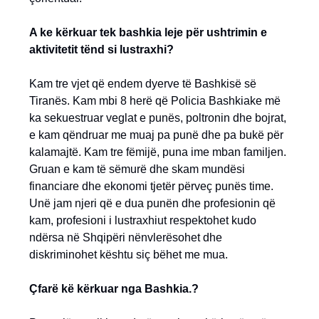
A ke kërkuar tek bashkia leje për ushtrimin e
aktivitetit tënd si lustraxhi?
Kam tre vjet që endem dyerve të Bashkisë së
Tiranës. Kam mbi 8 herë që Policia Bashkiake më
ka sekuestruar veglat e punës, poltronin dhe bojrat,
e kam qëndruar me muaj pa punë dhe pa bukë për
kalamajtë. Kam tre fëmijë, puna ime mban familjen.
Gruan e kam të sëmurë dhe skam mundësi
financiare dhe ekonomi tjetër përveç punës time.
Unë jam njeri që e dua punën dhe profesionin që
kam, profesioni i lustraxhiut respektohet kudo
ndërsa në Shqipëri nënvlerësohet dhe
diskriminohet kështu siç bëhet me mua.
Çfarë kë kërkuar nga Bashkia.?