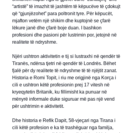
“artistë” të imazhit të jashtëm të këpucëve të çdokujt
që “gjunjëzohet” para poltronit tyre. Për këpucët,
mjafton vetëm një shikim dhe kuptojnë se çfarë
lëkure janë dhe çfarë boje duan. I bashkon
profesioni dhe pasioni për lustrimin por, jetojnë në
realitete të ndryshme.
Njëri ushtron aktivitetin e tij si lustraxhi në qendër të
Tiranës, ndërsa tjetri në qendër të Londrës. Bëhet
fjalë për dy realitete të ndryshme të të njëjtit zanat.
Historia e Romi Topit, i riu me origjinë nga Korça i
cili e ushtron këtë profesionin prej 17 vitesh në
kryeqytetin Britanik, ku fillimisht ka punuar në
mënyrë informale duke siguruar më pas një vend
për ushtrimin e aktivitetit.
Dhe historia e Refik Dapit, 58-vjeçari nga Tirana i
cili këtë profesion e ka të trashëguar nga familja,