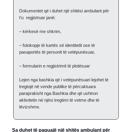
Dokumentet që i duhet një shitësi ambulant për
t’u regjistruar janë:
– kërkesë me shkrim,
– fotokopje të kartës së identitetit ose të
pasaportës të personit të vetëpunësuar,
– formularin e regjistrimit të plotësuar
Lejen nga bashkia që i vetëpunësuari lejohet të
tregtojë në vende publike të përcaktuara
paraprakisht nga Bashkia dhe që ushtron
aktivitetin në njësi tregtimi të vetme dhe të
lëvizshme.
Sa duhet të paguajë një shitës ambulant për