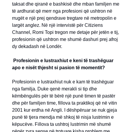
taksat dhe qiranë e bashkisë dhe mban familjen me
të ardhurat që merr nga profesioni që ushtron në
rrugët e një prej qendrave tregtare në metropolin e
largët anglez. Në një intervistë për Citiziens
Channel, Romi Topi tregon me detaje për jetën e tij,
profesionin që ushtron me shumë dashuri prej afroj
dy dekadash në Londër.
Profesionin e lustraxhiut e keni të trashëguar
apo e nisët thjesht si pasion të momentit?
Profesionin e lustraxhiut nuk e kam të trashëguar
nga familja. Duke qenë merakli si tip dhe
këmbëngulës për të bërë një punë timen të pastër
dhe për familjen time, fillova ta praktikoj që në vitin
2001 kur erdha në Angli. I dëshpëruar se nuk gjeja
punë të tjera mendja më shkoj të nisja lustrimin e
këpucëve. Fillova ta ushtroj lustrimin më shumë
nëpër zyra sepse në trotuare kisha problem me