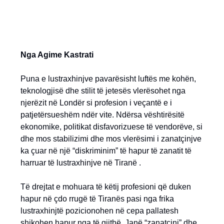
Nga Agime Kastrati
Puna e lustraxhinjve pavarësisht luftës me kohën,
teknologjisë dhe stilit të jetesës vlerësohet nga
njerëzit në Londër si profesion i veçantë e i
patjetërsueshëm ndër vite. Ndërsa vështirësitë
ekonomike, politikat disfavorizuese të vendorëve, si
dhe mos stabilizimi dhe mos vlerësimi i zanatçinjve
ka çuar në një “diskriminim” të hapur të zanatit të
harruar të lustraxhinjve në Tiranë .
Të drejtat e mohuara të këtij profesioni që duken
hapur në çdo rrugë të Tiranës pasi nga frika
lustraxhinjtë pozicionohen në cepa pallatesh
shikohen hapur nga të gjithë. Janë “zanatçinj” dhe