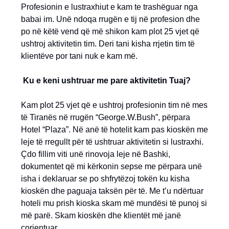
Profesionin e lustraxhiut e kam te trashëguar nga
babai im. Unë ndoqa rrugën e tij në profesion dhe
po në këtë vend që më shikon kam plot 25 vjet që
ushtroj aktivitetin tim. Deri tani kisha rrjetin tim të
klientëve por tani nuk e kam më.
Ku e keni ushtruar me pare aktivitetin Tuaj?
Kam plot 25 vjet që e ushtroj profesionin tim në mes
të Tiranës në rrugën “George.W.Bush”, përpara
Hotel “Plaza”. Në anë të hotelit kam pas kioskën me
leje të rregullt për të ushtruar aktivitetin si lustraxhi.
Çdo fillim viti unë rinovoja leje në Bashki,
dokumentet që mi kërkonin sepse me përpara unë
isha i deklaruar se po shfrytëzoj tokën ku kisha
kioskën dhe paguaja taksën për të. Me t’u ndërtuar
hoteli mu prish kioska skam më mundësi të punoj si
më parë. Skam kioskën dhe klientët më janë
çorientuar.