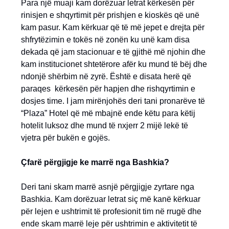
Para një muaji kam dorëzuar letrat kërkesën për
rinisjen e shqyrtimit për prishjen e kioskës që unë
kam pasur. Kam kërkuar që të më jepet e drejta për
shfrytëzimin e tokës në zonën ku unë kam disa
dekada që jam stacionuar e të gjithë më njohin dhe
kam institucionet shtetërore afër ku mund të bëj dhe
ndonjë shërbim në zyrë. Është e disata herë që
paraqes kërkesën për hapjen dhe rishqyrtimin e
dosjes time. I jam mirënjohës deri tani pronarëve të
“Plaza” Hotel që më mbajnë ende këtu para këtij
hotelit luksoz dhe mund të nxjerr 2 mijë lekë të
vjetra për bukën e gojës.
Çfarë përgjigje ke marrë nga Bashkia?
Deri tani skam marrë asnjë përgjigje zyrtare nga
Bashkia. Kam dorëzuar letrat siç më kanë kërkuar
për lejen e ushtrimit të profesionit tim në rrugë dhe
ende skam marrë leje për ushtrimin e aktivitetit të