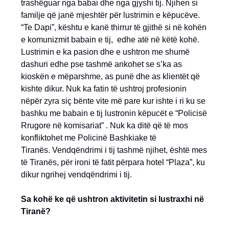
trashëguar nga babai dhe nga gjyshi tij. Njihen si
familje që janë mjeshtër për lustrimin e këpucëve.
“Te Dapi”, kështu e kanë thirrur të gjithë si në kohën
e komunizmit babain e tij, edhe atë në këtë kohë.
Lustrimin e ka pasion dhe e ushtron me shumë
dashuri edhe pse tashmë ankohet se s’ka as
kioskën e mëparshme, as punë dhe as klientët që
kishte dikur. Nuk ka fatin të ushtroj profesionin
nëpër zyra siç bënte vite më pare kur ishte i ri ku se
bashku me babain e tij lustronin këpucët e “Policisë
Rrugore në komisariat” . Nuk ka ditë që të mos
konfliktohet me Policinë Bashkiake të
Tiranës. Vendqëndrimi i tij tashmë njihet, është mes
të Tiranës, për ironi të fatit përpara hotel “Plaza”, ku
dikur ngrihej vendqëndrimi i tij.
Sa kohë ke që ushtron aktivitetin si lustraxhi në
Tiranë?