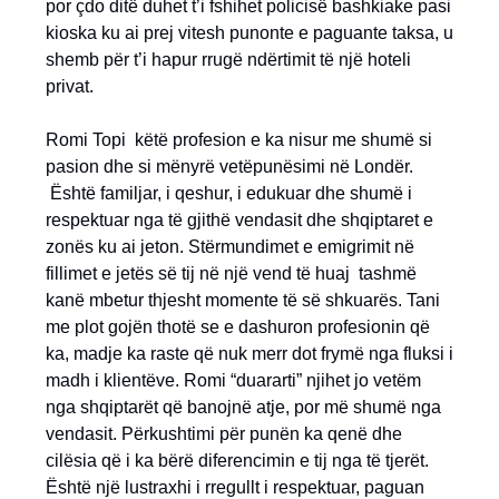
por çdo ditë duhet t’i fshihet policisë bashkiake pasi
kioska ku ai prej vitesh punonte e paguante taksa, u
shemb për t’i hapur rrugë ndërtimit të një hoteli
privat.
Romi Topi këtë profesion e ka nisur me shumë si
pasion dhe si mënyrë vetëpunësimi në Londër.
Është familjar, i qeshur, i edukuar dhe shumë i
respektuar nga të gjithë vendasit dhe shqiptaret e
zonës ku ai jeton. Stërmundimet e emigrimit në
fillimet e jetës së tij në një vend të huaj tashmë
kanë mbetur thjesht momente të së shkuarës. Tani
me plot gojën thotë se e dashuron profesionin që
ka, madje ka raste që nuk merr dot frymë nga fluksi i
madh i klientëve. Romi “duararti” njihet jo vetëm
nga shqiptarët që banojnë atje, por më shumë nga
vendasit. Përkushtimi për punën ka qenë dhe
cilësia që i ka bërë diferencimin e tij nga të tjerët.
Është një lustraxhi i rregullt i respektuar, paguan