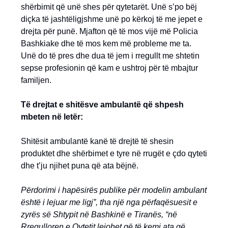
shërbimit që unë shes për qytetarët. Unë s’po bëj
diçka të jashtëligjshme unë po kërkoj të me jepet e
drejta për punë. Mjafton që të mos vijë më Policia
Bashkiake dhe të mos kem më probleme me ta.
Unë do të pres dhe dua të jem i rregullt me shtetin
sepse profesionin që kam e ushtroj për të mbajtur
familjen.
Të drejtat e shitësve ambulantë që shpesh
mbeten në letër:
Shitësit ambulantë kanë të drejtë të shesin
produktet dhe shërbimet e tyre në rrugët e çdo qyteti
dhe t’ju njihet puna që ata bëjnë.
Përdorimi i hapësirës publike për modelin ambulant
është i lejuar me ligj”, tha një nga përfaqësuesit e
zyrës së Shtypit në Bashkinë e Tiranës, “në
Rregulloren e Qytetit lejohet që të kemi ata që