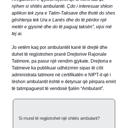
njihen si shitës ambulantë. Çdo i interesuar shkon
aplikon tek zyra e Tatim-Taksave dhe thotë do shes
gështenja tek Ura e Lanës dhe do të përdor një
metër e gjysmë dhe do të paguaj taksën”, vijoi më
tej ai.
Jo vetëm kaq por ambulantët kanë të drejtë dhe
duhet të regjistrohen pranë Drejtorive Rajonale
Tatimore, pa pasur një vendim gjykate. Drejtoria e
Tatimeve ka publikuar udhëzimin sipas të cilit
administrata tatimore në certifikatën e NIPT-it që i
lëshon ambulantit është e detyruar që përpara emrit
të tatimpaguesit të vendosë fjalën “Ambulant”.
Si mund të regjistrohet një shitës ambulant?