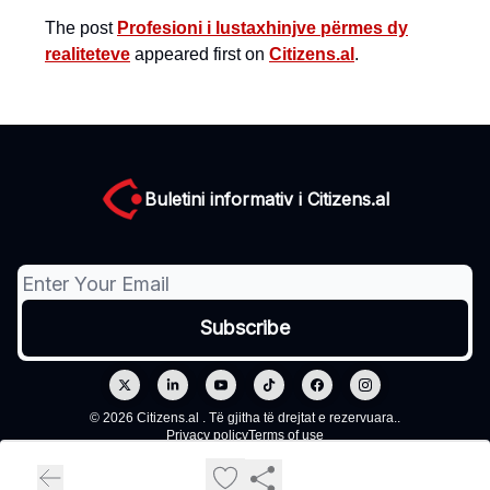
The post
Profesioni i lustaxhinjve përmes dy
realiteteve
appeared first on
Citizens.al
.
Buletini informativ i Citizens.al
© 2026 Citizens.al . Të gjitha të drejtat e rezervuara..
Privacy policy
Terms of use
Powered by beehiiv