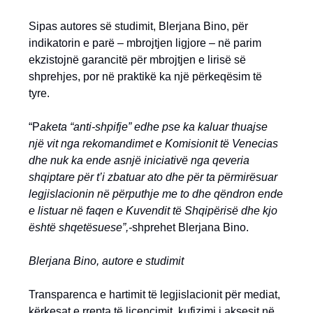
Sipas autores së studimit, Blerjana Bino, për
indikatorin e parë – mbrojtjen ligjore – në parim
ekzistojnë garancitë për mbrojtjen e lirisë së
shprehjes, por në praktikë ka një përkeqësim të
tyre.
“P
aketa “anti-shpifje” edhe pse ka kaluar thuajse
një vit nga rekomandimet e Komisionit të Venecias
dhe nuk ka ende asnjë iniciativë nga qeveria
shqiptare për t’i zbatuar ato dhe për ta përmirësuar
legjislacionin në përputhje me to dhe qëndron ende
e listuar në faqen e Kuvendit të Shqipërisë dhe kjo
është shqetësuese”,-
shprehet Blerjana Bino.
Blerjana Bino, autore e studimit
Transparenca e hartimit të legjislacionit për mediat,
kërkesat e rrepta të licencimit, kufizimi i aksesit në