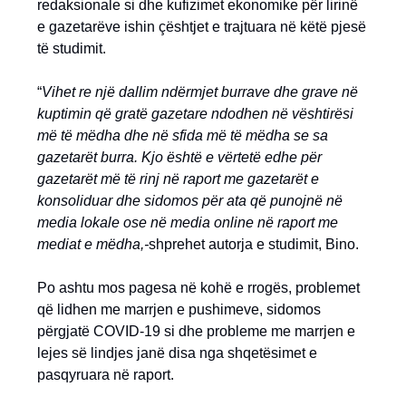
redaksionale si dhe kufizimet ekonomike për lirinë
e gazetarëve ishin çështjet e trajtuara në këtë pjesë
të studimit.
“
Vihet re një dallim ndërmjet burrave dhe grave në
kuptimin që gratë gazetare ndodhen në vështirësi
më të mëdha dhe në sfida më të mëdha se sa
gazetarët burra. Kjo është e vërtetë edhe për
gazetarët më të rinj në raport me gazetarët e
konsoliduar dhe sidomos për ata që punojnë në
media lokale ose në media online në raport me
mediat e mëdha,-
shprehet autorja e studimit, Bino.
Po ashtu mos pagesa në kohë e rrogës, problemet
që lidhen me marrjen e pushimeve, sidomos
përgjatë COVID-19 si dhe probleme me marrjen e
lejes së lindjes janë disa nga shqetësimet e
pasqyruara në raport.