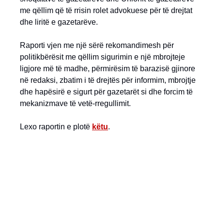
me qëllim që të rrisin rolet advokuese për të drejtat
dhe liritë e gazetarëve.
Raporti vjen me një sërë rekomandimesh për
politikbërësit me qëllim sigurimin e një mbrojteje
ligjore më të madhe, përmirësim të barazisë gjinore
në redaksi, zbatim i të drejtës për informim, mbrojtje
dhe hapësirë e sigurt për gazetarët si dhe forcim të
mekanizmave të vetë-rregullimit.
Lexo raportin e plotë
këtu
.