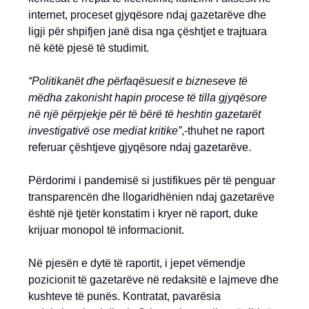
internet, proceset gjyqësore ndaj gazetarëve dhe
ligji për shpifjen janë disa nga çështjet e trajtuara
në këtë pjesë të studimit.
“Politikanët dhe përfaqësuesit e bizneseve të
mëdha zakonisht hapin procese të tilla gjyqësore
në një përpjekje për të bërë të heshtin gazetarët
investigativë ose mediat kritike”
,-thuhet ne raport
referuar çështjeve gjyqësore ndaj gazetarëve.
Përdorimi i pandemisë si justifikues për të penguar
transparencën dhe llogaridhënien ndaj gazetarëve
është një tjetër konstatim i kryer në raport, duke
krijuar monopol të informacionit.
Në pjesën e dytë të raportit, i jepet vëmendje
pozicionit të gazetarëve në redaksitë e lajmeve dhe
kushteve të punës. Kontratat, pavarësia