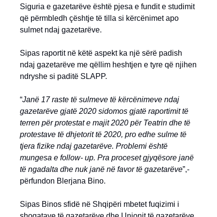
Siguria e gazetarëve është pjesa e fundit e studimit
që përmbledh çështje të tilla si kërcënimet apo
sulmet ndaj gazetarëve.
Sipas raportit në këtë aspekt ka një sërë padish
ndaj gazetarëve me qëllim heshtjen e tyre që njihen
ndryshe si paditë SLAPP.
“
Janë 17 raste të sulmeve të kërcënimeve ndaj
gazetarëve gjatë 2020 sidomos gjatë raportimit të
terren për protestat e majit 2020 për Teatrin dhe të
protestave të dhjetorit të 2020, pro edhe sulme të
tjera fizike ndaj gazetarëve. Problemi është
mungesa e follow- up. Pra proceset gjyqësore janë
të ngadalta dhe nuk janë në favor të gazetarëve
”,-
përfundon Blerjana Bino.
Sipas Binos sfidë në Shqipëri mbetet fuqizimi i
shoqatave të gazetarëve dhe Unionit të gazetarëve