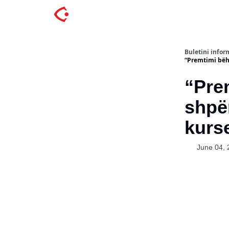
Buletini inform
“Premtimi bëh
“Prem
shpë
kurse
June 04, 