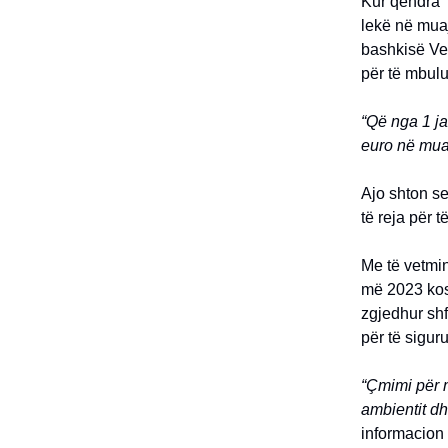
Kur qendra 
lekë në muaj
bashkisë Ve
për të mbulu
“Që nga 1 ja
euro në mua
Ajo shton se
të reja për 
Me të vetmin
më 2023 kos
zgjedhur shf
për të sigur
“Çmimi për m
ambientit d
informacion 