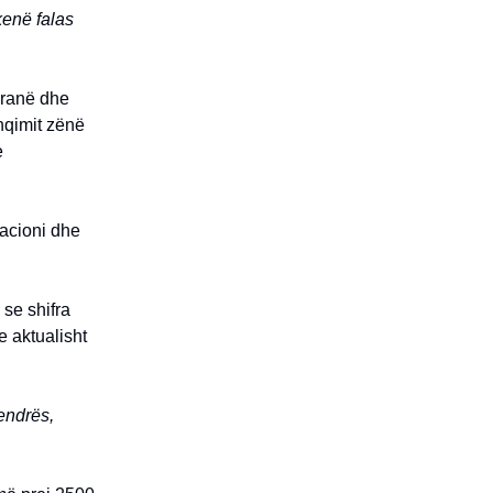
kenë falas
iranë dhe
hqimit zënë
e
vacioni dhe
se shifra
e aktualisht
endrës,