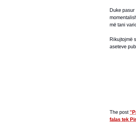
Duke pasur p
momentalisht
më tani vari
Rikujtojmë 
aseteve publ
The post
“P
falas tek P