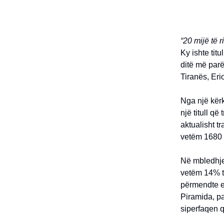
“20 mijë të 
Ky ishte tit
ditë më parë
Tiranës, Eri
Nga një kër
një titull që
aktualisht t
vetëm 1680
Në mbledhjen
vetëm 14% të
përmendte ed
Piramida, pa
siperfaqen q