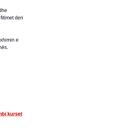
 dhe
itimet deri
xhimin e
nës.
mbi kurset