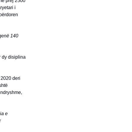
më prej 2500
yetari i
 përdoren
 qenë 140
 dy disiplina
 2020 deri
shtë
ë ndryshme,
ia e
r