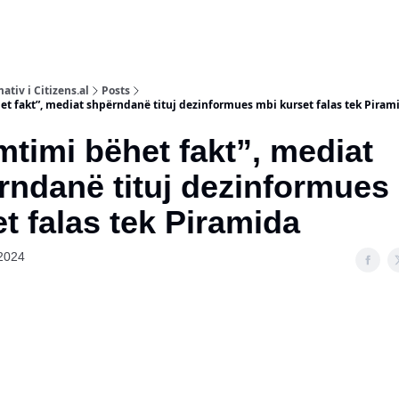
ativ i Citizens.al
Posts
et fakt”, mediat shpërndanë tituj dezinformues mbi kurset falas tek Piram
timi bëhet fakt”, mediat
rndanë tituj dezinformues
t falas tek Piramida
2024