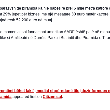
arasysh që piramida ka një hapësirë prej 6 mijë metra katrorë
 29% jepet për biznes, me një mesatare 30 euro metër katrorë, f
ojnë rreth 52,200 euro në muaj.
se momentalisht fondacioni amerikan AADF është palë në mena
ike si Amfiteatri në Durrës, Parku i Butrintit dhe Piramida e Tira
remtimi bëhet fakt”, mediat shpërndanë tituj dezinformues 
iramida
appeared first on
Citizens.al
.