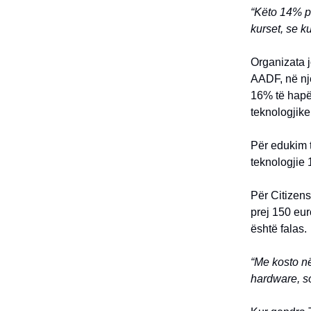
“Këto 14% pa
kurset, se k
Organizata 
AADF, në një
16% të hapë
teknologjike
Për edukim t
teknologjie 
Për Citizens
prej 150 eur
është falas.
“Me kosto n
hardware, s