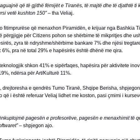
guajnë që të gjithë fëmijët e Tiranës, të majtë dhe të djathtë ti 
ursi vetë kushton 150” –
tha Veliaj.
jo fitimprurëse që menaxhon Piramidën, e krijuar nga Bashkia T
 përgjigje për Citizens pohon se shërbime të mikpritjes dhe us
sirës, zyra të ndryshme/shërbime bankare 7% dhe njësi tregtar
: 6%, pra në total 29% e hapësirës është dhënë me qira.
eknologjik shkon 41% e sipërfaqes, hapësira për aktivitete ino
19%, ndërsa për Art/Kulturë 11%.
, drejtoresha e qendrës Tumo Tiranë, Shqipe Berisha, shpjegon 
o që i është referuar Veliaj lidhet me koston, pasi çmimi i kursev
ënkuptojmë pagesën e profesorëve, pagesën e menaxhimit të q
oftwaret” –
shpjegon ajo.