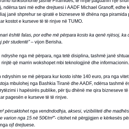
Tumo funksiononte jashtë Piramidës, të rinjtë paguanin një shu
, ndërsa tani më edhe drejtuesi i AADF Michael Granoff, edhe kr
liaj janë shprehur se qiratë e bizneseve të dhëna nga piramida
ar kostot e kurseve të të rinjve në TUMO.
nari është falas, por edhe më përpara kosto ka qenë njësoj, ka
j për studentë” –
vijon Berisha.
 ndryshe nga më përpara, nga tetë disiplina, tashmë janë shtuar
të rinjtë që marrin wokshopet mbi teknologjinë dhe informacionin.
 ndryshim se më përpara kur kosto ishte 140 euro, pra nga vitet
toja mbulohej nga Bashkia Tiranë dhe AADF, ndërsa tashmë ë
rytëzimi i hapësirës publike, për tju dhënë me qira bizneseve t
uar pagesën e kurseve të të rinjve.
² përcaktohet nga vendndodhja, aksesi, vizibiliteti dhe madhës
he varion nga 15 në 50€/m²”-
citohet në përgjigjen e kërkesës pë
nga ojf drejtuese.