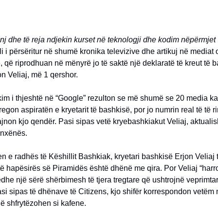
rinj dhe të reja ndjekin kurset në teknologji dhe kodim nëpërmj
ulli i përsëritur në shumë kronika televizive dhe artikuj në mediat
, që riprodhuan në mënyrë jo të saktë një deklaratë të kreut të 
on Veliaj, më 1 qershor.
kim i thjeshtë në “Google” rezulton se më shumë se 20 media k
 tregon aspiratën e kryetarit të bashkisë, por jo numrin real të të r
rajnon kjo qendër. Pasi sipas vetë kryebashkiakut Veliaj, aktuali
 nxënës.
 e radhës të Këshillit Bashkiak, kryetari bashkisë Erjon Veliaj 
 hapësirës së Piramidës është dhënë me qira. Por Veliaj “harro
he një sërë shërbimesh të tjera tregtare që ushtrojnë veprimtar
si sipas të dhënave të Citizens, kjo shifër korrespondon vetëm
ë shfrytëzohen si kafene.