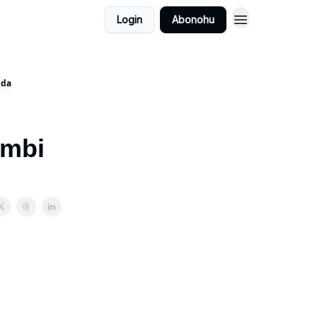
Login
Abonohu
ida
 mbi