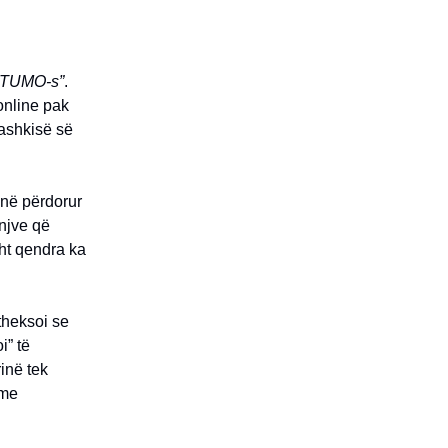
et TUMO-s”
.
 online pak
bashkisë së
anë përdorur
injve që
sht qendra ka
theksoi se
i” të
inë tek
 me